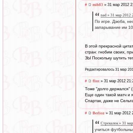
#
mib83
» 31 мар 2012 2
nad » 31 мар 2012 
По игре. Дзюба, не
запарывание им 1
В этой прекрасной цита
стран: гнобим своих, п
ЗЫ Поскольку шутить те
Редактировалось 31 мар 20
#
flint
» 31 мар 2012 21:
Тоже "долго держался" 
Еще один такой матч и 
Спартак, даже не Сельта
#
Berlioz
» 31 мар 2012 
Стрекалок » 31 ма
учиться футбольны