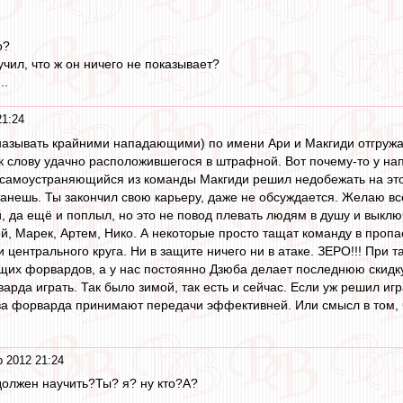
о?
чил, что ж он ничего не показывает?
..
21:24
называть крайними нападающими) по имени Ари и Макгиди отгружа
к слову удачно расположившегося в штрафной. Вот почему-то у на
к самоустраняющийся из команды Макгиди решил недобежать на этот
анешь. Ты закончил свою карьеру, даже не обсуждается. Желаю вс
ой, да ещё и поплыл, но это не повод плевать людям в душу и выкл
й, Марек, Артем, Нико. А некоторые просто тащат команду в пропас
 центрального круга. Ни в защите ничего ни в атаке. ЗЕРО!!! При 
щих форвардов, а у нас постоянно Дзюба делает последнюю скидку
рда играть. Так было зимой, так есть и сейчас. Если уж решил игр
 форварда принимают передачи эффективней. Или смысл в том, ч
 2012 21:24
 должен научить?Ты? я? ну кто?А?