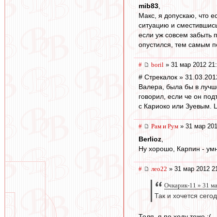
mib83
,
Макс, я допускаю, что е
ситуацию и сместившись
если уж совсем забыть 
опустился, тем самым п
#
boril
» 31 мар 2012 21
# Стрекалок » 31.03.201
Валера, была бы в лучш
говорил, если че он по
с Кариоко или Зуевым. 
#
Рам и Рум
» 31 мар 201
Berlioz
,
Ну хорошо, Карпин - умн
#
лео22
» 31 мар 2012 2
Очкарик-11 » 31 м
Так и хочется сего
Толя ,я по ходу тоже :(