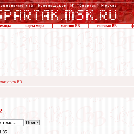
оманда
карта мира
магазин ВВ
гостевая ВВ
ф
вая книга ВВ
12
1:35