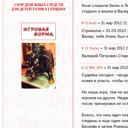
СБОР ДЕНЕЖНЫХ СРЕДСТВ
Кони сломали Билю и Ли
ДЛЯ ДЕТЕЙ ТОЛИКА ГЕРЦЫНА
стадион и верим в Валер
#
boril
» 31 мар 2012 21
Стрекалок » 31.03.2012 
Валер, тебе Алекс был 
#
Tricky
» 31 мар 2012 2
Валерий Петрович Старк
#
RW_005
» 31 мар 2012
Судейка сегодня - прод
ножки и упасть, чтобы п
Но наша игра, тем не м
игроков на других. Неда
после тренировок не ост
Боюсь, что наш ждет нов
глядишь и еще один сез
Бескова и затем Романц