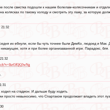
е после свистка подошли к нашим болелам-колясочникам и отдали
на колясках по такому холоду и смотреть эту лажу, за которую дол
 21:32
 седня их ебнули, если бы чуть точнее были ДимКо, людоед и Мак.
 никакущее, хотя и при более организаванной игре. Парадокс, бля.
21:32
watch?v=IkrOJQQ3wNg
.
1:31
 ходил на стадион. И дальше буду ходить.
ми просто невыносимо, что Спартаком продолжает владеть этот луз
:30