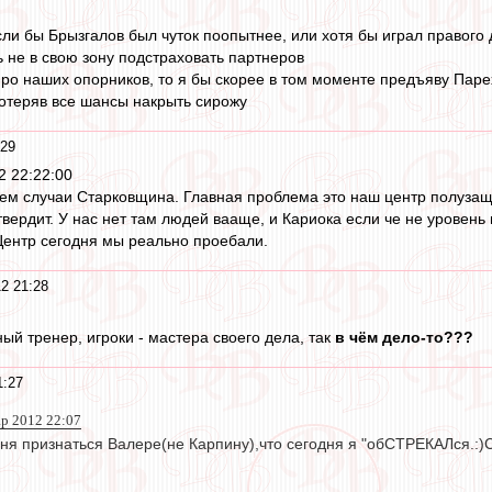
сли бы Брызгалов был чуток поопытнее, или хотя бы играл правого 
 не в свою зону подстраховать партнеров
про наших опорников, то я бы скорее в том моменте предъяву Паре
отеряв все шансы накрыть сирожу
:29
2 22:22:00
ем случаи Старковщина. Главная проблема это наш центр полузащ
дтвердит. У нас нет там людей вааще, и Кариока если че не уровен
Центр сегодня мы реально проебали.
2 21:28
ый тренер, игроки - мастера своего дела, так
в чём дело-то???
1:27
ар 2012 22:07
дня признаться Валере(не Карпину),что сегодня я "обСТРЕКАЛся.:)С