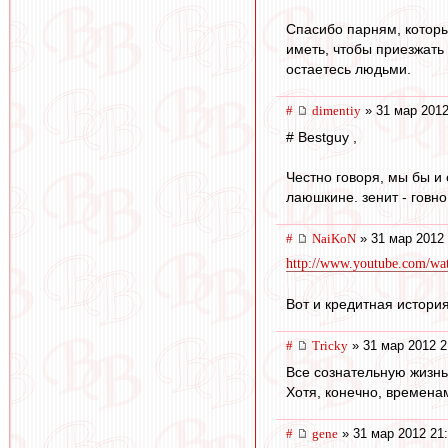
Спасибо парням, которы
иметь, чтобы приезжать 
остаетесь людьми.
#
dimentiy
» 31 мар 2012
# Bestguy ,
Честно говоря, мы бы и
лаюшкине. зенит - говно
#
NaiKoN
» 31 мар 2012 
http://www.youtube.com/
Вот и кредитная история
#
Tricky
» 31 мар 2012 2
Все сознательную жизнь
Хотя, конечно, времена
#
gene
» 31 мар 2012 21