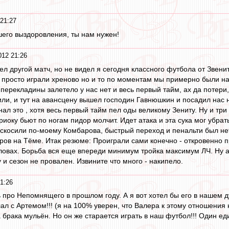
21:27
его выздоровления, ты нам нужен!
012 21:26
ел другой матч, но не видел я сегодня классного футбола от Звен
ы просто играли хреново но и то по моментам мы примерно были на
 перекладины залетело у нас нет и весь первый тайм, ах да потер
ли, и тут на авансцену вышел господин Гавнюшкин и посадил нас на
ал это , хотя весь первый тайм пел оды великому Зениту. Ну и тр
иоку бьют по ногам пидор молчит. Идет атака и эта сука мог убрать
скосили по-моему Комбарова, быстрый переход и пенальти был нет 
ров на Тёме. Итак резюме: Проиграли сами конечно - откровенно п
оловах. Борьба вся еще впереди минимум тройка максимум ЛЧ. Ну а 
у и сезон не провален. Извините что много - накипело.
1:26
про Непомнящего в прошлом году. А я вот хотел бы его в нашем дуб
ал с Артемом!!! (я на 100% уверен, что Валера к этому отношения н
а брака мульён. Но он же старается играть в наш футбол!!! Один ед