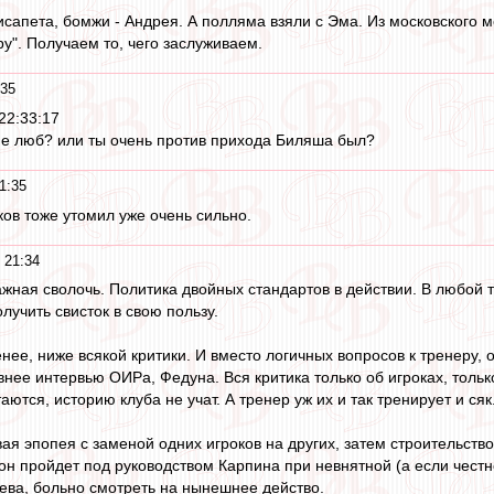
сапета, бомжи - Андрея. А полляма взяли с Эма. Из московского 
у". Получаем то, чего заслуживаем.
:35
22:33:17
не люб? или ты очень против прихода Биляша был?
1:35
ов тоже утомил уже очень сильно.
 21:34
ажная сволочь. Политика двойных стандартов в действии. В любой
олучить свисток в свою пользу.
енее, ниже всякой критики. И вместо логичных вопросов к тренеру,
внее интервью ОИРа, Федуна. Вся критика только об игроках, тольк
аются, историю клуба не учат. А тренер уж их и так тренирует и сяк
ая эпопея с заменой одних игроков на других, затем строительств
он пройдет под руководством Карпина при невнятной (а если честн
ева, больно смотреть на нынешнее действо.