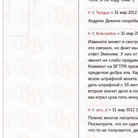
#
Yurigun
» 31 мар 2012 
Андрею Диканю скорейш
#
Rokermihin
» 31 мар 2
Извините может я смотр
это связано, но факт м
ответ Эменике. У них от
звенит не слабо придави
Коммент на ВГТРК призн
пределом добра зла. Кар
возле штрафной зенита 
дать штрафной с 16 мет
втором значит дело в г
как играл цска пять мин
#
alex_d
» 31 мар 2012 2
Помню многое писалось 
Посмотрите, что он сдел
что-то не получается, д