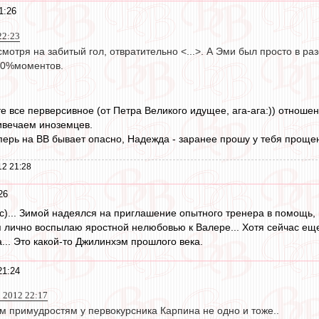
1:26
22:23
смотря на забитый гол, отвратительно <...>. А Эми был просто в р
00%моментов.
те все перверсивное (от Петра Великого идущее, ага-ага:)) отнош
ривечаем иноземцев.
перь на ВВ бывает опасно, Надежда - заранее прошу у тебя проще
12 21:28
26
(с)... Зимой надеялся на приглашение опытного тренера в помощь,
я лично воспылаю яростной нелюбовью к Валере... Хотя сейчас еще
... Это какой-то Джилинхэм прошлого века.
21:24
р 2012 22:17
м примудростям у первокурсника Карпина не одно и тоже..