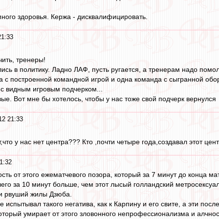
ного здоровья. Кержа - дисквалифицировать.
21:33
ить, тренеры!
сь в политику. Ладно ЛАФ, пусть ругается, а тренерам надо помол
да с построенной командной игрой и одна команда с сыгранной обо
 с видным игровым подчерком...
ые. Вот мне бы хотелось, чтобы у нас тоже свой подчерк вернулся
12 21:33
т,что у нас нет центра??? Кто ,почти четыре года,создавал этот цен
1:32
ость от этого ежематчевого позора, который за 7 минут до конца 
его за 10 минут больше, чем этот лысый голландский метросексуа
и рвуший жилы Дзюба.
е испытывал такого негатива, как к Карпину и его свите, а эти п
 который умирает от этого зловонного непрофессионализма и алчнос