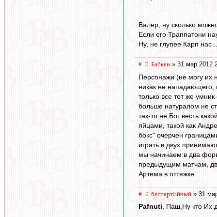
Валер, ну сколько можн
Если его Траппатони нау
Ну, не глупее Карп нас ..
#
Бабкен
» 31 мар 2012 
Персонажи (не могу их 
никак не нападающего, 
только все тот же умни
больше натуралом не ст
так-то не Бог весть как
яйцами, такой как Андре
бокс" очерчен границами
играть в двух принимаю
мы начинаем в два форва
предыдущим матчам, два
Артема в оттяжке.
#
беспартЕйный
» 31 мар
Pafnuti
, Паш,Ну кто Их