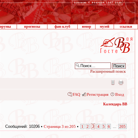
орумы
прогнозы
фан-клуб
юмор
музей
ссылки
Расширенный поиск
FAQ
Регистрация
Вход
Календарь ВВ
3
Сообщений: 10206 •
Страница
3
из
205
•
1
2
4
5
6
...
205