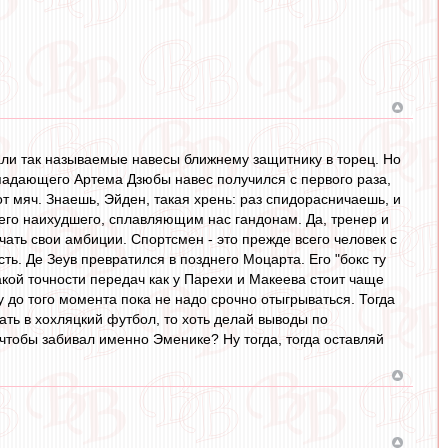
ли так называемые навесы ближнему защитнику в торец. Но
падающего Артема Дзюбы навес получился с первого раза,
 мяч. Знаешь, Эйден, такая хрень: раз спидорасничаешь, и
его наихудшего, сплавляющим нас гандонам. Да, тренер и
ючать свои амбиции. Спортсмен - это прежде всего человек с
ть. Де Зеув превратился в позднего Моцарта. Его "бокс ту
такой точности передач как у Парехи и Макеева стоит чаще
 до того момента пока не надо срочно отыгрываться. Тогда
ать в хохляцкий футбол, то хоть делай выводы по
тобы забивал именно Эменике? Ну тогда, тогда оставляй