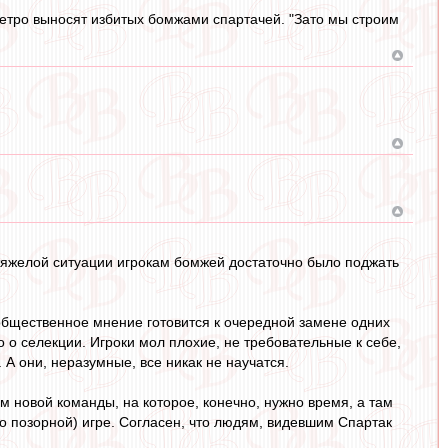
метро выносят избитых бомжами спартачей. "Зато мы строим
 тяжелой ситуации игрокам бомжей достаточно было поджать
 общественное мнение готовится к очередной замене одних
о о селекции. Игроки мол плохие, не требовательные к себе,
. А они, неразумные, все никак не научатся.
ом новой команды, на которое, конечно, нужно время, а там
о позорной) игре. Согласен, что людям, видевшим Спартак