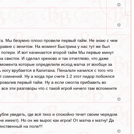
ита. Мы безумно плохо провели первый тайм. Не знаю с чем
равне с зенитом. На момент Быстрика у нас тут же был
и, потери. И вот начинается второй тайм Мы первые минут
 свисток. И сделал хреново и так отчетлево, что даже
и момента которые определили исход матча эт вообще за
 ногу врубается в Капитана. Пенальти начился с того что
сомнений. Ну а когда при счете 1:2 этот пидор побоялся
ровалив первый тайм. Ну а если смогла прибавить во
все эти разговоры что с такой игрой ничего там вспомните
ле увидеть, где всё тихо и спокойно течет своим чередом.
е имеет). Но он же вырос как игрок! От матча к матчу! Да
инственный на поле!!!