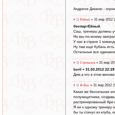
Андрюхе Диканю - огром
#
Pafnuti
» 31 мар 2012 
беспартЕйный
,
Саш, тренеры должны уч
Но мы по-моему заиграли
У нас в стране 1 коман
Ну там еще Кубань есть
Остальные все одинаков
#
Стрекалок
» 31 мар 20
boril » 31.03.2012 22:29
Дим,а кто в этом винова
#
&-Ray
» 31 мар 2012 2
Какая же бессильная зл
полузащитника, создавш
растренированный Ари 
Я ни к одному тренеру н
бы ты сгинул из клуба,