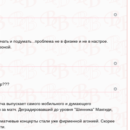
чать и подумать...проблема не в физике и не в настрое.
роной.
тр???
матча выпускает самого мобильного и думающего
л за матч. Деградировавший до уровня "Шинника" Макгиди,
ослематчевые концерты стали уже фирменной агонией. Скорее
ти.