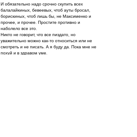
И обязательно надо срочно скупить всех
балалайкиных, бевеевых, чтоб ауты бросал,
борискиных, чтоб лишь бы, не Максименко и
прочее, и прочее. Простите противно и
наболело все это.
Никто не говорит, что все пиздато, но
уважительно можно как-то относиться или не
смотреть и не писать. А я буду да. Пока мне не
похуй и в здравом уме.
Стыдно, господа, надеюсь протрезвевшие
Nikiforoff
-
01 дек 2025 06:39
И игру балалайкина бы, разобрали, и замены,
все вовремя бы, делали и работали бы, с
молодежью, и вообще блять орлы.
А Станкович конечно дебил. И теперь уже
смотрю и Романов дебил.
Срочно надо балалайкина в Спартак, чудо-
кудесника, блять.
Правильно говорят в народе. Что стар, что
млад....