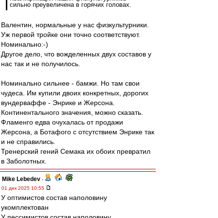
сильно преувеличена в горячих головах.
Валентин, нормальные у нас физкультурники.
Уж первой тройке они точно соответствуют.
Номинально:-)
Другое дело, что вожделенных двух составов у
нас так и не получилось.
Номинально сильнее - бамжи. Но там свои
чудеса. Им купили двоих конкретных, дорогих
вундерваффе - Энрике и Жерсона.
Континентального значения, можно сказать.
Фламенго едва очухалась от продажи
Жерсона, а Ботафого с отсутствием Энрике так
и не справились.
Тренерский гений Семака их обоих превратил
в Заболотных.
Mike Lebedev
-
01 дек 2025 10:55
У оптимистов состав наполовину
укомплектован
У пессимистов состав наполовину