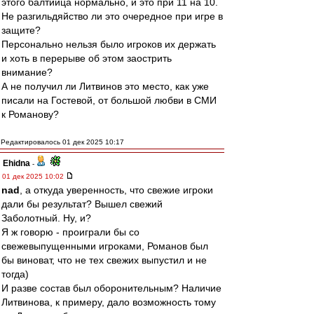
этого балтийца нормально, и это при 11 на 10.
Не разгильдяйство ли это очередное при игре в
защите?
Персонально нельзя было игроков их держать
и хоть в перерыве об этом заострить
внимание?
А не получил ли Литвинов это место, как уже
писали на Гостевой, от большой любви в СМИ
к Романову?
Редактировалось 01 дек 2025 10:17
Ehidna
-
01 дек 2025 10:02
nad
, а откуда уверенность, что свежие игроки
дали бы результат? Вышел свежий
Заболотный. Ну, и?
Я ж говорю - проиграли бы со
свежевыпущенными игроками, Романов был
бы виноват, что не тех свежих выпустил и не
тогда)
И разве состав был оборонительным? Наличие
Литвинова, к примеру, дало возможность тому