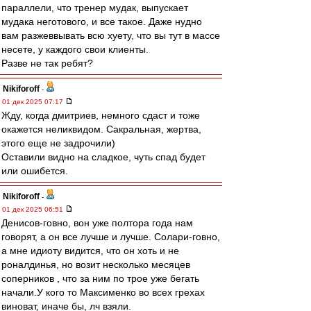
параллели, что тренер мудак, выпускает
мудака неготового, и все такое. Даже нудно
вам разжеввывать всю хуету, что вы тут в массе
несете, у каждого свои клиенты.
Разве не так ребят?
Nikiforoff
-
01 дек 2025 07:17
Жду, когда дмитриев, немного сдаст и тоже
окажется неликвидом. Сакральная, жертва,
этого еще не задрочили)
Оставили видно на сладкое, чуть спад будет
или ошибется.
Nikiforoff
-
01 дек 2025 06:51
Денисов-говно, вон уже полтора года нам
говорят, а он все лучше и лучше. Солари-говно,
а мне идиоту видится, что он хоть и не
роналдинья, но возит несколько месяцев
соперников , что за ним по трое уже бегать
начали.У кого то Максименко во всех грехах
виноват, иначе бы, лч взяли.