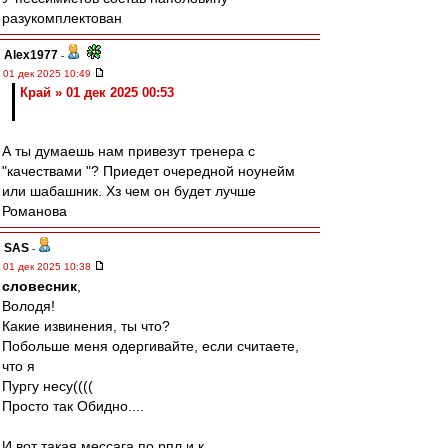
разукомплектован
Alex1977
-
01 дек 2025 10:49
Край » 01 дек 2025 00:53
А ты думаешь нам привезут тренера с
"качествами "? Приедет очередной ноунейм
или шабашник. Хз чем он будет лучше
Романова
SAS
-
01 дек 2025 10:38
словесник
,
Володя!
Какие извинения, ты что?
Побольше меня одергивайте, если считаете,
что я
Пургу несу((((
Просто так Обидно....
И вот такая мессага по рпл и к