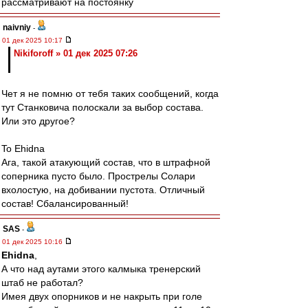
рассматривают на постоянку
naivniy
-
01 дек 2025 10:17
Nikiforoff » 01 дек 2025 07:26
Чет я не помню от тебя таких сообщений, когда
тут Станковича полоскали за выбор состава.
Или это другое?
To Ehidna
Ага, такой атакующий состав, что в штрафной
соперника пусто было. Прострелы Солари
вхолостую, на добивании пустота. Отличный
состав! Сбалансированный!
SAS
-
01 дек 2025 10:16
Ehidna
,
А что над аутами этого калмыка тренерский
штаб не работал?
Имея двух опорников и не накрыть при голе