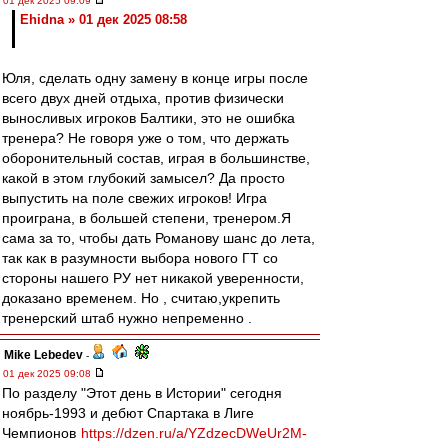
01 дек 2025 09:09
Ehidna » 01 дек 2025 08:58
Юля, сделать одну замену в конце игры после
всего двух дней отдыха, против физически
выносливых игроков Балтики, это не ошибка
тренера? Не говоря уже о том, что держать
оборонительный состав, играя в большинстве,
какой в этом глубокий замысел? Да просто
выпустить на поле свежих игроков! Игра
проиграна, в большей степени, тренером.Я
сама за то, чтобы дать Романову шанс до лета,
так как в разумности выбора нового ГТ со
стороны нашего РУ нет никакой уверенности,
доказано временем. Но , считаю,укрепить
тренерский штаб нужно непременно .
Mike Lebedev
-
01 дек 2025 09:08
По разделу "Этот день в Истории" сегодня
ноябрь-1993 и дебют Спартака в Лиге
Чемпионов
https://dzen.ru/a/YZdzecDWeUr2M-