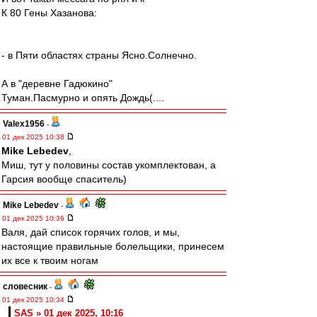
К 80 Гены Хазанова:
- в Пяти областях страны Ясно.Солнечно.
А в "деревне Гадюкино"
Туман.Пасмурно и опять Дождь(....
Valex1956
-
01 дек 2025 10:38
Mike Lebedev
,
Миш, тут у половины состав укомплектован, а
Гарсия вообще спаситель)
Mike Lebedev
-
01 дек 2025 10:36
Валя, дай список горячих голов, и мы,
настоящие правильные болельщики, принесем
их все к твоим ногам
словесник
-
01 дек 2025 10:34
SAS » 01 дек 2025, 10:16