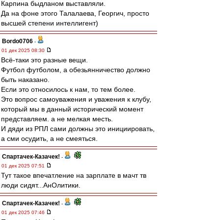
Карпина быдланом выставляли.
Да на фоне этого Талалаева, Георгич, просто
высшей степени интеллигент)
Bordo0706
-
01 дек 2025 08:30
Всё-таки это разные вещи.
Футбол футболом, а обезьянничество должно
быть наказано.
Если это относилось к нам, то тем более.
Это вопрос самоуважения и уважения к клубу,
который мы в данный исторический момент
представляем. а не мелкая месть.
И дяди из РПЛ сами должны это инициировать,
а сми осудить, а не смеяться.
Спартачек-Казачек!
-
01 дек 2025 07:51
Тут такое впечатление на зарплате в мачт тв
люди сидят...АнОлитики.
Спартачек-Казачек!
-
01 дек 2025 07:46