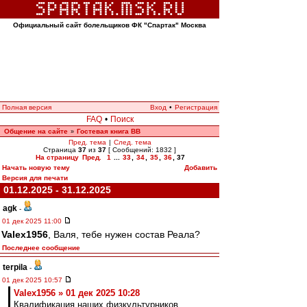
Официальный сайт болельщиков ФК "Спартак" Москва
Полная версия
Вход
•
Регистрация
FAQ
•
Поиск
Общение на сайте
Гостевая книга ВВ
»
Пред. тема
|
След. тема
Страница
37
из
37
[ Сообщений: 1832 ]
На страницу
Пред.
1
...
33
,
34
,
35
,
36
,
37
Начать новую тему
Добавить
Версия для печати
01.12.2025 - 31.12.2025
agk
-
01 дек 2025 11:00
Valex1956
, Валя, тебе нужен состав Реала?
Последнее сообщение
terpila
-
01 дек 2025 10:57
Valex1956 » 01 дек 2025 10:28
Квалификация наших физкультурников