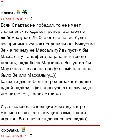
Af
Ehidna
-
01 дек 2025 08:58
Если Спартак не победил, то не имеет
значения, что сделал тренер. Загнобят в
любом случае. Любое его решение будет
восприниматься как неправильное. Выпустил
Зе - а почему не Массалыгу? выпустил бы
Массалыгу - а нафига пацана неготового
ставить, надо было Мартинса. Выпустил бы
Мартинса - так он не профильный нап, надо
было Зе или Массалыгу...))
Каких-то две победы в трех играх в течение
одной недели - фигня результат, сразу видно
что нетренер, нафик с пляжа.
И да, человек, готовящий команду к игре,
меньше всех знает текущие возможности
игроков. Вот с вершин диванов все видно)
olxovatka
-
01 дек 2025 08:48