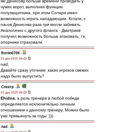
же Денисову больше времени проводить у
чужих ворот, выполняя функции
полузащитника, при этом Солари имел
возможность играть нападающим. Кстати, с
пасов Денисова раза три могли забивать.
Аналогично с другого фланга - Дмитриев
получил возможность больше атаковать, т.к.
опорники страховали.
Bordo0706
-
01 дек 2025 09:42
nad,
Давайте сразу уточним: каких игроков свежих
надо было выпустить?
Спектр
-
01 дек 2025 09:28
Ehidna
, а роль тренера в любой победе
определяется исключительно личным
отношением к данному тренеру. Можно было
уже привыкнуть за годы :)))
nad
-