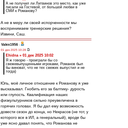
А не получил ли Литвинов это место, как уже
писали на Гостевой, от большой любви в
СМИ к Романову?
А не в меру ли своей испорченности мы
воспринимаем тренерские решения?
Извини, Саш.
Valex1956
-
01 дек 2025 10:28
Ehidna » 01 дек 2025 10:02
Я ж говорю - проиграли бы со
свежевыпущенными игроками, Романов был
бы виноват, что не тех свежих выпустил и не
тогда)
Юль, моё личное отношение к Романову я уже
высказывал. Гнобить его за балтику- дурость
или глупость. Квалификация наших
физкультурников сильно преувеличена в
горячих головах. Я бы дал ему возможность
довести сезон до конца, но Некрасов (не тот, у
которого все в ИЛ, а генеральный), вроде бы
уже ясно давал понять, что Романова не