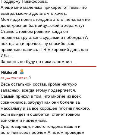
Поддержу Никифорова.
А ещё мне маленько прихерел от темы,что
выиграл,можно делать что хочет..
Мол надо понять гондона этого ,пенальти не
дали,красная балтийцу...окей.а хера ж тут
Станко с говном ровняли когда он
нервничал,ругался с судьями,и побеждал А
пох-цыган,и прочее...ну спасибо ,как
правильно написал TRIV хороший день для
ИЛа.....
Заносить не буду но ники запомнил...
Nikiforoff
-
01 дек 2025 07:26
Весь остальной состав, кроме наглухо
запасных, всегда этому подвергается.
Самый прикол в том, что многие из всех
сокнижников, забудут как они болели за
массалыгу и за все хорошее плотив плохого,
если выйдет и ошибется, станет говном
вонючим и никчемным.
Ура, товарищи, нового гондона нашли и
источник всех проблем.А потом проведем