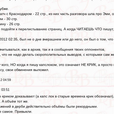
убже.
атч с Краснодаром - 22 стр., из них часть разговора шла про Эми, о
и - 30 стр.
ну - 26 стр.
одойти к перелистыванию страниц. А когда ЧИТАЕШЬ ЧТО пишут, т
2012 02:35, был не о дне вчерашнем или до него, он был о том, ч
вчитываться, как в архив, так и в сообщения твоих оппонентов,
, что не надо делать скорополительных выводов, с которыми сам
у кого, НО когда я пишу капслоком, это означает НЕ КРИК, а прост
есу, свои обвинения выложил.
2 04:59
 03:51
то криком доказывают (а капс лок в старые времена крик обозначал),
. А объём тот же.
ажений в дерби действительно объёмы были рекордными.
е самое. Привыкли.