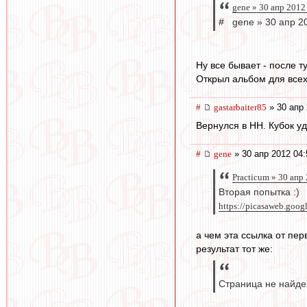
gene » 30 апр 2012
# gene » 30 апр 2
Ну все бывает - после т
Открыл альбом для всех
#
gastarbaiter85
» 30 апр 
Вернулся в НН. Кубок уда
#
gene
» 30 апр 2012 04:
Practicum » 30 апр
Вторая попытка :)
https://picasaweb.goo
а чем эта ссылка от пер
результат тот же:
Страница не найде