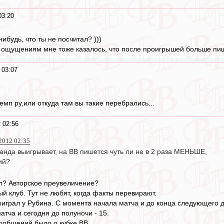
03:20
ибудь, что ты не посчитал? )))
о ощущениям мне тоже казалось, что после проигрышей больше пи
 03:07
емп ру,или откуда там вы такие перебрались...
 02:56
 2012 02:35
анда выигрывает, на ВВ пишется чуть ли не в 2 раза МЕНЬШЕ,
ий?
ал? Авторское преувеличение?
ый клуб. Тут не любят, когда факты перевирают.
ыиграл у Рубина. С момента начала матча и до конца следующего 
тча и сегодня до полуночи - 15.
сообщений было о кубке ВВ.