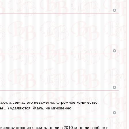
ют, а сейчас это незаметно. Огромное количество
сы ...) удаляются. Жаль, не мгновенно.
ичеству страниц я считал то ли в 2010-м, то ли вообще в