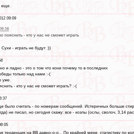
в еще.
012 09:09
09:58
о пояснить - кто у нас не сможет играть
Сухи - играть не будут :))
58
 но и ладно - это о том что кони почему то в последних
беды только над нами :-(
о уже.
снить - кто у нас не сможет играть? :-(
8:37
е было считать - по номерам сообщений. Истеричных больше стира
да) не писал, но сегодня скажу: все - козлы (ослы, сволоч, 3,14 ра
08:05
я тенденция на ВВ давно-о-о... По крайней мере, статистику по кол