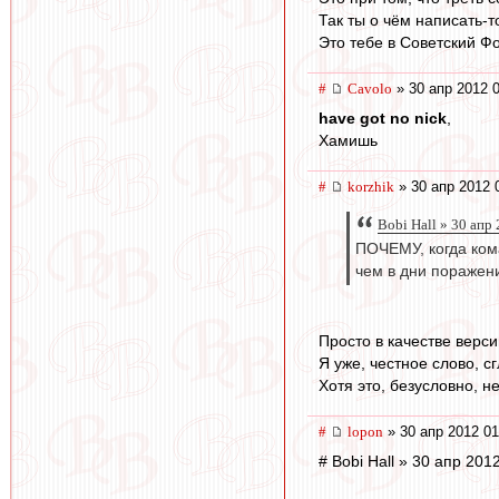
Так ты о чём написать-
Это тебе в Советский Ф
#
Cavolo
» 30 апр 2012 
have got no nick
,
Хамишь
#
korzhik
» 30 апр 2012 
Bobi Hall » 30 апр
ПОЧЕМУ, когда ком
чем в дни поражен
Просто в качестве верси
Я уже, честное слово, 
Хотя это, безусловно, н
#
lopon
» 30 апр 2012 01
# Bobi Hall » 30 апр 201