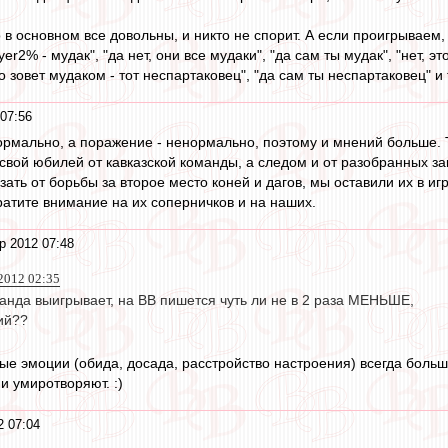
в основном все довольны, и никто не спорит. А если проигрываем, 
r2% - мудак", "да нет, они все мудаки", "да сам ты мудак", "нет, эт
го зовет мудаком - тот неспартаковец", "да сам ты неспартаковец" и т
07:56
ормально, а поражение - ненормально, поэтому и мнений больше. 
свой юбилей от кавказской команды, а следом и от разобранных з
зать от борьбы за второе место коней и дагов, мы оставили их в иг
атите внимание на их соперничков и на наших.
р 2012 07:48
 2012 02:35
анда выигрывает, на ВВ пишется чуть ли не в 2 раза МЕНЬШЕ,
ий??
ые эмоции (обида, досада, расстройство настроения) всегда больш
и умиротворяют. :)
2 07:04