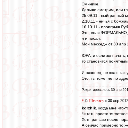
Эминике.
Дальше смотрим, или гл
25.09.11 - выйгранный м
2.10.11 - ничья с бомжам
16.10.11 - проигрыш Руби
Это, если ФОРМАЛЬНО, п
я и писал.
Мой месседж от 30 апр 
ЮРА, и если же начать, 
то становится понятным
И наконец, не знаю как 
Это, ты тоже, не по адр
Редактировалось 30 апр 201
#
Штиллер
» 30 апр 2012
korzhik
, когда мне что-
Читать просто тягостнее
Хотя раньше после пор
А сейчас примерно то ж