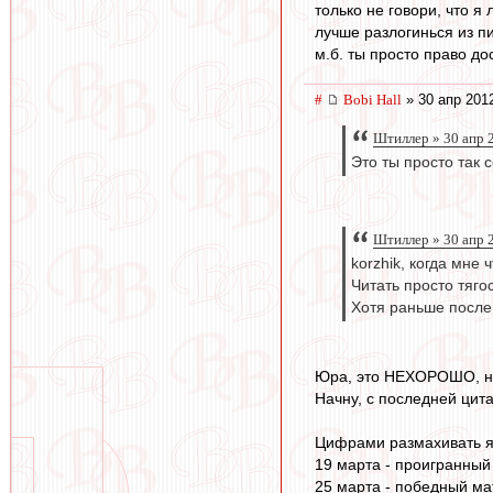
только не говори, что я 
лучше разлогинься из п
м.б. ты просто право до
#
Bobi Hall
» 30 апр 201
Штиллер » 30 апр 
Это ты просто так
Штиллер » 30 апр 
korzhik, когда мне 
Читать просто тяго
Хотя раньше после
Юра, это НЕХОРОШО, не 
Начну, с последней цит
Цифрами размахивать я
19 марта - проигранный 
25 марта - победный мат