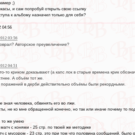
ламер ;)
икасы, и сам попробуй открыть свою ссылку
ступа к альбому назначил только для себя?
2 04:56
2012 03:56
 соврал? Авторское преувеличение?
2012 04:51
что-то криком доказывают (а капс лок в старые времена крик обознач
стнее. А объём тот же.
 поражений в дерби действительно объёмы были рекордными.
зная человека, обвинять его во лжи.
аты, не ко мне обращенной конечно, но так или иначе почему то
 то же умею
матч с конями - 25 стр. по твоей же методике
ч с мусором - 23 стр, это при том что половина сообщений, было о