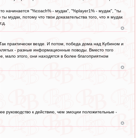
то начинается "%coach% - мудак", "%player1% - мудак", "ты
о ты мудак, потому что твои доказательства того, что я мудак
.д.
Так практически везде. И потом, победа дома над Кубином и
аклятых - разные информационные поводы. Вместо того
ре, мало этого, они находятся в более благоприятном
ее руководство к действию, чем эмоции положительные -