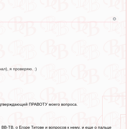
ал), я проверяю. :)
 подтверждающей ПРАВОТУ моего вопроса.
 ВВ-ТВ, о Егоре Титове и вопросов к нему, и еще о пальце