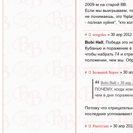
2009-м на старой ВВ.
Если мы выигрываем, то 
не понимаешь, это %playe
- полная хуйня", "кто ко
#
sengoku
» 30 апр 2012 
Bobi Hall
, Победа это н
Кубанью и поражение в 
чтобы набрать 74 и отре
положении, чем мы. Обр
#
Большой Хорхе
» 30 ап
Bobi Hall » 30 апр
ПОЧЕМУ, когда ком
чем в дни поражен
Потому что отрицательн
последние успокаивают 
#
Practicum
» 30 апр 201