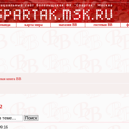
оманда
карта мира
магазин ВВ
гостевая ВВ
ф
вая книга ВВ
12
09:16