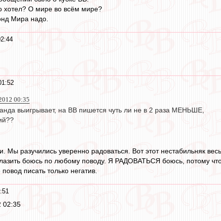
то хотел? О мире во всём мире?
онд Мира надо.
02:44
01:52
 2012 00:35
анда выигрывает, на ВВ пишется чуть ли не в 2 раза МЕНЬШЕ,
ий??
и. Мы разучились уверенно радоваться. Вот этот нестабильняк весь
сглазить боюсь по любому поводу. Я РАДОВАТЬСЯ боюсь, потому чт
е повод писать только негатив.
:51
2 02:35