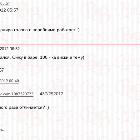
 05:57
012 05:57
урнира голова с перебоями работает :)
.
2012 06:32
лся. Сижу в баре. 100 - ка виски в тему)
57
 2012 00:40
gle.com/1087570722
... 437/292012
вого раза отличается? :)
на.