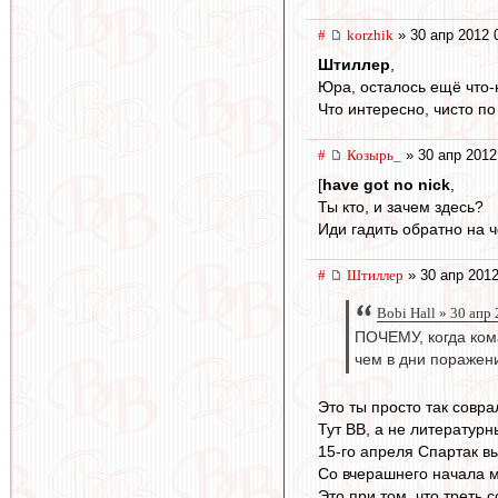
#
korzhik
» 30 апр 2012 
Штиллер
,
Юра, осталось ещё что-н
Что интересно, чисто п
#
Козырь_
» 30 апр 2012
[
have got no nick
,
Ты кто, и зачем здесь?
Иди гадить обратно на ч
#
Штиллер
» 30 апр 2012
Bobi Hall » 30 апр
ПОЧЕМУ, когда ком
чем в дни поражен
Это ты просто так совр
Тут ВВ, а не литературн
15-го апреля Спартак в
Со вчерашнего начала ма
Это при том, что треть 