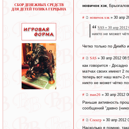
СБОР ДЕНЕЖНЫХ СРЕДСТВ
новичок хзк
, Брызгало
ДЛЯ ДЕТЕЙ ТОЛИКА ГЕРЦЫНА
#
новичок хзк
» 30 апр 2
SAS » 30 апр 2012 
никто не может чётк
Четко только по ДимКо и 
#
SAS
» 30 апр 2012 08:
как говорится - Досадно
матчах своих имеют 2 по
теперь вот наш матч 2-г
никто не может чётко поя
#
man26
» 30 апр 2012 0
Раньше активность прощ
сообщений "давно (никог
#
Спектр
» 30 апр 2012 
Насколько я помню, така