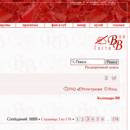
орумы
прогнозы
фан-клуб
юмор
музей
ссылки
Расширенный поиск
FAQ
Регистрация
Вход
Календарь ВВ
3
Сообщений: 8889 •
Страница
3
из
178
•
1
2
4
5
6
...
178