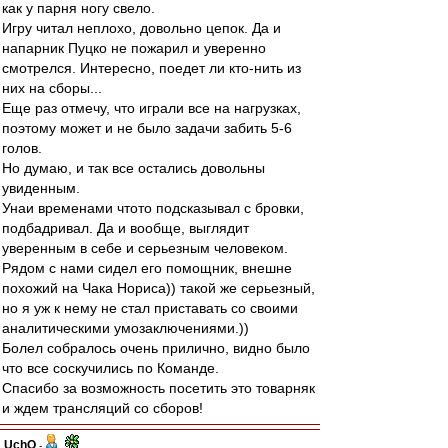
как у парня ногу свело.
Игру читал неплохо, довольно цепок. Да и
напарник Пуцко не пожарил и уверенно
смотрелся. Интересно, поедет ли кто-нить из
них на сборы...
Еще раз отмечу, что играли все на нагрузках,
поэтому может и не было задачи забить 5-6
голов.
Но думаю, и так все остались довольны
увиденным.
Унаи временами чтото подсказывал с бровки,
подбадривал. Да и вообще, выглядит
уверенным в себе и серьезным человеком.
Рядом с нами сидел его помощник, внешне
похожий на Чака Нориса)) такой же серьезный,
но я уж к нему не стал приставать со своими
аналитическими умозаключениями.))
Болел собралось очень прилично, видно было
что все соскучились по Команде.
Спасибо за возможность посетить это товарняк
и ждем трансляций со сборов!
UchO
-