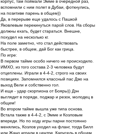
корпус, там поймали Эмме в очередной раз,
вспомнили с ним полет в Дубаи, фоткнулись,
на позитиве парень в общем))
Да, в перерыве еще удалось с Пашкой
Яковлевым перекинуться парой слов. На сборы
должны ехать, будет стараться. Внешне,
похудел на несколько кг.
На поле заметно, что стал действовать
быстрее, в общем, дай Бог как грица.
По игре:
В первом тайме особо ничего не происходило.
ИМХО, из того состава 2-3 человека будут
отцеплены. Играли в 4-4-2, строго на своих
позициях. Запомнился классный пас Дзю на
выход Вели и собственно гол.
И еще - удар скорпиона от Бояры)) Дэн
выглядит в поряде, поджар и резок, молодец в
общем!
Во втором тайме вышла уже типа основа.
Встала также в 4-4-2, с Эмме и Козловым
впереди. Но по ходу игры парни постоянно
менялись, Козлов уходил на фланг, тогда Билл
или Жано играли в центре. Карусель в общем.