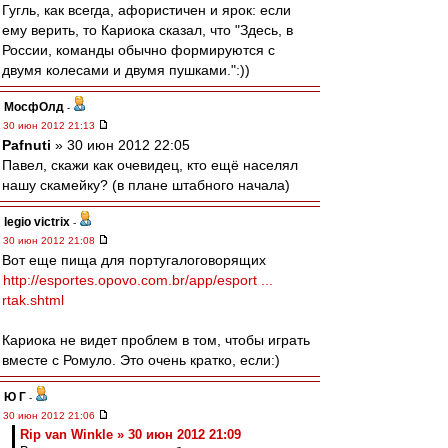
Гугль, как всегда, афористичен и ярок: если
ему верить, то Кариока сказал, что "Здесь, в
России, команды обычно формируются с
двумя колесами и двумя пушками.":))
МосфОлд
-
30 июн 2012 21:13
Pafnuti
» 30 июн 2012 22:05
Павел, скажи как очевидец, кто ещё населял
нашу скамейку? (в плане штабного начала)
legio victrix
-
30 июн 2012 21:08
Вот еще пища для португалоговорящих
http://esportes.opovo.com.br/app/esport ...
rtak.shtml
Кариока не видет проблем в том, чтобы играть
вместе с Ромуло. Это очень кратко, если:)
Ю Г
-
30 июн 2012 21:06
Rip van Winkle » 30 июн 2012 21:09