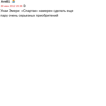
Arni51
-
30 июн 2012 20:36
Унаи Эмери: «Спартак» намерен сделать еще
пару очень серьезных приобритений
http://www.sovsport.ru/news/text-item/535406
loptop
-
30 июн 2012 20:35
Только что со стадио...
До аналитики еще не дорос, поэтому скажу
только, что здорово после полуторамесячного
перерыва видеть родные лица - да в такой
неформальной обстановке
Ну и радует, что Эмери не отбрасывает сразу
наших молодых, хотя бы для начала дав им
шанс
Хотя, конечно, впечатление о них далеко не
всегда однозначное...
kea
-
30 июн 2012 20:28
А что там с дизайном формы в новом сезоне?
"Говорят" про принт с гладиатором...