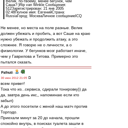
Велик, по-твоему, менее бегунок, чем
Саша?:)Rip van Winkle Сообщения:
512Зарегистрирован: 21 янв 2005
02:48Полное имя: ЕвгенийСтрана:
RussiaГород: МоскваЛичное сообщениеICQ
Не менее, но места на поле разные. Велик
должен убежать и пробить, а вот Саше на краю
нужно убежать и продолжить атаку, а это
сложнее. Я говорю не о личности, а о
физиологии. У бегунков мозг работает иначе,
чем у Гаврилова и Титова. Примерно это
пытался сказать.
Pafnuti
-
30 июн 2012 21:05
всем привет!
Тока что из...сервиса, сдирали тонировку)) да
да, завтра день икс,, напоминаю если кто
забыл)
А до этого посетили с женой наш матч против
Торпэдо.
Приехали минут за 20 до начала, прошли
спокойно внутрь, в поисках туалета зашли в