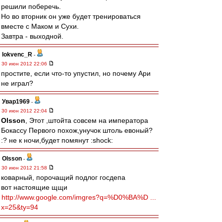
решили поберечь.
Но во вторник он уже будет тренироваться
вместе с Маком и Сухи.
Завтра - выходной.
lokvenc_R
-
30 июн 2012 22:06
простите, если что-то упустил, но почему Ари
не играл?
Увар1969
-
30 июн 2012 22:04
Olsson
, Этот ,штойта совсем на императора
Бокассу Первого похож,унучок штоль евоный?
:? не к ночи,будет помянут :shock:
Olsson
-
30 июн 2012 21:58
коварный, порочащий подлог госдепа
вот настоящие щщи
http://www.google.com/imgres?q=%D0%BA%D ...
x=25&ty=94