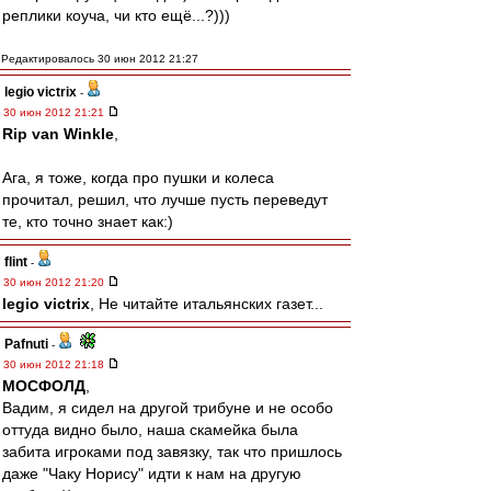
реплики коуча, чи кто ещё...?)))
Редактировалось 30 июн 2012 21:27
legio victrix
-
30 июн 2012 21:21
Rip van Winkle
,
Ага, я тоже, когда про пушки и колеса
прочитал, решил, что лучше пусть переведут
те, кто точно знает как:)
flint
-
30 июн 2012 21:20
legio victrix
, Не читайте итальянских газет...
Pafnuti
-
30 июн 2012 21:18
МОСФОЛД
,
Вадим, я сидел на другой трибуне и не особо
оттуда видно было, наша скамейка была
забита игроками под завязку, так что пришлось
даже "Чаку Норису" идти к нам на другую