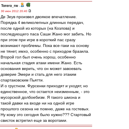
Torero_rw
-
30 июн 2012 20:40
Де Зеув произвел двоякое впечатление.
Порядка 4 великолепных длинных передач,
после одной из которых (на Козлова) и
последующего паса Саши Жано мог забить. Но
при этом при игре в короткий пас сразу
возникают проблемы. Пока все-таки на основу
не тянет, имхо, особенно с приходом бразила.
Второй гол был очень хорош, особенно
начальная стадия атаки имени Жано. Есть
основания верить, что он может завоевать
доверие Эмери и стать для него этаким
спартаковским Пьятти.
И о грустном. Фурсенки приходят и уходят, но
единственное, что остается неизменным, - это
мусорской долбоебизм. Я такого шмона и
такой давки на входе ни на одной игре
прошлого сезона не помню, даже на гостевых.
Ну кому это сегодня было нужно??? Стартовый
свисток встретил еще за воротами.