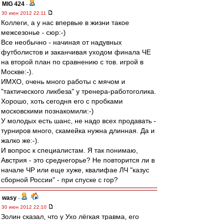
MIG 424
-
30 июн 2012 22:11
Коллеги, а у нас впервые в жизни такое
межсезонье - сюр:-)
Все необычно - начиная от надувных
футболистов и заканчивая уходом финала ЧЕ
на второй план по сравнению с тов. игрой в
Москве:-).
ИМХО, очень много работы с мячом и
"тактического ликбеза" у тренера-работоголика.
Хорошо, хоть сегодня его с пробками
московскими познакомили:-)
У молодых есть шанс, не надо всех продавать -
турниров много, скамейка нужна длинная. Да и
жалко же:-).
И вопрос к специалистам. Я так понимаю,
Австрия - это среднегорье? Не повторится ли в
начале ЧР или еще хуже, квалифае ЛЧ "казус
сборной России" - при спуске с гор?
wasy
-
30 июн 2012 22:10
Золин сказал, что у Ухо лёгкая травма, его