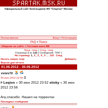
Официальный сайт болельщиков ФК "Спартак" Москва
Полная версия
Вход
•
Регистрация
FAQ
•
Поиск
Общение на сайте
Гостевая книга ВВ
»
Пред. тема
|
След. тема
Страница
1
из
142
[ Сообщений: 7097 ]
На страницу
1
,
2
,
3
,
4
,
5
...
142
След.
Начать новую тему
Добавить
Версия для печати
01.06.2012 - 30.06.2012
vvovv70
-
30 июн 2012 22:59
#
Leqion
» 30 июн 2012 23:52
sticky
» 30 июн
2012 23:56
Ага,спасибо. Нашел на торрентах
Последнее сообщение