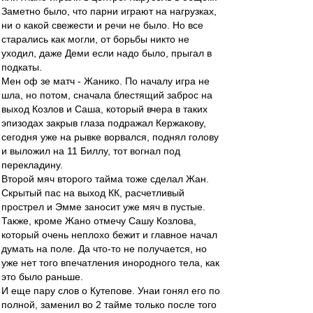
Заметно было, что парни играют на нагрузках,
ни о какой свежести и речи не было. Но все
старались как могли, от борьбы никто не
уходил, даже Деми если надо было, прыгал в
подкаты.
Мен оф зе матч - Жанико. По началу игра не
шла, но потом, сначала блестящий заброс на
выход Козлов и Саша, который вчера в таких
эпизодах закрыв глаза подражал Кержакову,
сегодня уже на рывке ворвался, поднял голову
и выложил на 11 Биллу, тот вогнал под
перекладину.
Второй мяч второго тайма тоже сделал Жан.
Скрытый пас на выход КК, расчетливый
прострел и Эмме заносит уже мяч в пустые.
Также, кроме Жано отмечу Сашу Козлова,
который очень неплохо бежит и главное начал
думать на поле. Да что-то не получается, но
уже нет того впечатления инородного тела, как
это было раньше.
И еще пару слов о Кутепове. Унаи гонял его по
полной, заменил во 2 тайме только после того