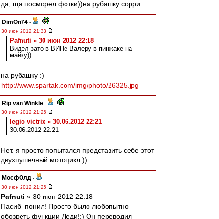
да, ща посморел фотки))на рубашку сорри
DimOn74
-
30 июн 2012 21:33
Pafnuti » 30 июн 2012 22:18
Видел зато в ВИПе Валеру в пинжаке на
майку))
на рубашку :)
http://www.spartak.com/img/photo/26325.jpg
Rip van Winkle
-
30 июн 2012 21:26
legio victrix » 30.06.2012 22:21
30.06.2012 22:21
Нет, я просто попытался представить себе этот
двухпушечный мотоцикл:)).
МосфОлд
-
30 июн 2012 21:26
Pafnuti
» 30 июн 2012 22:18
Пасиб, понил! Просто было любопытно
обозреть функции Леди!:) Он переводил