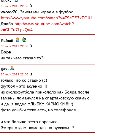
sticky
-
30 июн 2012 22:56
vvovv70
, Зачем мы играем в футбол
http://www.youtube.com/watch?v=79eTS7xFOIU
Дзюба
http://www.youtube.com/watch?
v=CLFu7LpzQu4
Pafnuti
-
30 июн 2012 22:56
Борн
,
ну так чего сказал то?
gav
-
30 июн 2012 22:56
только что со стадио (с)
футбол - это акуенно !!!
из околофутбола прикололо как Бояра после
замены ломанулся на спартаковскую скамью
и да. я видел УЛЫБКУ КАРИОКИ !!! :)
фото улыбки тоже есть, но телефоном
и что больше всего поразило
Эмери отдает команды на русском !!!