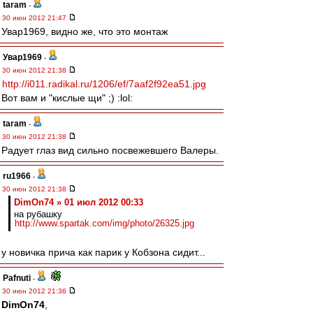
taram
-
30 июн 2012 21:47
Увар1969, видно же, что это монтаж
Увар1969
-
30 июн 2012 21:38
http://i011.radikal.ru/1206/ef/7aaf2f92ea51.jpg
Вот вам и "кислые щи" ;) :lol:
taram
-
30 июн 2012 21:38
Радует глаз вид сильно посвежевшего Валеры.
ru1966
-
30 июн 2012 21:38
DimOn74 » 01 июл 2012 00:33
на рубашку
http://www.spartak.com/img/photo/26325.jpg
у новичка прича как парик у Кобзона сидит...
Pafnuti
-
30 июн 2012 21:36
DimOn74
,