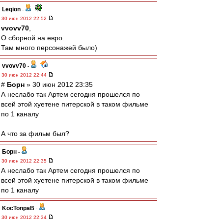
Leqion
-
30 июн 2012 22:52
vvovv70
,
О сборной на евро.
Там много персонажей было)
vvovv70
-
30 июн 2012 22:44
#
Борн
» 30 июн 2012 23:35
А неслабо так Артем сегодня прошелся по
всей этой хуетене питерской в таком фильме
по 1 каналу
А что за фильм был?
Борн
-
30 июн 2012 22:35
А неслабо так Артем сегодня прошелся по
всей этой хуетене питерской в таком фильме
по 1 каналу
KocTonpaB
-
30 июн 2012 22:34