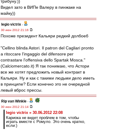
трибуну.))
Видел зато в ВИПе Валеру в пинжаке на
майку))
legio victrix
-
30 июн 2012 21:16
Похоже президент Кальяри редкий долбоеб
"Cellino blinda Astori. Il patron del Cagliari pronto
a ritoccare l'ingaggio del difensore per
contrastare l'offensiva dello Spartak Mosca."
(Calciomercato.it) Я так понимаю, что Астори
все же хотят предложить новый контракт в
Кальяри. Ну и как с такими людьми дело иметь
в принципе? Если конечно это не очередной
левый вброс прессы.
Rip van Winkle
-
30 июн 2012 21:14
legio victrix » 30.06.2012 22:08
Кариока не видет проблем в том, чтобы
играть вместе с Ромуло. Это очень кратко,
если:)