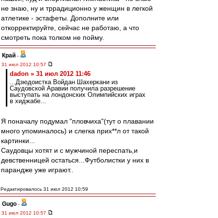
не знаю, ну и тррадиционно у женщин в легкой
атлетике - эстафеты. Дополните или
откорректируйте, сейчас не работаю, а что
смотреть пока толком не пойму.
Край
-
31 июл 2012 10:57
dadon » 31 июл 2012 11:46
...Дзюдоистка Войдан Шахеркани из
Саудовской Аравии получила разрешение
выступать на лондонских Олимпийских играх
в хиджабе...
Я поначалу подумал "пловчиха"(тут о плавании
много упоминалось) и слегка прих**л от такой
картинки...
Саудовцы хотят и с мужчиной переспать,и
девственницей остаться...Футболистки у них в
парандже уже играют..
Редактировалось 31 июл 2012 10:59
Gugo
-
31 июл 2012 10:57