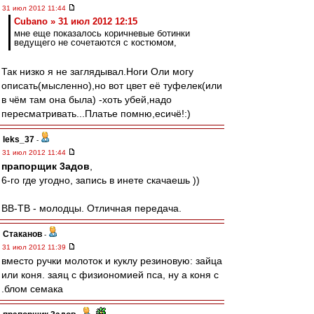
31 июл 2012 11:44
Cubano » 31 июл 2012 12:15
мне еще показалось коричневые ботинки
ведущего не сочетаются с костюмом,
Так низко я не заглядывал.Ноги Оли могу
описать(мысленно),но вот цвет её туфелек(или
в чём там она была) -хоть убей,надо
пересматривать...Платье помню,есичё!:)
leks_37
-
31 июл 2012 11:44
прапорщик 3адoв
,
6-го где угодно, запись в инете скачаешь ))
ВВ-ТВ - молодцы. Отличная передача.
Cтаканов
-
31 июл 2012 11:39
вместо ручки молоток и куклу резиновую: зайца
или коня. заяц с физиономией пса, ну а коня с
.блом семака