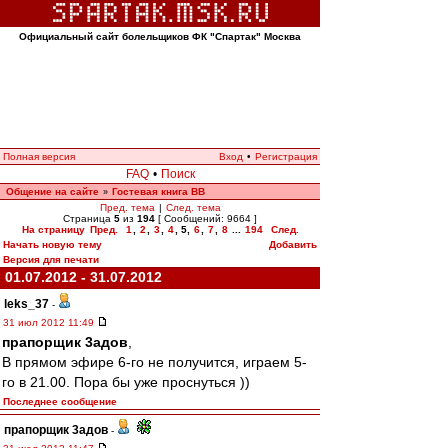
Официальный сайт болельщиков ФК "Спартак" Москва
Полная версия
Вход
•
Регистрация
FAQ
•
Поиск
Общение на сайте
Гостевая книга ВВ
»
Пред. тема
|
След. тема
Страница
5
из
194
[ Сообщений: 9664 ]
На страницу
Пред.
1
,
2
,
3
,
4
,
5
,
6
,
7
,
8
...
194
След.
Начать новую тему
Добавить
Версия для печати
01.07.2012 - 31.07.2012
leks_37
-
31 июл 2012 11:49
прапорщик 3адoв
,
В прямом эфире 6-го не получится, играем 5-
го в 21.00. Пора бы уже проснуться ))
Последнее сообщение
прапорщик 3адoв
-