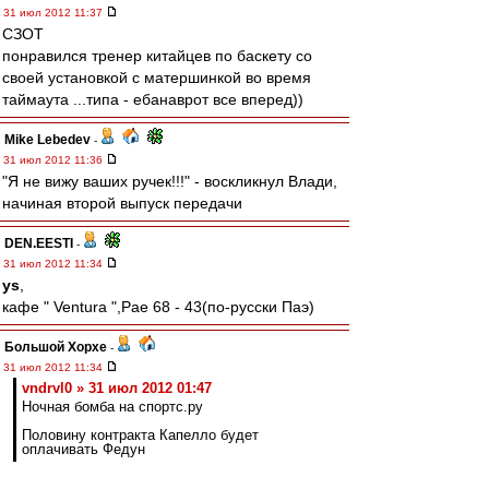
31 июл 2012 11:37
СЗОТ
понравился тренер китайцев по баскету со
своей установкой с матершинкой во время
таймаута ...типа - ебанаврот все вперед))
Mike Lebedev
-
31 июл 2012 11:36
"Я не вижу ваших ручек!!!" - воскликнул Влади,
начиная второй выпуск передачи
DEN.EESTI
-
31 июл 2012 11:34
ys
,
кафе " Ventura ",Pae 68 - 43(по-русски Паэ)
Большой Хорхе
-
31 июл 2012 11:34
vndrvl0 » 31 июл 2012 01:47
Ночная бомба на спортс.ру
Половину контракта Капелло будет
оплачивать Федун