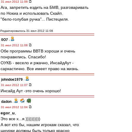
31 июл 2012 11:08
Ага, запретить ездить на БМВ, разговаривать
по Нокиа и использовать Скайп.
"бело-голубая ручка"... Пистецмля.
Редактировалось 31 июл 2012 11:08
0O7
-
31 июл 2012 11:08
Обе программы ВВТВ хороши и очень
понравились. Спасибо!
ОУКБ - весело и ржачно, ИнсайдАут -
саркастично. Все имеет право на жизнь.
johndoe1979
-
31 июл 2012 11:07
Инсайд Аут -это очень хорошо!
dadon
-
31 июл 2012 11:04
egor_u
,
Это все х...я.))))))))))
А вот кто бы, нашим игрокам сказал, что
шнурки должны быть только красно