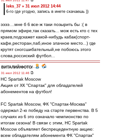
31 июл 2012 11:47
leks_37 » 31 июл 2012 14:44
6-го где угодно, запись в инете скачаешь ))
ээээ....мне б 6 все-ж таки позырить бы :( в
прямом эфире,так сказать... мож есть кто с тех
краев,подскажет какой-нибудь кабак(спорт-
кафе,ресторан,паб,иное злачное место...) где
крутят сногсшибательный,не побоюсь этого
слова,россиский футбол...
ВИТАЛИЙ/ФОТО/
-
31 июл 2012 11:46
HC Spartak Moscow
Акция от ХК "Спартак" для обладателей
абонементов на футбол!
FC Spartak Moscow, ФК "Спартак-Москва"
одержал 2-ю победу на старте первенства. В 5
случаях из 6 это означало чемпионство по
итогам сезона! В связи с этим, HC Spartak
Moscow объявляет беспрецедентную акцию:
всем обладателям абонемента ФК "Спартак"