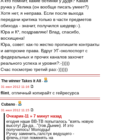
А кто помнит, какие ботинки у Дудя? Какая
ручка у Лелика (он вообще писать умеет?)
Хотя нет, я неправа. Если после выхода
передачи критика только в части предметов
обихода - значит, получился шедевр:-).
Юра и К*, поздравляю! Влад, спасибо,
восхищена!
Юра, совет: как-то жестко пропишите контракты
и авторские права. Вдруг УГ-околоспорт с
федеральных и прочих каналов захочет
реального успеха и уровня?:-)))))
Счас посмотрю третий раз:-))))))
The winner Takes it All
-
31 июл 2012 11:16
flint
, отличный копирайт с гейресурса
Cubano
-
31 июл 2012 11:15
Очкарик-11 » 7 минут назад
егодня наше ВВ-ТВ попыталось "взять новую
высоту! Да-да..."(тов.Дынин). И это
получилось! Молодцы!
Ручку заменить,галстук ведущего -
фпечь,стол поменять на