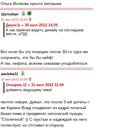
Ольга Волкова просто милашка.
Шульберт
-
31 июл 2012 10:51
ДенисЪ » 30 июл 2012 14:29
А как приятно видеть динаму на последнем
месте, а?))))
Вот если бы эту позицию после 30-го тура им
сохранить, это бы бы кайф!
А так, нефига, всяким семакам уподобляться.
pavluha32
-
31 июл 2012 10:50
Очкарик-11 » 31 июл 2012 11:44
добавить ведущему пива!
честно говоря, думал, что после 3-ей цитаты г-
жи Каринэ Влад отодвинет из кадра початый
бокал пива и придвинет непочатый пузырь
"Столичной" )) С грустью и надеждой на него
посмотрит, но отставит в сторону.