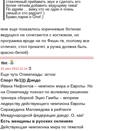
стеклянный,прибавить звук и сделать его
более чётким,добавить ведущему пива!
По идеям ... вижу,что не один я очень
умный,и это радует!:)
Браво,парни и Оля!:)
мне еще показалось коричневые ботинки
ведущего не сочетаются с костюмом, но
программа вроде не по Фешн-тв, поэтому все
отлично, стол прокатит, а ручка должна быть
красно-белой)
flint
-
31 июл 2012 11:14
Еще чуть Олимпиады :arrow:
Спорт №1))) Дзюдо
Ивана Нифонтов – чемпион мира и Европы. Но
на Олимпиаду поехал по волевому решению
тренера сборной Эцио Гамбы – вопреки
лидерству действующего чемпиона Европы
Сиражудина Магомедова в рейтинге
Международной федерации дзюдо. О, как!
Есть женщины в русских селениях
Действующая чемпионка мира по тяжелой