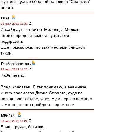
Ну тады пусть в сборной половина "Спартака"
играет.
GrAl
-
31 июл 2012 11:31
Инсайд аут - отлично. Молодцы! Мелкие
штрихи вроде стремной ручки легко
подправить
Еще показалось, что звук местами слишком
тихий.
Разбор полетов
-
31 июл 2012 11:27
KidAmnesiac
Влад, красавец. Я так понимаю, в анамнезе
много просмотра Джона Стюарта, судя по
поведению в кадре, хехе. Ну и нервов немного
заметно, но это пройдет со временем.
MIG 424
-
31 июл 2012 11:22
Блин... ручка, ботинки...