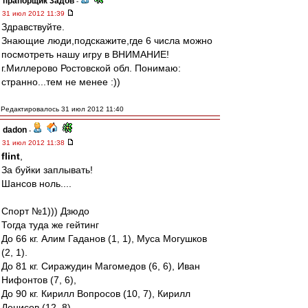
прапорщик 3адoв
-
31 июл 2012 11:39
Здравствуйте.
Знающие люди,подскажите,где 6 числа можно
посмотреть нашу игру в ВНИМАНИЕ!
г.Миллерово Ростовской обл. Понимаю:
странно...тем не менее :))
Редактировалось 31 июл 2012 11:40
dadon
-
31 июл 2012 11:38
flint
,
За буйки заплывать!
Шансов ноль....
Спорт №1))) Дзюдо
Тогда туда же гейтинг
До 66 кг. Алим Гаданов (1, 1), Муса Могушков
(2, 1).
До 81 кг. Сиражудин Магомедов (6, 6), Иван
Нифонтов (7, 6),
До 90 кг. Кирилл Вопросов (10, 7), Кирилл
Денисов (12, 8).