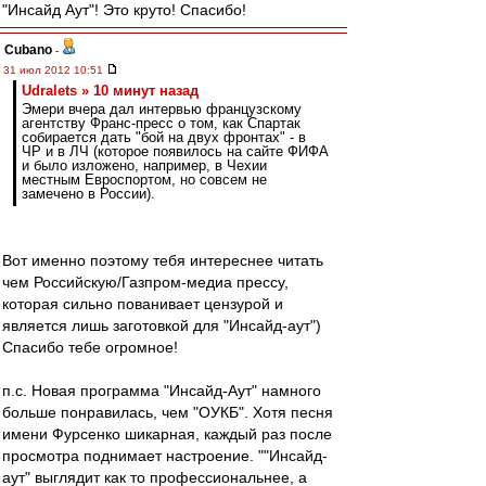
"Инсайд Аут"! Это круто! Спасибо!
Cubano
-
31 июл 2012 10:51
Udralets » 10 минут назад
Эмери вчера дал интервью французскому
агентству Франс-пресс о том, как Спартак
собирается дать "бой на двух фронтах" - в
ЧР и в ЛЧ (которое появилось на сайте ФИФА
и было изложено, например, в Чехии
местным Евроспортом, но совсем не
замечено в России).
Вот именно поэтому тебя интереснее читать
чем Российскую/Газпром-медиа прессу,
которая сильно пованивает цензурой и
является лишь заготовкой для "Инсайд-аут")
Спасибо тебе огромное!
п.с. Новая программа "Инсайд-Аут" намного
больше понравилась, чем "ОУКБ". Хотя песня
имени Фурсенко шикарная, каждый раз после
просмотра поднимает настроение. ""Инсайд-
аут" выглядит как то профессиональнее, а