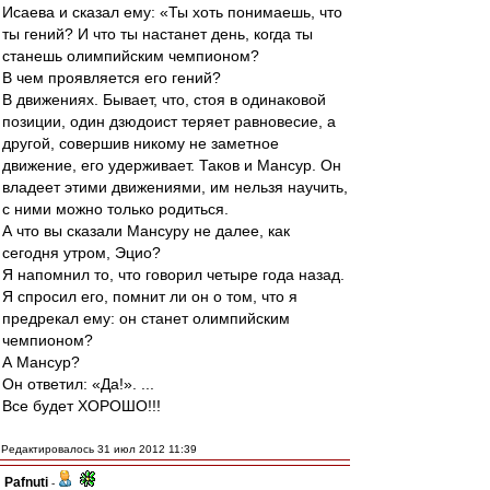
Исаева и сказал ему: «Ты хоть понимаешь, что
ты гений? И что ты настанет день, когда ты
станешь олимпийским чемпионом?
В чем проявляется его гений?
В движениях. Бывает, что, стоя в одинаковой
позиции, один дзюдоист теряет равновесие, а
другой, совершив никому не заметное
движение, его удерживает. Таков и Мансур. Он
владеет этими движениями, им нельзя научить,
с ними можно только родиться.
А что вы сказали Мансуру не далее, как
сегодня утром, Эцио?
Я напомнил то, что говорил четыре года назад.
Я спросил его, помнит ли он о том, что я
предрекал ему: он станет олимпийским
чемпионом?
А Мансур?
Он ответил: «Да!». ...
Все будет ХОРОШО!!!
Редактировалось 31 июл 2012 11:39
Pafnuti
-