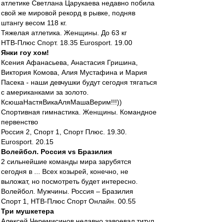
атлетике Светлана Царукаева недавно побила
свой же мировой рекорд в рывке, подняв
штангу весом 118 кг.
Тяжелая атлетика. Женщины. До 63 кг
НТВ-Плюс Спорт. 18.35 Eurosport. 19.00
Янки гоу хом!
Ксения Афанасьева, Анастасия Гришина,
Виктория Комова, Алия Мустафина и Мария
Пасека - наши девчушки будут сегодня тягаться
с американками за золото.
КсюшаНастяВикаАляМашаВерим!!!))
Спортивная гимнастика. Женщины. Командное
первенство
Россия 2, Спорт 1, Спорт Плюс. 19.30.
Eurosport. 20.15
Волейбол. Россия vs Бразилия
2 сильнейшие команды мира зарубятся
сегодня в ... Всех козырей, конечно, не
выложат, но посмотреть будет интересно.
Волейбол. Мужчины. Россия – Бразилия
Спорт 1, НТВ-Плюс Спорт Онлайн. 00.55
Три мушкетера
Алексей Черемисинов недавно завоевал титул