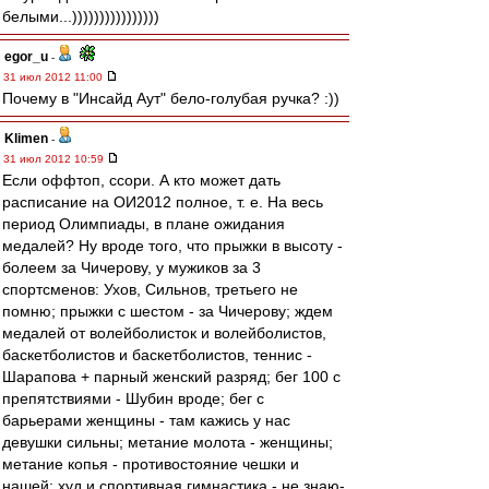
белыми...))))))))))))))))
egor_u
-
31 июл 2012 11:00
Почему в "Инсайд Аут" бело-голубая ручка? :))
Klimen
-
31 июл 2012 10:59
Если оффтоп, ссори. А кто может дать
расписание на ОИ2012 полное, т. е. На весь
период Олимпиады, в плане ожидания
медалей? Ну вроде того, что прыжки в высоту -
болеем за Чичерову, у мужиков за 3
спортсменов: Ухов, Сильнов, третьего не
помню; прыжки с шестом - за Чичерову; ждем
медалей от волейболисток и волейболистов,
баскетболистов и баскетболистов, теннис -
Шарапова + парный женский разряд; бег 100 с
препятствиями - Шубин вроде; бег с
барьерами женщины - там кажись у нас
девушки сильны; метание молота - женщины;
метание копья - противостояние чешки и
нашей; худ и спортивная гимнастика - не знаю-