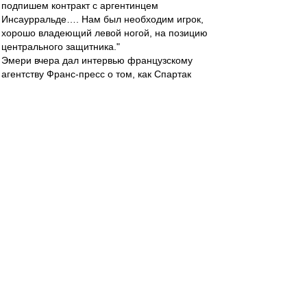
подпишем контракт с аргентинцем
Инсаурральде…. Нам был необходим игрок,
хорошо владеющий левой ногой, на позицию
центрального защитника."
Эмери вчера дал интервью французскому
агентству Франс-пресс о том, как Спартак
собирается дать "бой на двух фронтах" - в ЧР и
в ЛЧ (которое появилось на сайте ФИФА и
было изложено, например, в Чехии местным
Евроспортом, но совсем не замечено в
России).
Там Унаи сказал так: "После того, как Маркус
Рохо ушел в Спортинг, у нас появилась
потребность в новом защитнике. Инсаурральде
идеально вписывается в требования Спартака
к игроку, выступающему на этой позиции."
Видимо, все-таки и Карпин, и Эмери имеют в
виду позицию левого центр-бэка.
А вообще в утренней прессе с упоминаниями
Спартака небогато.
В Швеции "Дагенс Нюхетер" сообщает о
прохождении Чельстремом медосмотра, но