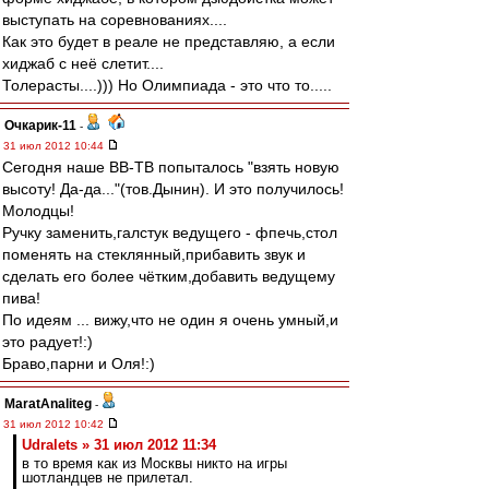
выступать на соревнованиях....
Как это будет в реале не представляю, а если
хиджаб с неё слетит....
Толерасты....))) Но Олимпиада - это что то.....
Очкарик-11
-
31 июл 2012 10:44
Сегодня наше ВВ-ТВ попыталось "взять новую
высоту! Да-да..."(тов.Дынин). И это получилось!
Молодцы!
Ручку заменить,галстук ведущего - фпечь,стол
поменять на стеклянный,прибавить звук и
сделать его более чётким,добавить ведущему
пива!
По идеям ... вижу,что не один я очень умный,и
это радует!:)
Браво,парни и Оля!:)
MaratAnaliteg
-
31 июл 2012 10:42
Udralets » 31 июл 2012 11:34
в то время как из Москвы никто на игры
шотландцев не прилетал.