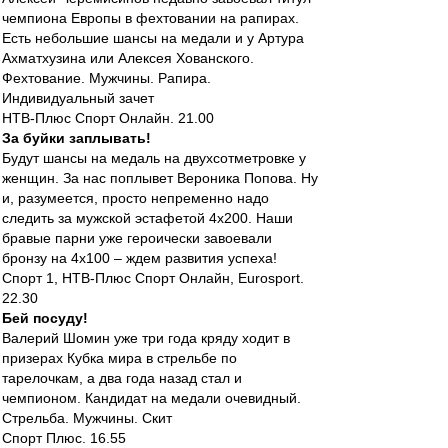
чемпиона Европы в фехтовании на рапирах.
Есть небольшие шансы на медали и у Артура
Ахматхузина или Алексея Хованского.
Фехтование. Мужчины. Рапира.
Индивидуальный зачет
НТВ-Плюс Спорт Онлайн. 21.00
За буйки заплывать!
Будут шансы на медаль на двухсотметровке у
женщин. За нас поплывет Вероника Попова. Ну
и, разумеется, просто непременно надо
следить за мужской эстафетой 4х200. Наши
бравые парни уже героически завоевали
бронзу на 4х100 – ждем развития успеха!
Спорт 1, НТВ-Плюс Спорт Онлайн, Eurosport.
22.30
Бей посуду!
Валерий Шомин уже три года кряду ходит в
призерах Кубка мира в стрельбе по
тарелочкам, а два года назад стал и
чемпионом. Кандидат на медали очевидный.
Стрельба. Мужчины. Скит
Спорт Плюс. 16.55