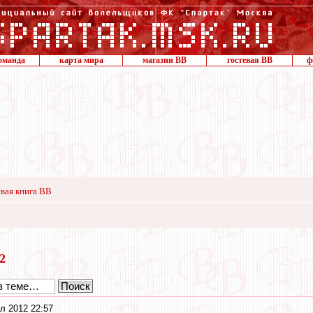
оманда
карта мира
магазин ВВ
гостевая ВВ
ф
вая книга ВВ
12
л 2012 22:57