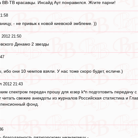
 ВВ-ТВ красавцы. Инсайд Аут понравился. Жгите парни!
1:58
ицу, - не привык к новой киевской эмблеме. ))
 2012 21:50
иевского Динамо 2 звезды
:47
ы, ибо они 10 чемпов взяли. У нас тоже скоро будет, есличе.)
л 2012 21:43
оким спектром передач прошу для юзер k*n подготовить передачу
т читать свежие анекдоты из журналов Российская статистика и Гл
и пенсионный фонд.
36
ть благодарность пятигорскому незнакомцу -