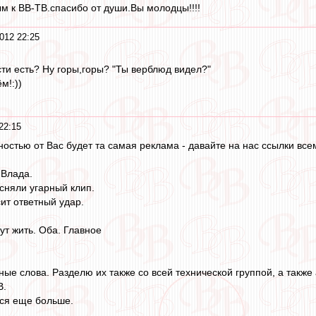
м к ВВ-ТВ.спасибо от души.Вы молодцы!!!!
012 22:25
сти есть? Ну горы,горы? "Ты верблюд видел?"
м!:))
22:15
остью от Вас будет та самая реклама - давайте на нас ссылки вс
 Влада.
сняли угарный клип.
ит ответный удар.
ут жить. Оба. Главное
ые слова. Разделю их также со всей технической группой, а также
В.
тся еще больше.