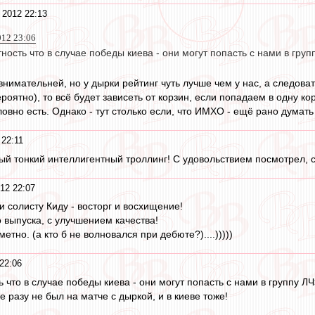
 2012 22:13
012 23:06
тность что в случае победы киева - они могут попасть с нами в груп
внимательней, но у дырки рейтинг чуть лучше чем у нас, а следова
роятно), то всё будет зависеть от корзин, если попадаем в одну ко
овно есть. Однако - тут столько если, что ИМХО - ещё рано думать 
 22:11
ый тонкий интеллигентный троллинг! С удовольствием посмотрел, с
12 22:07
 солисту Киду - восторг и восхищение!
выпуска, с улучшением качества!
етно. (а кто б не волновался при дебюте?)....)))))
22:06
ь что в случае победы киева - они могут попасть с нами в группу Л
е разу не был на матче с дыркой, и в киеве тоже!