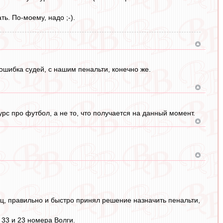
ь. По-моему, надо ;-).
ошибка судей, с нашим пенальти, конечно же.
рс про футбол, а не то, что получается на данный момент.
ец, правильно и быстро принял решение назначить пенальти,
 33 и 23 номера Волги.