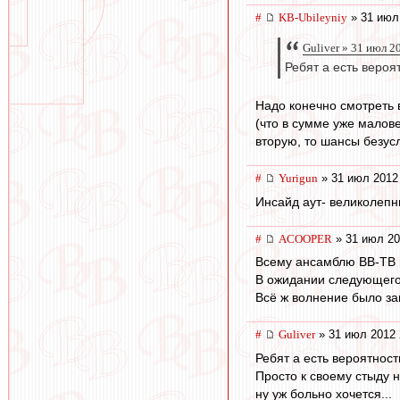
#
KB-Ubileyniy
» 31 июл
Guliver » 31 июл 2
Ребят а есть вероя
Надо конечно смотреть 
(что в сумме уже малове
вторую, то шансы безусл
#
Yurigun
» 31 июл 2012
Инсайд аут- великолепн
#
ACOOPER
» 31 июл 20
Всему ансамблю ВВ-ТВ и
В ожидании следующего 
Всё ж волнение было зам
#
Guliver
» 31 июл 2012 
Ребят а есть вероятност
Просто к своему стыду н
ну уж больно хочется...