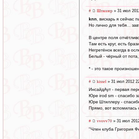
#
Штиллер
» 31 июл 201
knn
, вискарь я сейчас 
Но лично для тебя... за
В центре поля отчётливо
Там есть круг, есть браз
Негретёнок всегда в ос
Белый - чёрный от пота,
* - это такое произноше
#
kissel
» 31 июл 2012 2
ИнсайдАут - первая пер
Юре irod sm - спасибо з
Юре Штиллеру - спасибо
Прямо, вот вспомилась с
#
vvovv70
» 31 июл 2012
''Член клуба Григория Ф