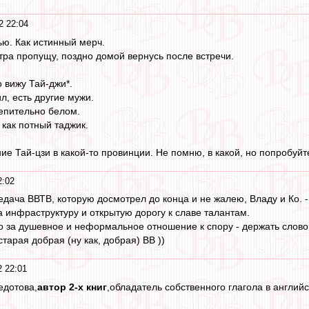
2 22:04
пью. Как истинный мерч.
втра пропущу, поздно домой вернусь после встречи.
 вижу Тай-джи*.
ил, есть другие мужи.
лепительно белом.
 как потный таджик.
ние Тай-цзи в какой-то провинции. Не помню, в какой, но попробуйте
2:02
едача ВВТВ, которую досмотрел до конца и не жалею, Владу и Ко. -
а инфраструктуру и открытую дорогу к славе талантам.
 за душевное и неформальное отношение к спору - держать слово н
тарая добрая (ну как, добрая) ВВ ))
 22:01
едотова,
автор 2-х книг
,обладатель собственного глагола в английск