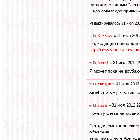
процитированным "левым
Надо советскую привычк
Редактировалось 31 июл 20
#
KuzZzya
» 31 июл 2012
Подходящее видео для с
http://news.sport-express.r
#
Astred
» 31 июл 2012 2
Я может пока не врубаю
#
Yurigun
» 31 июл 2012
xmeli
, потому, что так 
#
xmeli
» 31 июл 2012 2
Почему слева написано
Сегодня смотрела свист
объяснив
тем, что по ноге Ари уд