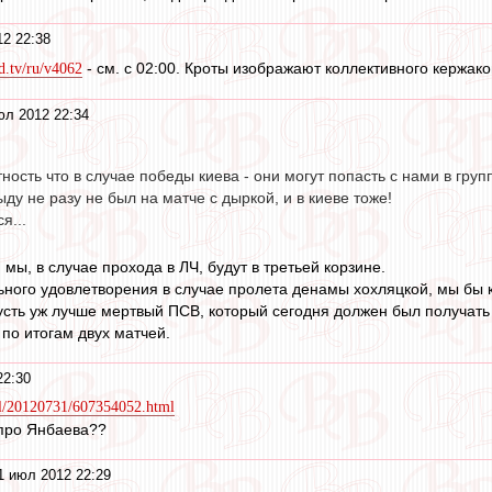
2 22:38
- см. с 02:00. Кроты изображают коллективного кержако
sd.tv/ru/v4062
юл 2012 22:34
тность что в случае победы киева - они могут попасть с нами в груп
ыду не разу не был на матче с дыркой, и в киеве тоже!
я...
 мы, в случае прохода в ЛЧ, будут в третьей корзине.
ого удовлетворения в случае пролета денамы хохляцкой, мы бы к
сть уж лучше мертвый ПСВ, который сегодня должен был получать
 по итогам двух матчей.
22:30
all/20120731/607354052.html
 про Янбаева??
1 июл 2012 22:29