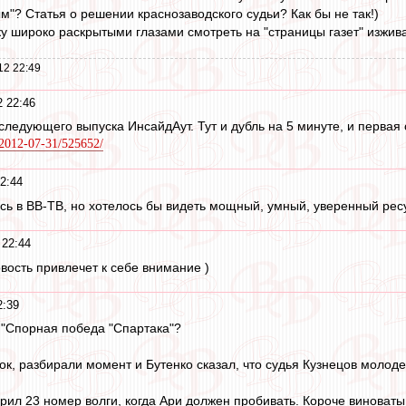
"? Статья о решении краснозаводского судьи? Как бы не так!)
у широко раскрытыми глазами смотреть на "страницы газет" изживат
12 22:49
 22:46
ледующего выпуска ИнсайдАут. Тут и дубль на 5 минуте, и первая 
u/2012-07-31/525652/
2:44
сь в ВВ-ТВ, но хотелось бы видеть мощный, умный, уверенный ресу
 22:44
новость привлечет к себе внимание )
2:39
 "Спорная победа "Спартака"?
ок, разбирали момент и Бутенко сказал, что судья Кузнецов молод
арил 23 номер волги, когда Ари должен пробивать. Короче виноваты