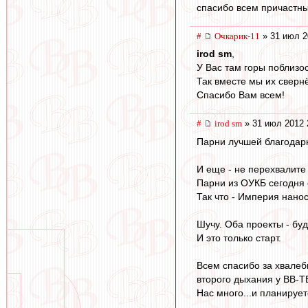
спасибо всем причастны
#
Очкарик-11
» 31 июл 2
irod sm
,
У Вас там горы поблизо
Так вместе мы их свернё
Спасибо Вам всем!
#
irod sm
» 31 июл 2012 
Парни лучшей благодарн
И еще - не перехвалите
Парни из ОУКБ сегодня 
Так что - Империя нанос
Шучу. Оба проекты - буд
И это только старт.
Всем спасибо за хвалебн
второго дыхания у ВВ-Т
Нас много...и планируе