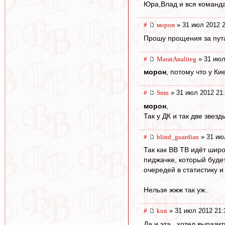
Юра,Влад и вся команда
#
морон
» 31 июл 2012 2
Прошу прощения за путан
#
MaratAnaliteg
» 31 июл
морон
, потому что у К
#
Smn
» 31 июл 2012 21
морон
,
Так у ДК и так две звезд
#
blind_guardian
» 31 ию
Так как ВВ ТВ идёт шир
пиджачке, который буде
очередей в статистику 
Нельзя жжж так уж..
#
knn
» 31 июл 2012 21:
Да и эта...хотел вырази