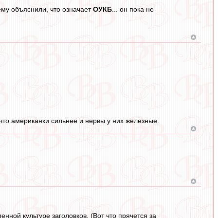
ему объяснили, что означает
ОУКБ
... он пока не
 что американки сильнее и нервы у них железные.
менной культуре заголовков. (Вот что прячется за