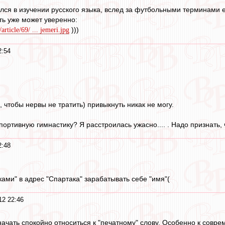
лся в изучении русского языка, вслед за футбольными терминами 
ть уже может уверенно:
)))
rticle/69/ ... jemeri.jpg
2:54
, чтобы нервы не тратить) привыкнуть никак не могу.
портивную гимнастику? Я расстроилась ужасно.... . Надо признать,
2:48
ами" в адрес "Спартака" зарабатывать себе "имя"(
12 22:46
е начать спокойно относиться к "печатному" слову. Особенно к совре