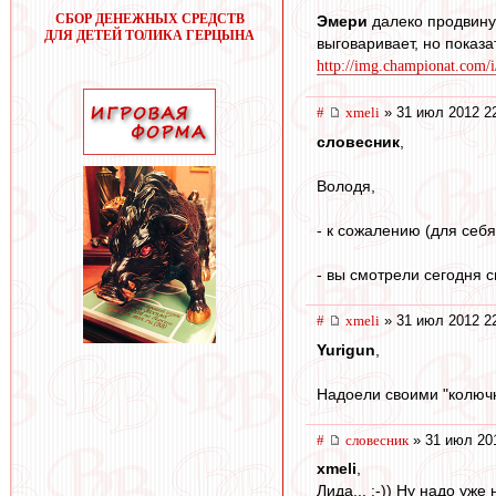
СБОР ДЕНЕЖНЫХ СРЕДСТВ
Эмери
далеко продвину
ДЛЯ ДЕТЕЙ ТОЛИКА ГЕРЦЫНА
выговаривает, но показа
http://img.championat.com/i/a
#
xmeli
» 31 июл 2012 2
словесник
,
Володя,
- к сожалению (для себя
- вы смотрели сегодня с
#
xmeli
» 31 июл 2012 2
Yurigun
,
Надоели своими "колючк
#
словесник
» 31 июл 20
xmeli
,
Лида... :-)) Ну надо уж