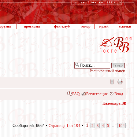
орумы
прогнозы
фан-клуб
юмор
музей
ссылки
Расширенный поиск
FAQ
Регистрация
Вход
Календарь ВВ
1
Сообщений: 9664 •
Страница
1
из
194
•
2
3
4
5
...
194