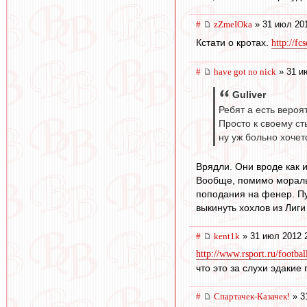
#
zZmeIOka
» 31 июл 201
Кстати о кротах.
http://fc
#
have got no nick
» 31 и
Guliver
Ребят а есть вероя
Просто к своему ст
ну уж больно хочетс
Врядли. Они вроде как и
Вообще, помимо моральн
поподания на фенер. Пу
выкинуть хохлов из Лиги
#
kent1k
» 31 июл 2012 
http://www.rsport.ru/footb
что это за слухи эдакие
#
Спартачек-Казачек!
» 3