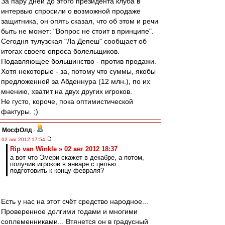
За пару дней до этого президента клуба в
интервью спросили о возможной продаже
защитника, он опять сказал, что об этом и речи
быть не может: "Вопрос не стоит в принципе".
Сегодня тулузская "Ла Депеш" сообщает об
итогах своего опроса болельщиков.
Подавляющее большинство - против продажи.
Хотя некоторые - за, потому что суммы, якобы
предложенной за Абденнура (12 млн.), по их
мнению, хватит на двух других игроков.
Не густо, короче, пока оптимистической
фактуры. ;)
МосфОлд
-
02 авг 2012 17:54
Rip van Winkle » 02 авг 2012 18:37
а вот что Эмери скажет в декабре, а потом,
получив игроков в январе с целью
подготовить к концу февраля?
Есть у нас на этот счёт средство народное...
Проверенное долгими годами и многими
соплеменниками... Втянется он в градусный