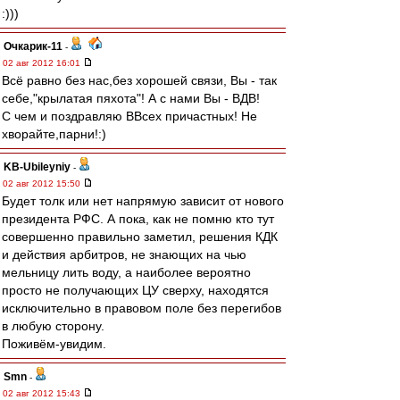
:)))
Очкарик-11
-
02 авг 2012 16:01
Всё равно без нас,без хорошей связи, Вы - так
себе,"крылатая пяхота"! А с нами Вы - ВДВ!
С чем и поздравляю ВВсех причастных! Не
хворайте,парни!:)
KB-Ubileyniy
-
02 авг 2012 15:50
Будет толк или нет напрямую зависит от нового
президента РФС. А пока, как не помню кто тут
совершенно правильно заметил, решения КДК
и действия арбитров, не знающих на чью
мельницу лить воду, а наиболее вероятно
просто не получающих ЦУ сверху, находятся
исключительно в правовом поле без перегибов
в любую сторону.
Поживём-увидим.
Smn
-
02 авг 2012 15:43