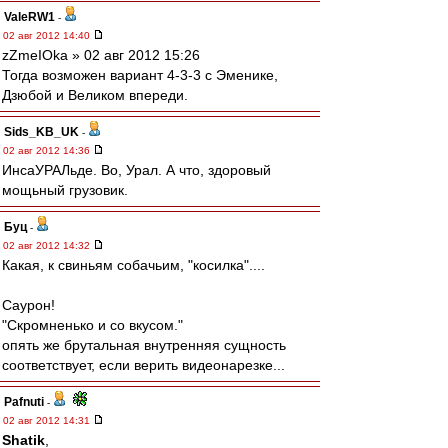
ValeRW1
-
02 авг 2012 14:40
zZmeIOka » 02 авг 2012 15:26
Тогда возможен вариант 4-3-3 с Эменике,
Дзюбой и Великом впереди.
Sids_KB_UK
-
02 авг 2012 14:36
ИнсаУРАЛьде. Во, Урал. А что, здоровый
мощьный грузовик.
Буц
-
02 авг 2012 14:32
Какая, к свиньям собачьим, "косилка"....
Саурон!
"Скромненько и со вкусом."
опять же брутальная внутренняя сущность
соответствует, если верить видеонарезке...
Pafnuti
-
02 авг 2012 14:31
Shatik
,