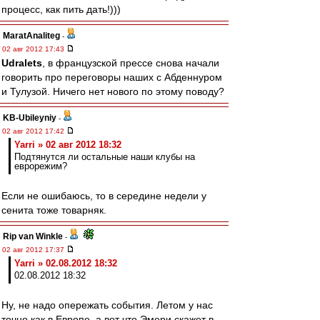
процесс, как пить дать!)))
MaratAnaliteg
-
02 авг 2012 17:43
Udralets
, в французской прессе снова начали
говорить про переговоры наших с Абденнуром
и Тулузой. Ничего нет нового по этому поводу?
KB-Ubileyniy
-
02 авг 2012 17:42
Yarri » 02 авг 2012 18:32
Подтянутся ли остальные наши клубы на
еврорежим?
Если не ошибаюсь, то в середине недели у
сенита тоже товарняк.
Rip van Winkle
-
02 авг 2012 17:37
Yarri » 02.08.2012 18:32
02.08.2012 18:32
Ну, не надо опережать события. Летом у нас
точно как в Европе, а вот что Эмери скажет в