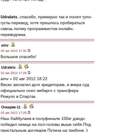
Udralets
, спасибо, примерно так и понял тупо-
гугль-перевод, хотя пришлось пробираться
сквозь логику программистов онлайн-
переводчика.
amv
-
02 авг 2012 17:30
Большое спасибо!
Udralets
-
02 авг 2012 17:29
amv » 02 авг 2012 18:22
Васко заплатил долг кредиторам, и вчера суд
официально снял эмбарго с трансфера
Ромуло в Спартак.
Очкарик-11
-
02 авг 2012 17:28
Наш Хайбулаев в полуфинале 100кг дзюдо
победил немца на пол-головы выше себя.Под
пристальным доглядом Путина на трибуне.:)