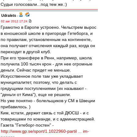
Судьи голосовали...под тем же.:)
Udralets
-
02 авг 2012 17:24
Грамотно в Европе устроено. Чельстрем вырос
в юношеской школе в пригороде Гетеборга, и
по правилам, установленным на континенте,
она получает отчисления каждый раз, когда он
переходит в другой клуб.
При его трансфере в Ренн, например, школа
получила 100 тысяч крон - для нее огромные
деньги. Сейчас придет не меньше.
Искусственное поле там уже укладывает
муниципалитет, поэтому, что делать с
грядущими поступлениями (их называют -
"деньги от Кима"), еще не решили.
Но уже понятно - болельщиков у СМ в Швеции
прибавилось. )
Ким, кстати, держит связь с той ДЮСШ - и с
товарищами по команде, и с администрацией.
Газета "Гетеборг-постен" -
http://www.gp.se/sport/1.1022960-partil ... im-