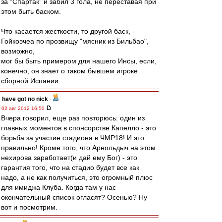
за "Спартак" и забил 3 гола, не переставая при
этом быть баском.
Что касается жесткости, то другой баск, -
Гойкоэчеа по прозвищу "мясник из Бильбао",
возможно,
мог бы быть примером для нашего Инсы, если,
конечно, он знает о таком бывшем игроке
сборной Испании.
have got no nick
-
02 авг 2012 16:50
Вчера говорил, еще раз повторюсь: один из
главных моментов в спонсорстве Капелло - это
борьба за участие стадиона в ЧМР18! И это
правильно! Кроме того, что Арнольдыч на этом
нехирова заработает(и дай ему Бог) - это
гарантия того, что на стадио будет все как
надо, а не как получиться, это огромный плюс
для имиджа Клуба. Когда там у нас
окончательный список огласят? Осенью? Ну
вот и посмотрим.