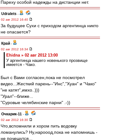
Пареху особой надежды на дистанции нет.
Udralets
-
02 авг 2012 16:40
За будущее Сухи с приходом аргентинца никто
не опасается?
Край
-
02 авг 2012 16:34
Ehidna » 02 авг 2012 13:00
У аргентинца нашего новенького прозвище
имеется - Чако.
Был с Вами согласен,пока не посмотрел
видео...Жесткий парень--"Инс","Хуан" и "Чако"
"не катят",имхо..)))
"Урал"--ближе...
"Суровые челябинские парни" .-))
Очкарик-11
-
02 авг 2012 16:30
Что,вспомнили и хором пить водовку
ломанулись? Ну,нарооод,пока не напомнишь -
не почешутся...