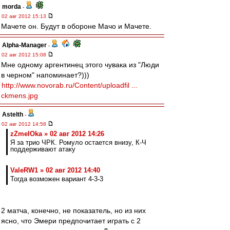
morda
-
02 авг 2012 15:13
Мачете он. Будут в обороне Мачо и Мачете.
Alpha-Manager
-
02 авг 2012 15:08
Мне одному аргентинец этого чувака из "Люди
в черном" напоминает?)))
http://www.novorab.ru/Content/uploadfil ...
ckmens.jpg
Astelth
-
02 авг 2012 14:58
zZmeIOka » 02 авг 2012 14:26
Я за трио ЧРК. Ромуло остается внизу, К-Ч
поддерживают атаку
ValeRW1 » 02 авг 2012 14:40
Тогда возможен вариант 4-3-3
2 матча, конечно, не показатель, но из них
ясно, что Эмери предпочитает играть с 2