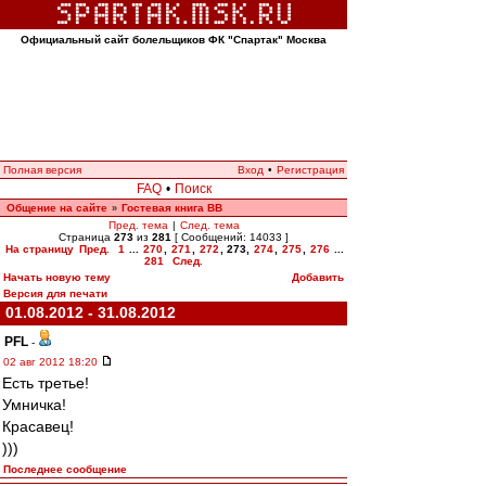
Официальный сайт болельщиков ФК "Спартак" Москва
Полная версия
Вход
•
Регистрация
FAQ
•
Поиск
Общение на сайте
Гостевая книга ВВ
»
Пред. тема
|
След. тема
Страница
273
из
281
[ Сообщений: 14033 ]
На страницу
Пред.
1
...
270
,
271
,
272
,
273
,
274
,
275
,
276
...
281
След.
Начать новую тему
Добавить
Версия для печати
01.08.2012 - 31.08.2012
PFL
-
02 авг 2012 18:20
Есть третье!
Умничка!
Красавец!
)))
Последнее сообщение