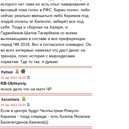
которого нет лавэ но есть опыт лавирования и
весомый пока голос в РФС. Барин понял, либо
сейчас реально вмешаться либо Керимов под
эгидой оплаты зп Капелло, заберёт все под
себя. Тогда и сборная на Хазаре, и
Гаджибеков-Шатов-Тагирбеков со всеми
вытекающими в составе и все преференции
перед ЧМ 2018. Вот и согласился очевидно. Он
во всех интервью намекал что даст денег на
тренера, плюс история с мерседесами
хорватам. Где то так, я думаю.
Pafnuti
-
02 авг 2012 15:22
KB-Ubileyniy
,
ясное дело что на матч ЧР
Aeroshock
-
02 авг 2012 15:21
Если в центре будут Челльстрем-Ромуло-
Кариока - тогда спереди - хоть Козлов-Яковлев-
Билялетдинов-Каюмов)))