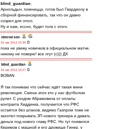
blind_guardian
,
Арнольдыч, помницца, готов был Гвардиолу в
сборной финансировать, так что он давно
созрел для этого.
Ну и нам, ессно, будет толк с этого.
nimrod son
-
02 авг 2012 15:30
пока не увижу новичков в официальном матче,
никому не поверю! все лгут (с))) ДХ
blind_guardian
-
02 авг 2012 15:27
BOBAN
Я так понимаю что сейчас идёт такая мини
революция. Смена эпох кто у нас футболом
рулит. С уходом Абрамовича от оплаты
контракта Хиддинка, получается что РФС
остаётся без штанов, видимо Газпром тоже не
захотел покрывать ЗП нового тренера и давать
деньги под нового главу РФС. Но тут появился
Керимов с машной и его дружище Гинер, у