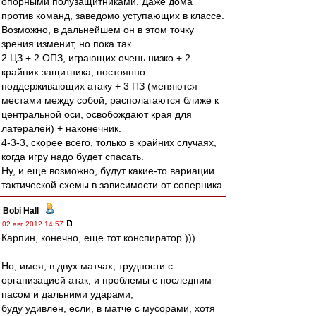
опорными полузащитниками. Даже дома
против команд, заведомо уступающих в классе.
Возможно, в дальнейшем он в этом точку
зрения изменит, но пока так.
2 ЦЗ + 2 ОПЗ, играющих очень низко + 2
крайних защитника, постоянно
поддерживающих атаку + 3 ПЗ (меняются
местами между собой, располагаются ближе к
центральной оси, освобождают края для
латералей) + наконечник.
4-3-3, скорее всего, только в крайних случаях,
когда игру надо будет спасать.
Ну, и еще возможно, будут какие-то вариации
тактической схемы в зависимости от соперника
Bobi Hall
-
02 авг 2012 14:57
Карпин, конечно, еще тот конспиратор )))
Но, имея, в двух матчах, трудности с
организацией атак, и проблемы с последним
пасом и дальними ударами,
буду удивлен, если, в матче с мусорами, хотя