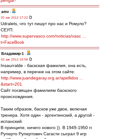
pengar-
amv
-
02 авг 2012 17:22
Udralets, что тут пишут про нас и Ромуло?
СЕУП.
http://www.supervasco.com/noticias/vasc ...
t=FaceBook
Владимир-1
-
02 авг 2012 16:58
Insaurralde - баскская фамилия, она есть,
например, в перечне на этом сайте:
http://www.juandegaray.org.ar/apellidos ...
&start=201
Сайт посвящен фамилиям баскского
происхождения.
Таким образом, басков уже двое, включая
тренера. Хотя один - аргентинский, а другой -
испанский.
В принципе, ничего нового )). В 1949-1950 гг.
Руперто Рупертович Сагасти сыграл 9 игр