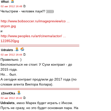
tiffozi
-
02 авг 2012 16:48
Чельстрем - человек паук!!! ))))))
http://www.bobsoccer.ru/imagepreview/co ...
strjom.jpg
и
http://www.peoples.ru/art/cinema/actor/ ...
1228520jpg
Udralets
-
02 авг 2012 16:44
Правильно. )
Беспокоиться не стоит. У Сухи контракт - до
2015 года.
Но… был.
А сегодня контракт продлили до 2017 года (по
словам агента Виктора Колара).
zZmeIOka
-
02 авг 2012 16:42
Udralets
, имхо Марек будет играть с Инсом.
Пусть не сразу, но это будет основная пара. На