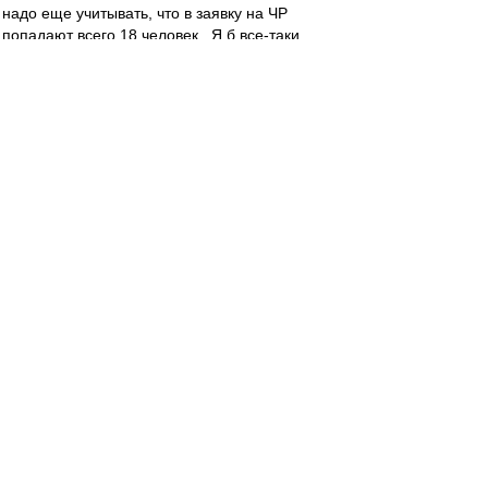
надо еще учитывать, что в заявку на ЧР
попадают всего 18 человек...Я б все-таки
заказал одному парню билет на Ибицу в
общем))
тайцзун
,
+1. Ким в опорную зону, в общем большой
привет Деми...
zZmeIOka
-
02 авг 2012 14:26
Я за трио ЧРК. Ромуло остается внизу, К-Ч
поддерживают атаку. Плюс пара латералей.
Итого с чужой половины поля никто никогда не
выйдет, как та же Волга.
Очкарик-11
-
02 авг 2012 14:24
blind_guardian » 02 авг 2012 15:08
место в основе Ромуло и Кариока будут
спорить.
Угу. Перед каждой игрой на пузырь вискаря(тут
стихами не обойдёшься).