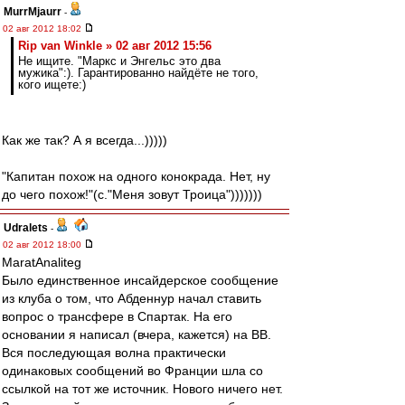
MurrMjaurr
-
02 авг 2012 18:02
Rip van Winkle » 02 авг 2012 15:56
Не ищите. "Маркс и Энгельс это два
мужика":). Гарантированно найдёте не того,
кого ищете:)
Как же так? А я всегда...)))))
"Капитан похож на одного конокрада. Нет, ну
до чего похож!"(с."Меня зовут Троица")))))))
Udralets
-
02 авг 2012 18:00
MaratAnaliteg
Было единственное инсайдерское сообщение
из клуба о том, что Абденнур начал ставить
вопрос о трансфере в Спартак. На его
основании я написал (вчера, кажется) на ВВ.
Вся последующая волна практически
одинаковых сообщений во Франции шла со
ссылкой на тот же источник. Нового ничего нет.