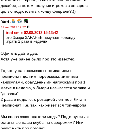
декабре, а потом, получив игроков в январе с
целью подготовить к концу февраля?:))
Yarri
-
02 авг 2012 17:32
irod sm » 02.08.2012 15:13:42
это Эмери ЗАРАНЕЕ приучает команду
играть 2 раза в неделю
Офигеть дайте два.
Хотя уже ранее было про это известно.
То, что у нас называют втягиванием в
чемпионат, долгим перерывом, зимними
каникулами, обалденными нагрузками при 1
матче в неделю, у Эмери называется халява и
"девачки".
2 раза в неделю, с ротацией лентяев. Лига и
чемпионат. Т.е. так, как живет вся топ-европа.
Мы снова законодатели моды? Подтянутся ли
остальные наши клубы на еврорежим? Или
будут ныть про погоду?