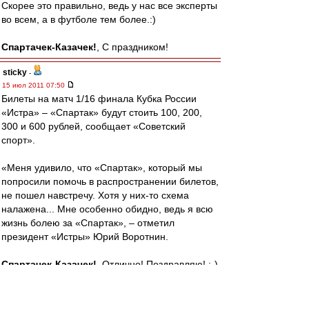
Скорее это правильно, ведь у нас все эксперты
во всем, а в футболе тем более.:)
Спартачек-Казачек!
, С праздником!
sticky
-
15 июл 2011 07:50
Билеты на матч 1/16 финала Кубка России
«Истра» – «Спартак» будут стоить 100, 200,
300 и 600 рублей, сообщает «Советский
спорт».
«Меня удивило, что «Спартак», который мы
попросили помочь в распространении билетов,
не пошел навстречу. Хотя у них-то схема
налажена... Мне особенно обидно, ведь я всю
жизнь болею за «Спартак», – отметил
президент «Истры» Юрий Воротнин.
Спартачек-Казачек!
, Отлично! Поздравляю! :-)
Hvz
-
15 июл 2011 07:50