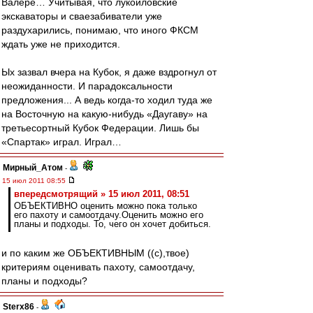
Валере… Учитывая, что лукойловские
экскаваторы и сваезабиватели уже
раздухарились, понимаю, что иного ФКСМ
ждать уже не приходится.
Ых зазвал вчера на Кубок, я даже вздрогнул от
неожиданности. И парадоксальности
предложения... А ведь когда-то ходил туда же
на Восточную на какую-нибудь «Даугаву» на
третьесортный Кубок Федерации. Лишь бы
«Спартак» играл. Играл…
Мирный_Атом
-
15 июл 2011 08:55
впередсмотрящий » 15 июл 2011, 08:51
ОБЪЕКТИВНО оценить можно пока только
его пахоту и самоотдачу.Оценить можно его
планы и подходы. То, чего он хочет добиться.
и по каким же ОБЪЕКТИВНЫМ ((с),твое)
критериям оценивать пахоту, самоотдачу,
планы и подходы?
Sterx86
-