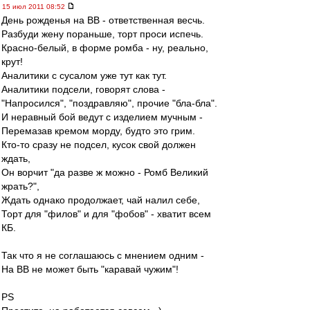
15 июл 2011 08:52
День рожденья на ВВ - ответственная весчь.
Разбуди жену пораньше, торт проси испечь.
Красно-белый, в форме ромба - ну, реально,
крут!
Аналитики с сусалом уже тут как тут.
Аналитики подсели, говорят слова -
"Напросился", "поздравляю", прочие "бла-бла".
И неравный бой ведут с изделием мучным -
Перемазав кремом морду, будто это грим.
Кто-то сразу не подсел, кусок свой должен
ждать,
Он ворчит "да разве ж можно - Ромб Великий
жрать?",
Ждать однако продолжает, чай налил себе,
Торт для "филов" и для "фобов" - хватит всем
КБ.
Так что я не соглашаюсь с мнением одним -
На ВВ не может быть "каравай чужим"!
PS