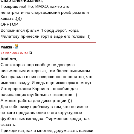
Спартачек-Казачек!
,
Поздравляю! Но, ИМХО, как-то это
непатриотично спартаковский ромб резать и
хавать :))))
OFFTOP
Вспомнился фильм "Город Зеро", когда
Филатову принесли торт в виде его головы :))
walkin
-
15 июл 2011 07:52
irod sm
,
С некоторых пор вообще не доверяю
письменным интервью, тем более выжимкам.
Как правило в них совершенно непонятно, что
имелось ввиду. И ведь еще исковеркать могут.
Интерпретация Карпина - пособие для
начинающих футбольных экспертов. :)
А может работа для диссертации.)))
Для себя вижу проблему в том, что не имею
четкого представления о его структурных
футбольных взглядах. Фирменное кредо, так
сказать.
Приходится, как и многим, додумывать намеки.