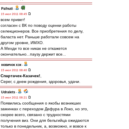
Pafnuti
-
15 июл 2011 08:45
всем привет!
согласен с ВК по поводу оценки работы
селекционеров. Все приобретения по делу,
баласта нет. Раньше работали совсем на
другом уровне, ИМХО.
А Мехди то все никак не откажется
окончательно...паузу держит все...
новичок хзк
-
15 июл 2011 08:40
Спартачек-Казачек!
,
Серег, с днем рождения, здоровья, удачи.
Udralets
-
15 июл 2011 08:21
Появились сообщения о якобы возникших
заминках с переходом Дефура в Локо, но это,
скорее всего, связано с трудностями
получения виз. Они для бельгийца ожидаются
только в понедельник, а, возможно, и вовсе к