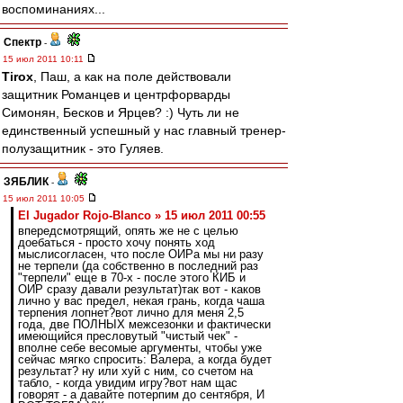
воспоминаниях...
Спектр
-
15 июл 2011 10:11
Tirox
, Паш, а как на поле действовали
защитник Романцев и центрфорварды
Симонян, Бесков и Ярцев? :) Чуть ли не
единственный успешный у нас главный тренер-
полузащитник - это Гуляев.
ЗЯБЛИК
-
15 июл 2011 10:05
El Jugador Rojo-Blanco » 15 июл 2011 00:55
впередсмотрящий, опять же не с целью
доебаться - просто хочу понять ход
мыслисогласен, что после ОИРа мы ни разу
не терпели (да собственно в последний раз
"терпели" еще в 70-х - после этого КИБ и
ОИР сразу давали результат)так вот - каков
лично у вас предел, некая грань, когда чаша
терпения лопнет?вот лично для меня 2,5
года, две ПОЛНЫХ межсезонки и фактически
имеющийся пресловутый "чистый чек" -
вполне себе весомые аргументы, чтобы уже
сейчас мягко спросить: Валера, а когда будет
результат? ну или хуй с ним, со счетом на
табло, - когда увидим игру?вот нам щас
говорят - а давайте потерпим до сентября, И