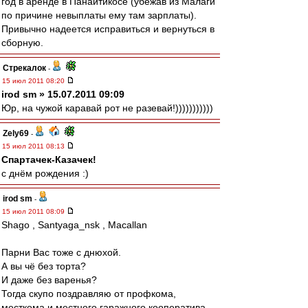
год в аренде в Панаитикосе (убежав из Малаги
по причине невыплаты ему там зарплаты).
Привычно надеется исправиться и вернуться в
сборную.
Стрекалок
-
15 июл 2011 08:20
irod sm » 15.07.2011 09:09
Юр, на чужой каравай рот не разевай!)))))))))))
Zely69
-
15 июл 2011 08:13
Спартачек-Казачек!
с днём рождения :)
irod sm
-
15 июл 2011 08:09
Shago , Santyaga_nsk , Macallan
Парни Вас тоже с днюхой.
А вы чё без торта?
И даже без варенья?
Тогда скупо поздравляю от профкома,
месткома и местного гаражного кооператива.