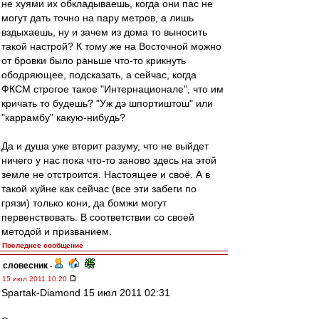
не хуями их обкладываешь, когда они пас не
могут дать точно на пару метров, а лишь
вздыхаешь, ну и зачем из дома то выносить
такой настрой? К тому же на Восточной можно
от бровки было раньше что-то крикнуть
ободряющее, подсказать, а сейчас, когда
ФКСМ строгое такое "Интернационале", что им
кричать то будешь? "Уж дэ шпортиштош" или
"каррамбу" какую-нибудь?
Да и душа уже вторит разуму, что не выйдет
ничего у нас пока что-то заново здесь на этой
земле не отстроится. Настоящее и своё. А в
такой хуйне как сейчас (все эти забеги по
грязи) только кони, да бомжи могут
первенствовать. В соответствии со своей
методой и призванием.
Последнее сообщение
словесник
-
15 июл 2011 10:20
Spartak-Diamond 15 июл 2011 02:31