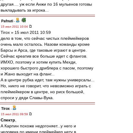
другая.... уж если Анжи по 16 мульенов готовы
выкладывать за игрока...
Pafnuti
-
15 июл 2011 10:04
Tirox » 15 июл 2011 10:59
дело в том, что сейчас чистых плеймейкеров
очень мало осталось. Назови команды кроме
Барсы и Арса, где таковые играют в центре.
Сейчас креатив все больше идет с флангов.
ИМХО, поэтому и хотим купить Мехди,
хорошего быстрого дриблера с пасом, поэтому
и Жано выходит на фланг...
А в центре рубка идет, там нужны универсалы...
Но, никто не говорит, что невозможно играть с
плеймейкером в центре, но риск большой,
спроси у дяди Славы-Вука.
Tirox
-
15 июл 2011 09:59
Спектр
,
А Карпин похоже недогоняет...у него и
человека по имени плеймейкер нету в