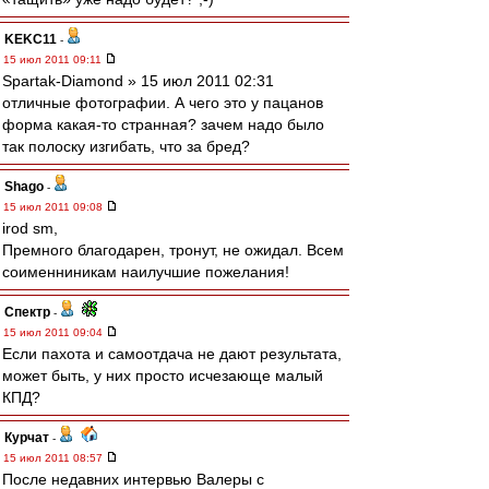
KEKC11
-
15 июл 2011 09:11
Spartak-Diamond » 15 июл 2011 02:31
отличные фотографии. А чего это у пацанов
форма какая-то странная? зачем надо было
так полоску изгибать, что за бред?
Shago
-
15 июл 2011 09:08
irod sm,
Премного благодарен, тронут, не ожидал. Всем
соименниникам наилучшие пожелания!
Спектр
-
15 июл 2011 09:04
Если пахота и самоотдача не дают результата,
может быть, у них просто исчезающе малый
КПД?
Курчат
-
15 июл 2011 08:57
После недавних интервью Валеры с