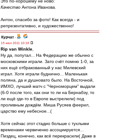
Это по-хорошему не ново:
Качество
Антона Иванова.
Антон, спасибо за фото! Как всегда - и
репрезентативно, и художественно!
Курчат
-
15 июл 2011 10:16
Rip van Winkle
,
Ну да, попутал... На Федерацию же обычно с
московскими играли. Зато счёт помню 1-0, за
них ещё отбракованный у нас Милевский
играл. Хотя играли буднично... Маленькая
поляна, да и душновато было. На Восточной,
ИМХО, лучший матч с "Черноморцем" выдали
(6-0 после того, как они то ли на Бернабэу, то
ли ещё где-то в Европе выстрелили) под
проливным дождём. Миша Русяев феерил,
царство ему небесное...(
Хотя сейчас этот стадио больше с тухлыми
временами червиченко ассоциируется...
Пиздец, конечно, как всё перекрасили( Даже в