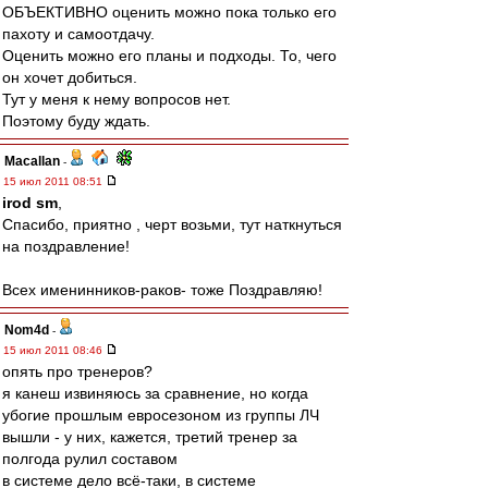
ОБЪЕКТИВНО оценить можно пока только его
пахоту и самоотдачу.
Оценить можно его планы и подходы. То, чего
он хочет добиться.
Тут у меня к нему вопросов нет.
Поэтому буду ждать.
Macallan
-
15 июл 2011 08:51
irod sm
,
Спасибо, приятно , черт возьми, тут наткнуться
на поздравление!
Всех именинников-раков- тоже Поздравляю!
Nom4d
-
15 июл 2011 08:46
опять про тренеров?
я канеш извиняюсь за сравнение, но когда
убогие прошлым евросезоном из группы ЛЧ
вышли - у них, кажется, третий тренер за
полгода рулил составом
в системе дело всё-таки, в системе