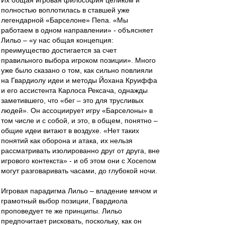
Их общая игровая философия целиком и
полностью воплотилась в ставшей уже
легендарной «Барселоне» Пепа. «Мы
работаем в одном направлении» - объясняет
Лильо – «у нас общая концепция:
преимущество достигается за счет
правильного выбора игроком позиции». Много
уже было сказано о том, как сильно повлияли
на Гвардиолу идеи и методы Йохана Круиффа
и его ассистента Карлоса Рексача, однажды
заметившего, что «бег – это для трусливых
людей». Он ассоциирует игру «Барселоны» в
том числе и с собой, и это, в общем, понятно –
общие идеи витают в воздухе. «Нет таких
понятий как оборона и атака, их нельзя
рассматривать изолированно друг от друга, вне
игрового контекста» - и об этом они с Хосепом
могут разговаривать часами, до глубокой ночи.
Игровая парадигма Лильо – владение мячом и
грамотный выбор позиции, Гвардиола
проповедует те же принципы. Лильо
предпочитает рисковать, поскольку, как он