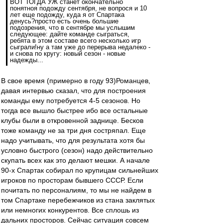
ВОТ ТОГДА УЖ станет окончательно
понятноя подожду сентября, не вопрося и 10
лет еще подожду, куда я от Спартака
денусь?просто есть очень большие
подозрения, что в сентябре мы услышим
следующее: дайте команде сыграться,
ребята в этом составе всего несколько игр
сыграли!ну а там уже до перерыва недалеко -
и снова по кругу: новый сезон - новые
надежды...
В свое время (примерно в году 93)Романцев,
давая интервью сказал, что для построения
команды ему потребуется 4-5 сезонов. Но
тогда все вышло быстрее ибо все остальные
клубы были в откровенной заднице. Бесков
тоже команду не за три дня состряпал. Еще
надо учитывать, что для результата хотя бы
условно быстрого (сезон) надо действительно
скупать всех как это делают мешки. А начале
90-х Спартак собирал по крупицам сильнейших
игроков по просторам бывшего СССР. Если
почитать по персоналиям, то мы не найдем в
том Спартаке перебежчиков из стана заклятых
или немногих конкурентов. Все сплошь из
дальних просторов. Сейчас ситуация совсем