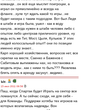
команде...он всё еще мыслит поигроцки, а
играл он прямолинейно и всегда на
фланге...хуле тут ждать какой то игры...не
будет нихера с таким подходом. Вот был Ледя
в штабе и игра была, ушел - как в воду
канула...всегда нужен в штабе человек либо с
опытом либо центрхав приличного уровня, ну
ведь есть же Тит, Мост, Цыля, Кульков. У этих
людей колоссальный опыт!! они по позиции
именно игру знают...
Карп хороший хозяйственник, вопросов нет, все
скрепки на месте, Саенко и Баженов с
Сабитовым выпижжены нах, но постановка и
модель игры...как с ними то быть??? Яковлева
блять опять в аренду засунут...видимо..
Ых
-
15 июл 2011 09:58
Паш, когда Спартак будет Играть на сектор все
ломанутся. А ты сейчас сходи, не для себя -
для Команды. Поддержи хотябы тех игроков на
которых возлагаешь надежды. Вон