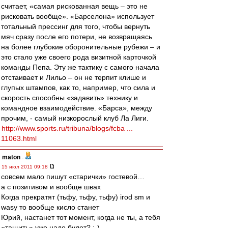
считает, «самая рискованная вещь – это не
рисковать вообще». «Барселона» использует
тотальный прессинг для того, чтобы вернуть
мяч сразу после его потери, не возвращаясь
на более глубокие оборонительные рубежи – и
это стало уже своего рода визитной карточкой
команды Пепа. Эту же тактику с самого начала
отстаивает и Лильо – он не терпит клише и
глупых штампов, как то, например, что сила и
скорость способны «задавить» технику и
командное взаимодействие. «Барса», между
прочим, - самый низкорослый клуб Ла Лиги.
http://www.sports.ru/tribuna/blogs/fcba ...
11063.html
maton
-
15 июл 2011 09:18
совсем мало пишут «старички» гостевой…
а с позитивом и вообще швах
Когда прекратят (тьфу, тьфу, тьфу) irod sm и
wasy то вообще кисло станет
Юрий, настанет тот момент, когда не ты, а тебя
«тащить» уже надо будет? ;-)