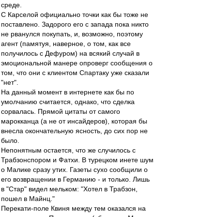
среде.
С Карселой официально точки как бы тоже не
поставлено. Задорого его с запада пока никто
не рванулся покупать, и, возможно, поэтому
агент (памятуя, наверное, о том, как все
получилось с Дефуром) на всякий случай в
эмоциональной манере опроверг сообщения о
том, что они с клиентом Спартаку уже сказали
"нет".
На данный момент в интернете как бы по
умолчанию считается, однако, что сделка
сорвалась. Прямой цитаты от самого
марокканца (а не от инсайдеров), которая бы
внесла окончательную ясность, до сих пор не
было.
Непонятным остается, что же случилось с
Трабзонспором и Фатхи. В турецком инете шум
о Малике сразу утих. Газеты сухо сообщили о
его возвращении в Германию - и только. Лишь
в "Стар" видел мельком: "Хотел в Трабзон,
пошел в Майнц."
Перекати-поле Квиня между тем оказался на