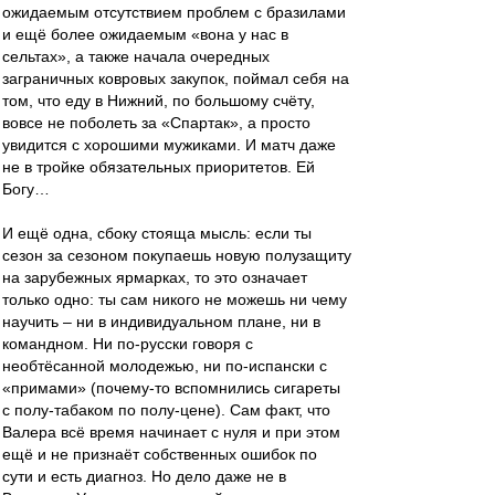
ожидаемым отсутствием проблем с бразилами
и ещё более ожидаемым «вона у нас в
сельтах», а также начала очередных
заграничных ковровых закупок, поймал себя на
том, что еду в Нижний, по большому счёту,
вовсе не поболеть за «Спартак», а просто
увидится с хорошими мужиками. И матч даже
не в тройке обязательных приоритетов. Ей
Богу…
И ещё одна, сбоку стояща мысль: если ты
сезон за сезоном покупаешь новую полузащиту
на зарубежных ярмарках, то это означает
только одно: ты сам никого не можешь ни чему
научить – ни в индивидуальном плане, ни в
командном. Ни по-русски говоря с
необтёсанной молодежью, ни по-испански с
«примами» (почему-то вспомнились сигареты
с полу-табаком по полу-цене). Сам факт, что
Валера всё время начинает с нуля и при этом
ещё и не признаёт собственных ошибок по
сути и есть диагноз. Но дело даже не в