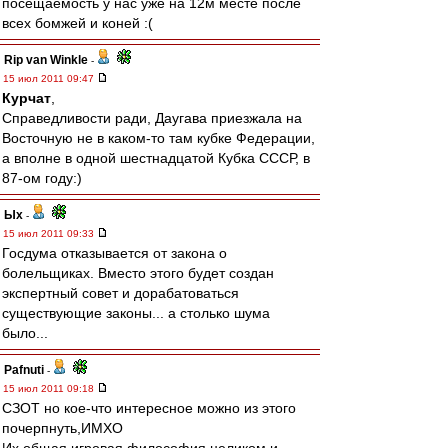
посещаемость у нас уже на 12м месте после
всех бомжей и коней :(
Rip van Winkle
-
15 июл 2011 09:47
Курчат
,
Справедливости ради, Даугава приезжала на
Восточную не в каком-то там кубке Федерации,
а вполне в одной шестнадцатой Кубка СССР, в
87-ом году:)
Ых
-
15 июл 2011 09:33
Госдума отказывается от закона о
болельщиках. Вместо этого будет создан
экспертный совет и дорабатоваться
существующие законы... а столько шума
было...
Pafnuti
-
15 июл 2011 09:18
СЗОТ но кое-что интересное можно из этого
почерпнуть,ИМХО