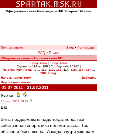
Официальный сайт болельщиков ФК "Спартак" Москва
Полная версия
Вход
•
Регистрация
FAQ
•
Поиск
Общение на сайте
Гостевая книга ВВ
»
Пред. тема
|
След. тема
Страница
114
из
208
[ Сообщений: 10362 ]
На страницу
Пред.
1
...
111
,
112
,
113
,
114
,
115
,
116
,
117
...
208
След.
Начать новую тему
Добавить
Версия для печати
01.07.2011 - 31.07.2011
Курчат
-
15 июл 2011 10:27
Ых
,
Вить, поддерживать надо тогда, когда твоя
собственная энергетика положительна. Так
обычно и было всегда. А когда внутри уже даже