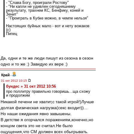
- "Слава Богу, проиграли Ростову"
- "Ни капли не удивлен сегодняшнему
результату, трахнем КС, Бенфику, коней и
Зенит"
- "Проиграть в Кубке можно, в чемпе нельзя"
Настоящих буйных мало - вот и нету вожаков
(с)
Пипец
Да, одни и те же люди пишут из сезона в сезон
одно и то же :) Завидую их вере :)
Край
-
31 окт 2012 10:15
бундес » 31 окт 2012 10:56
про поллитру правильно говоришь...ща схожу
и продолжим
Никакой печени не хватит,с такой игрой!)Лучше
долгая физическая нагрузка(секс входит))...
Но наши ожидания явно завышены.
В детстве я огорчался поражениям,конечно,но
концом света это не считал.Не было
ощущения,что СМ должен всех обыгрывать.