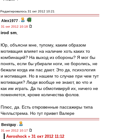
Редактировалось 31 окт 2012 10:21
Alex1977
-
31 окт 2012 10:18
irod sm
,
Юр, объясни мне, тупому, каким образом
мотивация влияет на наличие хоть каких то
комбинаций? На выход из обороны? Я мог бы
понять, если бы убирали ноги, не боролись, не
бежали когда им пас дают. Это да, психология
и мотивация. Но в нашем то случае при чем тут
мотивация? Люди вообще не знают, во что и
как им играть. Да ты обмотивируй их, ничего не
поменяется, кроме количества фолов.
Плюс, да. Есть откровенные пассажиры типа
Челльстрема. Но тут привет Валере
Bestguy
-
31 окт 2012 10:17
Aeroshock » 31 окт 2012 11:12