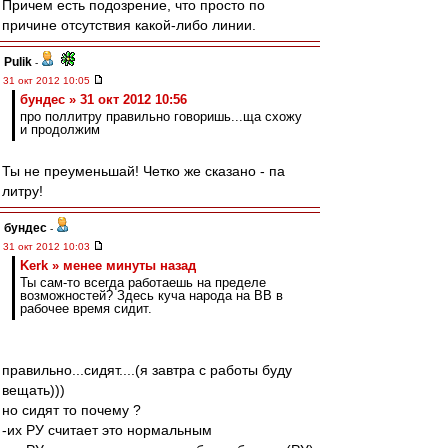
Причем есть подозрение, что просто по
причине отсутствия какой-либо линии.
Pulik
-
31 окт 2012 10:05
бундес » 31 окт 2012 10:56
про поллитру правильно говоришь...ща схожу
и продолжим
Ты не преуменьшай! Четко же сказано - па
литру!
бундес
-
31 окт 2012 10:03
Kerk » менее минуты назад
Ты сам-то всегда работаешь на пределе
возможностей? Здесь куча народа на ВВ в
рабочее время сидит.
правильно...сидят....(я завтра с работы буду
вещать)))
но сидят то почему ?
-их РУ считает это нормальным