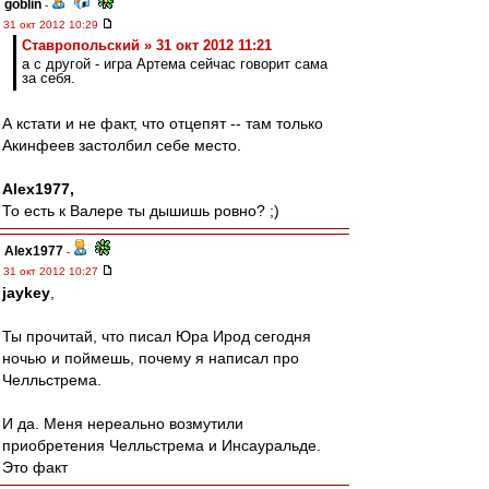
goblin
-
31 окт 2012 10:29
Ставропольский » 31 окт 2012 11:21
а с другой - игра Артема сейчас говорит сама
за себя.
А кстати и не факт, что отцепят -- там только
Акинфеев застолбил себе место.
Alex1977,
То есть к Валере ты дышишь ровно? ;)
Alex1977
-
31 окт 2012 10:27
jaykey
,
Ты прочитай, что писал Юра Ирод сегодня
ночью и поймешь, почему я написал про
Челльстрема.
И да. Меня нереально возмутили
приобретения Челльстрема и Инсауральде.
Это факт