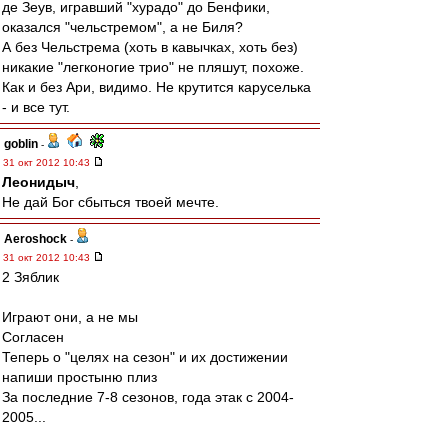
де Зеув, игравший "хурадо" до Бенфики,
оказался "чельстремом", а не Биля?
А без Чельстрема (хоть в кавычках, хоть без)
никакие "легконогие трио" не пляшут, похоже.
Как и без Ари, видимо. Не крутится каруселька
- и все тут.
goblin
-
31 окт 2012 10:43
Леонидыч
,
Не дай Бог сбыться твоей мечте.
Aeroshock
-
31 окт 2012 10:43
2 Зяблик
Играют они, а не мы
Согласен
Теперь о "целях на сезон" и их достижении
напиши простыню плиз
За последние 7-8 сезонов, года этак с 2004-
2005...