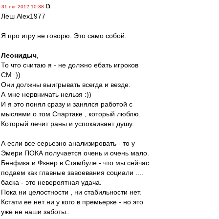
31 окт 2012 10:38
Леш Alex1977
Я про игру не говорю. Это само собой.
Леонидыч
,
То что считаю я - не должно ебать игроков
СМ.:))
Они должны выигрывать всегда и везде.
А мне нервничать нельзя :))
И я это понял сразу и занялся работой с
мыслями о том Спартаке , который люблю.
Который лечит раны и успокаивает душу.
А если все серьезно анализировать - то у
Эмери ПОКА получается очень и очень мало.
Бенфика и Фкнер в Стамбуле - что мы сейчас
подаем как главные завоевания социали ....
баска - это невероятная удача.
Пока ни целостности , ни стабильности нет.
Кстати ее нет ни у кого в премьерке - но это
уже не наши заботы..