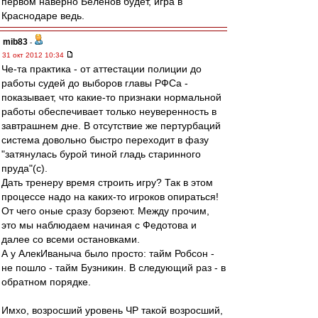
первом наверно Беленов будет, игра в
Краснодаре ведь.
mib83
-
31 окт 2012 10:34
Че-та практика - от аттестации полиции до
работы судей до выборов главы РФСа -
показывает, что какие-то признаки нормальной
работы обеспечивает только неуверенность в
завтрашнем дне. В отсутствие же пертурбаций
система довольно быстро переходит в фазу
"затянулась бурой тиной гладь старинного
пруда"(с).
Дать тренеру время строить игру? Так в этом
процессе надо на каких-то игроков опираться!
От чего оные сразу борзеют. Между прочим,
это мы наблюдаем начиная с Федотова и
далее со всеми остановками.
А у АлекИваныча было просто: тайм Робсон -
не пошло - тайм Бузникин. В следующий раз - в
обратном порядке.
Имхо, возросший уровень ЧР такой возросший,