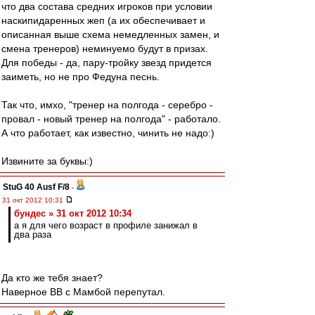
что два состава средних игроков при условии
наскипидаренных жеп (а их обеспечивает и
описанная выше схема немедленных замен, и
смена тренеров) неминуемо будут в призах.
Для победы - да, пару-тройку звезд придется
заиметь, но не про Федуна песнь.
Так что, имхо, "тренер на полгода - серебро -
провал - новый тренер на полгода" - работало.
А что работает, как известно, чинить не надо:)
Извините за буквы:)
StuG 40 Ausf F/8
-
31 окт 2012 10:31
бундес » 31 окт 2012 10:34
а я для чего возраст в профиле занижал в
два раза
Да кто же тебя знает?
Наверное ВВ с Мамбой перепутал.