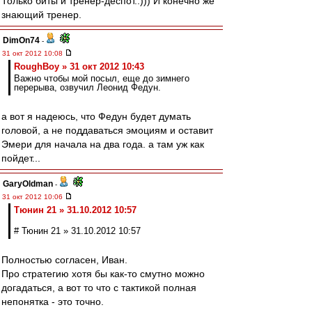
Только биты и тренер-деспот.:))) И конечно же
знающий тренер.
DimOn74
-
31 окт 2012 10:08
RoughBoy » 31 окт 2012 10:43
Важно чтобы мой посыл, еще до зимнего
перерыва, озвучил Леонид Федун.
а вот я надеюсь, что Федун будет думать
головой, а не поддаваться эмоциям и оставит
Эмери для начала на два года. а там уж как
пойдет...
GaryOldman
-
31 окт 2012 10:06
Тюнин 21 » 31.10.2012 10:57
# Тюнин 21 » 31.10.2012 10:57
Полностью согласен, Иван.
Про стратегию хотя бы как-то смутно можно
догадаться, а вот то что с тактикой полная
непонятка - это точно.