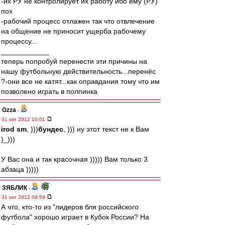
-их РУ не контролирует их работу ибо ему (РУ)
пох
-рабочий процесс отлажен так что отвлечение
на общение не приносит ущерба рабочему
процессу...
____________
теперь попробуй перенести эти причины на
нашу футбольную действительность...перенёс
?-они все не катят...как оправдания тому что им
позволено играть в полпинка
Gzza
-
31 окт 2012 10:01
irod sm
, )))
бундес
, ))) ну этот текст не к Вам
)_)))
У Вас она и так красочная ))))) Вам только 3
абзаца )))))
ЗЯБЛИК
-
31 окт 2012 09:59
А что, кто-то из "лидеров бля российского
футбола" хорошо играет в Кубок России? На