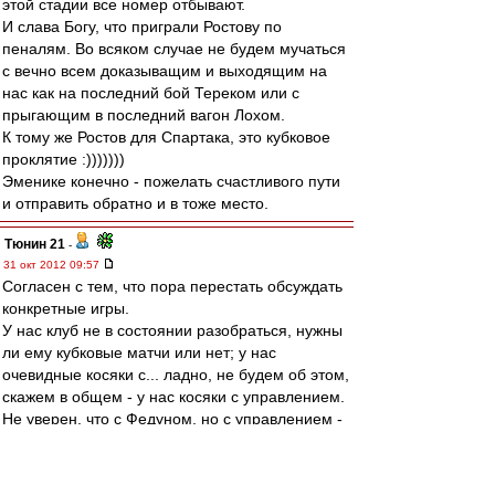
этой стадии все номер отбывают.
И слава Богу, что приграли Ростову по
пеналям. Во всяком случае не будем мучаться
с вечно всем доказыващим и выходящим на
нас как на последний бой Тереком или с
прыгающим в последний вагон Лохом.
К тому же Ростов для Спартака, это кубковое
проклятие :)))))))
Эменике конечно - пожелать счастливого пути
и отправить обратно и в тоже место.
Тюнин 21
-
31 окт 2012 09:57
Согласен с тем, что пора перестать обсуждать
конкретные игры.
У нас клуб не в состоянии разобраться, нужны
ли ему кубковые матчи или нет; у нас
очевидные косяки с... ладно, не будем об этом,
скажем в общем - у нас косяки с управлением.
Не уверен, что с Федуном, но с управлением -
точно.
irod sm
-