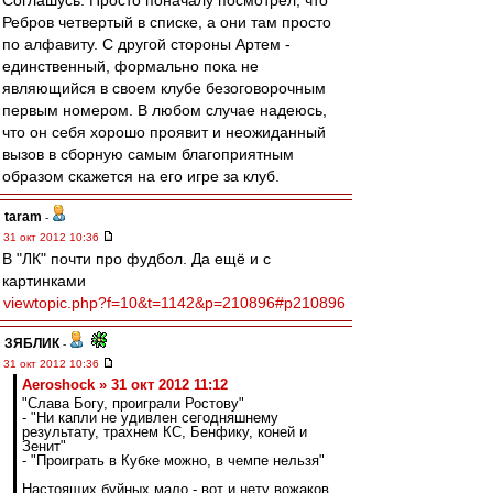
Соглашусь. Просто поначалу посмотрел, что
Ребров четвертый в списке, а они там просто
по алфавиту. С другой стороны Артем -
единственный, формально пока не
являющийся в своем клубе безоговорочным
первым номером. В любом случае надеюсь,
что он себя хорошо проявит и неожиданный
вызов в сборную самым благоприятным
образом скажется на его игре за клуб.
taram
-
31 окт 2012 10:36
В "ЛК" почти про фудбол. Да ещё и с
картинками
viewtopic.php?f=10&t=1142&p=210896#p210896
ЗЯБЛИК
-
31 окт 2012 10:36
Aeroshock » 31 окт 2012 11:12
"Слава Богу, проиграли Ростову"
- "Ни капли не удивлен сегодняшнему
результату, трахнем КС, Бенфику, коней и
Зенит"
- "Проиграть в Кубке можно, в чемпе нельзя"
Настоящих буйных мало - вот и нету вожаков