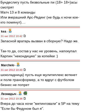
Бундеслигу пусть безвольные пи (18+ 18+)асы
смотрят
Матч 13 и 8 команды
Или вчерашний Арс-Рединг (не будь к ночи кое-
кто помянут)....
kea
-
31 окт 2012 10:42
Запасной вратарь вызван в сборную? Надо же.
Так-то да, состав у нас не уровень, напокупал
Карпин "некондицию" за копейки :)
Marchelo
-
31 окт 2012 10:40
шоколадница) пусть еще мулитиплекс воткнет
и поле-трансформер, а то вдруг с футболом
бизнес не попрет
Леонидыч
-
31 окт 2012 10:38
Вчера до часа ночи "митинговали" в SP на тему
"Если бы Федуном был я".