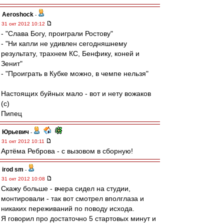
Aeroshock
-
31 окт 2012 10:12
- "Слава Богу, проиграли Ростову"
- "Ни капли не удивлен сегодняшнему
результату, трахнем КС, Бенфику, коней и
Зенит"
- "Проиграть в Кубке можно, в чемпе нельзя"
Настоящих буйных мало - вот и нету вожаков
(с)
Пипец
Юрьевич
-
31 окт 2012 10:11
Артёма Реброва - с вызовом в сборную!
irod sm
-
31 окт 2012 10:08
Скажу больше - вчера сидел на студии,
монтировали - так вот смотрел вполглаза и
никаких переживаний по поводу исхода.
Я говорил про достаточно 5 стартовых минут и