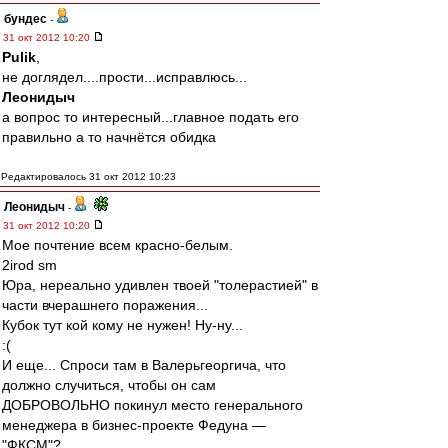
бундес
-
31 окт 2012 10:20
Pulik
,
не доглядел....прости...исправлюсь...
Леонидыч
а вопрос то интересный...главное подать его
правильно а то начнётся обидка
Редактировалось 31 окт 2012 10:23
Леонидыч
-
31 окт 2012 10:20
Мое почтение всем красно-белым.
2irod sm
Юра, нереально удивлен твоей "толерастией" в
части вчерашнего поражения...
Кубок тут кой кому не нужен! Ну-ну...
:(
И еще... Спроси там в Валерьгеоргича, что
должно случиться, чтобы он сам
ДОБРОВОЛЬНО покинул место генерального
менеджера в бизнес-проекте Федуна —
"ФКСМ"?