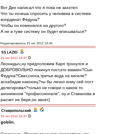
Вот Ден написал что я пока не захотел.
Что ты хочешь спросить у человека в системе
координат Федуна?
Чтобы он поменялся на другого?
А не в туже систему он будет вписываться?
Редактировалось 31 окт 2012 10:40
SS LAZIO
-
31 окт 2012 10:37
Леонидыч,ну предположим Карп тронулся и
ДОБРОВОЛЬНО покинул пост,кто взамен?Сын
Федуна?Сват,сноха,третья вода на киселе?
асхабадзе наконец?ты бы лично кому сей пост
делегировал?только не говори о каком то
анонимном "профессионале", ну и Стаканова в
расчет не бери,он занят)
Ставропольский
-
31 окт 2012 10:37
goblin
,