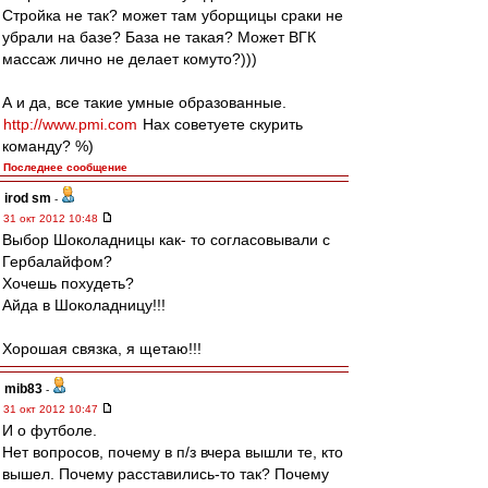
Стройка не так? может там уборщицы сраки не
убрали на базе? База не такая? Может ВГК
массаж лично не делает комуто?)))
А и да, все такие умные образованные.
http://www.pmi.com
Нах советуете скурить
команду? %)
Последнее сообщение
irod sm
-
31 окт 2012 10:48
Выбор Шоколадницы как- то согласовывали с
Гербалайфом?
Хочешь похудеть?
Айда в Шоколадницу!!!
Хорошая связка, я щетаю!!!
mib83
-
31 окт 2012 10:47
И о футболе.
Нет вопросов, почему в п/з вчера вышли те, кто
вышел. Почему расставились-то так? Почему