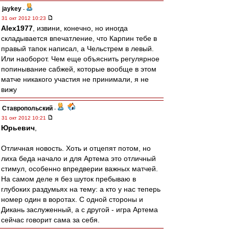
jaykey
-
31 окт 2012 10:23
Alex1977
, извини, конечно, но иногда
складывается впечатление, что Карпин тебе в
правый тапок написал, а Чельстрем в левый.
Или наоборот. Чем еще объяснить регулярное
попинывание сабжей, которые вообще в этом
матче никакого участия не принимали, я не
вижу
Ставропольский
-
31 окт 2012 10:21
Юрьевич
,
Отличная новость. Хоть и отцепят потом, но
лиха беда начало и для Артема это отличный
стимул, особенно впредверии важных матчей.
На самом деле я без шуток пребываю в
глубоких раздумьях на тему: а кто у нас теперь
номер один в воротах. С одной стороны и
Дикань заслуженный, а с другой - игра Артема
сейчас говорит сама за себя.