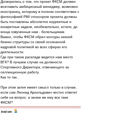
Догворились о том, что проект ФКСМ должен
возглавить амбициозный менеджер, возможно
иностранец, которому в полном соответствии с
философией PMI спонсором проекта должны
быть поставлены абсолютно корректные и
конкретные задачи, необязательно, кстати, до
конца озвученные нам - болельщикам.
Важно, чтобы ФКСМ обрел контуры некоей
бизнес-структуры со своей осознанной
кадровой политикой во всех сферах его
деятельности.
Где при таком раскладе видится нам место
ВГК? В лучшем случае на должности
Спортивного Директора, отвечающего за
селлекционную работу.
Как то так...
При этом затея имеет смысл только в случае,
если сам Леонид Арнольдович честно ответит
себе на вопрос: а зачем же ему все таки
ФКСМ?
irod sm
-