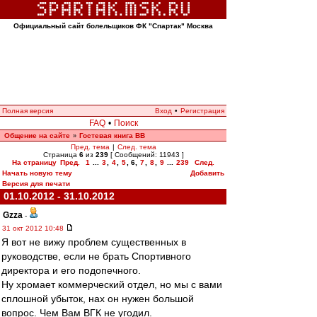
Официальный сайт болельщиков ФК "Спартак" Москва
Полная версия
Вход
•
Регистрация
FAQ
•
Поиск
Общение на сайте
Гостевая книга ВВ
»
Пред. тема
|
След. тема
Страница
6
из
239
[ Сообщений: 11943 ]
На страницу
Пред.
1
...
3
,
4
,
5
,
6
,
7
,
8
,
9
...
239
След.
Начать новую тему
Добавить
Версия для печати
01.10.2012 - 31.10.2012
Gzza
-
31 окт 2012 10:48
Я вот не вижу проблем существенных в
руководстве, если не брать Спортивного
директора и его подопечного.
Ну хромает коммерческий отдел, но мы с вами
сплошной убыток, нах он нужен большой
вопрос. Чем Вам ВГК не угодил.