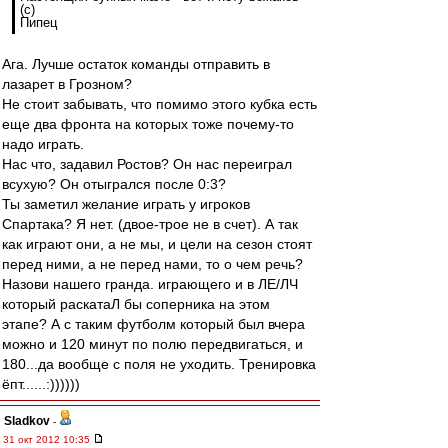
(с)
Пипец
Ага. Лучше остаток команды отправить в
лазарет в Грозном?
Не стоит забывать, что помимо этого кубка есть
еще два фронта на которых тоже почему-то
надо играть.
Нас что, задавил Ростов? Он нас переиграл
всухую? Он отыгрался после 0:3?
Ты заметил желание играть у игроков
Спартака? Я нет. (двое-трое не в счет). А так
как играют они, а не мы, и цели на сезон стоят
перед ними, а не перед нами, то о чем речь?
Назови нашего гранда. играющего и в ЛЕ/ЛЧ
который раскатаЛ бы соперника на этом
этапе? А с таким футболм который был вчера
можно и 120 минут по полю передвигаться, и
180...да вообще с поля не уходить. Тренировка
ёпт......:))))))
Sladkov
-
31 окт 2012 10:35