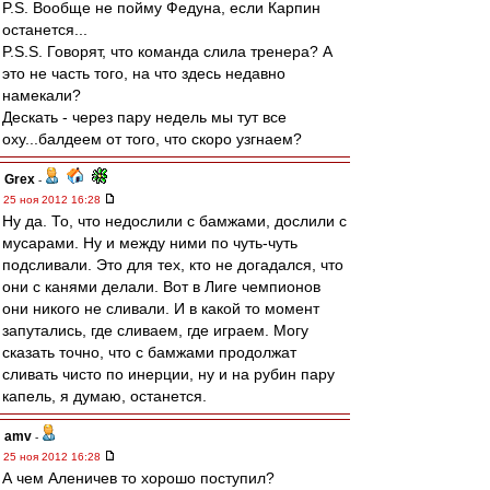
P.S. Вообще не пойму Федуна, если Карпин
останется...
P.S.S. Говорят, что команда слила тренера? А
это не часть того, на что здесь недавно
намекали?
Дескать - через пару недель мы тут все
оху...балдеем от того, что скоро узгнаем?
Grex
-
25 ноя 2012 16:28
Ну да. То, что недослили с бамжами, дослили с
мусарами. Ну и между ними по чуть-чуть
подсливали. Это для тех, кто не догадался, что
они с канями делали. Вот в Лиге чемпионов
они никого не сливали. И в какой то момент
запутались, где сливаем, где играем. Могу
сказать точно, что с бамжами продолжат
сливать чисто по инерции, ну и на рубин пару
капель, я думаю, останется.
amv
-
25 ноя 2012 16:28
А чем Аленичев то хорошо поступил?