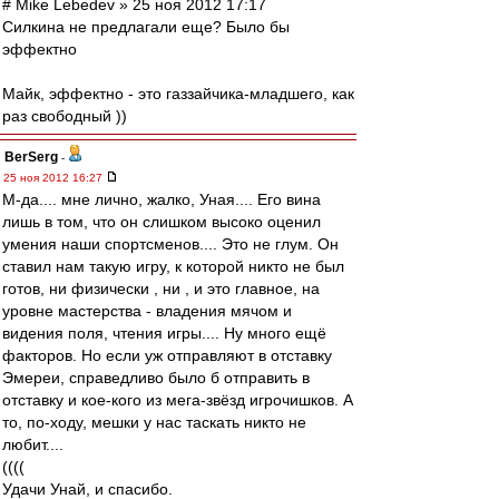
# Mike Lebedev » 25 ноя 2012 17:17
Силкина не предлагали еще? Было бы
эффектно
Майк, эффектно - это газзайчика-младшего, как
раз свободный ))
BerSerg
-
25 ноя 2012 16:27
М-да.... мне лично, жалко, Уная.... Его вина
лишь в том, что он слишком высоко оценил
умения наши спортсменов.... Это не глум. Он
ставил нам такую игру, к которой никто не был
готов, ни физически , ни , и это главное, на
уровне мастерства - владения мячом и
видения поля, чтения игры.... Ну много ещё
факторов. Но если уж отправляют в отставку
Эмереи, справедливо было б отправить в
отставку и кое-кого из мега-звёзд игрочишков. А
то, по-ходу, мешки у нас таскать никто не
любит....
((((
Удачи Унай, и спасибо.