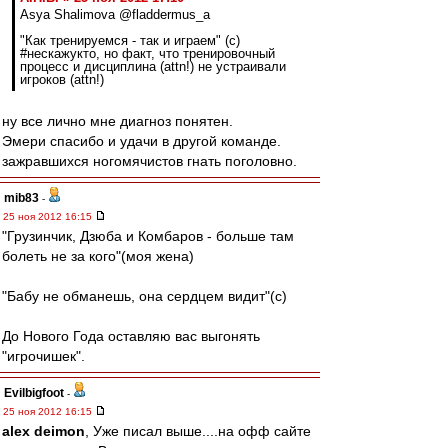
Asya Shalimova @fladdermus_a
"Как тренируемся - так и играем" (с)
#нескажукто, но факт, что тренировочный
процесс и дисциплина (attn!) не устраивали
игроков (attn!)
ну все лично мне диагноз понятен.
Эмери спасибо и удачи в другой команде.
зажравшихся ногомячистов гнать поголовно.
mib83
-
25 ноя 2012 16:15
"Грузинчик, Дзюба и Комбаров - больше там
болеть не за кого"(моя жена)
"Бабу не обманешь, она сердцем видит"(с)
До Нового Года оставляю вас выгонять
"игрочишек".
Evilbigfoot
-
25 ноя 2012 16:15
alex deimon
, Уже писал выше....на офф сайте