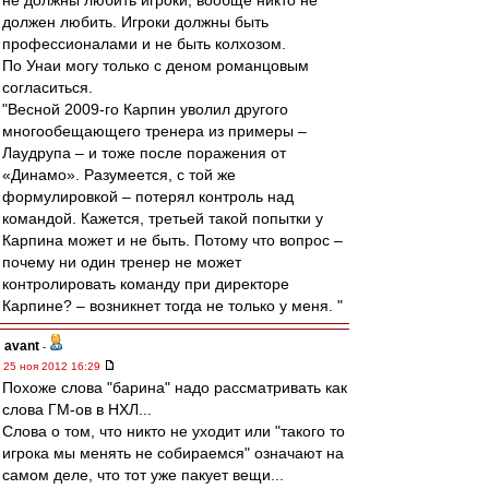
не должны любить игроки, вообще никто не
должен любить. Игроки должны быть
профессионалами и не быть колхозом.
По Унаи могу только с деном романцовым
согласиться.
"Весной 2009-го Карпин уволил другого
многообещающего тренера из примеры –
Лаудрупа – и тоже после поражения от
«Динамо». Разумеется, с той же
формулировкой – потерял контроль над
командой. Кажется, третьей такой попытки у
Карпина может и не быть. Потому что вопрос –
почему ни один тренер не может
контролировать команду при директоре
Карпине? – возникнет тогда не только у меня. "
avant
-
25 ноя 2012 16:29
Похоже слова "барина" надо рассматривать как
слова ГМ-ов в НХЛ...
Слова о том, что никто не уходит или "такого то
игрока мы менять не собираемся" означают на
самом деле, что тот уже пакует вещи...