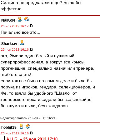
Силкина не предлагали еще? Было бы
эффектно
NaiKoN
-
25 ноя 2012 16:17
Печально все это...
Sharkыч
-
25 ноя 2012 16:16
ага, Эмери один белый и пушистый
суперпрофессионал, а вокруг все крысы
прогнившие, специально назначили тренера,
чтоб его слить!
если так все было на самом деле и была бы
порука из игроков, гендира, селекционеров, и
Фе. то взяли бы удобного "Шавло" от
тренерского цеха и сидели бы все спокойно
без шума и пыли, без скандалов
Редактировалось 25 ноя 2012 16:21
hobbit19
-
25 ноя 2012 16:16
А.Н.Б. » 25 ноя 2012 17:10