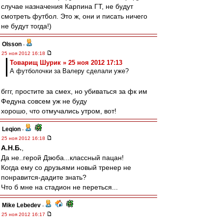
случае назначения Карпина ГТ, не будут
смотреть футбол. Это ж, они и писать ничего
не будут тогда!)
Olsson
-
25 ноя 2012 16:18
Товарищ Шурик » 25 ноя 2012 17:13
А футболочки за Валеру сделали уже?
бггг, простите за смех, но убиваться за фк им
Федуна совсем уж не буду
хорошо, что отмучались утром, вот!
Leqion
-
25 ноя 2012 16:18
А.Н.Б.
,
Да не..герой Дзюба...классный пацан!
Когда ему со друзьями новый тренер не
понравится-дадите знать?
Что б мне на стадион не переться...
Mike Lebedev
-
25 ноя 2012 16:17