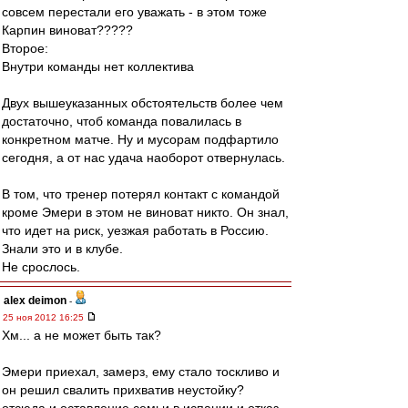
совсем перестали его уважать - в этом тоже
Карпин виноват?????
Второе:
Внутри команды нет коллектива
Двух вышеуказанных обстоятельств более чем
достаточно, чтоб команда повалилась в
конкретном матче. Ну и мусорам подфартило
сегодня, а от нас удача наоборот отвернулась.
В том, что тренер потерял контакт с командой
кроме Эмери в этом не виноват никто. Он знал,
что идет на риск, уезжая работать в Россию.
Знали это и в клубе.
Не срослось.
alex deimon
-
25 ноя 2012 16:25
Хм... а не может быть так?
Эмери приехал, замерз, ему стало тоскливо и
он решил свалить прихватив неустойку?