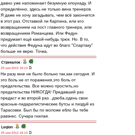
давно уже напоминает безумную клоунаду. И
определённо, здесь не только вина тренеров.
Я даже не хочу загадывать, чем всё закончится
в этот раз. Отставкой ли Карпина, или его
возвращением на пост главного тренера, или
возвращением Романцева. Или Федун
придумает ещё какой-нибудь трюк. Но. В то,
что действия Федуна идут во благо "Спартаку"
больше не верю. Точка.
Стрекалок
-
25 ноя 2012 16:13
Ни разу мне не было больно так,как сегодня. И
это боль не от поражения,это боль от
предательства. Все можно простить,но
предательства НИКОГДА! Предавший раз
предаст и во второй раз...дзюба,одень свои
красные-пидарилистические бутсы и пиздуй из
Тарасовки. Был бы по моложе ебло бы тебе
равзнес. Сучара гнилая.
Leqion
-
25 ноя 2012 16:13