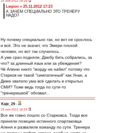
25 ноя 2012 16:29
Leqion » 25.11.2012 17:23
А ЗАЧЕМ СПЕЦИАЛЬНО ЭТО ТРЕНЕРУ
НАДО?
Ну почему специально так, но вот не срослось
и всё. Это не значит, что Эмери плохой
человек, но вот так случилось...
А уже срач подняли, Дзюбу бить собрались, за
что? за длинный язык или за убеждения?
Чё Аленю никто "морду не набил" потому что
Старков не такой "симпатичный" как Унаи, а
Диме хватило ума всё сделать в открытых
СМИ? Тоже ведь тогда по сути-то
"тренеришкой" обозвал...
Kaje_29
-
25 ноя 2012 16:29
Все же говно пошло со Старковса. Тогда все
приняли позицию истинного спартаковца
Аленя и развалили команду по сути. Тренера