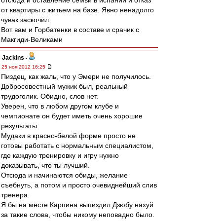
отсюда и оставление семьи в испании и отказ
от квартиры с житьем на базе. Явно ненадолго
чувак заскочил.
Вот вам и Горбатенки в составе и срачик с
Макгиди-Великами
Jackins
-
25 ноя 2012 16:25
Пиздец, как жаль, что у Эмери не получилось.
Добросовестный мужик был, реальный
трудоголик. Обидно, слов нет.
Уверен, что в любом другом клубе и
чемпионате он будет иметь очень хорошие
результаты.
Мудаки в красно-белой форме просто не
готовы работать с нормальным специалистом,
где каждую тренировку и игру нужно
доказывать, что ты лучший.
Отсюда и начинаются обиды, желание
съебнуть, а потом и просто очевиднейший слив
тренера.
Я бы на месте Карпина выпиздил Дзюбу нахуй
за такие слова, чтобы никому неповадно было.