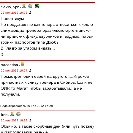
Savio_Spb
-
25 ноя 2012 16:25
Паноптикум
Не представляю как теперь относиться к кодле
снимающих тренера бразильско-аргентинско-
нигерийских физкультурников и, видимо, пары-
тройки паспортов типа Дзюбы.
В Глазго за угаром видать...
:(
sadaction
-
25 ноя 2012 16:24
Посмотрел один еврей на другого ....Игроков
причастных к сливу тренера в Сибирь. Если не
ОИР, то Магат, чтобы зарабатывали,: а не
получали.
Редактировалось 25 ноя 2012 16:28
knn
-
25 ноя 2012 16:24
Обычно, в такие скорбные дни (или чуть позже)
мутят головалки разные