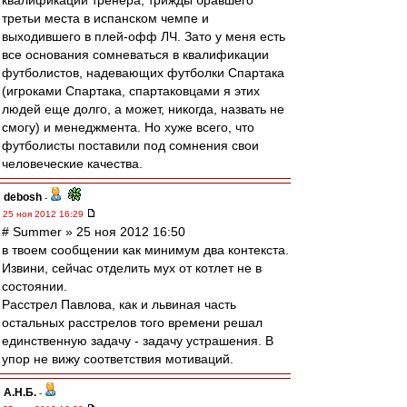
квалификации тренера, трижды бравшего
третьи места в испанском чемпе и
выходившего в плей-офф ЛЧ. Зато у меня есть
все основания сомневаться в квалификации
футболистов, надевающих футболки Спартака
(игроками Спартака, спартаковцами я этих
людей еще долго, а может, никогда, назвать не
смогу) и менеджмента. Но хуже всего, что
футболисты поставили под сомнения свои
человеческие качества.
debosh
-
25 ноя 2012 16:29
# Summer » 25 ноя 2012 16:50
в твоем сообщении как минимум два контекста.
Извини, сейчас отделить мух от котлет не в
состоянии.
Расстрел Павлова, как и львиная часть
остальных расстрелов того времени решал
единственную задачу - задачу устрашения. В
упор не вижу соответствия мотиваций.
А.Н.Б.
-