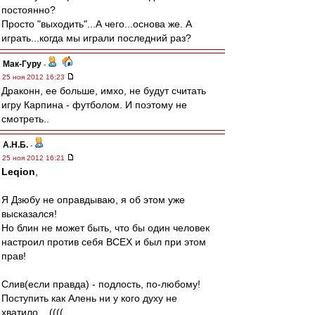
постоянно?
Просто "выходить"...А чего...основа же. А
играть...когда мы играли последний раз?
Мак-Гуру
-
25 ноя 2012 16:23
Драконн, ее больше, имхо, не будут считать
игру Карпина - футболом. И поэтому не
смотреть..
А.Н.Б.
-
25 ноя 2012 16:21
Leqion
,
Я Дзюбу не оправдываю, я об этом уже
высказался!
Но блин не может быть, что бы один человек
настроил против себя ВСЕХ и был при этом
прав!
Слив(если правда) - подлость, по-любому!
Поступить как Алень ни у кого духу не
хватило... ((((