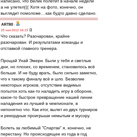
написано, что Велик полетит в начале недели
а не улетел((( Хотя на фото, конечно, он
выглядит помоложе....как будто давно сделано.
ART80
-
25 ноя 2012 16:15
Что сказать? Разочарован, крайне
разочарован. И результатами команды и
отставкой главного тренера.
Прощай Унай Эмери. Были у тебя и светлые
дни, но плохих, со временем, становилось всё
больше. И не буду врать, было сильно заметно,
что к такому финалу всё и шло. Безволие
некоторых игроков, отсутствие видимых
попыток хоть как-то наладить игру в обороне,
какое-то быстрое превращение нашей линии
нападения из лучшей в чемпионате, в
непонятно что. Как итог, вылет из двух турниров
и рекордные проигрыши немытым и мусору.
Болеть за любимый "Спартак" я, конечно, не
перестану. Но происходящее из года в год