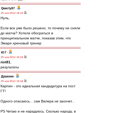
Qwerty87
-
25 ноя 2012 16:19
Нуль,
Если все уже было решено, то почему не сняли
до матча? Хотели обосраться в
принципиальном матче, показав этим, что
Эмари хреновый тренер
Ю Г
-
25 ноя 2012 16:18
riot81
,
результаты
Драконн
-
25 ноя 2012 16:18
Карпин - это идеальная кандидатура на пост
ГТ!
Одного опасаюсь... сам Валера не захочет...
PS Читаю и не нарадуюсь. Сколько народу, в