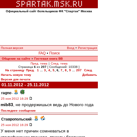
Официальный сайт болельщиков ФК "Спартак" Москва
Полная версия
Вход
•
Регистрация
FAQ
•
Поиск
Общение на сайте
Гостевая книга ВВ
»
Пред. тема
|
След. тема
Страница
6
из
207
[ Сообщений: 10338 ]
На страницу
Пред.
1
...
3
,
4
,
5
,
6
,
7
,
8
,
9
...
207
След.
Начать новую тему
Добавить
Версия для печати
01.11.2012 - 25.11.2012
ragno
-
25 ноя 2012 16:29
mib83
, не продержишься ведь до Нового года
Последнее сообщение
Ставропольский
-
25 ноя 2012 16:29
У меня нет причин сомневаться в