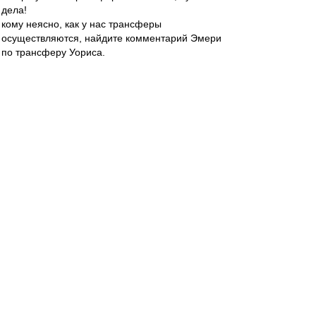
дела!
кому неясно, как у нас трансферы
осуществляются, найдите комментарий Эмери
по трансферу Уориса.
Bordo0706
-
25 ноя 2012 16:12
Унаи, удачи тебе в Испании, ты ещё вернешься
на позиции, которые заслуженно завоевал в
тренерском футбольном мире, потому что
умеешь в отличии того, кто тебя не своими
руками выкинул! Прости, что тебе не дали
сделать свою команду, не дали ни одной
полной межсезонки и селекцию под тебя, и
прости, что не везде люди думают о работе и
футболе, а занимаются политикой и
крысятничеством!
Соплякам-ублюдкам, которые позволили себе
сначала разгильдяйство и
непрофессионализм, а потом и слив тренера в
Спартаке, всяческих неудач, и возврата