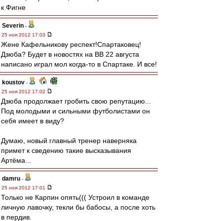
к Фигне
Severin
-
25 ноя 2012 17:03
Жене Кафельникову респект!Спартаковец!
Дзюба? Будет в новостях на ВВ 22 августа
написано играл мол когда-то в Спартаке. И все!
koustov
-
25 ноя 2012 17:02
Дзюба продолжает гробить свою репутацию...
Под молодыми и сильными футболистами он
себя имеет в виду?
Думаю, новый главный тренер наверняка
примет к сведению такие высказывания
Артёма...
damru
-
25 ноя 2012 17:01
Только не Карпин опять((( Устроил в команде
личную лавочку, текли бы бабосы, а после хоть
в пердив.