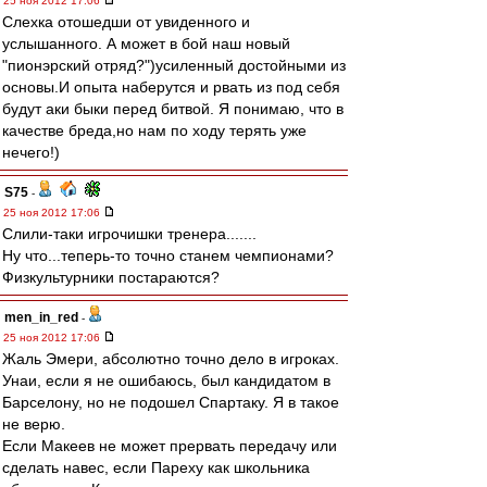
25 ноя 2012 17:06
Слехка отошедши от увиденного и
услышанного. А может в бой наш новый
"пионэрский отряд?")усиленный достойными из
основы.И опыта наберутся и рвать из под себя
будут аки быки перед битвой. Я понимаю, что в
качестве бреда,но нам по ходу терять уже
нечего!)
S75
-
25 ноя 2012 17:06
Слили-таки игрочишки тренера.......
Ну что...теперь-то точно станем чемпионами?
Физкультурники постараются?
men_in_red
-
25 ноя 2012 17:06
Жаль Эмери, абсолютно точно дело в игроках.
Унаи, если я не ошибаюсь, был кандидатом в
Барселону, но не подошел Спартаку. Я в такое
не верю.
Если Макеев не может прервать передачу или
сделать навес, если Пареху как школьника