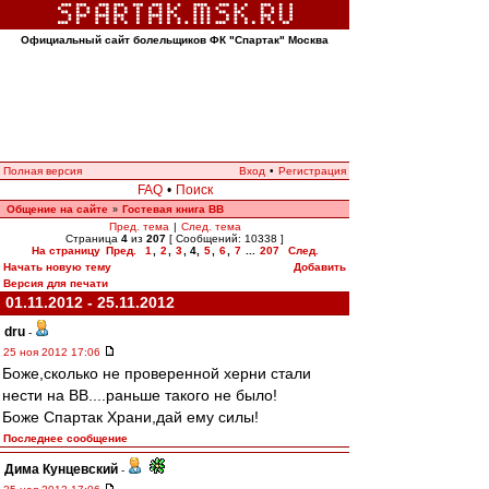
Официальный сайт болельщиков ФК "Спартак" Москва
Полная версия
Вход
•
Регистрация
FAQ
•
Поиск
Общение на сайте
Гостевая книга ВВ
»
Пред. тема
|
След. тема
Страница
4
из
207
[ Сообщений: 10338 ]
На страницу
Пред.
1
,
2
,
3
,
4
,
5
,
6
,
7
...
207
След.
Начать новую тему
Добавить
Версия для печати
01.11.2012 - 25.11.2012
dru
-
25 ноя 2012 17:06
Боже,сколько не проверенной херни стали
нести на ВВ....раньше такого не было!
Боже Спартак Храни,дай ему силы!
Последнее сообщение
Дима Кунцевский
-