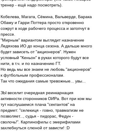
тренер - ещё надо посмотреть).
Кобелева, Магата, Сёмина, Вальверде, Барака
Обаму и Гарри Поттера просто откровенно
сожрут в ходе рабочего процесса и затопчут в
прессе.
"Мирным" вариантом выглядит назначение
Ледяхова ИО до конца сезона. А дальше много
будет зависеть от "акционеров". Нужен
условный "Кеньон" в руках которого будут все
нити, в т.ч. и по назначению ГТ.
Но ведь мы все знаем не любовь "акционеров"
к футбольным профессионалам.
Так что ожидания самые тревожные... увы...
ЗЫ веселит очередная реинкарнация
активности сторонников ОИРа. Вот при ком мы
тут наслушаемся плача "сектантов" на
предмет: "селекиця - говно, травматизм не
позволяет..., судья - пидорас, Федун -
сволочь!". Карпинофилы с эмерифилами
захлебнуться слюной от зависти! :D