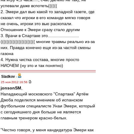
успевали даже вспотеть((((((
2. Эмери дал вью какой то западной газете, где
сказал что игроки в его команде мягко говоря
не очень, игроки это вью раскопали.
Отношение к Эмери сразу стало другим
3. Врачи в Спартаке это..........................
((((((((((((((((((((((( многие травмы реально из-за
них. Правда конечно еще из-за частой смены
газона
4. Нужна чистка состава, многие просто
НИОЧЕМ (ну это и так понятно)
Sladkov
-
25 ноя 2012 16:56
jonsonSM
,
Нападающий московского "Спартака" Артём
Дзюба поделился мнением об испанском
футбольном специалисте Унаи Эмери, который
с сегодняшнего дня больше не является
главным тренером красно-белых.
"Честно говоря, у меня кандидатура Эмери как