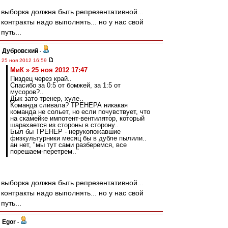
выборка должна быть репрезентативной...
контракты надо выполнять... но у нас свой
путь...
Дубровский
-
25 ноя 2012 16:59
МиК » 25 ноя 2012 17:47
Пиздец через край..
Спасибо за 0:5 от бомжей, за 1:5 от
мусоров?..
Дык зато тренер, хуле..
Команда сливала? ТРЕНЕРА никакая
команда не сольет, но если почувствует, что
на скамейке импотент-вентилятор, который
шарахается из стороны в сторону..
Был бы ТРЕНЕР - нерукопожавшие
физкультурники месяц бы в дубле пылили..
ан нет, "мы тут сами разберемся, все
порешаем-перетрем.."
выборка должна быть репрезентативной...
контракты надо выполнять... но у нас свой
путь...
Egor
-