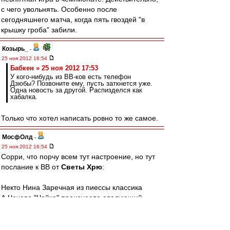
с чего увольнять. Особенно после
сегодняшнего матча, когда пять гвоздей "в
крышку гроба" забили.
Козырь_
-
25 ноя 2012 16:54
Бабкен » 25 ноя 2012 17:53
У кого-нибудь из ВВ-ков есть телефон
Дзюбы? Позвоните ему, пусть заткнется уже.
Одна новость за другой. Распизделся как
хабалка.
Только что хотел написать ровно то же самое.
МосфОлд
-
25 ноя 2012 16:54
Сорри, что порчу всем тут настроение, но тут
послание к ВВ от
Светы Хрю
:
Некто Нина Заречная из пиессы классика
А.Чехова "Чайка" произнесла следующий
монолог, приведённый ниже. Многие, вполне
вероятно, читали ещё в школе. Но каковы
слова на злобу дня?