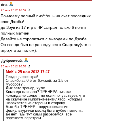
dru
-
25 ноя 2012 16:59
По-моему полный пиз***ешь на счет последних
слов Дзюбы!
де Зеув из 17 игр в ЧР сыграл только 6 почти
полных матчей.
Давайте не торопиться с выводами по Дзюбе.
Он всегда был не равнодушен к Спартаку(что в
игре,что за полем).
Дубровский
-
25 ноя 2012 16:59
МиК » 25 ноя 2012 17:47
Пиздец через край..
Спасибо за 0:5 от бомжей, за 1:5 от
мусоров?..
Дык зато тренер, хуле..
Команда сливала? ТРЕНЕРА никакая
команда не сольет, но если почувствует, что
на скамейке импотент-вентилятор, который
шарахается из стороны в сторону..
Был бы ТРЕНЕР - нерукопожавшие
физкультурники месяц бы в дубле пылили..
ан нет, "мы тут сами разберемся, все
порешаем-перетрем.."