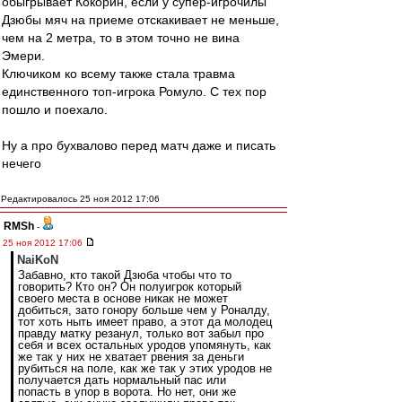
обыгрывает Кокорин, если у супер-игрочилы
Дзюбы мяч на приеме отскакивает не меньше,
чем на 2 метра, то в этом точно не вина
Эмери.
Ключиком ко всему также стала травма
единственного топ-игрока Ромуло. С тех пор
пошло и поехало.
Ну а про бухвалово перед матч даже и писать
нечего
Редактировалось 25 ноя 2012 17:06
RMSh
-
25 ноя 2012 17:06
NaiKoN
Забавно, кто такой Дзюба чтобы что то
говорить? Кто он? Он полуигрок который
своего места в основе никак не может
добиться, зато гонору больше чем у Роналду,
тот хоть ныть имеет право, а этот да молодец
правду матку резанул, только вот забыл про
себя и всех остальных уродов упомянуть, как
же так у них не хватает рвения за деньги
рубиться на поле, как же так у этих уродов не
получается дать нормальный пас или
попасть в упор в ворота. Но нет, они же