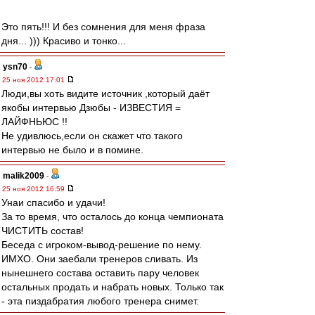
Это пять!!! И без сомнения для меня фраза
дня... ))) Красиво и тонко...
ysn70
-
25 ноя 2012 17:01
Люди,вы хоть видите источник ,который даёт
якобы интервью Дзюбы - ИЗВЕСТИЯ =
ЛАЙФНЬЮС !!
Не удивлюсь,если он скажет что такого
интервью не было и в помине.
malik2009
-
25 ноя 2012 16:59
Унаи спасибо и удачи!
За то время, что осталось до конца чемпионата
ЧИСТИТЬ состав!
Беседа с игроком-вывод-решение по нему.
ИМХО. Они заебали тренеров сливать. Из
нынешнего состава оставить пару человек
остальных продать и набрать новых. Только так
- эта пиздабратия любого тренера снимет.