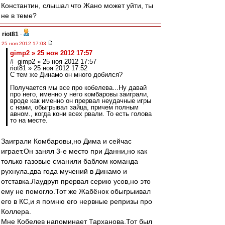
Константин, слышал что Жано может уйти, ты
не в теме?
riot81
-
25 ноя 2012 17:03
gimp2 » 25 ноя 2012 17:57
# gimp2 » 25 ноя 2012 17:57
riot81 » 25 ноя 2012 17:52
С тем же Динамо он много добился?
Получается мы все про кобелева...Ну давай
про него, именно у него комбаровы заиграли,
вроде как именно он прервал неудачные игры
с нами, обыгрывал зайца, причем полным
авном., когда кони всех рвали. То есть голова
то на месте.
Заиграли Комбаровы,но Дима и сейчас
играет.Он занял 3-е место при Данни,но как
только газовые сманили баблом команда
рухнула.два года мучений в Динамо и
отставка.Лаудруп прервал серию усов,но это
ему не помогло.Тот же Жабёнок обыгрыивал
его в КС,и я помню его нервные репризы про
Коллера.
Мне Кобелев напоминает Тарханова.Тот был