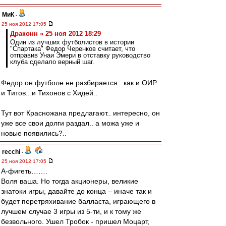
МиК
-
25 ноя 2012 17:05
Драконн » 25 ноя 2012 18:29
Один из лучших футболистов в истории
"Спартака" Федор Черенков считает, что
отправив Унаи Эмери в отставку руководство
клуба сделало верный шаг.
Федор он футболе не разбирается.. как и ОИР
и Титов.. и Тихонов с Хидей..
Тут вот Красножана предлагают.. интересно, он
уже все свои долги раздал.. а можа уже и
новые появились?..
recchi
-
25 ноя 2012 17:05
А-фигеть…….
Воля ваша. Но тогда акционеры, великие
знатоки игры, давайте до конца – иначе так и
будет перетряхивание балласта, играющего в
лучшем случае 3 игры из 5-ти, и к тому же
безвольного. Ушел Тробок - пришел Моцарт,