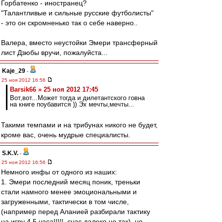
Горбатенко - иностранец?
"Талантливые и сильные русские футболисты"
- это он скромненько так о себе наверно..
Валера, вместо неустойки Эмери трансферный
лист Дзюбы вручи, пожалуйста...
Kaje_29
-
25 ноя 2012 16:56
Barsik66 » 25 ноя 2012 17:45
Вот,вот...Может тогда и дилетантского говна
на книге поубавится )) Эх мечты,мечты...
Такими темпами и на трибунах никого не будет,
кроме вас, очень мудрые специалисты.
S.K.V.
-
25 ноя 2012 16:56
Немного инфы от одного из наших:
1. Эмери последний месяц поник, треньки
стали намного менее эмоциональными и
загруженными, тактически в том числе,
(например перед Аланией разбирали тактику
на игру 4,5 часа!!!!!, счас далеко не так), не