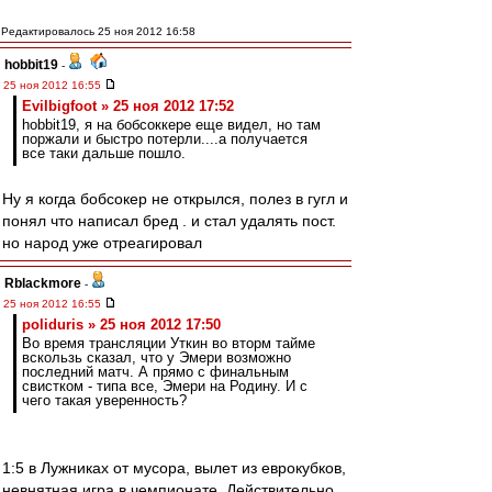
Редактировалось 25 ноя 2012 16:58
hobbit19
-
25 ноя 2012 16:55
Evilbigfoot » 25 ноя 2012 17:52
hobbit19, я на бобсоккере еще видел, но там
поржали и быстро потерли....а получается
все таки дальше пошло.
Ну я когда бобсокер не открылся, полез в гугл и
понял что написал бред . и стал удалять пост.
но народ уже отреагировал
Rblackmore
-
25 ноя 2012 16:55
poliduris » 25 ноя 2012 17:50
Во время трансляции Уткин во вторм тайме
вскользь сказал, что у Эмери возможно
последний матч. А прямо с финальным
свистком - типа все, Эмери на Родину. И с
чего такая уверенность?
1:5 в Лужниках от мусора, вылет из еврокубков,
невнятная игра в чемпионате. Действительно,