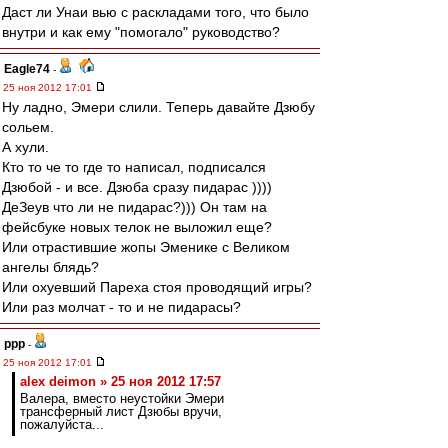
Даст ли Унаи вью с раскладами того, что было
внутри и как ему "помогало" руководство?
Eagle74
-
25 ноя 2012 17:01
Ну ладно, Эмери слили. Теперь давайте Дзюбу
сольем.
А хули.
Кто то че то где то написал, подписался
Дзюбой - и все. Дзюба сразу пидарас ))))
ДеЗеув что ли не пидарас?))) Он там на
фейсбуке новых телок не выложил еще?
Или отрастившие жопы Эменике с Великом
ангелы блядь?
Или охуевший Пареха стоя проводящий игры?
Или раз молчат - то и не пидарасы?
ppp
-
25 ноя 2012 17:01
alex deimon » 25 ноя 2012 17:57
Валера, вместо неустойки Эмери
трансферный лист Дзюбы вручи,
пожалуйста...