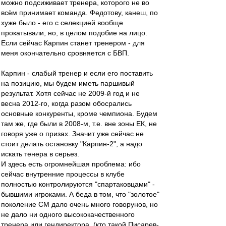
можно подсиживает тренера, которого не во
всём принимает команда. Федотову, канеш, по
хуже было - его с селекцией вообще
прокатывали, но, в целом подобие на лицо.
Если сейчас Карпин станет тренером - для
меня окончательно сровняется с БВП.
Карпин - слабый тренер и если его поставить
на позицию, мы будем иметь паршивый
результат. Хотя сейчас не 2009-й год и не
весна 2012-го, когда разом обосрались
основные конкуренты, кроме чемпиона. Будем
там же, где были в 2008-м, т.е. вне зоны ЕК, не
говоря уже о призах. Значит уже сейчас не
стоит делать остановку "Карпин-2", а надо
искать тенера в серьез.
И здесь есть огромнейшая проблема: ибо
сейчас внутренние процессы в клубе
полностью контролируются "спартаковцами" -
бывшими игроками. А беда в том, что "золотое"
поколение СМ дало очень много говорунов, но
не дало ни одного высококачественного
тренера или гендиректора. (кто такой Писарев-