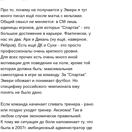
Про то, почему не получается у Эмери я тут
много писал ещё после матча с кельтами.
Общий смысл не меняется: в СМ лишь
единицы игроков, для которых "Спартак" - это
большое достижение в карьере. Фактически, у
нас их два: Ари и Дикань (ну ещё, наверное,
Ребров). Есть ещё ДК и Сухи - это просто
профессионалы очень крепкого уровня.
Для всех прочих есть очень много иной
мотивации для поведения на поле, кроме той
которая должна быть: максимальная
самоотдача в игре за команду. За "Спартак".
Эмери обожает и понимает футбол. Но
специфику российского чемпионата ему
понять не было дано.
Если команда начинает сливать тренера - рано
или поздно уходит тренер. Аксиома! Так в
любом случае экономически правильней.
К тому же ситуация до боли напоминает ту, что
была в 2007г. амбициозный администратор где