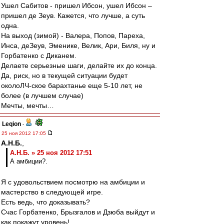
Ушел Сабитов - пришел Ибсон, ушел Ибсон –
пришел де Зеув. Кажется, что лучше, а суть
одна.
На выход (зимой) - Валера, Попов, Пареха,
Инса, деЗеув, Эменике, Велик, Ари, Биля, ну и
Горбатенко с Диканем.
Делаете серьезные шаги, делайте их до конца.
Да, риск, но в текущей ситуации будет
околоЛЧ-ское барахтанье еще 5-10 лет, не
более (в лучшем случае)
Мечты, мечты…
Leqion
-
25 ноя 2012 17:05
А.Н.Б.
,
А.Н.Б. » 25 ноя 2012 17:51
А амбиции?.
Я с удовольствием посмотрю на амбиции и
мастерство в следующей игре.
Есть ведь, что доказывать?
Счас Горбатенко, Брызгалов и Дзюба выйдут и
как покажут уровень!