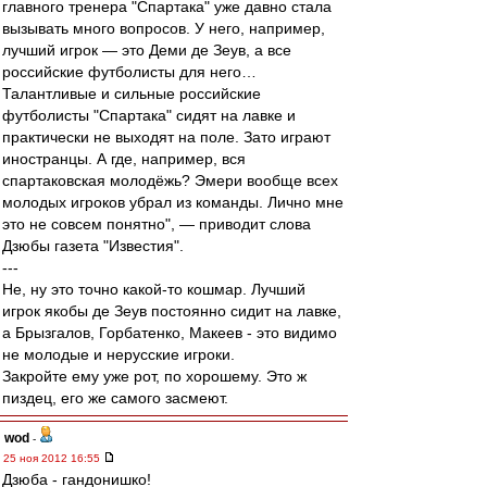
главного тренера "Спартака" уже давно стала
вызывать много вопросов. У него, например,
лучший игрок — это Деми де Зеув, а все
российские футболисты для него…
Талантливые и сильные российские
футболисты "Спартака" сидят на лавке и
практически не выходят на поле. Зато играют
иностранцы. А где, например, вся
спартаковская молодёжь? Эмери вообще всех
молодых игроков убрал из команды. Лично мне
это не совсем понятно", — приводит слова
Дзюбы газета "Известия".
---
Не, ну это точно какой-то кошмар. Лучший
игрок якобы де Зеув постоянно сидит на лавке,
а Брызгалов, Горбатенко, Макеев - это видимо
не молодые и нерусские игроки.
Закройте ему уже рот, по хорошему. Это ж
пиздец, его же самого засмеют.
wod
-
25 ноя 2012 16:55
Дзюба - гандонишко!