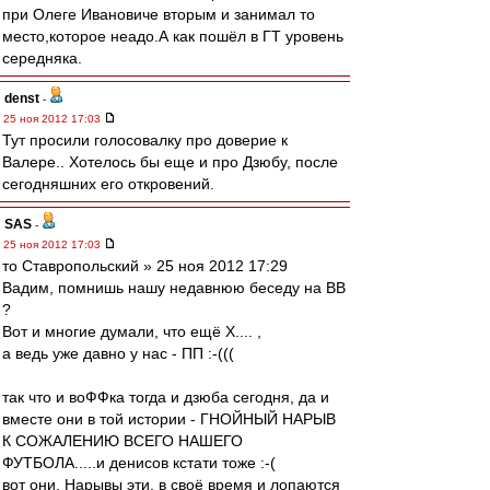
при Олеге Ивановиче вторым и занимал то
место,которое неадо.А как пошёл в ГТ уровень
середняка.
denst
-
25 ноя 2012 17:03
Тут просили голосовалку про доверие к
Валере.. Хотелось бы еще и про Дзюбу, после
сегодняшних его откровений.
SAS
-
25 ноя 2012 17:03
то Ставропольский » 25 ноя 2012 17:29
Вадим, помнишь нашу недавнюю беседу на ВВ
?
Вот и многие думали, что ещё Х.... ,
а ведь уже давно у нас - ПП :-(((
так что и воФФка тогда и дзюба сегодня, да и
вместе они в той истории - ГНОЙНЫЙ НАРЫВ
К СОЖАЛЕНИЮ ВСЕГО НАШЕГО
ФУТБОЛА.....и денисов кстати тоже :-(
вот они, Нарывы эти, в своё время и лопаются