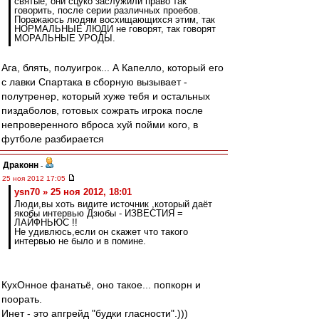
святые, они сцуко заслужили право так
говорить, после серии различных проебов.
Поражаюсь людям восхищающихся этим, так
НОРМАЛЬНЫЕ ЛЮДИ не говорят, так говорят
МОРАЛЬНЫЕ УРОДЫ.
Ага, блять, полуигрок... А Капелло, который его
с лавки Спартака в сборную вызывает -
полутренер, который хуже тебя и остальных
пиздаболов, готовых сожрать игрока после
непроверенного вброса хуй пойми кого, в
футболе разбирается
Драконн
-
25 ноя 2012 17:05
ysn70 » 25 ноя 2012, 18:01
Люди,вы хоть видите источник ,который даёт
якобы интервью Дзюбы - ИЗВЕСТИЯ =
ЛАЙФНЬЮС !!
Не удивлюсь,если он скажет что такого
интервью не было и в помине.
КухОнное фанатьё, оно такое... попкорн и
поорать.
Инет - это апгрейд "будки гласности".)))