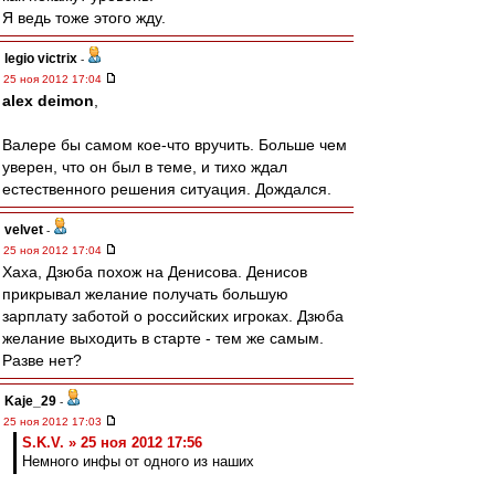
Я ведь тоже этого жду.
legio victrix
-
25 ноя 2012 17:04
alex deimon
,
Валере бы самом кое-что вручить. Больше чем
уверен, что он был в теме, и тихо ждал
естественного решения ситуация. Дождался.
velvet
-
25 ноя 2012 17:04
Хаха, Дзюба похож на Денисова. Денисов
прикрывал желание получать большую
зарплату заботой о российских игроках. Дзюба
желание выходить в старте - тем же самым.
Разве нет?
Kaje_29
-
25 ноя 2012 17:03
S.K.V. » 25 ноя 2012 17:56
Немного инфы от одного из наших