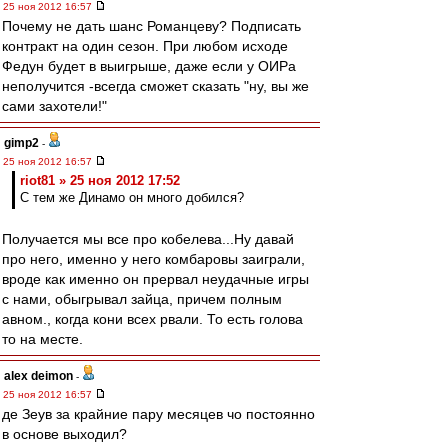
25 ноя 2012 16:57
Почему не дать шанс Романцеву? Подписать
контракт на один сезон. При любом исходе
Федун будет в выигрыше, даже если у ОИРа
неполучится -всегда сможет сказать "ну, вы же
сами захотели!"
gimp2
-
25 ноя 2012 16:57
riot81 » 25 ноя 2012 17:52
С тем же Динамо он много добился?
Получается мы все про кобелева...Ну давай
про него, именно у него комбаровы заиграли,
вроде как именно он прервал неудачные игры
с нами, обыгрывал зайца, причем полным
авном., когда кони всех рвали. То есть голова
то на месте.
alex deimon
-
25 ноя 2012 16:57
де Зеув за крайние пару месяцев чо постоянно
в основе выходил?