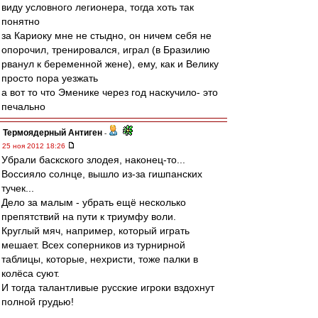
виду условного легионера, тогда хоть так
понятно
за Кариоку мне не стыдно, он ничем себя не
опорочил, тренировался, играл (в Бразилию
рванул к беременной жене), ему, как и Велику
просто пора уезжать
а вот то что Эменике через год наскучило- это
печально
Термоядерный Антиген
-
25 ноя 2012 18:26
Убрали баскского злодея, наконец-то...
Воссияло солнце, вышло из-за гишпанских
тучек...
Дело за малым - убрать ещё несколько
препятствий на пути к триумфу воли.
Круглый мяч, например, который играть
мешает. Всех соперников из турнирной
таблицы, которые, нехристи, тоже палки в
колёса суют.
И тогда талантливые русские игроки вздохнут
полной грудью!