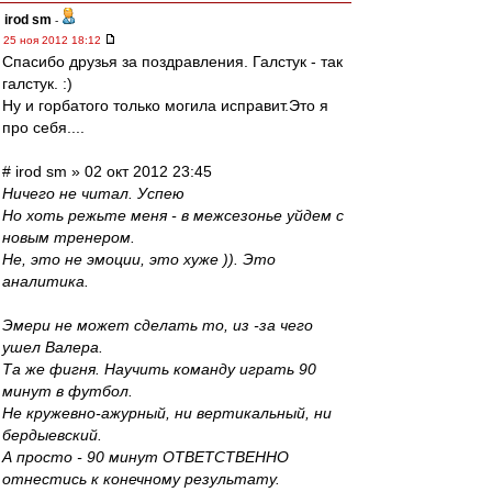
irod sm
-
25 ноя 2012 18:12
Спасибо друзья за поздравления. Галстук - так
галстук. :)
Ну и горбатого только могила исправит.Это я
про себя....
# irod sm » 02 окт 2012 23:45
Ничего не читал. Успею
Но хоть режьте меня - в межсезонье уйдем с
новым тренером.
Не, это не эмоции, это хуже )). Это
аналитика.
Эмери не может сделать то, из -за чего
ушел Валера.
Та же фигня. Научить команду играть 90
минут в футбол.
Не кружевно-ажурный, ни вертикальный, ни
бердыевский.
А просто - 90 минут ОТВЕТСТВЕННО
отнестись к конечному результату.