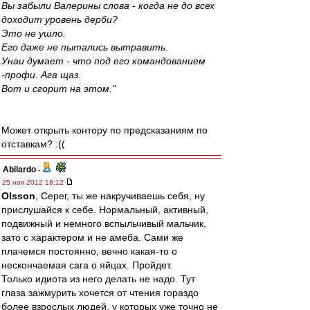
Вы забыли Валерины слова - когда не до всех
доходит уровень дерби?
Это не ушло.
Его даже не пытались вытравить.
Унаи думает - что под его командованием
-профи. Ага щаз.
Вот и сгорит на этом."
Может открыть контору по предсказаниям по
отставкам? :((
Abilardo
-
25 ноя 2012 18:12
Olsson
, Серег, ты же накручиваешь себя, ну
прислушайся к себе. Нормальный, активный,
подвижный и немного вспыльчивый мальчик,
зато с характером и не амеба. Сами же
плачемся постоянно, вечно какая-то о
нескончаемая сага о яйцах. Пройдет.
Только идиота из него делать не надо. Тут
глаза зажмурить хочется от чтения гораздо
более взрослых людей, у которых уже точно не