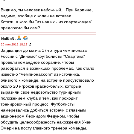
Видимо, ты человек набожный... При Карпине,
видимо, вообще с колен не вставал...
Кстати, а кого бы "из наших - из спартаковцев"
предложил бы сам?
NaiKoN
-
25 ноя 2012 18:17
За два дня до матча 17-го тура чемпионата
России с "Динамо" футболисты "Спартака"
провели командное собрание, чтобы
разобраться в возникших проблемах. Как стало
известно "Чемпионат.com" из источника,
близкого к команде, на встрече присутствовало
около 20 игроков красно-белых, которые
выразили своё недовольство турнирным
положением клуба и тем, как проходит
тренировочный процесс. Футболисты
намеревались добиться встречи с главным
акционером Леонидом Федуном, чтобы
обсудить целесообразность нахождения Унаи
Эмери на посту главного тренера команды.