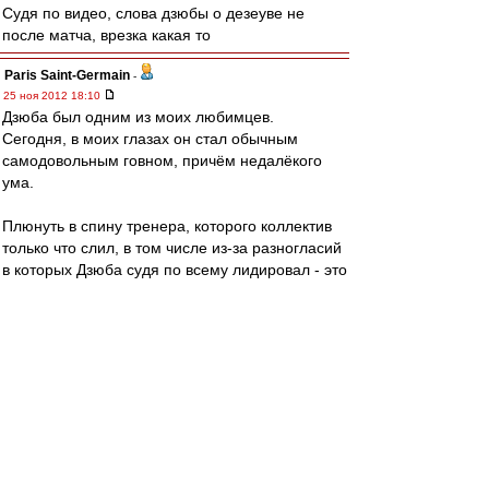
Судя по видео, слова дзюбы о дезеуве не
после матча, врезка какая то
Paris Saint-Germain
-
25 ноя 2012 18:10
Дзюба был одним из моих любимцев.
Сегодня, в моих глазах он стал обычным
самодовольным говном, причём недалёкого
ума.
Плюнуть в спину тренера, которого коллектив
только что слил, в том числе из-за разногласий
в которых Дзюба судя по всему лидировал - это
конечно позорно.
Но ещё хлеще - красоваться перед
подростками раздавая автографы, называя
себя "талантливым русским игроком" которого
видимо загноили. И попутно кинуть гавнеца в
сторону Де Зеува, который почти безвылазно
сидит на лавке, вроде никого не обижал и с
которым сам Святой Артёмко будет ещё
"коллегой по работе" как минимум полгода.