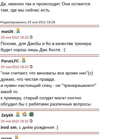
Да, именно так и происходит. Они остаются
там, где мы сейчас есть.
Редактировалось 25 ноя 2012 18:26
man26
-
25 ноя 2012 18:23
Похоже, для Дзюбы и Ко в качестве тренера
будет хорош лишь Дзю Костя. :(
ParusLFC
-
25 ноя 2012 18:23
"они считают, что виноваты все кроме них"(с)
думаю, что чистая правда.
и нужен настоящий спец - не "тренеришкоепт"
какой то.
к примеру, старый солдат магат охотно
обсудил бы с ребятами различные вопросы.
Zely69
-
25 ноя 2012 18:22
irod sm
, с днём рождения :)
taram
-