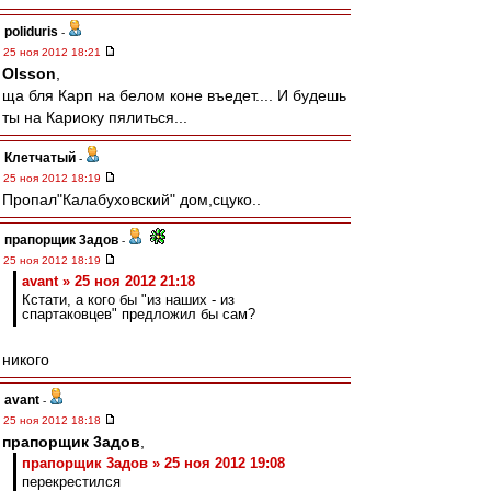
poliduris
-
25 ноя 2012 18:21
Olsson
,
ща бля Карп на белом коне въедет.... И будешь
ты на Кариоку пялиться...
Клетчатый
-
25 ноя 2012 18:19
Пропал"Калабуховский" дом,сцуко..
прапорщик 3адoв
-
25 ноя 2012 18:19
avant » 25 ноя 2012 21:18
Кстати, а кого бы "из наших - из
спартаковцев" предложил бы сам?
никого
avant
-
25 ноя 2012 18:18
прапорщик 3адoв
,
прапорщик 3адoв » 25 ноя 2012 19:08
перекрестился