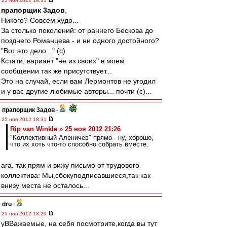
25 ноя 2012 18:31
прапорщик 3адoв
,
Никого? Совсем худо...
За столько поколений: от раннего Бескова до
позднего Романцева - и ни одного достойного?
"Вот это дело..." (с)
Кстати, вариант "не из своих" в моем
сообщении так же присутствует...
Это на случай, если вам Лермонтов не угодил
и у вас другие любимые авторы... почти (с)...
прапорщик 3адoв
-
25 ноя 2012 18:31
Rip van Winkle » 25 ноя 2012 21:26
"Коллективный Аленичев" прямо - ну, хорошо,
что их хоть что-то способно собрать вместе.
ага. так прям и вижу письмо от трудового
коллектива: Мы,сбокуподписавшиеся,так как
внизу места не осталось...
dru
-
25 ноя 2012 18:29
уВВажаемые, на себя посмотрите,когда вы тут