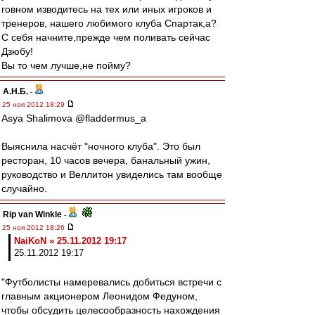
говном изводитесь на тех или иных игроков и
тренеров, нашего любимого клуба Спартак,а?
С себя начните,прежде чем поливать сейчас
Дзюбу!
Вы то чем лучше,не пойму?
А.Н.Б.
-
25 ноя 2012 18:29
Asya Shalimova @fladdermus_a
Выяснила насчёт "ночного клуба". Это был
ресторан, 10 часов вечера, банальный ужин,
руководство и Веллитон увиделись там вообще
случайно.
Rip van Winkle
-
25 ноя 2012 18:26
NaiKoN » 25.11.2012 19:17
25.11.2012 19:17
"Футболисты намеревались добиться встречи с
главным акционером Леонидом Федуном,
чтобы обсудить целесообразность нахождения