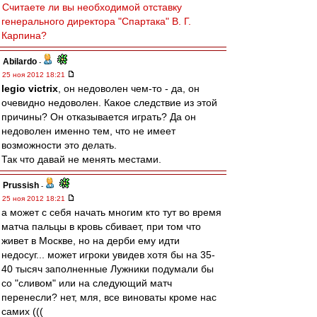
Считаете ли вы необходимой отставку
генерального директора "Спартака" В. Г.
Карпина?
Abilardo
-
25 ноя 2012 18:21
legio victrix
, он недоволен чем-то - да, он
очевидно недоволен. Какое следствие из этой
причины? Он отказывается играть? Да он
недоволен именно тем, что не имеет
возможности это делать.
Так что давай не менять местами.
Prussish
-
25 ноя 2012 18:21
а может с себя начать многим кто тут во время
матча пальцы в кровь сбивает, при том что
живет в Москве, но на дерби ему идти
недосуг... может игроки увидев хотя бы на 35-
40 тысяч заполненные Лужники подумали бы
со "сливом" или на следующий матч
перенесли? нет, мля, все виноваты кроме нас
самих (((