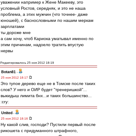
уважении например к Жене Макееву, это
условный Ростов, середняк, и это не наша
проблема, а этих мужчин (что точнее- даже
юношей), с баснословными по нашим меркам
зарплатами
ты дороже мне
а сам хочу, чтоб Кариока уматывал именно по
этим причинам, надоело тратить впустую
нервы
Редактировалось 25 ноя 2012 18:19
Botan81
-
25 ноя 2012 18:17
Это тупое дерево еще не в Томске после таких
слов? У него и ОИР будет "тренеришкой"...
выкидыш лимита бнх...и таких большинство...
:cry:
United
-
25 ноя 2012 18:16
Ну какой слив, господи? Пустили первый после
рикошета с придуманного штрафного,