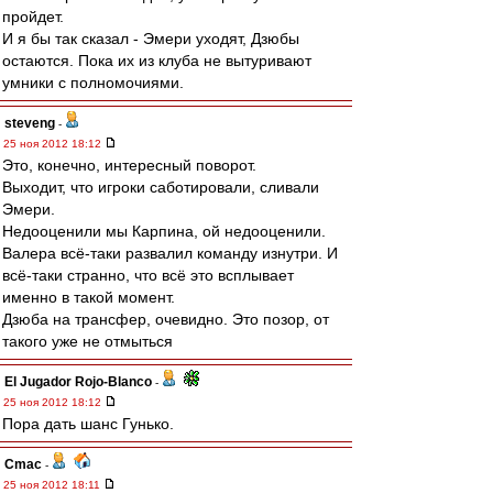
пройдет.
И я бы так сказал - Эмери уходят, Дзюбы
остаются. Пока их из клуба не вытуривают
умники с полномочиями.
steveng
-
25 ноя 2012 18:12
Это, конечно, интересный поворот.
Выходит, что игроки саботировали, сливали
Эмери.
Недооценили мы Карпина, ой недооценили.
Валера всё-таки развалил команду изнутри. И
всё-таки странно, что всё это всплывает
именно в такой момент.
Дзюба на трансфер, очевидно. Это позор, от
такого уже не отмыться
El Jugador Rojo-Blanco
-
25 ноя 2012 18:12
Пора дать шанс Гунько.
Cmac
-
25 ноя 2012 18:11