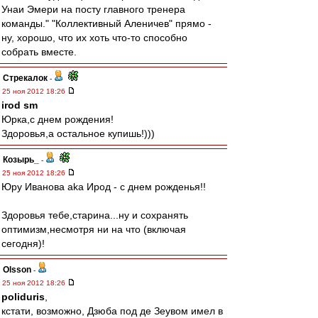
Унаи Эмери на посту главного тренера
команды." "Коллективный Аленичев" прямо -
ну, хорошо, что их хоть что-то способно
собрать вместе.
Стрекалок
-
25 ноя 2012 18:26
irod sm
Юрка,с днем рождения!
Здоровья,а остальное купишь!)))
Козырь_
-
25 ноя 2012 18:26
Юру Иванова aka Ирод - с днем рожденья!!
Здоровья тебе,старина...ну и сохранять
оптимизм,несмотря ни на что (включая
сегодня)!
Olsson
-
25 ноя 2012 18:26
poliduris
,
кстати, возможно, Дзюба под де Зеувом имел в