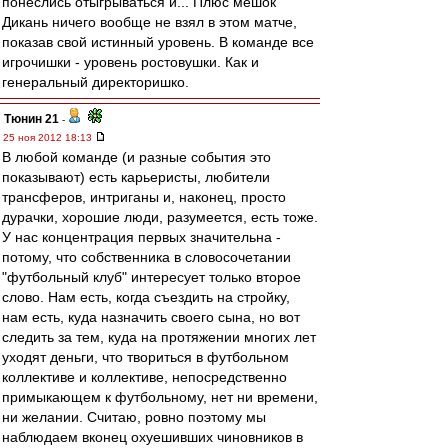
понеслись отыгрываться и... Плюс мешок
Дикань ничего вообще не взял в этом матче,
показав свой истинный уровень. В команде все
игрочишки - уровень ростовушки. Как и
генеральный директоришко.
Тюнин 21
-
25 ноя 2012 18:13
В любой команде (и разные события это
показывают) есть карьеристы, любители
трансферов, интриганы и, наконец, просто
дурачки, хорошие люди, разумеется, есть тоже.
У нас концентрация первых значительна -
потому, что собственника в словосочетании
"футбольный клуб" интересует только второе
слово. Нам есть, когда съездить на стройку,
нам есть, куда назначить своего сына, но вот
следить за тем, куда на протяжении многих лет
уходят деньги, что твориться в футбольном
коллективе и коллективе, непосредственно
примыкающем к футбольному, нет ни времени,
ни желании. Считаю, ровно поэтому мы
наблюдаем вконец охуешивших чиновников в