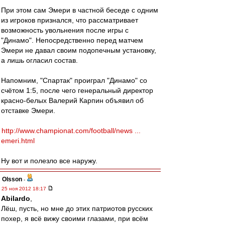
При этом сам Эмери в частной беседе с одним
из игроков признался, что рассматривает
возможность увольнения после игры с
"Динамо". Непосредственно перед матчем
Эмери не давал своим подопечным установку,
а лишь огласил состав.
Напомним, "Спартак" проиграл "Динамо" со
счётом 1:5, после чего генеральный директор
красно-белых Валерий Карпин объявил об
отставке Эмери.
http://www.championat.com/football/news ...
emeri.html
Ну вот и полезло все наружу.
Olsson
-
25 ноя 2012 18:17
Abilardo
,
Лёш, пусть, но мне до этих патриотов русских
похер, я всё вижу своими глазами, при всём