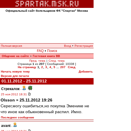
Официальный сайт болельщиков ФК "Спартак" Москва
Полная версия
Вход
•
Регистрация
FAQ
•
Поиск
Общение на сайте
Гостевая книга ВВ
»
Пред. тема
|
След. тема
Страница
1
из
207
[ Сообщений: 10338 ]
На страницу
1
,
2
,
3
,
4
,
5
...
207
След.
Начать новую тему
Добавить
Версия для печати
01.11.2012 - 25.11.2012
Стрекалок
-
25 ноя 2012 18:31
Olsson » 25.11.2012 19:26
Серег,могу ошибиться,но покупка Эменике не
что иное как обыкновенный распил. Имхо.
Последнее сообщение
avant
-