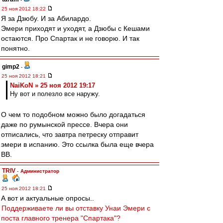
25 ноя 2012 18:22
Я за Дзюбу. И за Абилардо.
Эмери приходят и уходят, а Дзюбы с Кешами
остаются. Про Спартак и не говорю. И так
понятно.
gimp2
-
25 ноя 2012 18:21
NaiKoN » 25 ноя 2012 19:17
Ну вот и полезло все наружу.
О чем то подобном можно было догадаться
даже по румынской прессе. Вчера они
отписались, что завтра петреску отправит
эмери в испанию. Это ссылка была еще вчера
ВВ.
TRIV
-
Администратор
25 ноя 2012 18:21
А вот и актуальные опросы..
Поддерживаете ли вы отставку Унаи Эмери с
поста главного тренера "Спартака"?