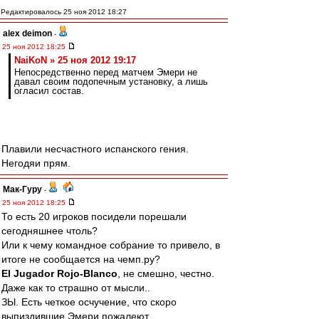
Редактировалось 25 ноя 2012 18:27
alex deimon
-
25 ноя 2012 18:25
NaiKoN » 25 ноя 2012 19:17
Непосредственно перед матчем Эмери не
давал своим подопечным установку, а лишь
огласил состав.
Плавили несчастного испанского гения.
Негодяи прям.
Мак-Гуру
-
25 ноя 2012 18:25
То есть 20 игроков посидели порешали
сегодняшнее чтоль?
Или к чему командное собрание то привело, в
итоге не сообщается на чемп.ру?
El Jugador Rojo-Blanco
, не смешно, честно.
Даже как то страшно от мысли..
ЗЫ. Есть четкое осчучение, что скоро
выпиздившие Эмери пожалеют..