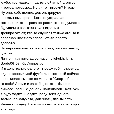
клубе, крутящихся над теплой кучей агентов,
игроков, которые... Ну а что - игроки? Игроки...
Ну они, собственно, демонстрируют
нормальный срез... Кого-то устраивает
контракт, и хоть трава не расти; кто-то думает о
будущем и все-таки хочет играть и
тренироваться; кто-то слушает только агента и
пересказывает его слова; кто-то просто
долбоёб.
По персоналиям - конечно, каждый сам вывод
сделает.
Лично я как никогда согласен с lekukh, knn,
Bordo06-07, Kid Amnesiac...
И я хочу только одного - прошу тебя, отзовись,
единственный мой футболист, который сейчас
переживает вместе со мной за "Спартак", а не
за себя! А если и за себя, то хотя бы не в
смысле "больше денег и найтклабов". Клянусь,
я буду ходить и ездить ради тебя одного,
только, пожалуйста, дай знать, что ты есть.
Иначе - пиздец. Не хочу и слышать ничего про
это стадо.