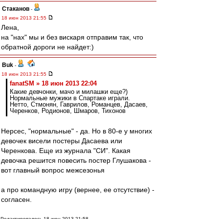
Cтаканов
-
18 июн 2013 21:55
Лена,
на "нах" мы и без вискаря отправим так, что
обратной дороги не найдет:)
Buk
-
18 июн 2013 21:55
fanatSM » 18 июн 2013 22:04
Какие девчонки, мачо и милашки еще?)
Нормальные мужики в Спартаке играли.
Нетто, Стмонян, Гаврилов, Романцев, Дасаев,
Черенков, Родионов, Шмаров, Тихонов
Нерсес, "нормальные" - да. Но в 80-е у многих
девочек висели постеры Дасаева или
Черенкова. Еще из журнала "СИ". Какая
девочка решится повесить постер Глушакова -
вот главный вопрос межсезонья
а про командную игру (вернее, ее отсутствие) -
согласен.
Редактировалось 18 июн 2013 21:58