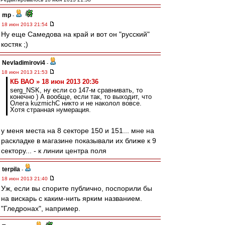
mp
-
18 июн 2013 21:54
Ну еще Самедова на край и вот он "русский"
костяк ;)
Nevladimirovi4
-
18 июн 2013 21:53
КБ ВАО » 18 июн 2013 20:36
serg_NSK, ну если со 147-м сравнивать, то
конечно ) А вообще, если так, то выходит, что
Олега kuzmichC никто и не наколол вовсе.
Хотя странная нумерация.
у меня места на 8 секторе 150 и 151... мне на
раскладке в магазине показывали их ближе к 9
сектору... - к линии центра поля
terpila
-
18 июн 2013 21:40
Уж, если вы спорите публично, поспорили бы
на вискарь с каким-нить ярким названием.
"Гледронах", например.