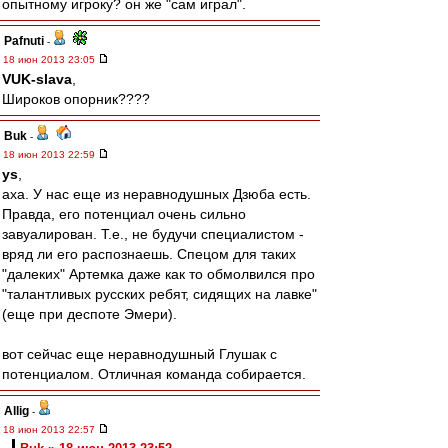
опытному игроку? он же "сам играл".
Pafnuti
-
18 июн 2013 23:05
VUK-slava
,
Широков опорник????
Buk
-
18 июн 2013 22:59
ys
,
аха. У нас еще из неравнодушных Дзюба есть.
Правда, его потенциал очень сильно
завуалирован. Т.е., не будучи специалистом -
вряд ли его распознаешь. Спецом для таких
"далеких" Артемка даже как то обмолвился про
"талантливых русских ребят, сидящих на лавке"
(еще при деспоте Эмери).
вот сейчас еще неравнодушный Глушак с
потенциалом. Отличная команда собирается.
Allig
-
18 июн 2013 22:57