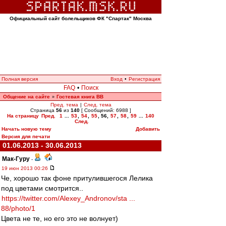
Официальный сайт болельщиков ФК "Спартак" Москва
Полная версия
Вход
•
Регистрация
FAQ
•
Поиск
Общение на сайте
Гостевая книга ВВ
»
Пред. тема
|
След. тема
Страница
56
из
140
[ Сообщений: 6988 ]
На страницу
Пред.
1
...
53
,
54
,
55
,
56
,
57
,
58
,
59
...
140
След.
Начать новую тему
Добавить
Версия для печати
01.06.2013 - 30.06.2013
Мак-Гуру
-
19 июн 2013 00:26
Че, хорошо так фоне притулившегося Лелика
под цветами смотрится..
https://twitter.com/Alexey_Andronov/sta ...
88/photo/1
Цвета не те, но его это не волнует)