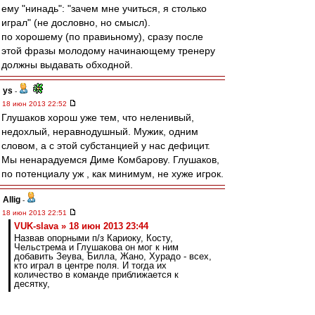
ему "нинадь": "зачем мне учиться, я столько
играл" (не дословно, но смысл).
по хорошему (по правиьному), сразу после
этой фразы молодому начинающему тренеру
должны выдавать обходной.
ys
-
18 июн 2013 22:52
Глушаков хорош уже тем, что неленивый,
недохлый, неравнодушный. Мужик, одним
словом, а с этой субстанцией у нас дефицит.
Мы ненарадуемся Диме Комбарову. Глушаков,
по потенциалу уж , как минимум, не хуже игрок.
Allig
-
18 июн 2013 22:51
VUK-slava » 18 июн 2013 23:44
Назвав опорными п/з Кариоку, Косту,
Чельстрема и Глушакова он мог к ним
добавить Зеува, Билла, Жано, Хурадо - всех,
кто играл в центре поля. И тогда их
количество в команде приближается к
десятку,