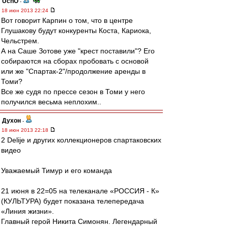
UchO
-
18 июн 2013 22:24
Вот говорит Карпин о том, что в центре
Глушакову будут конкуренты Коста, Кариока,
Чельстрем.
А на Саше Зотове уже "крест поставили"? Его
собираются на сборах пробовать с основой
или же "Спартак-2"/продолжение аренды в
Томи?
Все же судя по прессе сезон в Томи у него
получился весьма неплохим..
Духон
-
18 июн 2013 22:18
2 Delije и других коллекционеров спартаковских
видео
Уважаемый Тимур и его команда
21 июня в 22=05 на телеканале «РОССИЯ - К»
(КУЛЬТУРА) будет показана телепередача
«Линия жизни».
Главный герой Никита Симонян. Легендарный