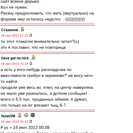
сайт всякое дерьмо.
Кол не нужен.
Рискну предположить, что жить (виртуально) на
форуме ему осталось недолго. :-)))))))))))))
Cтаканов
-
18 июн 2013 21:20
ты этот плакатик внимательно читал?(с)
это я поставил, что не повторица
have got no nick
-
18 июн 2013 21:16
а есть у кого-нибудь раскладочка по
вместимости трибун в черкизово? не могу чего-
то найти.
продали уже весь юг, плюс на центр наверняка
не мало уже разошлось, а дотком сообщает
всего о 5,5 тыс. проданных абиков. я думал,
что только на юг влезает тыщ 6-7.
fanatSM
-
18 июн 2013 21:15
# ys » 19 июн 2013 00:08