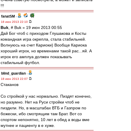
!!!
fanatSM
-
18 июн 2013 22:10
Buk
, # Buk » 19 июн 2013 00:55
Дай Бог чтоб с приходом Глушакова и Косты
командная игра окрепла, стала стабильней.
Волнуюсь на счет Кариоки) Вообще Кариока
хороший игрок, но временами такой рас...яй. А
игрок его амплуа должен показывать
стабильный футбол.
blind_guardian
-
18 июн 2013 22:07
Стаканов
Со стройкой у нас нормально. Пиздят конечно,
но разумно. Нет на Руси стройки чтоб не
пиздили. Но, в масштабах ВТБ и Газпром по
божески, ибо смотрящим там Брат. Вот со
спортом непонятно, 10 лет в обед а воды вме
мутнее и пациенту в е хуже.