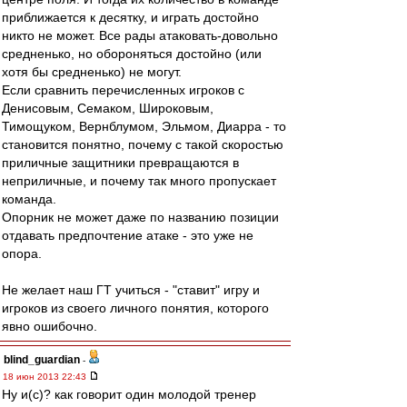
приближается к десятку, и играть достойно
никто не может. Все рады атаковать-довольно
средненько, но обороняться достойно (или
хотя бы средненько) не могут.
Если сравнить перечисленных игроков с
Денисовым, Семаком, Широковым,
Тимощуком, Вернблумом, Эльмом, Диарра - то
становится понятно, почему с такой скоростью
приличные защитники превращаются в
неприличные, и почему так много пропускает
команда.
Опорник не может даже по названию позиции
отдавать предпочтение атаке - это уже не
опора.
Не желает наш ГТ учиться - "ставит" игру и
игроков из своего личного понятия, которого
явно ошибочно.
blind_guardian
-
18 июн 2013 22:43
Ну и(с)? как говорит один молодой тренер