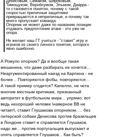
Денисовым, Семаком, Широковым,
Тимощуком, Вернблумом, Эльмом, Диарра -
то становится понятно, почему с такой
скоростью приличные защитники
превращаются в неприличные, и почему так
много пропускает команда.
Опорник не может даже по названию позиции
отдавать предпочтение атаке - это уже не
опора.
Не желает наш ГТ учиться - "ставит" игру и
игроков из своего личного понятия, которого
явно ошибочно.
А Ромуло опорник? Да и вообще такая
мешанина, что даже разбирать не хочется....
Неаргументированный наезд на Карпина - не
более... Повторяются фобы, повторяются...
А такой пример сгодится? Капелло, не чета
многим местным критикам, признанный
авторитет в футбольном мире... упрямо, вот
ведь нехороший человек \наверное ВВ не
читает\, ставит Глушакова опорником, ... без
питерской собаки Денисова против бразильцев
в Лондоне ставит и справляется Глушаков,
надо же... против португальцев выпускает и
опять справляется Глушаков... Как быть?