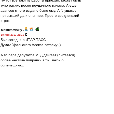
Ну тот все таки из Европы приехал. Может быть
тупо раскис после неудачного начала. А еще
авансов много выдано было ему. А Глушаков
привыкший да и опытнее. Просто средненький
игрок.
Mosfilmovskiy
-
18 июн 2013 21:12
Был сегодня в ИТАР-ТАСС
Думал Уральского Алекса встречу:-)
А то пара депутатов МГД двигает (пытается)
более жесткие поправки в т.н. закон о
болельщиках.
На полном сурьезе предлагают тем, у кого
будет запрет на посещение стадиона,
смотреть футбол у участкого в ленинской
комнате:-)
И если ГД примет федеральный закон, МГД
для г. Москвы примет свой закон и правила
поведения.
Так и напрашивается цитата Фокса из