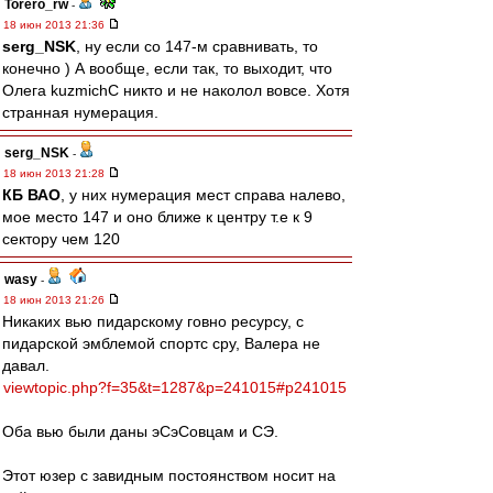
Torero_rw
-
18 июн 2013 21:36
serg_NSK
, ну если со 147-м сравнивать, то
конечно ) А вообще, если так, то выходит, что
Олега kuzmichC никто и не наколол вовсе. Хотя
странная нумерация.
serg_NSK
-
18 июн 2013 21:28
КБ ВАО
, у них нумерация мест справа налево,
мое место 147 и оно ближе к центру т.е к 9
сектору чем 120
wasy
-
18 июн 2013 21:26
Никаких вью пидарскому говно ресурсу, с
пидарской эмблемой спортс сру, Валера не
давал.
viewtopic.php?f=35&t=1287&p=241015#p241015
Оба вью были даны эСэСовцам и СЭ.
Этот юзер с завидным постоянством носит на