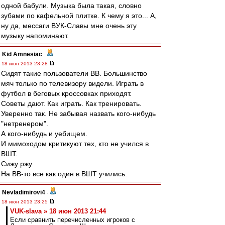
одной бабули. Музыка была такая, словно
зубами по кафельной плитке. К чему я это... А,
ну да, мессаги ВУК-Славы мне очень эту
музыку напоминают.
Kid Amnesiac
-
18 июн 2013 23:28
Сидят такие пользователи ВВ. Большинство
мяч только по телевизору видели. Играть в
футбол в беговых кроссовках приходят.
Советы дают. Как играть. Как тренировать.
Уверенно так. Не забывая назвать кого-нибудь
"нетренером".
А кого-нибудь и уебищем.
И мимоходом критикуют тех, кто не учился в
ВШТ.
Сижу ржу.
На ВВ-то все как один в ВШТ учились.
Nevladimirovi4
-
18 июн 2013 23:25
VUK-slava » 18 июн 2013 21:44
Если сравнить перечисленных игроков с