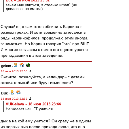
Buk » 18 июн 2013 23:52
зачем мне учиться, я столько играл" (не
дословно, но смысл).
Слушайте, я сам готов обвинить Карпина в
разных грехах. И хотя временно затесался в
ряды карпинофилов, продолжаю этим иногда
заниматься. Но Карпин говорил "это" про ВШТ.
И многие согласны с ним в его оценке уровня
преподавания в этом заведении.
gelom
-
18 июн 2013 22:55
Скажите, пожалуйста, а календарь с датами
окончательный или будут изменения?
Buk
-
18 июн 2013 22:52
VUK-slava » 18 июн 2013 23:44
Не желает наш ГТ учиться
дык а на кой ему учиться? Он сразу же в одном
из первых вью после прихода скзал, что оно