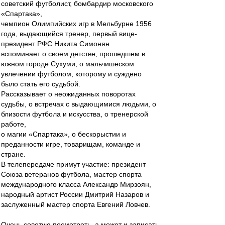
советский футболист, бомбардир московского
«Спартака»,
чемпион Олимпийских игр в Мельбурне 1956
года, выдающийся тренер, первый вице-
президент РФС Никита Симонян
вспоминает о своем детстве, прошедшем в
южном городе Сухуми, о мальчишеском
увлечении футболом, которому и суждено
было стать его судьбой.
Рассказывает о неожиданных поворотах
судьбы, о встречах с выдающимися людьми, о
близости футбола и искусства, о тренерской
работе,
о магии «Спартака», о бескорыстии и
преданности игре, товарищам, команде и
стране.
В телепередаче примут участие: президент
Союза ветеранов футбола, мастер спорта
международного класса Александр Мирзоян,
народный артист России Дмитрий Назаров и
заслуженный мастер спорта Евгений Ловчев.
Очень советую посмотреть, а может и записать