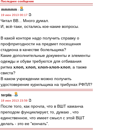
Последнее сообщение
mmmmm
-
19 июн 2013 00:17
Читал ВВ... Много думал.
И, всё-таки, остались кое-какие вопросы.
В какой конторе надо получить справку о
профпригодности на предмет посещения
стадиона в качестве болельщика?
Какие дополнительные документы и элементы
одежды и обуви требуются для отбивания
ритма
хлоп, хлоп, хлоп-хлоп-хлоп
, а также
свиста?
В каком учреждении можно получить
удостоверение курильщика на трибунах РФПЛ?
terpila
-
18 июн 2013 23:59
После того, как прочла, что в ВШТ каманча
преподом фунциклирует, то, думаю , что
единственное, что имеет смысл с этой ВШТ
делать - это ее "кончать".