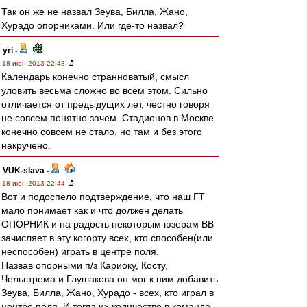
Так он же не назвал Зеува, Билла, Жано,
Хурадо опорниками. Или где-то назвал?
yri
-
18 июн 2013 22:48
Календарь конечно странноватый, смысл
уловить весьма сложно во всём этом. Сильно
отличается от предыдущих лет, честно говоря
не совсем понятно зачем. Стадионов в Москве
конечно совсем не стало, но там и без этого
накручено.
VUK-slava
-
18 июн 2013 22:44
Вот и подоспело подтверждение, что наш ГТ
мало понимает как и что должен делать
ОПОРНИК и на радость некоторым юзерам ВВ
зачисляет в эту когорту всех, кто способен(или
неспособен) играть в центре поля.
Назвав опорными п/з Кариоку, Косту,
Чельстрема и Глушакова он мог к ним добавить
Зеува, Билла, Жано, Хурадо - всех, кто играл в
центре поля. И тогда их количество в команде