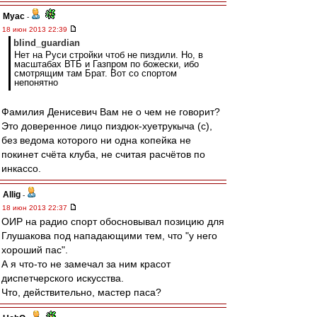
Myac
-
18 июн 2013 22:39
blind_guardian
Нет на Руси стройки чтоб не пиздили. Но, в
масштабах ВТБ и Газпром по божески, ибо
смотрящим там Брат. Вот со спортом
непонятно
Фамилия Денисевич Вам не о чем не говорит?
Это доверенное лицо пиздюк-хуетрукыча (с),
без ведома которого ни одна копейка не
покинет счёта клуба, не считая расчётов по
инкассо.
Allig
-
18 июн 2013 22:37
ОИР на радио спорт обосновывал позицию для
Глушакова под нападающими тем, что "у него
хороший пас".
А я что-то не замечал за ним красот
диспетчерского искусства.
Что, действительно, мастер паса?