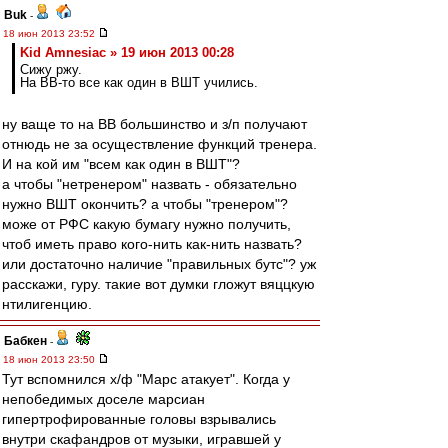
Buk
-
18 июн 2013 23:52
Kid Amnesiac » 19 июн 2013 00:28
Сижу ржу.
На ВВ-то все как один в ВШТ учились.
ну ваще то на ВВ большинство и з/п получают
отнюдь не за осуществление функций тренера.
И на кой им "всем как один в ВШТ"?
а чтобы "нетренером" назвать - обязательно
нужно ВШТ окончить? а чтобы "тренером"?
може от РФС какую бумагу нужно получить,
чтоб иметь право кого-нить как-нить назвать?
или достаточно наличие "правильных бутс"? уж
расскажи, гуру. такие вот думки гложут вяццкую
нтилигенцию.
Бабкен
-
18 июн 2013 23:50
Тут вспомнился х/ф "Марс атакует". Когда у
непобедимых доселе марсиан
гипертрофированные головы взрывались
внутри скафандров от музыки, игравшей у