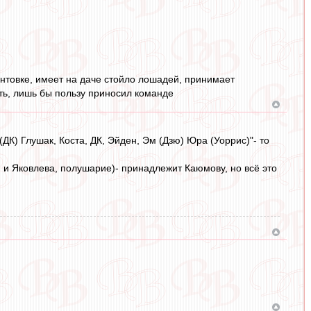
ентовке, имеет на даче стойло лошадей, принимает
ть, лишь бы пользу приносил команде
(ДК) Глушак, Коста, ДК, Эйден, Эм (Дзю) Юра (Уоррис)"- то
и и Яковлева, полушарие)- принадлежит Каюмову, но всё это