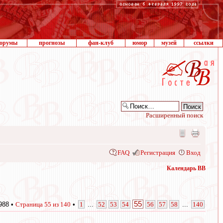
орумы
прогнозы
фан-клуб
юмор
музей
ссылки
Расширенный поиск
FAQ
Регистрация
Вход
Календарь ВВ
55
988 •
Страница
55
из
140
•
1
...
52
53
54
56
57
58
...
140