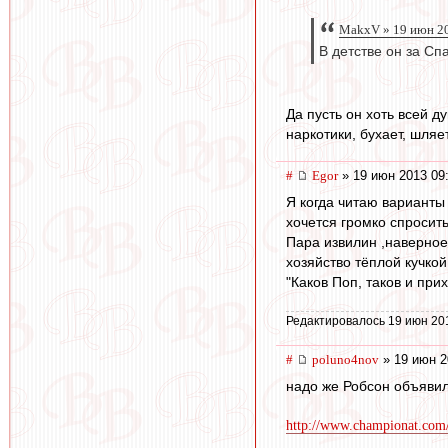
MakxV » 19 июн 2
В детстве он за Сп
Да пусть он хоть всей 
наркотики, бухает, шля
#
Egor
» 19 июн 2013 09
Я когда читаю варианты 
хочется громко спросить
Пара извилин ,наверное
хозяйство тёплой кучкой.
"Каков Поп, таков и при
Редактировалось 19 июн 20
#
poluno4nov
» 19 июн 2
надо же Робсон объяви
http://www.championat.com/f