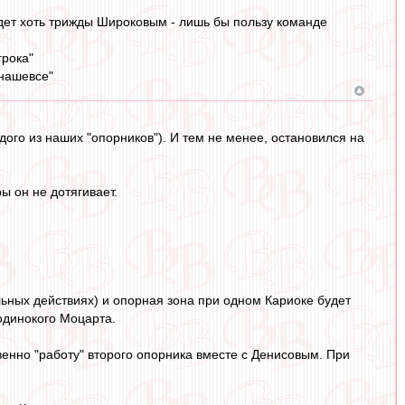
будет хоть трижды Широковым - лишь бы пользу команде
грока"
 нашевсе"
дого из наших "опорников"). И тем не менее, остановился на
ы он не дотягивает.
ельных действиях) и опорная зона при одном Кариоке будет
 одинокого Моцарта.
венно "работу" второго опорника вместе с Денисовым. При