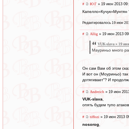
#
Ю Г
» 19 июн 2013 09:
Капелло=Кучук=Мунтян 
Редактировалось 19 июн 20
#
Allig
» 19 июн 2013 09
VUK-slava » 19 ию
Мауриньо много раз
Он сам Вам об этом ска
И вот он (Моуриньо) та
дотягивает"? И продолжа
#
Andreich
» 19 июн 2013
VUK-slava
,
опять будем тупо атако
#
tiffozi
» 19 июн 2013 0
nosorog
,