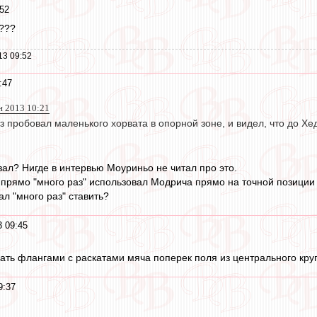
52
???
13 09:52
:47
н 2013 10:21
 пробовал маленького хорвата в опорной зоне, и видел, что до Хед
зал? Нигде в интервью Моуриньо не читал про это.
к прямо "много раз" использовал Модрича прямо на точной позиции 
л "много раз" ставить?
 09:45
вать флангами с раскатами мяча поперек поля из центрального кру
9:37