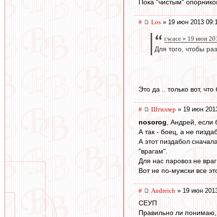
Пока "чистым" опорнико
#
Los
» 19 июн 2013 09:
r.w.ace » 19 июн 2
Для того, чтобы ра
Это да .. только вот, чт
#
Штиллер
» 19 июн 201
nosorog
, Андрей, если
А так - боец, а не пизд
А этот пиздабол сначала
"врагам".
Для нас паровоз не вра
Вот не по-мужски все эт
#
Andreich
» 19 июн 2013
СЕУП
Правильно ли понимаю, 