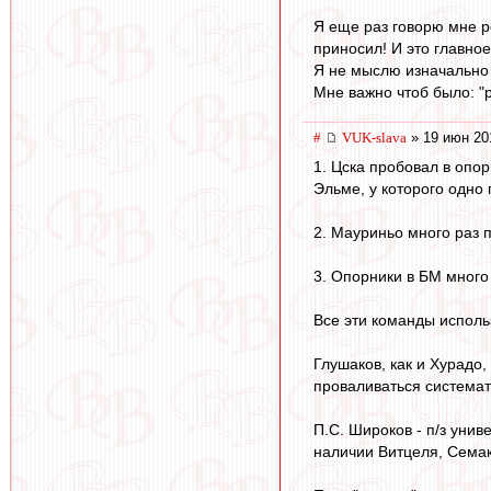
Я еще раз говорю мне р
приносил! И это главное
Я не мыслю изначально 
Мне важно чтоб было: "р
#
VUK-slava
» 19 июн 20
1. Цска пробовал в опор
Эльме, у которого одно 
2. Мауриньо много раз п
3. Опорники в БМ много
Все эти команды исполь
Глушаков, как и Хурадо,
проваливаться системати
П.С. Широков - п/з уни
наличии Витцеля, Семак