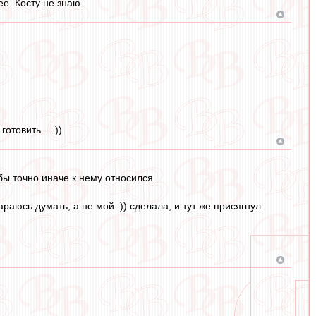
е. Косту не знаю.
отовить ... ))
бы точно иначе к нему относился.
раюсь думать, а не мой :)) сделала, и тут же присягнул