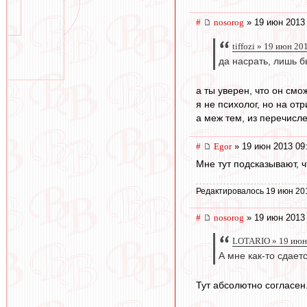
#
nosorog
» 19 июн 2013
tiffozi » 19 июн 20
да насрать, лишь 
а ты уверен, что он смо
я не психолог, но на от
а меж тем, из перечисле
#
Egor
» 19 июн 2013 09
Мне тут подсказывают, ч
Редактировалось 19 июн 20
#
nosorog
» 19 июн 2013
LOTARIO » 19 июн
А мне как-то сдает
Тут абсолютно согласен.