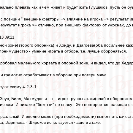
еально плевать как и чем живет и будет жить Глушаков, пусть он 
с позиции " внешние факторы => влияние на игрока => результат и
езультат игрока >= отлично, при внешних факторах от ужоснах, до
13 09:21
ной зоне(второго опорника) и Хонду, и Дзагоева(оба посильнее каж
преимущество - умение играть в отборе, т.е. лучше обороняться.
робовал маленького хорвата в опорной зоне, и видел, что до Хедир
 и грамотно отрабатывают в обороне при потери мяча.
зуют схему 4-2-3-1.
 Зеув, Билл, Махмудов и т.п. - игрок группы атаки(слаб в оборонит
чески. И никакие "бокетти" не спасут. Это повторяется, начиная с
версальный. И вполне может (при необходимости) выполнить качест
а, Зырянова - Широков используется чаще в атаке.