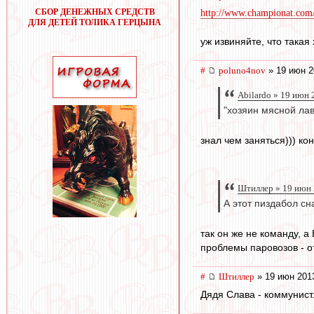
СБОР ДЕНЕЖНЫХ СРЕДСТВ
http://www.championat.com/
ДЛЯ ДЕТЕЙ ТОЛИКА ГЕРЦЫНА
уж извиняйте, что такая 
#
poluno4nov
» 19 июн 2
Abilardo » 19 июн 
"хозяин мясной лав
знал чем заняться))) ко
Штиллер » 19 июн 
А этот пиздабол сн
так он же не команду, а
проблемы паровозов - от
#
Штиллер
» 19 июн 201
Дядя Слава - коммунист.