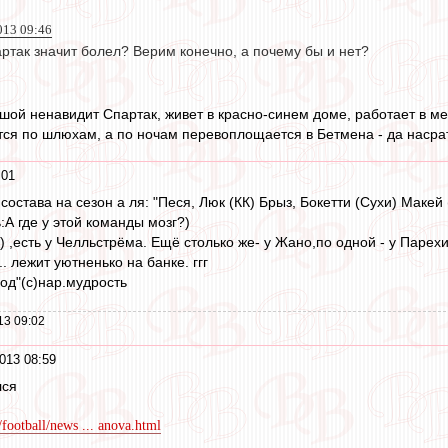
013 09:46
артак значит болел? Верим конечно, а почему бы и нет?
душой ненавидит Спартак, живет в красно-синем доме, работает в м
ется по шлюхам, а по ночам перевоплощается в Бетмена - да насра
:01
состава на сезон а ля: "Песя, Люк (КК) Брыз, Бокетти (Сухи) Макей 
:А где у этой команды мозг?)
) ,есть у Челльстрёма. Ещё столько же- у Жано,по одной - у Парех
. лежит уютненько на банке. ггг
ход"(с)нар.мудрость
13 09:02
013 08:59
лся
ootball/news ... anova.html