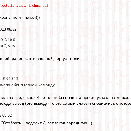
football/news ... k-chm.html
хрень, но я плакал)))
013 09:52
2013 10:01
ки", хых
ниной, ранее заготовленной, торгует поди
2013 10:13
ачала облил гавном команду,
 Билича вроде как? И не то, чтобы облил, а просто указал на мягко
сюда вывод (его вывод) что это самый слабый специалист, с которым
3 09:52
 "Отобрать и поделить", вот такая парадигма. :)