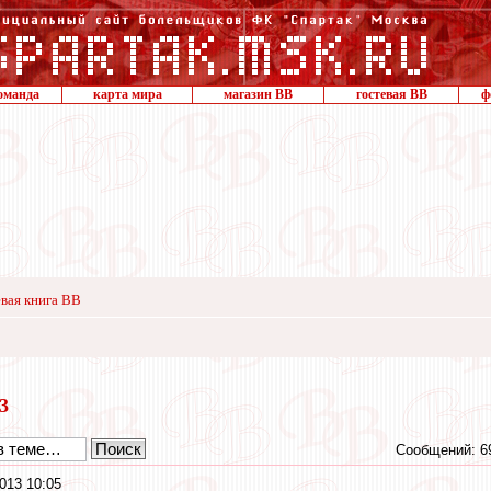
оманда
карта мира
магазин ВВ
гостевая ВВ
ф
вая книга ВВ
13
Сообщений: 6
013 10:05