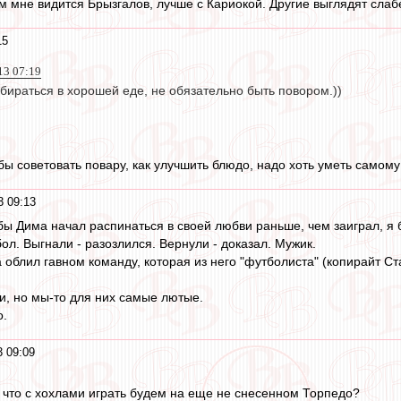
м мне видится Брызгалов, лучше с Кариокой. Другие выглядят слабе
15
013 07:19
збираться в хорошей еде, не обязательно быть повором.))
о бы советовать повару, как улучшить блюдо, надо хоть уметь самому г
3 09:13
 бы Дима начал распинаться в своей любви раньше, чем заиграл, я 
абол. Выгнали - разозлился. Вернули - доказал. Мужик.
 облил гавном команду, которая из него "футболиста" (копирайт Ста
ги, но мы-то для них самые лютые.
о.
 09:09
что с хохлами играть будем на еще не снесенном Торпедо?