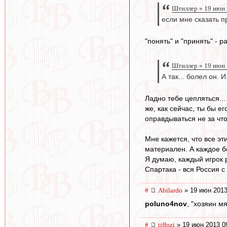
Штиллер » 19 июн 
если мне сказать п
"понять" и "принять" - р
Штиллер » 19 июн 
А так... болел он. И
Ладно тебе цепляться..
же, как сейчас, ты бы 
оправдываться не за что 
Мне кажется, что все эт
материален. А каждое бо
Я думаю, каждый игрок р
Спартака - вся Россия с 
#
Abilardo
» 19 июн 2013
poluno4nov
, "хозяин мя
#
tiffozi
» 19 июн 2013 0