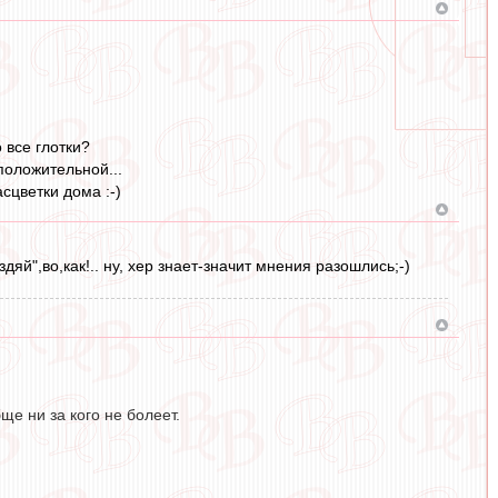
 все глотки?
положительной...
сцветки дома :-)
яй",во,как!.. ну, хер знает-значит мнения разошлись;-)
е ни за кого не болеет.