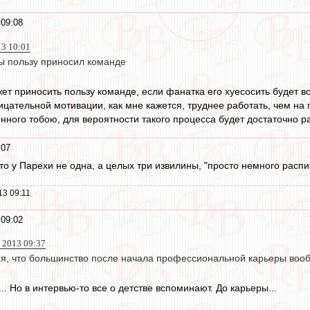
 09:08
13 10:01
бы пользу приносил команде
жет приносить пользу команде, если фанатка его хуесосить будет во
рицательной мотивации, как мне кажется, труднее работать, чем на 
нного тобою, для вероятности такого процесса будет достаточно ра
:07
то у Парехи не одна, а целых три извилины, "просто немного распизд
13 09:11
 09:02
 2013 09:37
ся, что большинство после начала профессиональной карьеры вообщ
.. Но в интервью-то все о детстве вспоминают. До карьеры...