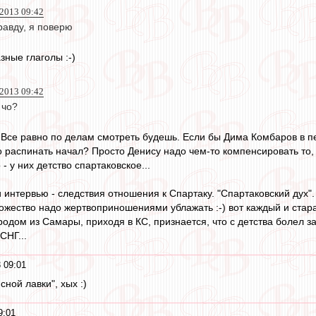
2013 09:42
равду, я поверю
азные глаголы :-)
2013 09:42
 чо?
. Все равно по делам смотреть будешь. Если бы Дима Комбаров в п
его распинать начал? Просто Денису надо чем-то компенсировать то
- у них детство спартаковское...
и интервью - следствия отношения к Спартаку. "Спартаковский дух".
жество надо жертвоприношениями ублажать :-) вот каждый и старае
одом из Самары, приходя в КС, признается, что с детства болел за 
СНГ...
 09:01
сной лавки", хых :)
9:01