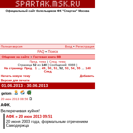
Официальный сайт болельщиков ФК "Спартак" Москва
Полная версия
Вход
•
Регистрация
FAQ
•
Поиск
Общение на сайте
Гостевая книга ВВ
»
Пред. тема
|
След. тема
Страница
52
из
140
[ Сообщений: 6988 ]
На страницу
Пред.
1
...
49
,
50
,
51
,
52
,
53
,
54
,
55
...
140
След.
Начать новую тему
Добавить
Версия для печати
01.06.2013 - 30.06.2013
gelom
-
20 июн 2013 08:56
АФК
,
Велеречивая куйня!
АФК » 20 июн 2013 09:51
20 июня 2003 года, формальным отречением
Самодержца