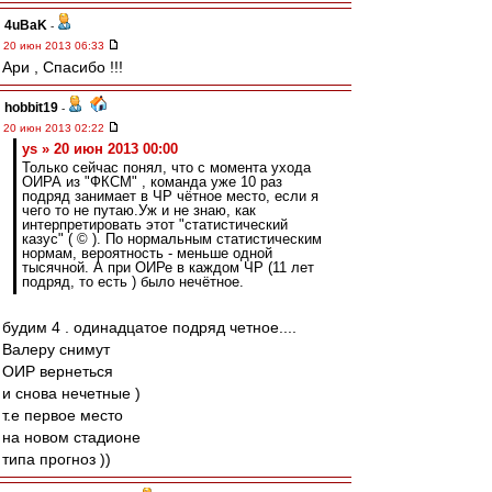
4uBaK
-
20 июн 2013 06:33
Ари , Спасибо !!!
hobbit19
-
20 июн 2013 02:22
ys » 20 июн 2013 00:00
Только сейчас понял, что с момента ухода
ОИРА из "ФКСМ" , команда уже 10 раз
подряд занимает в ЧР чётное место, если я
чего то не путаю.Уж и не знаю, как
интерпретировать этот "статистический
казус" ( © ). По нормальным статистическим
нормам, вероятность - меньше одной
тысячной. А при ОИРе в каждом ЧР (11 лет
подряд, то есть ) было нечётное.
будим 4 . одинадцатое подряд четное....
Валеру снимут
ОИР вернеться
и снова нечетные )
т.е первое место
на новом стадионе
типа прогноз ))