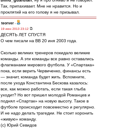
blind_guardian
, ну я про огниво и не говорил.
Так, припахивает. Мне не нравится. Но и
проклятий на его голову я не призывал.
teorver
-
19 июн 2013 23:12
ДЕСЯТЬ ЛЕТ СПУСТЯ
О чем писали на ВВ 20 иня 2003 года.
Сколько великих тренеров покидало великие
команды. А эти команды все равно оставались
флагманами мирового футбола. У «Спартака»
пока, если верить Червиченко, финансы есть
— значит, команда будет жить. Вспомните,
после ухода Константина Бескова казалось:
все, как можно работать, если такая глыба
уходит? Но вот пришел молодой Романцев и
поднял «Спартак» на новую высоту. Такое в
футболе происходит повсеместно и регулярно.
И не надо делать трагедии. Не стоит хоронить
«живую» команду.
(с) Юрий Севидов