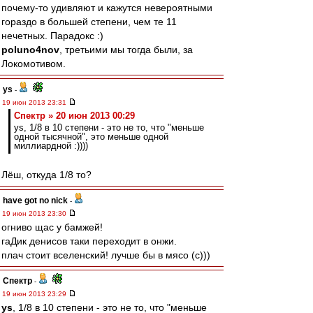
почему-то удивляют и кажутся невероятными
гораздо в большей степени, чем те 11
нечетных. Парадокс :)
poluno4nov
, третьими мы тогда были, за
Локомотивом.
ys
-
19 июн 2013 23:31
Спектр » 20 июн 2013 00:29
ys, 1/8 в 10 степени - это не то, что "меньше
одной тысячной", это меньше одной
миллиардной :))))
Лёш, откуда 1/8 то?
have got no nick
-
19 июн 2013 23:30
огниво щас у бамжей!
гаДик денисов таки переходит в онжи.
плач стоит вселенский! лучше бы в мясо (с)))
Спектр
-
19 июн 2013 23:29
ys
, 1/8 в 10 степени - это не то, что "меньше