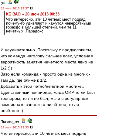
ys
-
19 июн 2013 23:37
КБ ВАО » 20 июн 2013 00:33
Что интересно, эти 10 четных мест подряд
почему-то удивляют и кажутся невероятными
гораздо в большей степени, чем те 11
нечетных. Парадокс
И неудивительно. Поскольку с предусловием,
что команда наголову сильнее всех, условная
вероятность занятия нечётного места явно не
1/2 :))
Зато если команда - просто одна из многих -
там да, где ближе к 1/2.
Добавить к этой чётно/нечётной мистике..
Единственный ченпионат, когда ОИР то ли был
тренером, то ли не был, мы и в регулярном
чемпионате заняли то ли чётное, то ли
нечётное :)
Torero_rw
-
19 июн 2013 23:33
Что интересно, эти 10 четных мест подряд