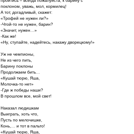
пройтись – всегда пожалуйста, к барину с
поклоном, уважь, мол, кормилец!
А тот, догадливый, скажет:
«Трофей не нужен ли?»
-Чтой-то не нужен, барин?
«Значит, нужен…»
-Как же!
«Ну, ступайте, надейтесь, накажу дворецкому!»
Уж не чемпионы,
Не из чего пить,
Барину поклоны
Продолжаем бить…
«Кушай тюрю, Яша,
Молочка-то нет»
-Где ж победы наши?
В прошлом все, мой свет!
Наказал людишкам
Выиграть, хоть что,
Пусть по мелочишке,
Конь,… и тот в пальто!
«Кушай тюрю, Яша,