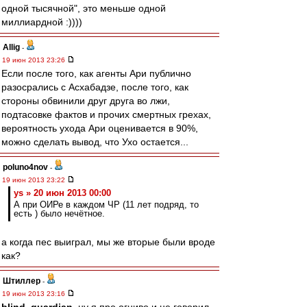
одной тысячной", это меньше одной
миллиардной :))))
Allig
-
19 июн 2013 23:26
Если после того, как агенты Ари публично
разосрались с Асхабадзе, после того, как
стороны обвинили друг друга во лжи,
подтасовке фактов и прочих смертных грехах,
вероятность ухода Ари оценивается в 90%,
можно сделать вывод, что Ухо остается...
poluno4nov
-
19 июн 2013 23:22
ys » 20 июн 2013 00:00
А при ОИРе в каждом ЧР (11 лет подряд, то
есть ) было нечётное.
а когда пес выиграл, мы же вторые были вроде
как?
Штиллер
-
19 июн 2013 23:16