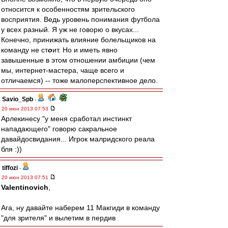
относится к особенностям зрительского
восприятия. Ведь уровень понимания футбола
у всех разный. Я уж не говорю о вкусах...
Конечно, принижать влияние болельщиков на
команду не ст
о
ит. Но и иметь явно
завышенные в этом отношении амбиции (чем
мы, интернет-мастера, чаще всего и
отличаемся) -- тоже малоперспективное дело.
Savio_Spb
-
20 июн 2013 07:53
Арлекинесу "у меня сработал инстинкт
нападающего" говорю сакральное
давайдосвидания... Игрок малридского реала
бля :))
tiffozi
-
20 июн 2013 07:51
Valentinovich
,
Ага, ну давайте наберем 11 Макгиди в команду
"для зрителя" и вылетим в пердив