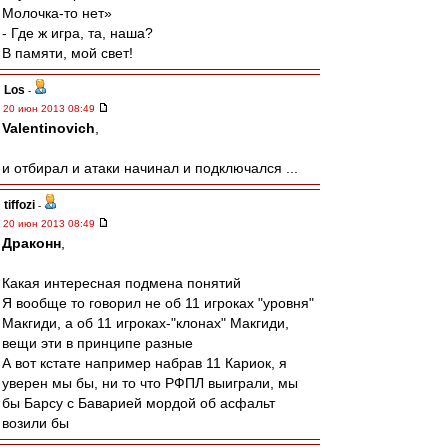
Молочка-то нет»
- Где ж игра, та, наша?
В памяти, мой свет!
Los
-
20 июн 2013 08:49
Valentinovich
,
и отбирал и атаки начинал и подключался ...
tiffozi
-
20 июн 2013 08:49
Драконн
,
Какая интересная подмена понятий
Я вообще то говорил не об 11 игроках "уровня"
Макгиди, а об 11 игроках-"клонах" Макгиди,
вещи эти в принципе разные
А вот кстате например набрав 11 Кариок, я
уверен мы бы, ни то что РФПЛ выиграли, мы
бы Барсу с Баварией мордой об асфальт
возили бы