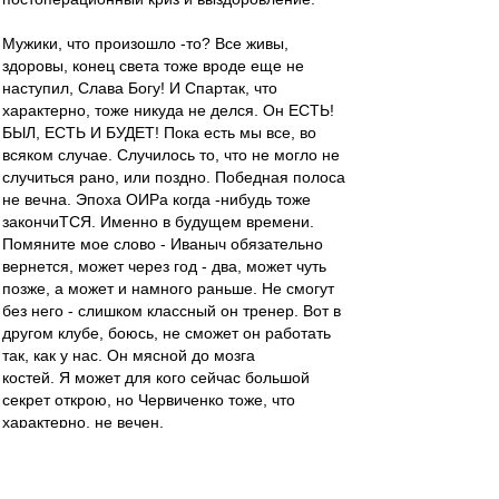
Мужики, что произошло -то? Все живы,
здоровы, конец света тоже вроде еще не
наступил, Слава Богу! И Спартак, что
характерно, тоже никуда не делся. Он ЕСТЬ!
БЫЛ, ЕСТЬ И БУДЕТ! Пока есть мы все, во
всяком случае. Случилось то, что не могло не
случиться рано, или поздно. Победная полоса
не вечна. Эпоха ОИРа когда -нибудь тоже
закончиТСЯ. Именно в будущем времени.
Помяните мое слово - Иваныч обязательно
вернется, может через год - два, может чуть
позже, а может и намного раньше. Не смогут
без него - слишком классный он тренер. Вот в
другом клубе, боюсь, не сможет он работать
так, как у нас. Он мясной до мозга
костей. Я может для кого сейчас большой
секрет открою, но Червиченко тоже, что
характерно, не вечен.
Вот как бывает - имеются в наличии Павленко,
Павлюченко, на скамейке Павлов, а еще на ВВ