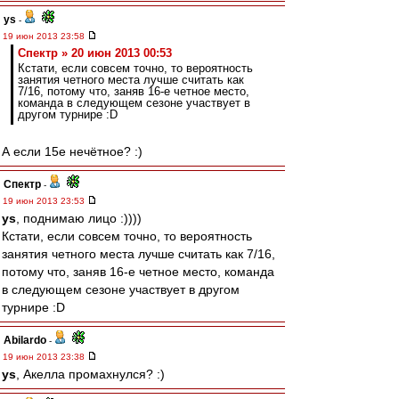
ys
-
19 июн 2013 23:58
Спектр » 20 июн 2013 00:53
Кстати, если совсем точно, то вероятность
занятия четного места лучше считать как
7/16, потому что, заняв 16-е четное место,
команда в следующем сезоне участвует в
другом турнире :D
А если 15е нечётное? :)
Спектр
-
19 июн 2013 23:53
ys
, поднимаю лицо :))))
Кстати, если совсем точно, то вероятность
занятия четного места лучше считать как 7/16,
потому что, заняв 16-е четное место, команда
в следующем сезоне участвует в другом
турнире :D
Abilardo
-
19 июн 2013 23:38
ys
, Акелла промахнулся? :)