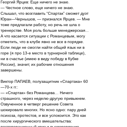
Георгий Ярцев: Еще ничего не знаю.
— Честное слово, еще ничего не знаю.
Слышал, что возглавить “Спартак” сможет дуэт
Юран—Чернышов, — признался Ярцев. — Мне
тоже предлагали работу, но речь не шла о
тренерстве. Моя роль больше менеджерская...
А что касается ситуации с Романцевым, могу
отметить, что в клубе явно не все в порядке.
Если люди не смогли найти общий язык ни в
горе (я про 13-е место в турнирной таблице),
ни в счастье (имею в виду победу в Кубке
России), значит, их рабочие отношения
завершены.
Виктор ПАПАЕВ, полузащитник «Спартака» 60
—70-х гг.:
— «Спартак» без Романцева… Ничего
страшного, через неделю-другую привыкнем.
Озвученное в четверг решение Совета
шокировало многих. Но ясно одно: пару дней
психоза, протестов, и все успокоится. Это как
после хирургического вмешательства:
постоперационный криз и выздоровление.