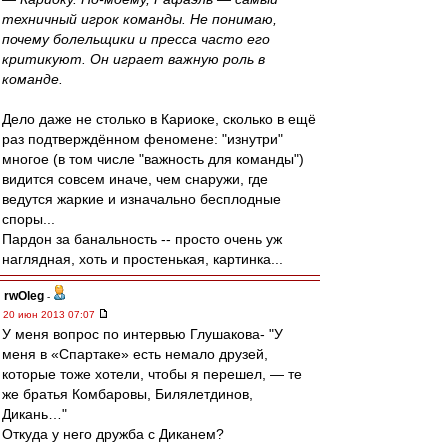
техничный игрок команды. Не понимаю,
почему болельщики и пресса часто его
критикуют. Он играет важную роль в
команде.
Дело даже не столько в Кариоке, сколько в ещё
раз подтверждённом феномене: "изнутри"
многое (в том числе "важность для команды")
видится совсем иначе, чем снаружи, где
ведутся жаркие и изначально бесплодные
споры...
Пардон за банальность -- просто очень уж
наглядная, хоть и простенькая, картинка...
rwOleg
-
20 июн 2013 07:07
У меня вопрос по интервью Глушакова- "У
меня в «Спартаке» есть немало друзей,
которые тоже хотели, чтобы я перешел, — те
же братья Комбаровы, Билялетдинов,
Дикань…"
Откуда у него дружба с Диканем?