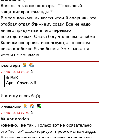
Володь, а как же поговорка: "Техничный
защитник враг команды"?
В моем понимании классический опорник - это
отобрал отдал ближнему сразу. Все не надо
ничего придумывать, это черевато
последствиями. Слава богу что не все ошибки
Кариоки соперники используют, а то совсем
низко в таблице были бы мы. Хотя, может я
чего и не понимаю
Рам и Рум
-
20 июн 2013 08:08
4uBaK
Ари , Спасибо !!!
И агенту спасибо)))
словесник
-
20 июн 2013 07:59
Valentinovich
,
конечно, "не так". Только вот не обязательно
это "не так" характеризует проблемы команды.
Вполне возможно, что в первую очередь оно