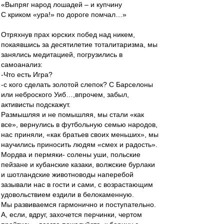
«Выпряг народ лошадей – и купчину
С криком «ура!» по дороге помчал…»
Отряхнув прах юрских побед над никем,
покаявшись за десятилетие тоталитаризма, мы
занялись медитацией, погрузились в
самоанализ:
-Что есть Игра?
-с кого сделать золотой слепок? С Барселоны
или неброского Уиб…,впрочем, забыл,
активисты подскажут.
Размышляя и не помышляя, мы стали «как
все», вернулись в футбольную семью народов,
нас приняли, «как братьев своих меньших», мы
научились приносить людям «смех и радость».
Мордва и пермяки- солены уши, польские
пейзане и кубанские казаки, волжские бурлаки
и шотландские животноводы наперебой
зазывали нас в гости и сами, с возрастающим
удовольствием ездили в белокаменную.
Мы развиваемся гармонично и поступательно.
А, если, вдруг, захочется перчинки, чертом