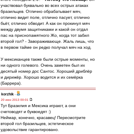
участвовал буквально во всех острых атаках
бразильцев. Отлично обрабатывает мяч,
отлично видит поле, отлично пасует, отлично
бьёт, отлично обводит. А как он прокинул мяч
между двумя защитниками и какой он отдал
пас на приснопамятного Жо, когда тот забил
второй гол? - Завораживающе. Жаль лишь, что
в первом тайме он редко получал мяч на ход.
У мексиканцев также были острые моменты, но
ни одного голевого. Очень заметен был их
десятый номер дос Сантос. Хороший дриблёр
и дирижёр. Хорошо водится и их семёрка
(Баррера).
korzhik
-
20 июн 2013 00:01
Тут Бразилия и Мексика играют, а они
счетоводят и буквоедят :)
Неймар, конечно, красавец! Пересмотрите
второй гол бразильцев, эстетическое
удовольствие гарантировано.