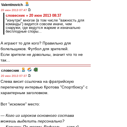
Valentinovich
-
20 июн 2013 07:47
словесник » 20 июн 2013 08:37
"изнутри" многое (в том числе "важность для
команды") видится совсем иначе, чем
снаружи, где ведутся жаркие и изначально
бесплодные споры...
А играют то для кого? Правильно для
болельщиков. Футбол для зрителей.
Если зрители не довольны, значит что то не
так…
словесник
-
20 июн 2013 07:37
Слева висит ссылочка на фратрийскую
перепечатку интервью Кротова "Спортбоксу" с
характерным заголовком.
Вот "искомое" место:
— Кого из игроков основного состава
можешь выделить персонально?
— Кариоку. По-моему, Рафаэль — самый