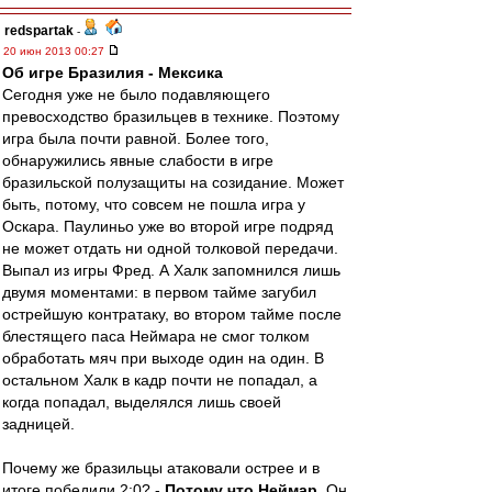
redspartak
-
20 июн 2013 00:27
Об игре Бразилия - Мексика
Сегодня уже не было подавляющего
превосходство бразильцев в технике. Поэтому
игра была почти равной. Более того,
обнаружились явные слабости в игре
бразильской полузащиты на созидание. Может
быть, потому, что совсем не пошла игра у
Оскара. Паулиньо уже во второй игре подряд
не может отдать ни одной толковой передачи.
Выпал из игры Фред. А Халк запомнился лишь
двумя моментами: в первом тайме загубил
острейшую контратаку, во втором тайме после
блестящего паса Неймара не смог толком
обработать мяч при выходе один на один. В
остальном Халк в кадр почти не попадал, а
когда попадал, выделялся лишь своей
задницей.
Почему же бразильцы атаковали острее и в
итоге победили 2:0? -
Потому что Неймар.
Он