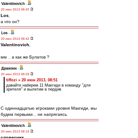
Valentinovich
-
20 июн 2013 08:45
Los
,
а что он?
Los
-
20 июн 2013 08:42
Valentinovich
,
мм .. а как же Булатов ?
Драконн
-
20 июн 2013 08:29
tiffozi » 20 июн 2013, 08:51
давайте наберем 11 Макгиди в команду "для
зрителя" и вылетим в пердив
С одиннадцатью игроками уровня Макгиди, мы
будем первыми... не напрягаясь.
Valentinovich
-
20 июн 2013 08:16
словесник
,