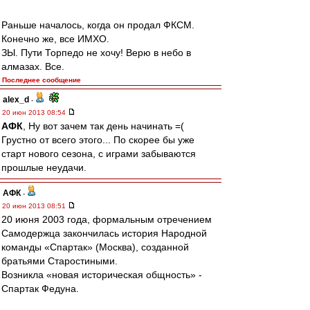
Раньше началось, когда он продал ФКСМ.
Конечно же, все ИМХО.
ЗЫ. Пути Торпедо не хочу! Верю в небо в
алмазах. Все.
Последнее сообщение
alex_d
-
20 июн 2013 08:54
АФК
, Ну вот зачем так день начинать =(
Грустно от всего этого... По скорее бы уже
старт нового сезона, с играми забываются
прошлые неудачи.
АФК
-
20 июн 2013 08:51
20 июня 2003 года, формальным отречением
Самодержца закончилась история Народной
команды «Спартак» (Москва), созданной
братьями Старостиными.
Возникла «новая историческая общность» -
Спартак Федуна.