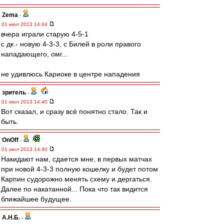
Zema
-
01 июл 2013 14:44
вчера играли старую 4-5-1
с дк - новую 4-3-3, с Билей в роли правого
нападающего, омг...
не удивлюсь Кариоке в центре нападения
зpитель
-
01 июл 2013 14:40
Вот сказал, и сразу всё понятно стало. Так и
быть.
OnOff
-
01 июл 2013 14:40
Накидают нам, сдается мне, в первых матчах
при новой 4-3-3 полную кошелку и будет потом
Карпин судорожно менять схему и дергаться.
Далее по накатанной... Пока что так видится
ближайшее будущее.
А.Н.Б.
-