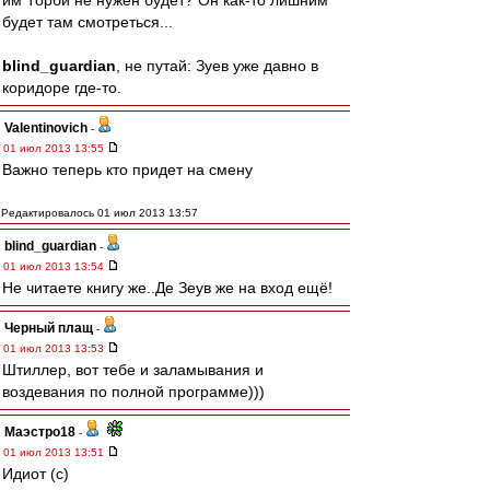
им Торби не нужен будет? Он как-то лишним
будет там смотреться...
blind_guardian
, не путай: Зуев уже давно в
коридоре где-то.
Valentinovich
-
01 июл 2013 13:55
Важно теперь кто придет на смену
Редактировалось 01 июл 2013 13:57
blind_guardian
-
01 июл 2013 13:54
Не читаете книгу же..Де Зеув же на вход ещё!
Черный плащ
-
01 июл 2013 13:53
Штиллер, вот тебе и заламывания и
воздевания по полной программе)))
Маэстро18
-
01 июл 2013 13:51
Идиот (с)