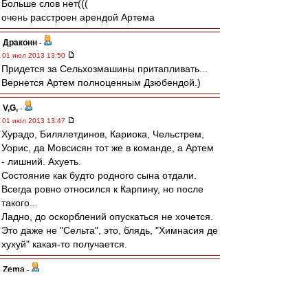
Больше слов нет(((
очень расстроен арендой Артема
Драконн
-
01 июл 2013 13:50
Придется за Сельхозмашины притапливать...
Вернется Артем полноценным Дзюбендой.)
V,G,
-
01 июл 2013 13:47
Хурадо, Билялетдинов, Кариока, Чельстрем,
Уорис, да Мовсисян тот же в команде, а Артем
- лишний. Ахуеть.
Состояние как будто родного сына отдали.
Всегда ровно относился к Карпину, но после
такого...
Ладно, до оскорблений опускаться не хочется.
Это даже не "Сельта", это, блядь, "Химнасия де
хухуй" какая-то получается.
Zema
-
01 июл 2013 13:44
Rip van Winkle
,