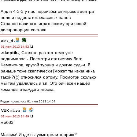
А для 4-3-3 у нас переизбыток игроков центра
поля и недостаток классных напов
Странно начинать играть схему при явной
диспропорции состава
alex_d
-
01 июл 2013 14:52
-skeptik-
, Сколько раз эта тема уже
поднималась. Посмотри статистику Лиги
Чемпионов, другой турнир и другие судьи. Я
раньше тоже скептически [может ты из-за ника
такой?((:] относился к этому. Посмотри сколько
мы там удалялись и т.п. Это бич всей нашей
команды и каждого игрока.
Редактировалось 01 июл 2013 14:54
VUK-slava
-
01 июл 2013 14:49
миб83
Максим! И где вы усмотрели теорию?