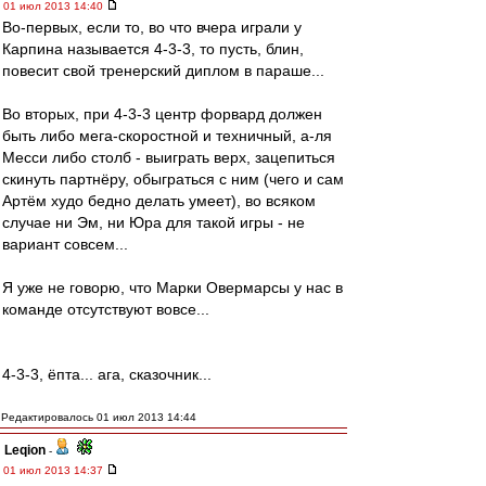
01 июл 2013 14:40
Во-первых, если то, во что вчера играли у
Карпина называется 4-3-3, то пусть, блин,
повесит свой тренерский диплом в параше...
Во вторых, при 4-3-3 центр форвард должен
быть либо мега-скоростной и техничный, а-ля
Месси либо столб - выиграть верх, зацепиться
скинуть партнёру, обыграться с ним (чего и сам
Артём худо бедно делать умеет), во всяком
случае ни Эм, ни Юра для такой игры - не
вариант совсем...
Я уже не говорю, что Марки Овермарсы у нас в
команде отсутствуют вовсе...
4-3-3, ёпта... ага, сказочник...
Редактировалось 01 июл 2013 14:44
Leqion
-
01 июл 2013 14:37