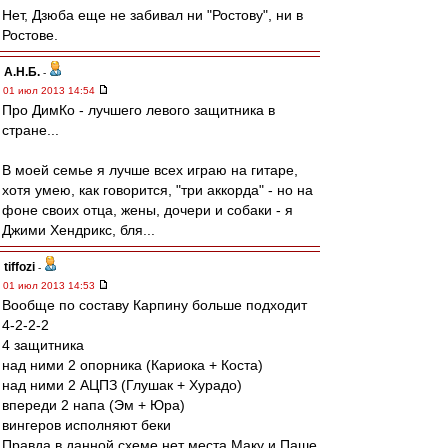
Нет, Дзюба еще не забивал ни "Ростову", ни в
Ростове.
А.Н.Б.
-
01 июл 2013 14:54
Про ДимКо - лучшего левого защитника в
стране...
В моей семье я лучше всех играю на гитаре,
хотя умею, как говорится, "три аккорда" - но на
фоне своих отца, жены, дочери и собаки - я
Джими Хендрикс, бля...
tiffozi
-
01 июл 2013 14:53
Вообще по составу Карпину больше подходит
4-2-2-2
4 защитника
над ними 2 опорника (Кариока + Коста)
над ними 2 АЦПЗ (Глушак + Хурадо)
впереди 2 напа (Эм + Юра)
вингеров исполняют беки
Правда в данной схеме нет места Маку и Паше