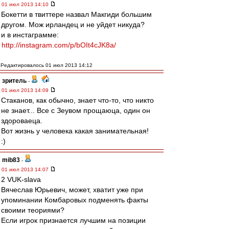
01 июл 2013 14:10
Бокетти в твиттере назвал Макгиди большим
другом. Мож ирландец и не уйдет никуда?
и в инстаграмме:
http://instagram.com/p/bOIt4cJK8a/
Редактировалось 01 июл 2013 14:12
зpитель
-
01 июл 2013 14:09
Стаканов, как обычно, знает что-то, что никто
не знает... Все с Зеувом прощаюца, один он
здороваеца.
Вот жизнь у человека какая занимательная!
:)
mib83
-
01 июл 2013 14:07
2 VUK-slava
Вячеслав Юрьевич, может, хватит уже при
упоминании Комбаровых подменять факты
своими теориями?
Если игрок признается лучшим на позиции