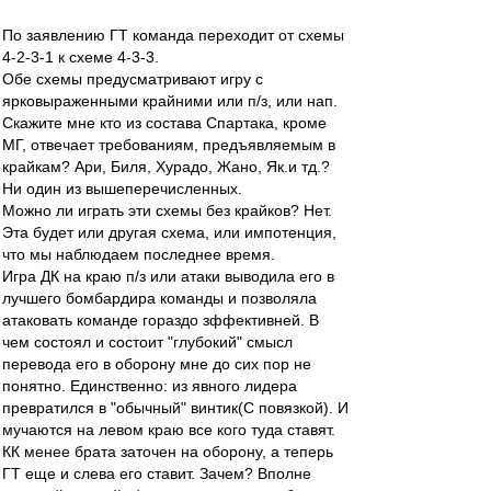
По заявлению ГТ команда переходит от схемы
4-2-3-1 к схеме 4-3-3.
Обе схемы предусматривают игру с
ярковыраженными крайними или п/з, или нап.
Скажите мне кто из состава Спартака, кроме
МГ, отвечает требованиям, предъявляемым в
крайкам? Ари, Биля, Хурадо, Жано, Як.и тд.?
Ни один из вышеперечисленных.
Можно ли играть эти схемы без крайков? Нет.
Эта будет или другая схема, или импотенция,
что мы наблюдаем последнее время.
Игра ДК на краю п/з или атаки выводила его в
лучшего бомбардира команды и позволяла
атаковать команде гораздо зффективней. В
чем состоял и состоит "глубокий" смысл
перевода его в оборону мне до сих пор не
понятно. Единственно: из явного лидера
превратился в "обычный" винтик(С повязкой). И
мучаются на левом краю все кого туда ставят.
КК менее брата заточен на оборону, а теперь
ГТ еще и слева его ставит. Зачем? Вполне