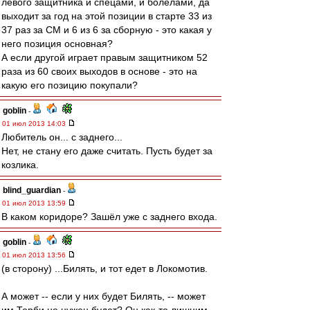
левого защитника и спецами, и болелами, да
выходит за год на этой позиции в старте 33 из
37 раз за СМ и 6 из 6 за сборную - это какая у
него позиция основная?
А если другой играет правым защитником 52
раза из 60 своих выходов в основе - это на
какую его позицию покупали?
goblin
-
01 июл 2013 14:03
Любитель он... с заднего...
Нет, не стану его даже считать. Пусть будет за
козлика.
blind_guardian
-
01 июл 2013 13:59
В каком коридоре? Зашёл уже с заднего входа.
goblin
-
01 июл 2013 13:56
(в сторону) ...Билять, и тот едет в Локомотив.
А может -- если у них будет Билять, -- может