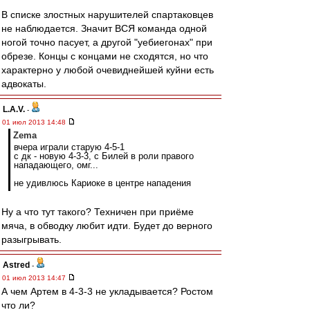
В списке злостных нарушителей спартаковцев
не наблюдается. Значит ВСЯ команда одной
ногой точно пасует, а другой "уебиегонах" при
обрезе. Концы с концами не сходятся, но что
характерно у любой очевиднейшей куйни есть
адвокаты.
L.А.V.
-
01 июл 2013 14:48
Zema
вчера играли старую 4-5-1
с дк - новую 4-3-3, с Билей в роли правого
нападающего, омг...
не удивлюсь Кариоке в центре нападения
Ну а что тут такого? Техничен при приёме
мяча, в обводку любит идти. Будет до верного
разыгрывать.
Astred
-
01 июл 2013 14:47
А чем Артем в 4-3-3 не укладывается? Ростом
что ли?