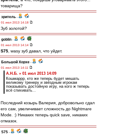
товарища?
зpитель
-
01 июл 2013 14:18
Зуб золотой?
goblin
-
01 июл 2013 14:14
S75
, wasy зуб давал, что уйдет.
Большой Хорхе
-
01 июл 2013 14:11
А.Н.Б. » 01 июл 2013 14:09
Кошмаррр, кто же теперь будет мешать
великому тренеру и звёздным игрокам
показывать достойную игру, на кого ж теперь
всё спихивать...
Последний козырь Валерия, добровольно сдал
его сам, увеличивает сложность до Nightmare
Mode. :) Никаких теперь quick save, никаких
отмазок.
S75
-