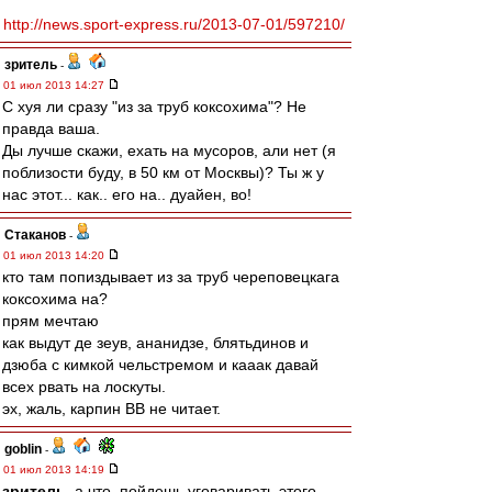
http://news.sport-express.ru/2013-07-01/597210/
зpитель
-
01 июл 2013 14:27
С хуя ли сразу "из за труб коксохима"? Не
правда ваша.
Ды лучше скажи, ехать на мусоров, али нет (я
поблизости буду, в 50 км от Москвы)? Ты ж у
нас этот... как.. его на.. дуайен, во!
Cтаканов
-
01 июл 2013 14:20
кто там попиздывает из за труб череповецкага
коксохима на?
прям мечтаю
как выдут де зеув, ананидзе, блятьдинов и
дзюба с кимкой чельстремом и кааак давай
всех рвать на лоскуты.
эх, жаль, карпин ВВ не читает.
goblin
-
01 июл 2013 14:19
зpитель
, а что, пойдешь уговаривать этого...