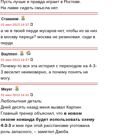
Пусть лучше и правда играет в Ростове.
На лавке сидеть смысла нет.
Cтаканов
-
01 июл 2013 14:37
а че в твоей перди мусаров нет, чтобы из за них
в москву переца? москва не резиновая. сиди в
перди.
Baytmen
-
01 июл 2013 14:37
Почему-то вся эта история с переходом на 4-3-
3 веселит неимоверно, а почему понять не
могу.
Meyer
-
01 июл 2013 14:31
Любопытная деталь:
Дней десять назад меня вызвал Карпин.
Главный тренер объяснил, что
в новом
сезоне команда будет использовать схему
4-3-3
и мне при этой расстановке уготована
роль запасного, – заметил Дзюба.