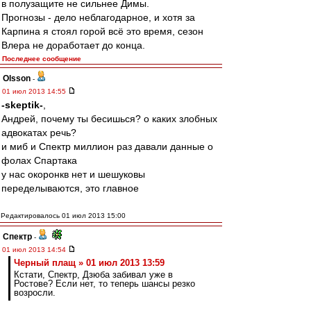
в полузащите не сильнее Димы.
Прогнозы - дело неблагодарное, и хотя за
Карпина я стоял горой всё это время, сезон
Влера не доработает до конца.
Последнее сообщение
Olsson
-
01 июл 2013 14:55
-skeptik-
,
Андрей, почему ты бесишься? о каких злобных
адвокатах речь?
и миб и Спектр миллион раз давали данные о
фолах Спартака
у нас окоронкв нет и шешуковы
переделываются, это главное
Редактировалось 01 июл 2013 15:00
Спектр
-
01 июл 2013 14:54
Черный плащ » 01 июл 2013 13:59
Кстати, Спектр, Дзюба забивал уже в
Ростове? Если нет, то теперь шансы резко
возросли.