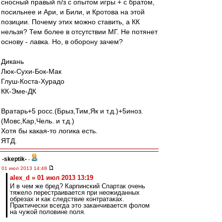
сносный правый п/з с опытом игры + с братом,
посильнее и Ари, и Били, и Кротова на этой
позиции. Почему этих можно ставить, а КК
нельзя? Тем более в отсутствии МГ. Не потянет
основу - лавка. Но, в оборону зачем?
Дикань
Люк-Сухи-Бок-Мак
Глуш-Коста-Хурадо
КК-Эме-ДК
Вратарь+5 росс.(Брыз,Тим,Як и т.д.)+5иноз.
(Мовс,Кар,Чель. и т.д.)
Хотя бы какая-то логика есть.
ЯТД.
-skeptik-
-
01 июл 2013 14:48
alex_d » 01 июл 2013 13:19
И в чем же бред? Карпинский Спартак очень
тяжело перестраивается при неожиданных
обрезах и как следствие контратаках.
Практически всегда это заканчивается фолом
на чужой половине поля.