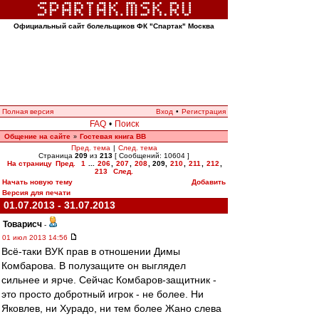
Официальный сайт болельщиков ФК "Спартак" Москва
Полная версия
Вход
•
Регистрация
FAQ
•
Поиск
Общение на сайте
Гостевая книга ВВ
»
Пред. тема
|
След. тема
Страница
209
из
213
[ Сообщений: 10604 ]
На страницу
Пред.
1
...
206
,
207
,
208
,
209
,
210
,
211
,
212
,
213
След.
Начать новую тему
Добавить
Версия для печати
01.07.2013 - 31.07.2013
Товарисч
-
01 июл 2013 14:56
Всё-таки ВУК прав в отношении Димы
Комбарова. В полузащите он выглядел
сильнее и ярче. Сейчас Комбаров-защитник -
это просто добротный игрок - не более. Ни
Яковлев, ни Хурадо, ни тем более Жано слева