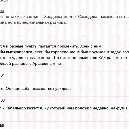
19:13
зад
ьянц так извивается.... Хиддинка можно, Самедова - можно, а вот ш
на есть принципиальная разница."
ется и разные пункты пытается применить. Хрен с ним.
 бы выкручивался, если бы корреспондент был поумнее и задал во
кто не удалял тогда с поля. Что никак не помешало КДК рассмотре
лейшей разницы с Аршавиным нет.
:04
го! Он еще себя покажет вот увидишь.
:00
с - Кабальеро кажется, ну который нам положил недавно, накрутив 
:58