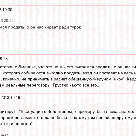
3 19:30
13 20:25
мся продать, о он нас кидает ради турок
9:25
стории с Эменике, что это не мы его пытаемся продать, о он нас к
, которого собираются выгодно продать, вряд ли поставят на весь 
 конечно, не принимать в расчет обещанную Федуном "икру". Кардо
 реальные переговоры. Грустно как-то все это...
2013 19:16
 цитирую :"В ситуации с Веллитоном, к примеру, была показана жёл
арном регламенте тогда не было. Поэтому там пошли по другому пу
чётко и понятно"