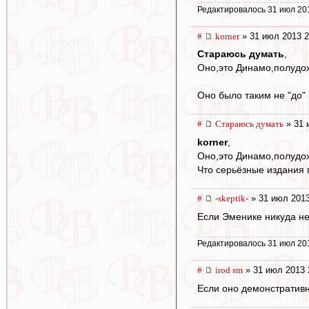
Редактировалось 31 июл 20
#
korner
» 31 июл 2013 2
Стараюсь думать
,
Оно,это Динамо,полудох
Оно было таким не "до" 
#
Стараюсь думать
» 31 
korner
,
Оно,это Динамо,полудох
Что серьёзные издания 
#
-skeptik-
» 31 июл 2013
Если Эменике никуда не 
Редактировалось 31 июл 20
#
irod sm
» 31 июл 2013 
Если оно демонстративн