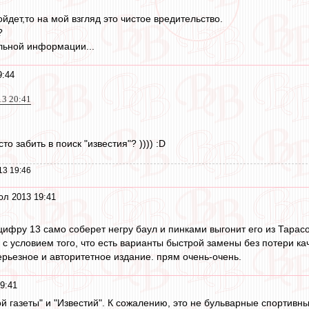
ойдет,то на мой взгляд это чистое вредительство.
?
ьной информации...
9:44
13 20:41
о забить в поиск "известия"? )))) :D
13 19:46
юл 2013 19:41
цифру 13 само соберет негру баул и пинками выгонит его из Тарасо
, с условием того, что есть варианты быстрой замены без потери ка
ерьезное и авторитетное издание. прям очень-очень.
9:41
ой газеты" и "Известий". К сожалению, это не бульварные спортивн