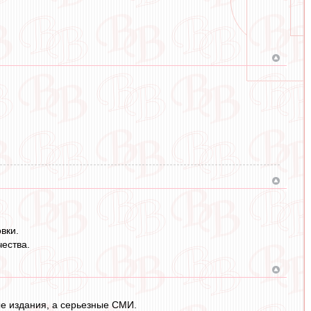
вки.
чества.
ые издания, а серьезные СМИ.