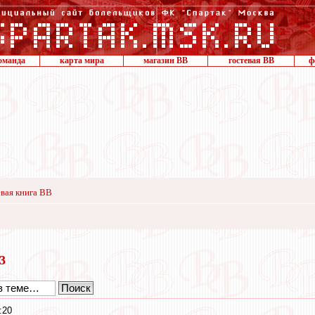
оманда
карта мира
магазин ВВ
гостевая ВВ
ф
вая книга ВВ
13
:20