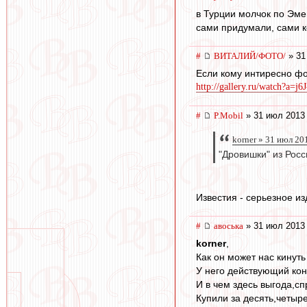
в Турции молчок по Эмен
сами придумали, сами 
#
ВИТАЛИЙ/ФОТО/
» 31
Если кому интиресно фо
http://gallery.ru/watch?a=j
#
P.Mobil
» 31 июл 2013 
korner » 31 июл 20
"Дровишки" из Росс
Известия - серьезное и
#
авоська
» 31 июл 2013 
korner
,
Как он может нас кинуть
У него действующий кон
И в чем здесь выгода,с
Купили за десять,четыре