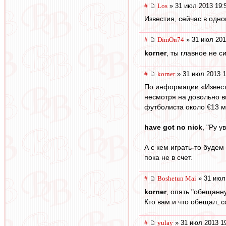
#
Los
» 31 июл 2013 19:
Известия, сейчас в одно
#
DimOn74
» 31 июл 201
korner
, ты главное не с
#
korner
» 31 июл 2013 1
По информации «Извести
несмотря на довольно в
футболиста около €13 м
have got no nick
, "Ру 
А с кем играть-то буд
пока не в счет.
#
Boshetun Mai
» 31 июл
korner
, опять "обещанну
Кто вам и что обещал, 
#
yulay
» 31 июл 2013 1