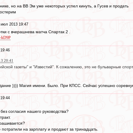
ике, но на ВВ Эм уже некоторых успел кинуть, а Гусев и продать
костерим
 июл 2013 19:47
тки с вчерашнева матча Спартак 2 .
6J-kD9P
19:46
13 20:41
ийской газеты" и "Известий". К сожалению, это не бульварные спо
здание )))) Магия имени. Было. При КПСС. Сейчас успешно соревнуе
19:44
 без согласия нашего руководства?
тракт.
прашивается?
 потратили на зарплату и продают за тринадцать.