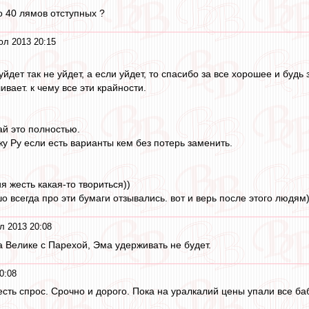
о 40 лямов отступных ?
юл 2013 20:15
уйдет так не уйдет, а если уйдет, то спасибо за все хорошее и будь 
ивает. к чему все эти крайности.
ай это полностью.
жу Ру если есть варианты кем без потерь заменить.
я жесть какая-то твориться))
шо всегда про эти бумаги отзывались. вот и верь после этого людям)
л 2013 20:08
а Велике с Парехой, Эма удерживать не будет.
0:08
есть спрос. Срочно и дорого. Пока на уралкалий цены упали все б