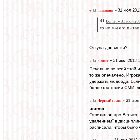
#
mmmmm
» 31 июл 201
korner » 31 июл 20
то не мы его пытае
Откуда дровишки?
#
korner
» 31 июл 2013 1
Печально во всей этой и
то же опечалено. Игрока
удержать людоеда. Если,
более фантазии СМИ, чем
#
Черный плащ
» 31 июл 
teorver
,
Ответил он про Велика,
удалением" в дисциплин
расписали, чтобы было 