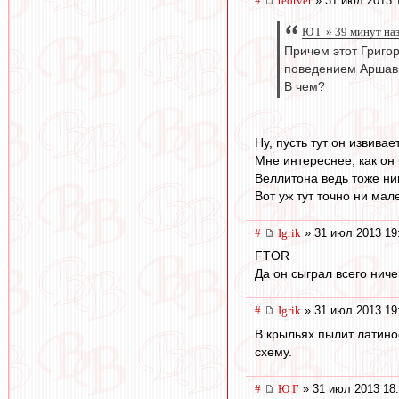
#
teorver
» 31 июл 2013 
Ю Г » 39 минут на
Причем этот Григор
поведением Аршави
В чем?
Ну, пусть тут он извива
Мне интереснее, как он
Веллитона ведь тоже ни
Вот уж тут точно ни ма
#
Igrik
» 31 июл 2013 19
FTOR
Да он сыграл всего ниче
#
Igrik
» 31 июл 2013 19
В крыльях пылит латино
схему.
#
Ю Г
» 31 июл 2013 18