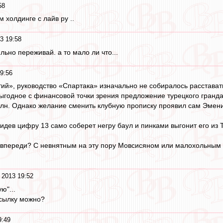
58
м холдинге с лайв ру ..
3 19:58
ильно переживай. а то мало ли что...
9:56
й», руководство «Спартака» изначально не собиралось расстават
ыгодное с финансовой точки зрения предложение турецкого гранда
лн. Однако желание сменить клубную прописку проявил сам Эменик
увидев цифру 13 само соберет негру баул и пинками выгонит его из 
ем впереди? С невнятным на эту пору Мовсисяном или малохольны
 2013 19:52
ю"...
ссылку можно?
9:49