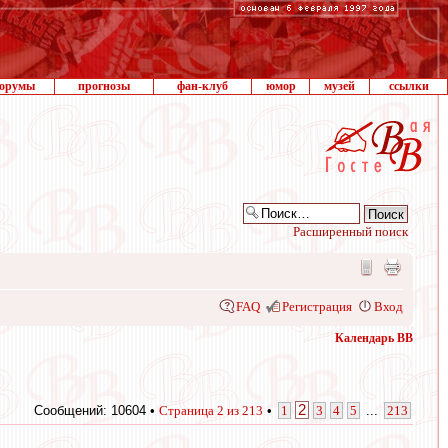
орумы
прогнозы
фан-клуб
юмор
музей
ссылки
Расширенный поиск
FAQ
Регистрация
Вход
Календарь ВВ
2
Сообщений: 10604 •
Страница
2
из
213
•
1
3
4
5
...
213