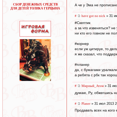
СБОР ДЕНЕЖНЫХ СРЕДСТВ
А че у Эма не прописан
ДЛЯ ДЕТЕЙ ТОЛИКА ГЕРЦЫНА
#
have got no nick
» 31 и
#Скептик
а за что извеняться? не 
ни кто его говном не пол
#корнер
если уж цитируе, то дел
я же сказал, что поддер
#планер
да, с бумагами уралкали
а ребята с рбк так хоро
#
Мирный_Атом
» 31 ию
думаю, Ру, обжегшись н
#
Planer
» 31 июл 2013 2
Продавать всех на кого 