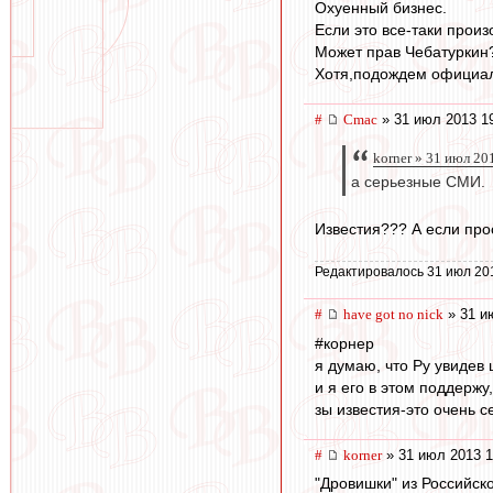
Охуенный бизнес.
Если это все-таки произ
Может прав Чебатуркин
Хотя,подождем официал
#
Cmac
» 31 июл 2013 1
korner » 31 июл 20
а серьезные СМИ.
Известия??? А если прост
Редактировалось 31 июл 20
#
have got no nick
» 31 и
#корнер
я думаю, что Ру увидев 
и я его в этом поддержу
зы известия-это очень с
#
korner
» 31 июл 2013 1
"Дровишки" из Российск