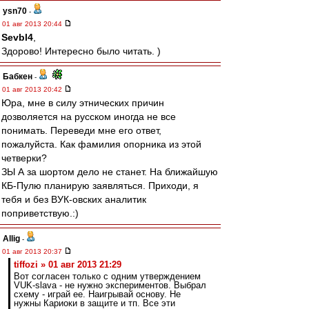
ysn70
-
01 авг 2013 20:44
Sevbl4
,
Здорово! Интересно было читать. )
Бабкен
-
01 авг 2013 20:42
Юра, мне в силу этнических причин
дозволяется на русском иногда не все
понимать. Переведи мне его ответ,
пожалуйста. Как фамилия опорника из этой
четверки?
ЗЫ А за шортом дело не станет. На ближайшую
КБ-Пулю планирую заявляться. Приходи, я
тебя и без ВУК-овских аналитик
поприветствую.:)
Allig
-
01 авг 2013 20:37
tiffozi » 01 авг 2013 21:29
Вот согласен только с одним утверждением
VUK-slava - не нужно экспериментов. Выбрал
схему - играй ее. Наигрывай основу. Не
нужны Кариоки в защите и тп. Все эти