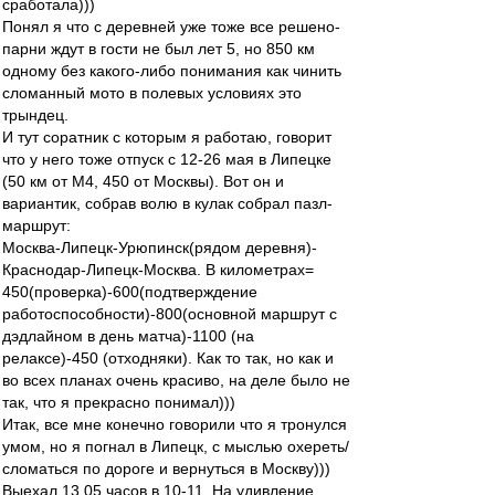
сработала)))
Понял я что с деревней уже тоже все решено-
парни ждут в гости не был лет 5, но 850 км
одному без какого-либо понимания как чинить
сломанный мото в полевых условиях это
трындец.
И тут соратник с которым я работаю, говорит
что у него тоже отпуск с 12-26 мая в Липецке
(50 км от М4, 450 от Москвы). Вот он и
вариантик, собрав волю в кулак собрал пазл-
маршрут:
Москва-Липецк-Урюпинск(рядом деревня)-
Краснодар-Липецк-Москва. В километрах=
450(проверка)-600(подтверждение
работоспособности)-800(основной маршрут с
дэдлайном в день матча)-1100 (на
релаксе)-450 (отходняки). Как то так, но как и
во всех планах очень красиво, на деле было не
так, что я прекрасно понимал)))
Итак, все мне конечно говорили что я тронулся
умом, но я погнал в Липецк, с мыслью охереть/
сломаться по дороге и вернуться в Москву)))
Выехал 13.05 часов в 10-11. На удивление