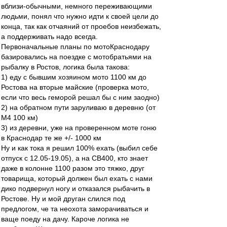
вблизи-обычными, немного переживающими
людьми, понял что нужно идти к своей цели до
конца, так как отчаяний от проебов неизбежать,
а поддерживать надо всегда.
Первоначальные планы по мотоКраснодару
базировались на поездке с мотобратьями на
рыбалку в Ростов, логика была такова:
1) еду с бывшим хозяином мото 1100 км до
Ростова на вторые майские (проверка мото,
если что весь геморой решал бы с ним заодно)
2) на обратном пути заруливаю в деревню (от
М4 100 км)
3) из деревни, уже на проверенном моте гоню
в Краснодар те же +/- 1000 км
Ну и как тока я решил 100% ехать (выбил себе
отпуск с 12.05-19.05), а на СВ400, кто знает
даже в колонне 1100 разом это тяжко, друг
товарища, который должен был ехать с нами
дико подвернул ногу и отказался рыбачить в
Ростове. Ну и мой друган слился под
предлогом, че та неохота заморачиваться и
ваще поеду на дачу. Кароче логика не