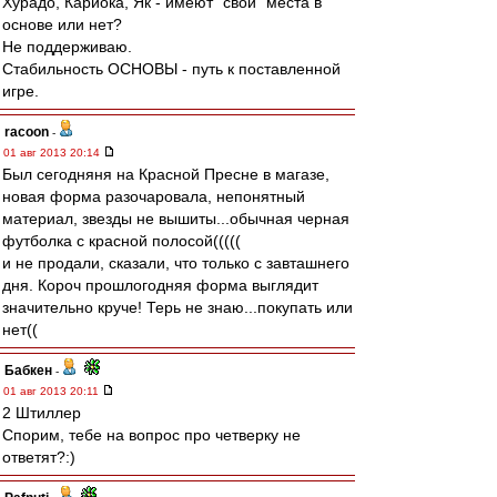
Хурадо, Кариока, Як - имеют "свои" места в
основе или нет?
Не поддерживаю.
Стабильность ОСНОВЫ - путь к поставленной
игре.
racoon
-
01 авг 2013 20:14
Был сегодняня на Красной Пресне в магазе,
новая форма разочаровала, непонятный
материал, звезды не вышиты...обычная черная
футболка с красной полосой(((((
и не продали, сказали, что только с завташнего
дня. Короч прошлогодняя форма выглядит
значительно круче! Терь не знаю...покупать или
нет((
Бабкен
-
01 авг 2013 20:11
2 Штиллер
Спорим, тебе на вопрос про четверку не
ответят?:)