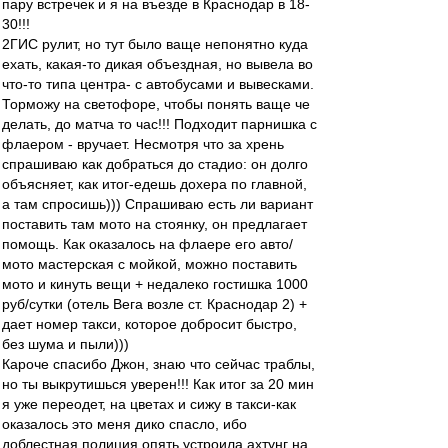
пару встречек и я на въезде в Краснодар в 18-
30!!!
2ГИС рулит, но тут было ваще непонятно куда
ехать, какая-то дикая объездная, но вывела во
что-то типа центра- с автобусами и вывесками.
Торможу на светофоре, чтобы понять ваще че
делать, до матча то час!!! Подходит парнишка с
флаером - вручает. Несмотря что за хрень
спрашиваю как добраться до стадио: он долго
объясняет, как итог-едешь дохера по главной,
а там спросишь))) Спрашиваю есть ли вариант
поставить там мото на стоянку, он предлагает
помощь. Как оказалось на флаере его авто/
мото мастерская с мойкой, можно поставить
мото и кинуть вещи + недалеко гостишка 1000
руб/сутки (отель Вега возле ст. Краснодар 2) +
дает номер такси, которое добросит быстро,
без шума и пыли)))
Кароче спасибо Джон, знаю что сейчас траблы,
но ты выкрутишься уверен!!! Как итог за 20 мин
я уже переодет, на цветах и сижу в такси-как
оказалось это меня дико спасло, ибо
доблестная полиция опять устроила ахтунг на