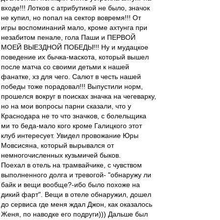
входе!!! Лотков с атрибутикой не было, значок
не купил, но попал на сектор вовремя!!! От
игры воспоминаний мало, кроме ахтунга при
незабитом пенале, гола Паши и ПЕРВОЙ
МОЕЙ ВЫЕЗДНОЙ ПОБЕДЫ!!! Ну и мудацкое
поведение их бычка-маскота, который вышел
после матча со своими детьми к нашей
фанатке, хз для чего. Салют в честь нашей
победы тоже порадовал!!! Выпустили норм,
прошелся вокруг в поисках значка на чегеварку,
но на мои вопросы парни сказали, что у
Краснодара не то что значков, с болельщика
ми то беда-мало кого кроме Галицкого этот
клуб интересует. Увидел провожание Юры
Мовсисяна, который вырывался от
немногочисленных кузьмичей быков.
Поехал в отель на трамвайчике, с чувством
выполненного долга и тревогой- "обнаружу ли
байк и вещи вообще?-ибо было похоже на
дикий фарт". Вещи в отеле обнаружил, дошел
до сервиса где меня ждал Джон, как оказалось
Женя, по наводке его подруги))) Дальше был