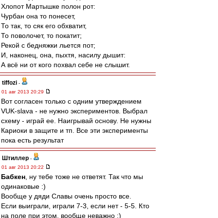
Хлопот Мартышке полон рот:
Чурбан она то понесет,
То так, то сяк его обхватит,
То поволочет, то покатит;
Рекой с бедняжки льется пот;
И, наконец, она, пыхтя, насилу дышит:
А всё ни от кого похвал себе не слышит.
tiffozi
-
01 авг 2013 20:29
Вот согласен только с одним утверждением
VUK-slava - не нужно экспериментов. Выбрал
схему - играй ее. Наигрывай основу. Не нужны
Кариоки в защите и тп. Все эти эксперименты
пока есть результат
Штиллер
-
01 авг 2013 20:22
Бабкен
, ну тебе тоже не ответят. Так что мы
одинаковые :)
Вообще у дяди Славы очень просто все.
Если выиграли, играли 7-3, если нет - 5-5. Кто
на поле при этом, вообще неважно :)