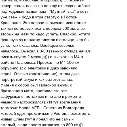
поймали, но посидели хорошо))) Спокойный
вечер, сопли-слезы по поводу отъезда в кабаке
под кодовым названием - "Мутный глаз" и вот я
уже свеж и бодр в утра стартую в Ростов-
Краснодар. Это первое серьезное испытание
так как во-первых ехать порядка 800 км, а во
вторых на матч то надо успеть. Спасибо, кстати
фэн-шую за продажу тикетов в столице, хер бы
успел как оказалось. Вообщем веселье
началось...Выехал в 9-00 (важно: отсюда начал
писать спустя 2 месяца))) и выехал на М4 в
районе Павловска. Проехал по М4 100 км,
обрубило всю электрику и дико завоняло
серой. Открыл капот(сидение), а там дико
перегретый аккум и как раз этот запах.
У меня с собой был запасной аккум. с
братовского мото, поставил его все
зафурыкало, но так как я не але в ремонте
немного насторожился))) И тут возле меня
тормозит Honda VFR - Серега из Волгограда,
который едет прокатиться в Ростов, посмотреть
новый шлем (тут я понял что не самый
смелый, люди просто катаются по 800 км))).