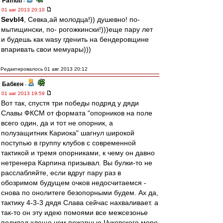
Pafnuti
-
01 авг 2013 20:10
Sevbl4
, Севка,ай молодца!)) душевно! по-
мытищински, по- рогожкински!)))еще пару лет
и будешь как wasy гденить на бендеровщине
впаривать свои мемуары)))
Редактировалось 01 авг 2013 20:12
Бабкен
-
01 авг 2013 19:59
Вот так, спустя три победы подряд у дяди
Славы ФКСМ от формата "опорников на поле
всего один, да и тот не опорник, а
полузащитник Кариока" шагнул широкой
поступью в группу клубов с современной
тактикой и тремя опорниками, к чему он давно
нетренера Карпина призывал. Вы булки-то не
расслабляйте, если вдруг пару раз в
обозримом будущем очков недосчитаемся -
снова по онолитеге безопорными будем. Ах да,
тактику 4-3-3 дядя Слава сейчас нахваливает. а
так-то он эту идею помоями все межсезонье
поливал хлеще чем пожарные Чуковского море