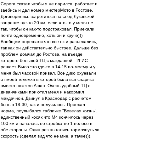
Серега сказал чтобы я не парился, работает и
заебись и дал номер мистерМото в Ростове.
Договорились встретиться на след Луковской
заправке где-то 20 км, если что-то у меня не
так, чтобы он как-то подстраховал. Приехали
почти одновременно, хоть он и круче)))
Вообщем порешали что все ок и разъехались,
так как он действительно быстрее. Дальше без
проблем домчал до Ростова, на въезде
которого большой ТЦ с макдачной - 2ГИС
решает. Было это где-то в 14-15 по-моему и у
меня был часовой привал. Все дико охуевали
от моей тележки в которой была вся снаряга
вместо пакетов Ашан. Очень удобный ТЦ с
диванчиками приютил меня и накормил
макдачной. Двинул в Краснодар с расчетом
быть в 18-30, так и получилось. Проехал
норма, поулыбался табличке "Вевелая жизнь",
единственный косяк что М4 кончилось через
100 км и началась ее стройка-по 1 полосе в
обе стороны. Один раз пытались тормознуть за
скорость (сделал вид что не мне, а тачке))),