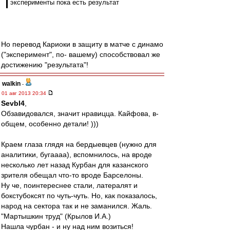
эксперименты пока есть результат
Но перевод Кариоки в защиту в матче с динамо
("эксперимент", по- вашему) способствовал же
достижению "результата"!
walkin
-
01 авг 2013 20:34
Sevbl4
,
Обзавидовался, значит нравицца. Кайфова, в-
общем, особенно детали! )))
Краем глаза глядя на бердыевцев (нужно для
аналитики, бугаааа), вспомнилось, на вроде
несколько лет назад Курбан для казанского
зрителя обещал что-то вроде Барселоны.
Ну че, поинтереснее стали, латералят и
бокстубоксят по чуть-чуть. Но, как показалось,
народ на сектора так и не заманился. Жаль.
"Мартышкин труд" (Крылов И.А.)
Нашла чурбан - и ну над ним возиться!