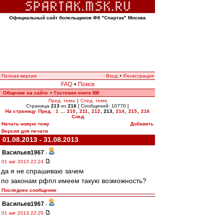
Официальный сайт болельщиков ФК "Спартак" Москва
Полная версия
Вход
•
Регистрация
FAQ
•
Поиск
Общение на сайте
Гостевая книга ВВ
»
Пред. тема
|
След. тема
Страница
213
из
216
[ Сообщений: 10770 ]
На страницу
Пред.
1
...
210
,
211
,
212
,
213
,
214
,
215
,
216
След.
Начать новую тему
Добавить
Версия для печати
01.08.2013 - 31.08.2013
Васильев1967
-
01 авг 2013 22:24
да я не спрашиваю зачем
по законам рфпл имеем такую возможность?
Последнее сообщение
Васильев1967
-
01 авг 2013 22:20