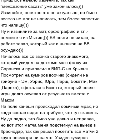
Пришлось начало изменить, так как
"межсезонье сасать" уже закончилось)))
Извиняйте, понятно что не актуально, но было
весело не мог не написать, тем более запостил
что напишу)))
Ну и извиняйте за мат, орфографию и т.п.-
помните я из Мытищ))) ВВ почти не читаю, на
работе завал, который как и нытиков на ВВ
осуждаю)))
Началось все со звонка старого знакомого,
который увидел на доткоме мою фотку из
Саранска и пригласил в ВИП-С на Крылья.
Посмотрел на кумиров воочию (сидели на
трибуне - Эм, Уорис, Юра, Парш, Бокетти, Мак
,Пареха), сфотался с Бокетти, который после
игры долго охуевал от результата вместе с
Маком.
На поле канешн происходил обычный мрак, но
когда состав сидит на трибуне, что тут скажешь.
Ну да ладно, это было уже давно и неправда,
но вот итог матча меня подстегнул на выезд в
Краснодар, так как решил посетить все матчи 2
круга несмотря ни на что. Увидев кумиров