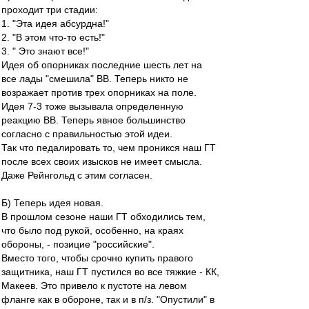
проходит три стадии:
1. "Эта идея абсурдна!"
2. "В этом что-то есть!"
3. " Это знают все!"
Идея об опорниках последние шесть лет на
все лады "смешила" ВВ. Теперь никто не
возражает против трех опорниках на поле.
Идея 7-3 тоже вызывала определенную
реакцию ВВ. Теперь явное большинство
согласно с правильностью этой идеи.
Так что педалировать то, чем проникся наш ГТ
после всех своих изысков не имеет смысла.
Даже Рейнгольд с этим согласен.
Б) Теперь идея новая.
В прошлом сезоне наши ГТ обходились тем,
что было под рукой, особенно, на краях
обороны, - позицие "российские".
Вместо того, чтобы срочно купить правого
защитника, наш ГТ пустился во все тяжкие - КК,
Макеев. Это привело к пустоте на левом
фланге как в обороне, так и в п/з. "Опустили" в