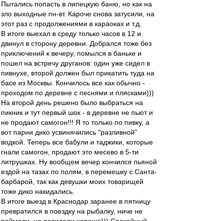
Пытались попасть в липецкую баню, но как на
зло выходные пн-вт. Кароче снова затусили, на
этот раз с продолжениями в караоках и т.д.
В итоге выехал в среду только часов в 12 и
двинул в сторону деревни. Добрался тоже без
приключений к вечеру, помылся в баньке и
пошел на встречу друганов: один уже сидел в
пивнухе, второй должен был прикатить туда на
басе из Москвы. Кончилось все как обычно -
проходом по деревне с песнями и плясками)))
На второй день решено было выбраться на
пикник и тут первый шок - в деревне не пьют и
не продают самогон!!! Я то только по пивку, а
вот парни дико усвинячились "разливной"
водкой. Теперь все бабули и таджики, которые
гнали самогон, продают это месево в 5-ти
литрушках. Ну вообщем вечер кончился пьяной
ездой на тазах по полям, в перемешку с Санта-
барбарой, так как девушки моих товарищей
тоже дико накидались.
В итоге выезд в Краснодар заранее в пятницу
превратился в поездку на рыбалку, ниче не