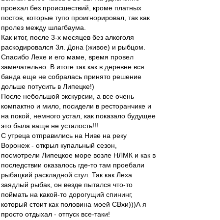
проехал без происшествий, кроме платных
постов, которые тупо проигнорировал, так как
пролез между шлагбаума.
Как итог, после 3-х месяцев без алкоголя
раскодировался 3л. Дона (живое) и рыбцом.
Спасибо Лехе и его маме, время провел
замечательно. В итоге так как в деревне вся
банда еще не собралась принято решение
дольше потусить в Липецке!)
После небольшой экскурсии, а все очень
компактно и мило, посидели в ресторанчике и
на покой, немного устал, как показало будущее
это была ваще не усталость!!!
С утреца отправились на Ниве на реку
Воронеж - открыл купальный сезон,
посмотрели Липецкое море возле НЛМК и как в
последствии оказалось где-то там проебали
рыбацкий раскладной стул. Так как Леха
заядлый рыбак, он везде пытался что-то
поймать на какой-то дорогущий спининг,
который стоит как половина моей СВхи)))А я
просто отдыхал - отпуск все-таки!