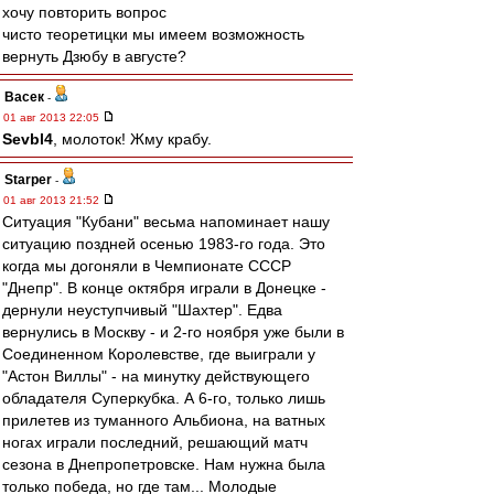
хочу повторить вопрос
чисто теоретицки мы имеем возможность
вернуть Дзюбу в августе?
Васек
-
01 авг 2013 22:05
Sevbl4
, молоток! Жму крабу.
Starper
-
01 авг 2013 21:52
Ситуация "Кубани" весьма напоминает нашу
ситуацию поздней осенью 1983-го года. Это
когда мы догоняли в Чемпионате СССР
"Днепр". В конце октября играли в Донецке -
дернули неуступчивый "Шахтер". Едва
вернулись в Москву - и 2-го ноября уже были в
Соединенном Королевстве, где выиграли у
"Астон Виллы" - на минутку действующего
обладателя Суперкубка. А 6-го, только лишь
прилетев из туманного Альбиона, на ватных
ногах играли последний, решающий матч
сезона в Днепропетровске. Нам нужна была
только победа, но где там... Молодые