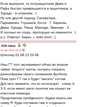
Если выиграли, то полузащитники Дима и
Рафа быстро превращаются в защитников, а
Хурадо - в опорника. :)
Ну или другой подход: Сальваторе,
Паршивлюк, Глушаков, Коста - 7, Кариока,
Дима, Хурадо, Паша, Макгиди, Эменике - 3.
И сколько ни спорь, пропорция не изменится. :)
p.s. Ответил. Карен, с тебя short. :)
VUK-slava
-
01 авг 2013 20:16
Штиллер 01.08.13 20-58
Наш ГТ этот эксперимент нАчал во втором
тайме "второго" матча, пытаясь показать
разнообразие своего понимания футбола.
Пока прет ГТ так и будет "месить" состав.
Для чего заявлять, что он использует . схему 4-
3-3, если имеет мало понятия как играют ее
классные команды.
Продолжение пройденного: будем играть как
скажу Я. Куда поставлю-там и сгодишься.