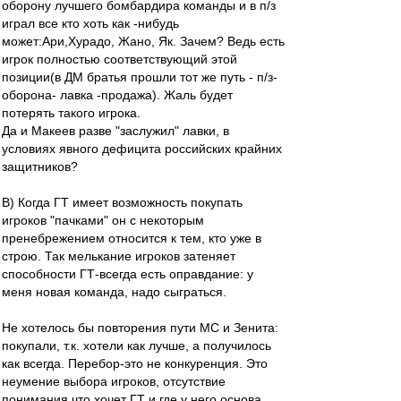
оборону лучшего бомбардира команды и в п/з
играл все кто хоть как -нибудь
может:Ари,Хурадо, Жано, Як. Зачем? Ведь есть
игрок полностью соответствующий этой
позиции(в ДМ братья прошли тот же путь - п/з-
оборона- лавка -продажа). Жаль будет
потерять такого игрока.
Да и Макеев разве "заслужил" лавки, в
условиях явного дефицита российских крайних
защитников?
В) Когда ГТ имеет возможность покупать
игроков "пачками" он с некоторым
пренебрежением относится к тем, кто уже в
строю. Так мелькание игроков затеняет
способности ГТ-всегда есть оправдание: у
меня новая команда, надо сыграться.
Не хотелось бы повторения пути МС и Зенита:
покупали, т.к. хотели как лучше, а получилось
как всегда. Перебор-это не конкуренция. Это
неумение выбора игроков, отсутствие
понимания что хочет ГТ и где у него основа