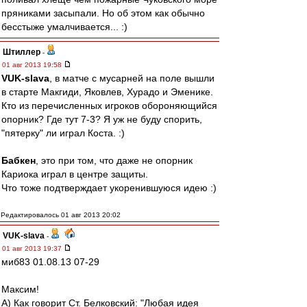
пряниками засыпали. Но об этом как обычно
бесстыже умалчивается... :)
Штиллер
-
01 авг 2013 19:58
VUK-slava
, в матче с мусарней на поле вышли
в старте Макгиди, Яковлев, Хурадо и Эменике.
Кто из перечисленных игроков обороняющийся
опорник? Где тут 7-3? Я уж не буду спорить,
"пятерку" ли играл Коста. :)
Бабкен
, это при том, что даже не опорник
Кариока играл в центре защиты.
Что тоже подтверждает укоренившуюся идею :)
Редактировалось 01 авг 2013 20:02
VUK-slava
-
01 авг 2013 19:37
миб83 01.08.13 07-29
Максим!
А) Как говорит Ст. Белковский: "Любая идея