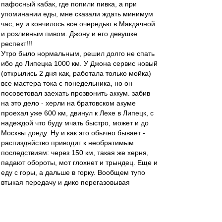
пафосный кабак, где попили пивка, а при
упоминании еды, мне сказали ждать минимум
час, ну и кончилось все очередью в Макдачной
и розливным пивом. Джону и его девушке
респект!!!
Утро было нормальным, решил долго не спать
ибо до Липецка 1000 км. У Джона сервис новый
(открылись 2 дня как, работала только мойка)
все мастера тока с понедельника, но он
посоветовал заехать прозвонить аккум. забив
на это дело - херли на братовском акуме
проехал уже 600 км, двинул к Лехе в Липецк, с
надеждой что буду мчать быстро, может и до
Москвы доеду. Ну и как это обычно бывает -
распиздяйство приводит к необратимым
последствиям: через 150 км, такая же херня,
падают обороты, мот глохнет и трындец. Еще и
еду с горы, а дальше в горку. Вообщем тупо
втыкая передачу и дико перегазовывая
въезжаю на гору и вижу внизу заправку и с
левой стороны какой-то домик. Увидев
цивилизацию обрадовался и перестал мучить