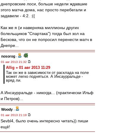
днепровские лоси, больше недели ждавшие
этого матча дома, нас просто перебегали и
задавили - 4:2. :((
Как же я (и наверняка миллионы других
болельщиков "Спартака") тогда был зол на
Бескова, что он не попросил перенести матч в
Днепре...
nosorog
-
01 авг 2013 21:32
Allig » 01 авг 2013 11:29
Так он же в зависимости от расклада на поле
может легко подняться. А Инсаурральде -
вряд ли.
А Инсаурральде - никогда... (практически Ильф
и Петров)...
Woody
-
01 авг 2013 21:19
Sevbl4, было очень интересно читать)) пиши
ещё!