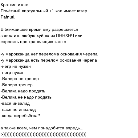
Краткие итоги.
Почётный виртуальный +1 кол имеет юзер
Pafnuti.
В ближайшее время ему разрешается
запостить любую хуйню из ПННХНЧ или
спросить про трансляцию как то:
-у марокканца нет перелома основания черепа
-у марокканца есть перелом основания черепа
-негр не нужен
-негр нужен
-Валера не тренер
-Валера тренер
-Велика надо продать
-Велика не надо продать
-вася инвалид
-вася не инвалид
-когда жеребьёвка?
а также всем, чем понадобится впредь...
:-))))))))))))))))))))))))))))))))))))))))))))))))))))))