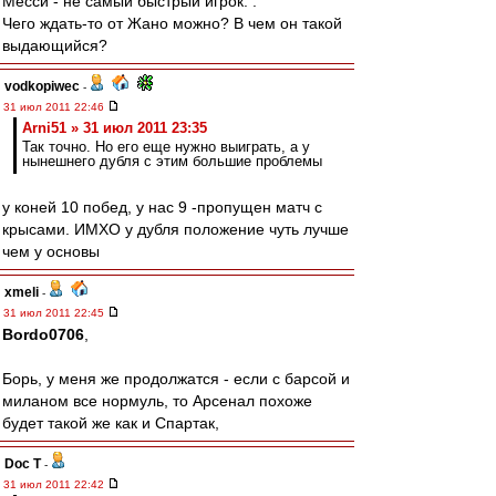
Месси - не самый быстрый игрок. .
Чего ждать-то от Жано можно? В чем он такой
выдающийся?
vodkopiwec
-
31 июл 2011 22:46
Arni51 » 31 июл 2011 23:35
Так точно. Но его еще нужно выиграть, а у
нынешнего дубля с этим большие проблемы
у коней 10 побед, у нас 9 -пропущен матч с
крысами. ИМХО у дубля положение чуть лучше
чем у основы
xmeli
-
31 июл 2011 22:45
Bordo0706
,
Борь, у меня же продолжатся - если с барсой и
миланом все нормуль, то Арсенал похоже
будет такой же как и Спартак,
Doc T
-
31 июл 2011 22:42