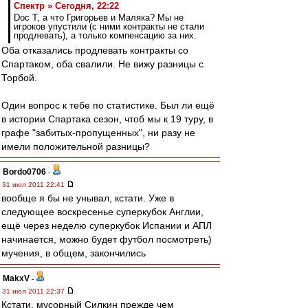
Спектр » Сегодня, 22:22
Doc T, а что Григорьев и Маляка? Мы не
игроков упустили (с ними контракты не стали
продлевать), а только компенсацию за них.
Оба отказались продлевать контракты со
Спартаком, оба свалили. Не вижу разницы с
Торбой.
Один вопрос к тебе по статистике. Был ли ещё
в истории Спартака сезон, чтоб мы к 19 туру, в
графе "забитых-пропущенных", ни разу не
имели положительной разницы?
Bordo0706
-
31 июл 2011 22:41
вообще я бы не унывал, кстати. Уже в
следующее воскресенье суперкубок Англии,
ещё через неделю суперкубок Испании и АПЛ
начинается, можно будет футбол посмотреть)
мучения, в общем, закончились
MakxV
-
31 июл 2011 22:37
Кстати, мусорный Силкин прежде чем