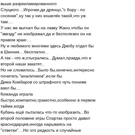
выше разрекламированного
Слуцкого....Игрочки,да дрянцо,"с бору - по
сосенке",ну так у них кошелёк такой,что уж
там....
У нас же выгнал бы на лавку Жано,чтобы он
"звезду" не изображал,да и бесполезен он на
правом краю....
Ну и любимого многими здесь Дзюбу отдал бы
в Шинник....бесплатно...
А так - что ж,отыгрались...Думал,правда,что и
второй наши закатят...
Но не сложилось...Было бы,конечно,интересно
почитать "аналитиков",если бы
Дима Комбаров со штрафного чуть пониже
взял бы....
Команда играла
быстро,компактно,грамотно,особенно в первом
тайме,когда
Кубань ещё пыталась что-то изобразить...Во
второй половине игры Спартак просто давил
краснодарцев,иногда нарываясь на
"ответки"....Но это редкость и случайные