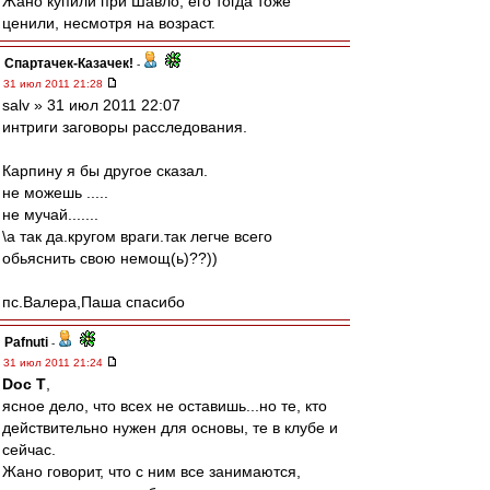
Жано купили при Шавло, его тогда тоже
ценили, несмотря на возраст.
Спартачек-Казачек!
-
31 июл 2011 21:28
salv » 31 июл 2011 22:07
интриги заговоры расследования.
Карпину я бы другое сказал.
не можешь .....
не мучай.......
\а так да.кругом враги.так легче всего
обьяснить свою немощ(ь)??))
пс.Валера,Паша спасибо
Pafnuti
-
31 июл 2011 21:24
Doc T
,
ясное дело, что всех не оставишь...но те, кто
действительно нужен для основы, те в клубе и
сейчас.
Жано говорит, что с ним все занимаются,