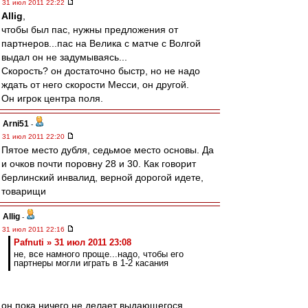
31 июл 2011 22:22
Allig
,
чтобы был пас, нужны предложения от
партнеров...пас на Велика с матче с Волгой
выдал он не задумываясь...
Скорость? он достаточно быстр, но не надо
ждать от него скорости Месси, он другой.
Он игрок центра поля.
Arni51
-
31 июл 2011 22:20
Пятое место дубля, седьмое место основы. Да
и очков почти поровну 28 и 30. Как говорит
берлинский инвалид, верной дорогой идете,
товарищи
Allig
-
31 июл 2011 22:16
Pafnuti » 31 июл 2011 23:08
не, все намного проще...надо, чтобы его
партнеры могли играть в 1-2 касания
он пока ничего не делает выдающегося.