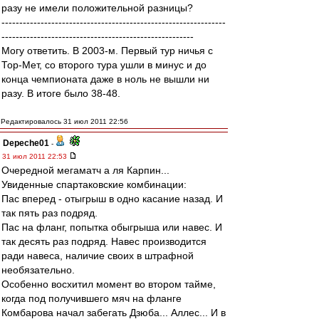
разу не имели положительной разницы?
---------------------------------------------------------------
------------------------------------------------------
Могу ответить. В 2003-м. Первый тур ничья с
Тор-Мет, со второго тура ушли в минус и до
конца чемпионата даже в ноль не вышли ни
разу. В итоге было 38-48.
Редактировалось 31 июл 2011 22:56
Depeche01
-
31 июл 2011 22:53
Очередной мегаматч а ля Карпин...
Увиденные спартаковские комбинации:
Пас вперед - отыгрыш в одно касание назад. И
так пять раз подряд.
Пас на фланг, попытка обыгрыша или навес. И
так десять раз подряд. Навес производится
ради навеса, наличие своих в штрафной
необязательно.
Особенно восхитил момент во втором тайме,
когда под получившего мяч на фланге
Комбарова начал забегать Дзюба... Аллес... И в