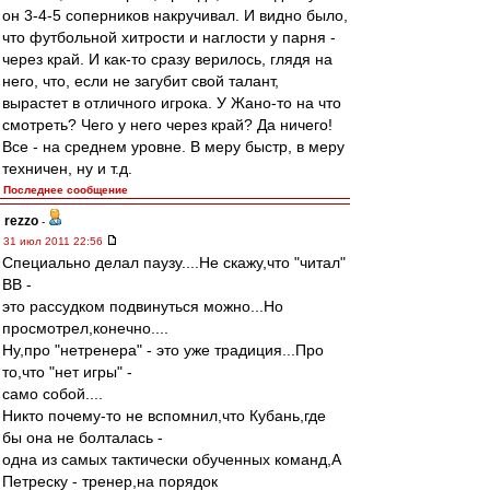
он 3-4-5 соперников накручивал. И видно было,
что футбольной хитрости и наглости у парня -
через край. И как-то сразу верилось, глядя на
него, что, если не загубит свой талант,
вырастет в отличного игрока. У Жано-то на что
смотреть? Чего у него через край? Да ничего!
Все - на среднем уровне. В меру быстр, в меру
техничен, ну и т.д.
Последнее сообщение
rezzo
-
31 июл 2011 22:56
Специально делал паузу....Не скажу,что "читал"
ВВ -
это рассудком подвинуться можно...Но
просмотрел,конечно....
Ну,про "нетренера" - это уже традиция...Про
то,что "нет игры" -
само собой....
Никто почему-то не вспомнил,что Кубань,где
бы она не болталась -
одна из самых тактически обученных команд,А
Петреску - тренер,на порядок