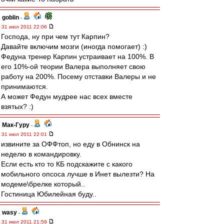
goblin
-
31 июл 2011 22:06
Господа, ну при чем тут Карпин?
Давайте включим мозги (иногда помогает) :)
Федуна тренер Карпин устраивает на 100%. В
его 10%-ой теории Валера выполняет свою
работу на 200%. Посему отставки Валеры и не
принимаются.
А может Федун мудрее нас всех вместе
взятых? :)
Мак-Гуру
-
31 июл 2011 22:01
извините за ОФФтоп, но еду в Обнинск на
неделю в командировку.
Если есть кто то КБ подскажите с какого
мобильного опсоса лучше в Инет вылезти? На
модеме\брелке который..
Гостиница Юбилейная буду..
wasy
-
31 июл 2011 21:59