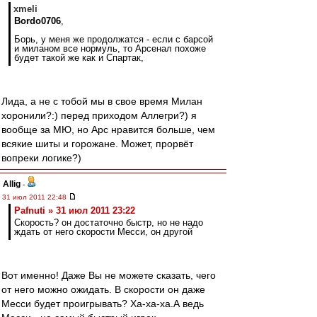
xmeli
Bordo0706
,
Борь, у меня же продолжатся - если с барсой
и миланом все нормуль, то Арсенал похоже
будет такой же как и Спартак,
Лида, а не с тобой мы в свое время Милан
хоронили?:) перед приходом Аллегри?) я
вообще за МЮ, но Арс нравится больше, чем
всякие шиты и горожане. Может, прорвёт
вопреки логике?)
Allig
-
31 июл 2011 22:48
Pafnuti » 31 июл 2011 23:22
Скорость? он достаточно быстр, но не надо
ждать от него скорости Месси, он другой
Вот именно! Даже Вы не можете сказать, чего
от него можно ожидать. В скорости он даже
Месси будет проигрывать? Ха-ха-ха.А ведь