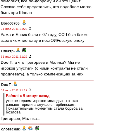
помогают, все по-доброму и он это ценит...
Сложно себе представить, что подобное могло
быть при Шавло...
Bordo0706
-
31 июл 2011 21:23
Рама и Янчик были в 07 году, ССЧ был ближе
всех к чемпионству в постОИРовскую эпоху
Спектр
-
31 июл 2011 21:22
Doc T
, а что Григорьев и Маляка? Мы не
игроков упустили (с ними контракты не стали
продлевать), а только компенсацию за них.
Doc T
-
31 июл 2011 21:19
Pafnuti » 9 минут назад
уже не теряем игроков молодых, т.к. как
раньше теряли в случае с Торбинским.
Показательным моментом стала борьба за
Козлова.
Григорьев, Маляка...
словесник
-