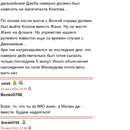
дальнейшем Дзюба наверно должен был
навесить на магегиганта Козлова....
По логике после матча с Волгой справа должен
был выйти Козлов вместо Жано. Ну не место
Жано на фланге. Но упрямство нашего
рулевого известно еще со времен случая с
Джанаевым...
Ари так натренировался за последние дни, что
наверно действительно был готов сыграть
только последние 5 минут. Иного объяснения
нахождения на поле Махмудова почти весь
матч нет.
xmeli
-
31 июл 2011 22:51
Bordo0706
,
Боря, то, что ты за МЮ знаю, а Милан да -
вместе. Будем надеяться!
Bordo0706
-
31 июл 2011 22:48