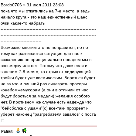
Bordo0706 » 31 июл 2011 23:08
пока что мы откатились на 7-е место, а ведь
начало круга - это наш единственный шанс
очки какие-то набрать
---------------------------------------------------------------
---------------------------------------------------------------
---------------------------
Возможно многим это не понравится, но по
тому как развивается ситуация для нас к
сожалению не принципиально попадем мы в
восьмерку или нет. Потому что даже если и
зацепим 7-8 место, то отрыв от лидирующей
тройки будет уже космическим. Бороться будет
не за что и лишний раз лицезреть просеры
конебомжемусорам (а они в отличии от нас
будут бороться за медали) желания особого
нет. В противном же случае есть надежда что
"бейсболка с ушами"(с) все-таки прозреет и
уберет наконец "разгребателя завалов" с поста
гт.
Pafnuti
-