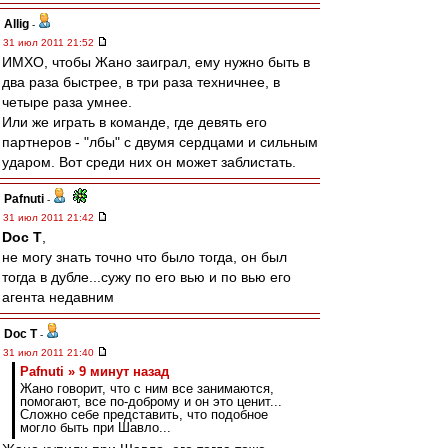
Allig
-
31 июл 2011 21:52
ИМХО, чтобы Жано заиграл, ему нужно быть в
два раза быстрее, в три раза техничнее, в
четыре раза умнее.
Или же играть в команде, где девять его
партнеров - "лбы" с двумя сердцами и сильным
ударом. Вот среди них он может заблистать.
Pafnuti
-
31 июл 2011 21:42
Doc T
,
не могу знать точно что было тогда, он был
тогда в дубле...сужу по его вью и по вью его
агента недавним
Doc T
-
31 июл 2011 21:40
Pafnuti » 9 минут назад
Жано говорит, что с ним все занимаются,
помогают, все по-доброму и он это ценит...
Сложно себе представить, что подобное
могло быть при Шавло...