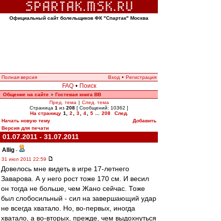
Официальный сайт болельщиков ФК "Спартак" Москва
Полная версия
Вход
•
Регистрация
FAQ
•
Поиск
Общение на сайте
Гостевая книга ВВ
»
Пред. тема
|
След. тема
Страница
1
из
208
[ Сообщений: 10362 ]
На страницу
1
,
2
,
3
,
4
,
5
...
208
След.
Начать новую тему
Добавить
Версия для печати
01.07.2011 - 31.07.2011
Allig
-
31 июл 2011 22:59
Довелось мне видеть в игре 17-летнего
Заварова. А у него рост тоже 170 см. И весил
он тогда не больше, чем Жано сейчас. Тоже
был слобосильный - сил на завершающий удар
не всегда хватало. Но, во-первых, иногда
хватало, а во-вторых, прежде, чем выдохнуться