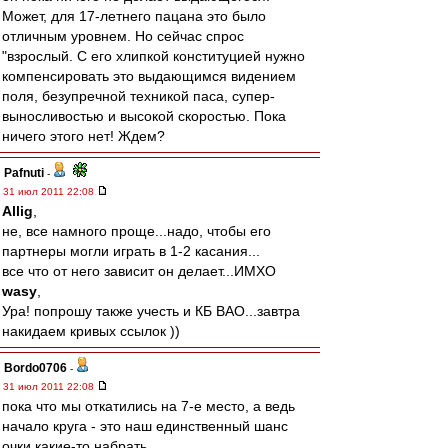
Может, для 17-летнего пацана это было
отличным уровнем. Но сейчас спрос
"взрослый. С его хлипкой конституцией нужно
компенсировать это выдающимся видением
поля, безупречной техникой паса, супер-
выносливостью и высокой скоростью. Пока
ничего этого нет! Ждем?
Pafnuti
-
31 июл 2011 22:08
Allig
,
не, все намного проще...надо, чтобы его
партнеры могли играть в 1-2 касания...
все что от него зависит он делает...ИМХО
wasy
,
Ура! попрошу также учесть и КБ ВАО...завтра
накидаем кривых ссылок ))
Bordo0706
-
31 июл 2011 22:08
пока что мы откатились на 7-е место, а ведь
начало круга - это наш единственный шанс
очки какие-то набрать