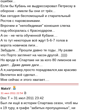
ошибки...
Если бы Кубань не выдрессировал Петреску в
обороне - имели бы они от трёх...
Как сегодня беспомощный и старательный
Ростов с паровозниками.
Впрочем и "непобедимая" конюшня слегка
под-обосралась с Краснодаром...
А он - не чета обученной Кубани....
А то тут некоторые всё ждут 5-6-7 голов в
ворота новичков лиги...
Забудьте....Прошли давно те годы...Ну разве
что Порто заглянет на часок-другой...)))))
Но вроде в Спартаке ни за кого 80 лимонов не
дают....Даже дикие даги....
А я,например,просто порадовался,как красиво
Веллитон всё сделал...
Мне сейчас и этого хватает.....
MakxV
-
31 июл 2011 22:54
Doc T » 31 июл 2011 23:42
Был ли ещё в истории Спартака сезон, чтоб мы
к 19 туру, в графе "забитых-пропущенных", ни