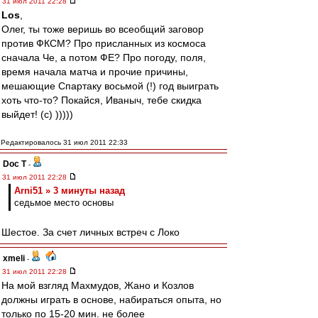
31 июл 2011 22:28
Los
,
Олег, ты тоже веришь во всеобщий заговор
против ФКСМ? Про присланных из космоса
сначала Че, а потом ФЕ? Про погоду, поля,
время начала матча и прочие причины,
мешающие Спартаку восьмой (!) год выиграть
хоть что-то? Покайся, Иваныч, тебе скидка
выйдет! (с) )))))
Редактировалось 31 июл 2011 22:33
Doc T
-
31 июл 2011 22:28
Arni51 » 3 минуты назад
седьмое место основы
Шестое. За счет личных встреч с Локо
xmeli
-
31 июл 2011 22:28
На мой взгляд Махмудов, Жано и Козлов
должны играть в основе, набираться опыта, но
только по 15-20 мин. не более