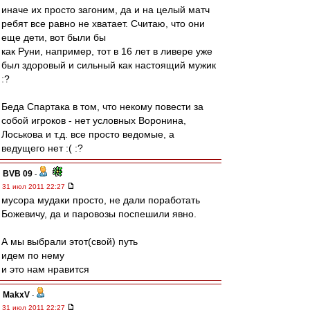
иначе их просто загоним, да и на целый матч
ребят все равно не хватает. Считаю, что они
еще дети, вот были бы
как Руни, например, тот в 16 лет в ливере уже
был здоровый и сильный как настоящий мужик
:?
Беда Спартака в том, что некому повести за
собой игроков - нет условных Воронина,
Лоськова и т.д. все просто ведомые, а
ведущего нет :( :?
BVB 09
-
31 июл 2011 22:27
мусора мудаки просто, не дали поработать
Божевичу, да и паровозы поспешили явно.
А мы выбрали этот(свой) путь
идем по нему
и это нам нравится
MakxV
-
31 июл 2011 22:27