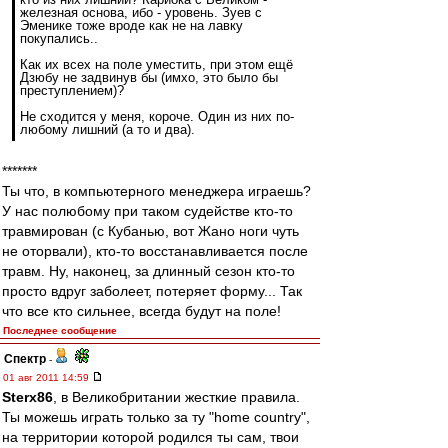
железная основа, ибо - уровень. Зуев с
Эменике тоже вроде как не на лавку
покупались..
Как их всех на поле уместить, при этом ещё
Дзюбу не задвинув бы (имхо, это было бы
преступлением)?
Не сходится у меня, короче. Один из них по-
любому лишний (а то и два).
*******
Ты что, в компьютерного менеджера играешь?
У нас полюбому при таком судействе кто-то
травмирован (с Кубанью, вот Жано ноги чуть
не оторвали), кто-то восстанавливается после
травм. Ну, наконец, за длинный сезон кто-то
просто вдруг заболеет, потеряет форму... Так
что все кто сильнее, всегда будут на поле!
Последнее сообщение
Спектр
-
01 авг 2011 14:59
Sterx86
, в Великобритании жесткие правила.
Ты можешь играть только за ту "home country",
на территории которой родился ты сам, твои