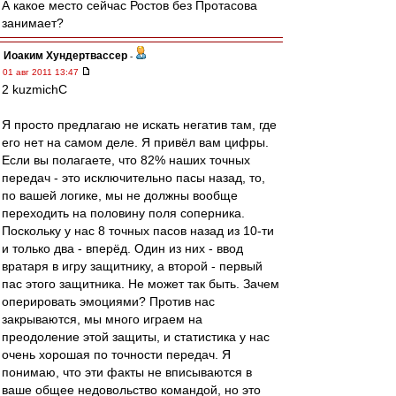
А какое место сейчас Ростов без Протасова
занимает?
Иоаким Хундертвассер
-
01 авг 2011 13:47
2 kuzmichC
Я просто предлагаю не искать негатив там, где
его нет на самом деле. Я привёл вам цифры.
Если вы полагаете, что 82% наших точных
передач - это исключительно пасы назад, то,
по вашей логике, мы не должны вообще
переходить на половину поля соперника.
Поскольку у нас 8 точных пасов назад из 10-ти
и только два - вперёд. Один из них - ввод
вратаря в игру защитнику, а второй - первый
пас этого защитника. Не может так быть. Зачем
оперировать эмоциями? Против нас
закрываются, мы много играем на
преодоление этой защиты, и статистика у нас
очень хорошая по точности передач. Я
понимаю, что эти факты не вписываются в
ваше общее недовольство командой, но это