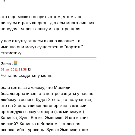
это еще может говорить о том, что мы не
рискуем играть вперед - делаем много лишних
передач - через защиту и в центре поля
у нас отсутвуют пасы в одно касание - а
именно они могут существенно "портить"
статистику
Zema
-
01 авг 2011 13:58
Чо-та не сходится у меня..
если взять за аксиому, что Макгиди
безальтернативен, а в центре защиты у нас по-
любому в основе будет 2 лега, то получается,
что на 3 оставшиеся легонерские вакансии
претендуют сразу четверо (как минимум!) -
Кариока, Зуев, Велик, Эменике. И кто из них
лишний? Кариока с Великом - железная
основа, ибо - уровень. Зуев с Эменике тоже