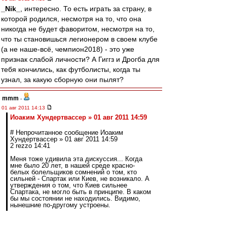
_Nik_
, интересно. То есть играть за страну, в
которой родился, несмотря на то, что она
никогда не будет фаворитом, несмотря на то,
что ты становишься легионером в своем клубе
(а не наше-всё, чемпион2018) - это уже
признак слабой личности? А Гиггз и Дрогба для
тебя кончились, как футболисты, когда ты
узнал, за какую сборную они пылят?
mmm
-
01 авг 2011 14:13
Иоаким Хундертвассер » 01 авг 2011 14:59
# Непрочитанное сообщение Иоаким
Хундертвассер » 01 авг 2011 14:59
2 rezzo 14:41
Меня тоже удивила эта дискуссия... Когда
мне было 20 лет, в нашей среде красно-
белых болельщиков сомнений о том, кто
сильней - Спартак или Киев, не возникало. А
утверждения о том, что Киев сильнее
Спартака, не могло быть в принципе. В каком
бы мы состоянии не находились. Видимо,
нынешние по-другому устроены.