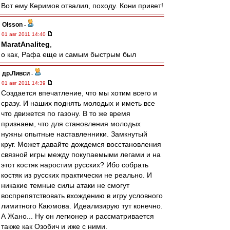
Вот ему Керимов отвалил, походу. Кони привет!
Olsson
-
01 авг 2011 14:40
MaratAnaliteg
,
о как, Рафа еще и самым быстрым был
др.Ливси
-
01 авг 2011 14:39
Создается впечатление, что мы хотим всего и
сразу. И наших поднять молодых и иметь все
что движется по газону. В то же время
признаем, что для становления молодых
нужны опытные наставленники. Замкнутый
круг. Может давайте дождемся восстановления
связной игры между покупаемыми легами и на
этот костяк наростим русских? Ибо собрать
костяк из русских практически не реально. И
никакие темные силы атаки не смогут
воспрепятствовать вхождению в игру условного
лимитного Каюмова. Идеализирую тут конечно.
А Жано... Ну он легионер и рассматривается
также как Озобич и иже с ними.