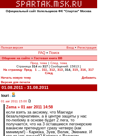
Официальный сайт болельщиков ФК "Спартак" Москва
Полная версия
Вход
•
Регистрация
FAQ
•
Поиск
Общение на сайте
Гостевая книга ВВ
»
Пред. тема
|
След. тема
Страница
314
из
317
[ Сообщений: 15813 ]
На страницу
Пред.
1
...
311
,
312
,
313
,
314
,
315
,
316
,
317
След.
Начать новую тему
Добавить
Версия для печати
01.08.2011 - 31.08.2011
Iouri
-
01 авг 2011 15:00
Zema » 01 авг 2011 14:58
если взять за аксиому, что Макгиди
безальтернативен, а в центре защиты у нас
по-любому в основе будет 2 лега, то
получается, что на 3 оставшиеся легонерские
вакансии претендуют сразу четверо (как
минимум!) - Кариока, Зуев, Велик, Эменике. И
кто из них лишний? Кариока с Великом -