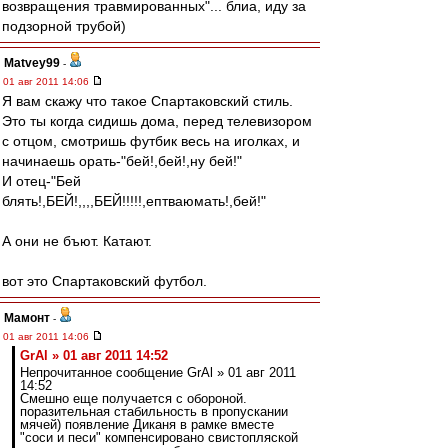
возвращения травмированных"... блиа, иду за
подзорной трубой)
Matvey99
-
01 авг 2011 14:06
Я вам скажу что такое Спартаковский стиль.
Это ты когда сидишь дома, перед телевизором
с отцом, смотришь футбик весь на иголках, и
начинаешь орать-"бей!,бей!,ну бей!"
И отец-"Бей
блять!,БЕЙ!,,,,БЕЙ!!!!!,ептваюмать!,бей!"
А они не бъют. Катают.
вот это Спартаковский футбол.
Мамонт
-
01 авг 2011 14:06
GrAl » 01 авг 2011 14:52
Непрочитанное сообщение GrAl » 01 авг 2011
14:52
Смешно еще получается с обороной.
поразительная стабильность в пропускании
мячей) появление Диканя в рамке вместе
"соси и песи" компенсировано свистопляской