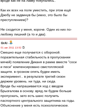
вроде как не на лавку покупались..
Как их всех на поле уместить, при этом ещё
Дзюбу не задвинув бы (имхо, это было бы
преступлением)?
Не сходится у меня, короче. Один из них по-
любому лишний (а то и два).
GrAl
-
01 авг 2011 13:52
Смешно еще получается с обороной.
поразительная стабильность в пропускании
мячей) появление Диканя в рамке вместе "соси
и песи" компенсировано свистопляской
защите. в грозном опять будеи иметь
эксперимент... в результате третий сезон
держим уровень. ни туда, ни сюда.
Вроде бы напрашивается ход с вводом
Брызгалова в основу. вряд ли будем больше
пропускать, зато есть шанс получить
паспортного центрального защитника на годы.
Объяснение у меня есть психологическое.