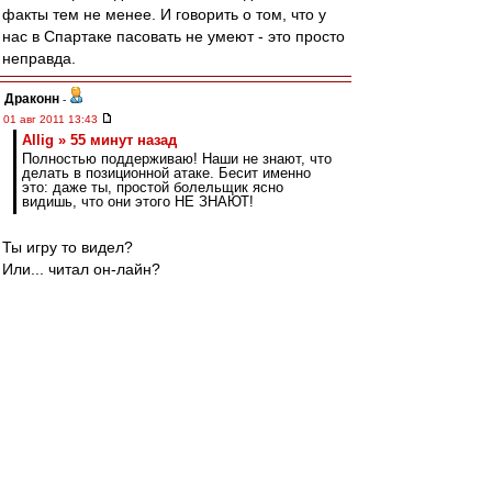
факты тем не менее. И говорить о том, что у
нас в Спартаке пасовать не умеют - это просто
неправда.
Драконн
-
01 авг 2011 13:43
Allig » 55 минут назад
Полностью поддерживаю! Наши не знают, что
делать в позиционной атаке. Бесит именно
это: даже ты, простой болельщик ясно
видишь, что они этого НЕ ЗНАЮТ!
Ты игру то видел?
Или... читал он-лайн?
Рассказываю. Очень прилично наши сыграли.
На хороших скоростях. 25 ударов по воротам.
Немного мастерства и везения не хватило.
Остохренели нытики.
blind_guardian
-
01 авг 2011 13:42
_Nik_
Ты точно уверен, что Ананидзе добровольно,