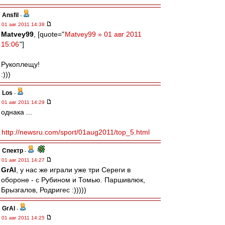
Ansfil
-
01 авг 2011 14:38
Matvey99
, [quote="
Matvey99 » 01 авг 2011
15:06
"]
Рукоплещу!
:)))
Los
-
01 авг 2011 14:29
однака ...
http://newsru.com/sport/01aug2011/top_5.html
Спектр
-
01 авг 2011 14:27
GrAl
, у нас же играли уже три Сереги в
обороне - с Рубином и Томью. Паршивлюк,
Брызгалов, Родригес :)))))
GrAl
-
01 авг 2011 14:25