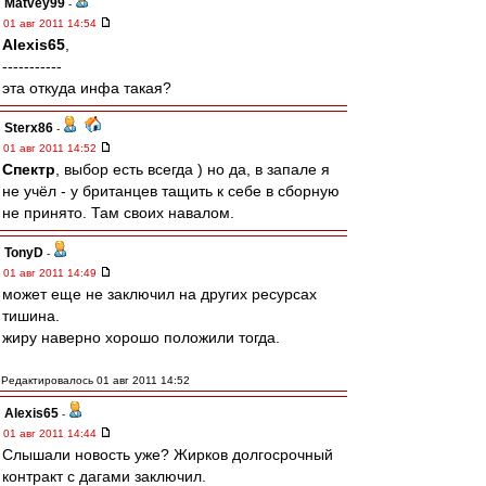
Matvey99
-
01 авг 2011 14:54
Alexis65
,
-----------
эта откуда инфа такая?
Sterx86
-
01 авг 2011 14:52
Спектр
, выбор есть всегда ) но да, в запале я
не учёл - у британцев тащить к себе в сборную
не принято. Там своих навалом.
TonyD
-
01 авг 2011 14:49
может еще не заключил на других ресурсах
тишина.
жиру наверно хорошо положили тогда.
Редактировалось 01 авг 2011 14:52
Alexis65
-
01 авг 2011 14:44
Слышали новость уже? Жирков долгосрочный
контракт с дагами заключил.