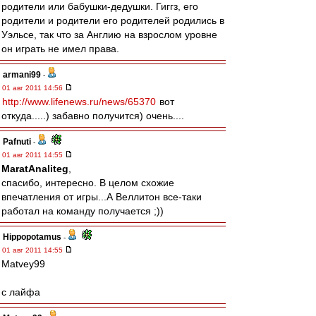
родители или бабушки-дедушки. Гиггз, его
родители и родители его родителей родились в
Уэльсе, так что за Англию на взрослом уровне
он играть не имел права.
armani99
-
01 авг 2011 14:56
http://www.lifenews.ru/news/65370
вот
откуда.....) забавно получится) очень....
Pafnuti
-
01 авг 2011 14:55
MaratAnaliteg
,
спасибо, интересно. В целом схожие
впечатления от игры...А Веллитон все-таки
работал на команду получается ;))
Hippopotamus
-
01 авг 2011 14:55
Matvey99
с лайфа