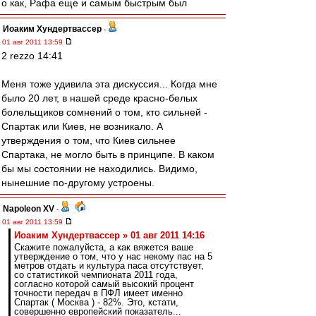
о как, Рафа еще и самым быстрым был
Иоаким Хундертвассер
-
01 авг 2011 13:59
2 rezzo 14:41
Меня тоже удивила эта дискуссия... Когда мне
было 20 лет, в нашей среде красно-белых
болельщиков сомнений о том, кто сильней -
Спартак или Киев, не возникало. А
утверждения о том, что Киев сильнее
Спартака, не могло быть в принципе. В каком
бы мы состоянии не находились. Видимо,
нынешние по-другому устроены.
Napoleon XV
-
01 авг 2011 13:59
Иоаким Хундертвассер » 01 авг 2011 14:16
Скажите пожалуйста, а как вяжется ваше
утверждение о том, что у нас некому пас на 5
метров отдать и культура паса отсутствует,
со статистикой чемпионата 2011 года,
согласно которой самый высокий процент
точности передач в ПФЛ имеет именно
Спартак ( Москва ) - 82%. Это, кстати,
совершенно европейский показатель...