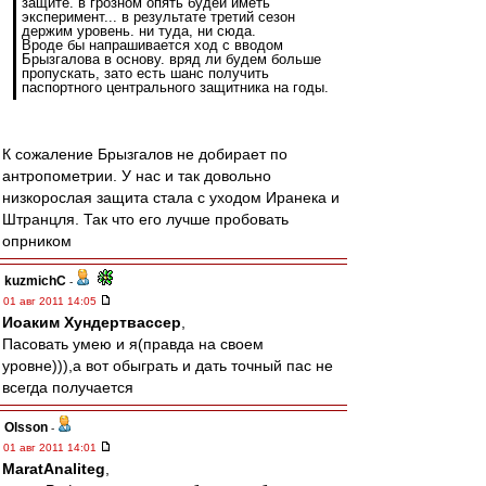
защите. в грозном опять будеи иметь
эксперимент... в результате третий сезон
держим уровень. ни туда, ни сюда.
Вроде бы напрашивается ход с вводом
Брызгалова в основу. вряд ли будем больше
пропускать, зато есть шанс получить
паспортного центрального защитника на годы.
К сожаление Брызгалов не добирает по
антропометрии. У нас и так довольно
низкорослая защита стала с уходом Иранека и
Штранцля. Так что его лучше пробовать
опрником
kuzmichC
-
01 авг 2011 14:05
Иоаким Хундертвассер
,
Пасовать умею и я(правда на своем
уровне))),а вот обыграть и дать точный пас не
всегда получается
Olsson
-
01 авг 2011 14:01
MaratAnaliteg
,