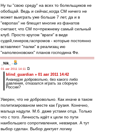
Ну ты "свою среду" на всех то болельщиков не
обобщай. Ведь и сейчас,когда СМ ничего не
может выиграть уже больше 7 лет, да и в
"европах" не блещет многие из фанатов
считают, что СМ по=прежнему самый сильный
клуб. Просто кругом "враги" в виде
судей,гинеров,гаспромов - которые постоянно
вставляют "палки" в реализац ию
"наполеоновских" планов господина Фе.
_Nik_
-
01 авг 2011 14:11
blind_guardian » 01 авг 2011 14:42
Ананидзе добровольно, без какого либо
давления, отказался играть за сборную
России?
Уверен, что не добровольно. Как иначе в таком
политизированом месте как Грузия. Конечно,
мальца надули. М.б. даже устами отца. Только
что с того. Личность идёт к цели по пути
наибольшего сопротивления, невзирая. А тут
выбор сделан. Выбор диктует логику