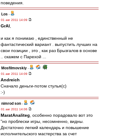
поведения.
Los
-
01 авг 2011 14:09
GrAl
,
и как я понимаю , единственный не
фантастический вариант . выпустить лучших на
свои позиции , это , как раз Брызгалов в основе
.. скажем с Парехой ...
Mosfilmovskiy
-
01 авг 2011 14:09
Andreich
Сначало деньги-потом стулья(с)
:-)
nimrod son
-
01 авг 2011 14:06
MaratAnaliteg
, особенно порадовало вот это
"но проблески игры, несомненно, видны.
Достаточно легкий календарь и повышение
исполнительского мастерства за счет