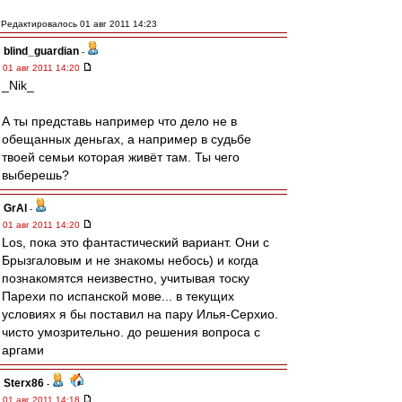
Редактировалось 01 авг 2011 14:23
blind_guardian
-
01 авг 2011 14:20
_Nik_
А ты представь например что дело не в
обещанных деньгах, а например в судьбе
твоей семьи которая живёт там. Ты чего
выберешь?
GrAl
-
01 авг 2011 14:20
Los, пока это фантастический вариант. Они с
Брызгаловым и не знакомы небось) и когда
познакомятся неизвестно, учитывая тоску
Парехи по испанской мове... в текущих
условиях я бы поставил на пару Илья-Серхио.
чисто умозрительно. до решения вопроса с
аргами
Sterx86
-
01 авг 2011 14:18