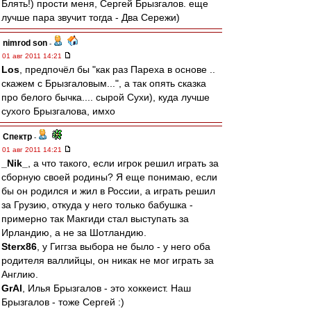
Блять!) прости меня, Сергей Брызгалов. еще
лучше пара звучит тогда - Два Сережи)
nimrod son
-
01 авг 2011 14:21
Los
, предпочёл бы "как раз Пареха в основе ..
скажем с Брызгаловым...", а так опять сказка
про белого бычка.... сырой Сухи), куда лучше
сухого Брызгалова, имхо
Спектр
-
01 авг 2011 14:21
_Nik_
, а что такого, если игрок решил играть за
сборную своей родины? Я еще понимаю, если
бы он родился и жил в России, а играть решил
за Грузию, откуда у него только бабушка -
примерно так Макгиди стал выступать за
Ирландию, а не за Шотландию.
Sterx86
, у Гиггза выбора не было - у него оба
родителя валлийцы, он никак не мог играть за
Англию.
GrAl
, Илья Брызгалов - это хоккеист. Наш
Брызгалов - тоже Сергей :)