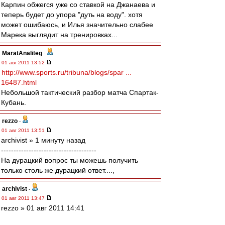
Карпин обжегся уже со ставкой на Джанаева и
теперь будет до упора "дуть на воду". хотя
может ошибаюсь, и Илья значительно слабее
Марека выглядит на тренировках...
MaratAnaliteg
-
01 авг 2011 13:52
http://www.sports.ru/tribuna/blogs/spar ...
16487.html
Небольшой тактический разбор матча Спартак-
Кубань.
rezzo
-
01 авг 2011 13:51
archivist » 1 минуту назад
--------------------------------------
На дурацкий вопрос ты можешь получить
только столь же дурацкий ответ....,
archivist
-
01 авг 2011 13:47
rezzo » 01 авг 2011 14:41