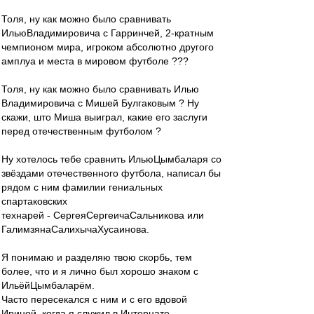
Толя, ну как можно было сравнивать
ИльюВладимировича с Гарринчей, 2-кратным
чемпионом мира, игроком абсолютно другого
амплуа и места в мировом футболе ???
Толя, ну как можно было сравнивать Илью
Владимировича с Мишей Булгаковым ? Ну
скажи, што Миша выиграл, какие его заслуги
перед отечественным футболом ?
Ну хотелось тебе сравнить ИльюЦымбаларя со
звёздами отечественного футбола, написал бы
рядом с ним фамилии гениальных
спартаковских
технарей - СергеяСергеичаСальникова или
ГалимзянаСалихычаХусаинова.
Я понимаю и разделяю твою скорбь, тем
более, что и я лично был хорошо знаком с
ИльёйЦымбаларём.
Часто пересекался с ним и с его вдовой
Ириной, когда я служил в Интернате