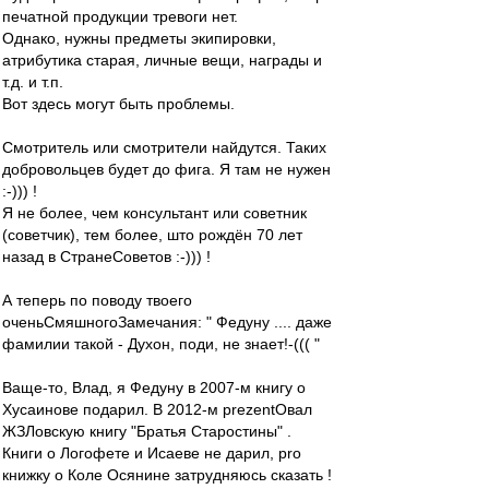
печатной продукции тревоги нет.
Однако, нужны предметы экипировки,
атрибутика старая, личные вещи, награды и
т.д. и т.п.
Вот здесь могут быть проблемы.
Смотритель или смотрители найдутся. Таких
добровольцев будет до фига. Я там не нужен
:-))) !
Я не более, чем консультант или советник
(советчик), тем более, што рождён 70 лет
назад в СтранеСоветов :-))) !
А теперь по поводу твоего
оченьСмяшногоЗамечания: " Федуну .... даже
фамилии такой - Духон, поди, не знает!-((( "
Ваще-то, Влад, я Федуну в 2007-м книгу о
Хусаинове подарил. В 2012-м prezentОвал
ЖЗЛовскую книгу "Братья Старостины" .
Книги о Логофете и Исаеве не дарил, pro
книжку о Коле Осянине затрудняюсь сказать !