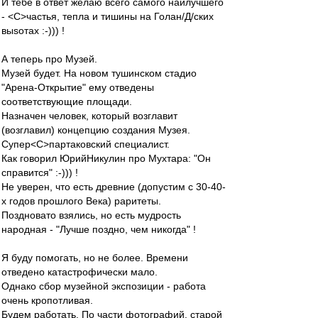
И тебе в ответ желаю всего самого наилучшего
- <C>чаcтья, тепла и тишины на Голан/Д/ских
выsотах :-))) !
А теперь про Музей.
Музей будет. На новом тушинском стадио
"Арена-Открытие" ему отведены
соответствующие площади.
Назначен человек, который возглавит
(возглавил) концепцию создания Музея.
Супер<C>партаковский специалист.
Как говорил ЮрийНикулин про Мухтара: "Он
справится" :-))) !
Не уверен, что есть древние (допустим с 30-40-
х годов прошлого Века) раритеты.
Поздновато взялись, но есть мудрость
народная - "Лучше поздно, чем никогда" !
Я буду помогать, но не более. Времени
отведено катастрофически мало.
Однако сбор музейной экспозиции - работа
очень кропотливая.
Будем работать. По части фотографий, старой