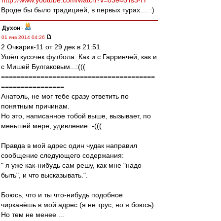
http://www.youtube.com/watch?v=03e4oTs3-IY
Вроде бы было традицией, в первых турах.... :)
Духон
-
01 янв 2014 04:26
2 Очкарик-11 от 29 дек в 21:51
Ушёл кусочек футбола. Как и с Гарринчей, как и
с Мишей Булгаковым...:(((
=======================================
================
Анатоль, не мог тебе сразу ответить по
понятным причинам.
Но это, написанное тобой выше, вызывает, по
меньшей мере, удивление :-((( .
Правда в мой адрес один чудак направил
сообщение следующего содержания:
" я уже как-нибудь сам решу, как мне "надо
быть", и что высказывать.".
Боюсь, что и ты что-нибудь подобное
чирканёшь в мой адрес (я не трус, но я боюсь).
Но тем не менее ...