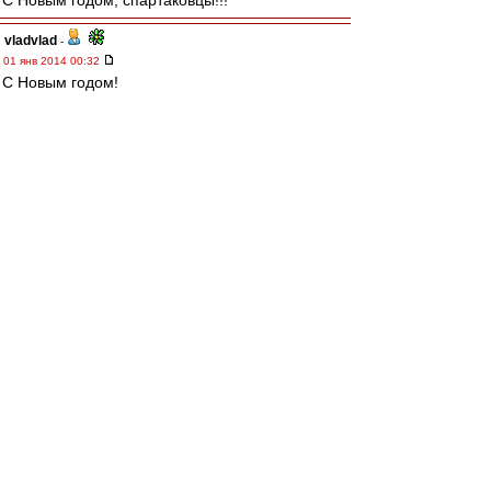
С Новым годом, спартаковцы!!!
vladvlad
-
01 янв 2014 00:32
С Новым годом!
УРА!Спартак чемпион!
r.w.ace
-
01 янв 2014 00:29
Пусть он будет золотым!))
GoEt
-
01 янв 2014 00:25
# recchi » 01 янв 2014 00:53 >> последние
события тому причина (((
MAGi$tr
-
01 янв 2014 00:20
ВВсех Красно-Белых с Новым Годом!!!
Пусть в Новом Году ВВсех нас ждёт успех, у
каждого он свой и у каждого наш общий!
Помним тех, кто ушёл от нас в этом году и
надеемся, что в 2014 году печали и
разочарований будет меньше, чем в уходящем