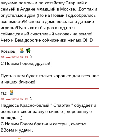
внуками помочь и по хозяйству.Старший с
семьёй в Алдане,младший в Москве...Вот так и
опустел,мой дом:(Но на Новый Год,собрались
все вместе!И снова в доме веселье и детские
игрища!Пусть хотя бы раз в год,но я
сейчас,самый счастливый человек на земле!
Чего и Вам,дорогие соКнижники желаю.О! :D
Козырь_
-
01 янв 2014 02:19
С Новым Годом, друзья!
Пусть в нем будет только хорошее для всех нас
и наших близких!
fac
-
01 янв 2014 02:13
Надеюсь Красно-белый " Спартак " обуздает и
оседлает своенравную синюю , деревянную
лошадь . ;)
С Новым Годом братья и сестры , счастья
ВВсем и удачи .