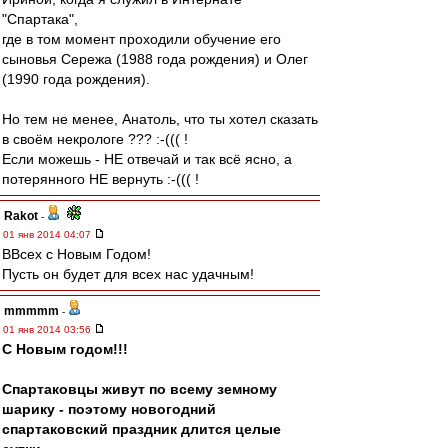
"Спартака",
где в том момент проходили обучение его
сыновья Сережа (1988 года рождения) и Олег
(1990 года рождения).
Но тем не менее, Анатоль, что ты хотел сказать
в своём некрологе ??? :-((( !
Если можешь - НЕ отвечай и так всё ясно, а
потерянного НЕ вернуть :-((( !
Rakot
-
01 янв 2014 04:07
ВВсех с Новым Годом!
Пусть он будет для всех нас удачным!
mmmmm
-
01 янв 2014 03:56
С Новым годом!!!
Спартаковцы живут по всему земному
шарику - поэтому новогодний
спартаковский праздник длится целые