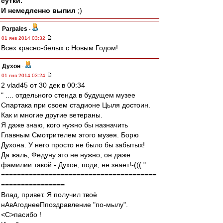
сутки.
И немедленно выпил
;)
Parpales
-
01 янв 2014 03:32
Всех красно-белых с Новым Годом!
Духон
-
01 янв 2014 03:24
2 vlad45 от 30 дек в 00:34
" .... отдельного стенда в будущем музее
Спартака при своем стадионе Цыля достоин.
Как и многие другие ветераны.
Я даже знаю, кого нужно бы назначить
Главным Смотрителем этого музея. Борю
Духона. У него просто не было бы забытых!
Да жаль, Федуну это не нужно, он даже
фамилии такой - Духон, поди, не знает!-((( "
=======================================
================
Влад, привет. Я получил твоё
нАвАгоднееПпоздравление "по-мылу".
<C>пасибо !