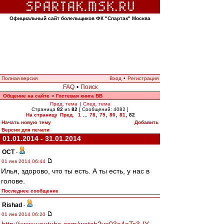
Официальный сайт болельщиков ФК "Спартак" Москва
Полная версия
Вход
•
Регистрация
FAQ
•
Поиск
Общение на сайте
Гостевая книга ВВ
»
Пред. тема
|
След. тема
Страница
82
из
82
[ Сообщений: 4082 ]
На страницу
Пред.
1
...
78
,
79
,
80
,
81
,
82
Начать новую тему
Добавить
Версия для печати
01.01.2014 - 31.01.2014
ОСТ
-
01 янв 2014 06:44
Илья, здорово, что ты есть. А ты есть, у нас в
голове.
Последнее сообщение
Rishad
-
01 янв 2014 06:20