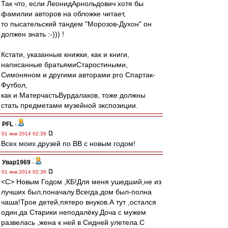
Так что, если ЛеонидАрнольдович хотя бы
фамилии авторов на обложке читает,
то пысательский тандем "Морозов-Духон" он
должен знать :-))) !
Кстати, указанные книжки, как и книги,
написанные братьямиСтаростиными,
Симоняном и другими авторами pro Спартак-
Футбол,
как и МатерчастьВурдалаков, тоже должны
стать предметами музейной экспозиции.
PFL
-
01 янв 2014 02:39
Всех моих друзей по ВВ с новым годом!
Увар1969
-
01 янв 2014 02:36
<C> Новым Годом ,КБ!Для меня ушедший,не из
лучших был,поначалу.Всегда,дом был-полна
чаша!Трое детей,пятеро внуков.А тут ,остался
один,да Старики неподалёку.Доча с мужем
развелась ,жена к ней в Сидней улетела.С