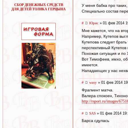
СБОР ДЕНЕЖНЫХ СРЕДСТВ
У меня бабка про таких
ДЛЯ ДЕТЕЙ ТОЛИКА ГЕРЦЫНА
Специально состав пер
#
Юрис
» 01 фев 2014 1
Мне кажется, что на вт
Например, Кутепов выгл
Кутепова следует брать
перспективный Кутепов 
Похожая ситуация и по 
Вот Тимофеев, имхо, об
имеется.
Нападающих у нас нехва
#
wasy
» 01 фев 2014 19
Фрагмент матча.
Валера спокоен, Тихоно
http://rsport.ru/images/675
#
SAS
» 01 фев 2014 19:
Барса сдулась