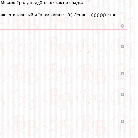
 Москве Уралу придётся ох как не сладко.
 это главный и "архиважный" (с) Ленин :-)))))))))) итог