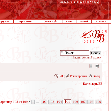
орумы
прогнозы
фан-клуб
юмор
музей
ссылки
Расширенный поиск
FAQ
Регистрация
Вход
Календарь ВВ
105
Страница
105
из
109
•
1
...
102
103
104
106
107
108
109