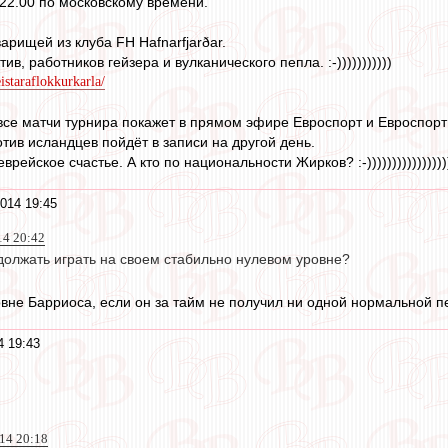
в 22.00 по московскому времени.
арищей из клуба FH Hafnarfjarðar.
ив, работников гейзера и вулканического пепла. :-)))))))))))
istaraflokkurkarla/
все матчи турнира покажет в прямом эфире Евроспорт и Евроспорт
тив исландцев пойдёт в записи на другой день.
рейское счастье. А кто по национальности Жирков? :-))))))))))))))))))))
014 19:45
14 20:42
должать играть на своем стабильно нулевом уровне?
овне Барриоса, если он за тайм не получил ни одной нормальной 
4 19:43
014 20:18