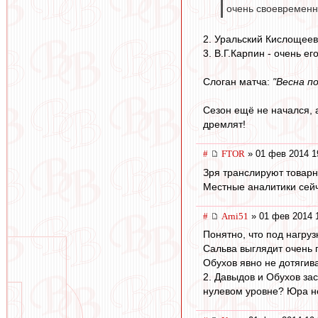
очень своевременн
2. Уральский Кислощее
3. В.Г.Карпин - очень ег
Слоган матча:
"Весна п
Сезон ещё не начался, 
дремлят!
#
FTOR
» 01 фев 2014 1
Зря транслируют товарн
Местные аналитики сейч
#
Arni51
» 01 фев 2014 
Понятно, что под нагруз
Сальва выглядит очень 
Обухов явно не дотягива
2. Давыдов и Обухов за
нулевом уровне? Юра не 