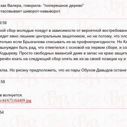
, как Валера, говорила- "поперешное дерево"
етасовывает шиворот-навыворот.
9:59
орой сбор молодые поедут в зависимости от вероятной востребованн
ядит явно лишним центральным защитником, но не потому, что пл
 только если Брызгалова списывать из-за профнепригодности. Но К
вынужден быть рад, что отметился с основой на первом сборе, и с
Ходыреву. Просто свободных вакансий даже в запас на краю защиты
речён ехать на следующий сбор опять же из-за своей позиции ну и 
тка. Но рискну предположить, что из пары Обухов-Давыдов останетс
:59
в волнуется.
16/44/675164409.jpg
54