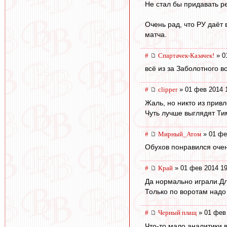
Не стал бы придавать ре
Очень рад, что РУ даёт 
матча.
#
Спартачек-Казачек!
» 0
всё из за Заболотного 
#
clipper
» 01 фев 2014 
Жаль, но никто из прив
Чуть лучше выглядят Ти
#
Мирный_Атом
» 01 фе
Обухов понравился очен
#
Край
» 01 фев 2014 19
Да нормально играли.Дл
Только по воротам надо
#
Черный плащ
» 01 фев 
Что-то мало аналитики в