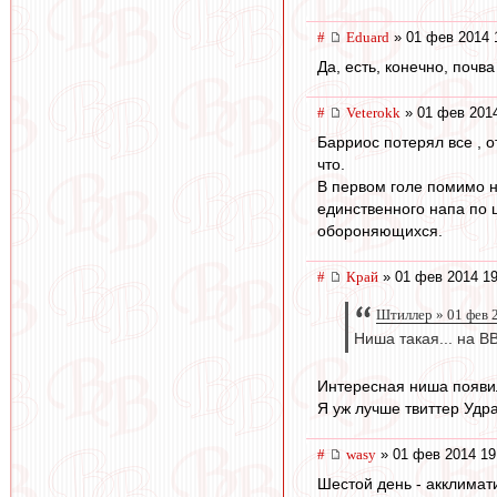
#
Eduard
» 01 фев 2014 
Да, есть, конечно, поч
#
Veterokk
» 01 фев 2014
Барриос потерял все , 
что.
В первом голе помимо н
единственного напа по 
обороняющихся.
#
Край
» 01 фев 2014 19
Штиллер » 01 фев 
Ниша такая... на В
Интересная ниша появил
Я уж лучше твиттер Удр
#
wasy
» 01 фев 2014 19
Шестой день - акклимати