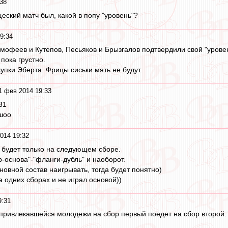
38
ищеский матч был, какой в попу "уровень"?
9:34
мофеев и Кутепов, Песьяков и Брызгалов подтвердили свой "уровен
 пока грустно.
упки Эберта. Фрицы сиськи мять не будут.
1 фев 2014 19:33
31
шоо
014 19:32
 будет только на следующем сборе.
р-основа"-"фланги-дубль" и наоборот.
новной состав наигрывать, тогда будет понятно)
 одних сборах и не играл основой))
9:31
з привлекавшейся молодежи на сбор первый поедет на сбор второй. 