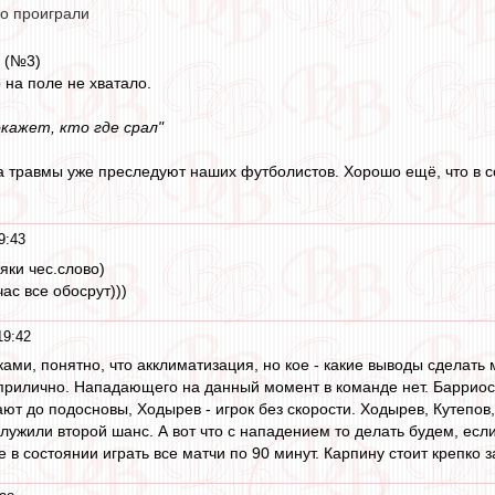
о проиграли
в (№3)
о на поле не хватало.
окажет, кто где срал"
а травмы уже преследуют наших футболистов. Хорошо ещё, что в со
9:43
яки чес.слово)
ас все обосрут)))
19:42
ками, понятно, что акклиматизация, но кое - какие выводы сделать
прилично. Нападающего на данный момент в команде нет. Барриос, 
ют до подосновы, Ходырев - игрок без скорости. Ходырев, Кутепов
служили второй шанс. А вот что с нападением то делать будем, есл
в состоянии играть все матчи по 90 минут. Карпину стоит крепко з