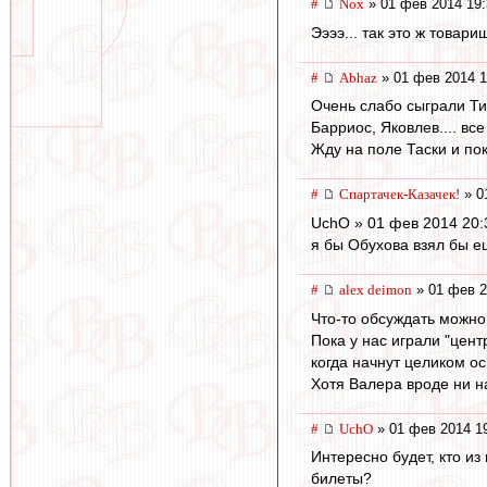
#
Nox
» 01 фев 2014 19:
Ээээ... так это ж товар
#
Abhaz
» 01 фев 2014 1
Очень слабо сыграли Ти
Барриос, Яковлев.... все
Жду на поле Таски и пок
#
Спартачек-Казачек!
» 0
UchO » 01 фев 2014 20:
я бы Обухова взял бы е
#
alex deimon
» 01 фев 2
Что-то обсуждать можно
Пока у нас играли "цент
когда начнут целиком ос
Хотя Валера вроде ни на
#
UchO
» 01 фев 2014 1
Интересно будет, кто и
билеты?