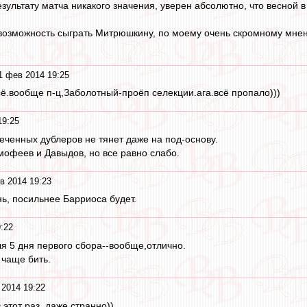
зультату матча никакого значения, уверен абсолютно, что весной в
возможность сыграть Митрюшкину, по моему очень скромному мнению,
1 фев 2014 19:25
всё.вообще п-ц,Заболотный-проёп селекции.ага.всё пропало)))
19:25
леченных дублеров не тянет даже на под-основу.
мофеев и Давыдов, но все равно слабо.
в 2014 19:23
ь, посильнее Барриоса будет.
:22
я 5 дня первого сбора--вообще,отлично.
 чаще бить.
2014 19:22
 этот раз, даже странно))