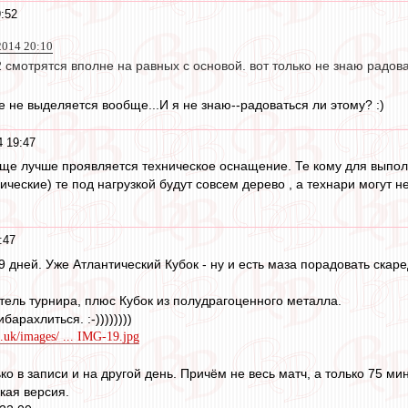
:52
2014 20:10
 смотрятся вполне на равных с основой. вот только не знаю радоват
 не выделяется вообще...И я не знаю--радоваться ли этому? :)
 19:47
еще лучше проявляется техническое оснащение. Те кому для выпо
ческие) те под нагрузкой будут совсем дерево , а технари могут не
:47
дней. Уже Атлантический Кубок - ну и есть маза порадовать скаредн
тель турнира, плюс Кубок из полудрагоценного металла.
арахлиться. :-))))))))
o.uk/images/ ... IMG-19.jpg
о в записи и на другой день. Причём не весь матч, а только 75 мин
кая версия.