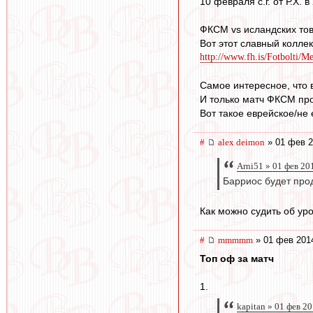
10 февраля с.г. от Р.Х. 
ФКСМ vs исландских тов
Вот этот славный коллект
http://www.fh.is/Fotbolti/Me
Самое интересное, что 
И только матч ФКСМ про
Вот такое еврейское/не ев
#
alex deimon
» 01 фев 2
Arni51 » 01 фев 20
Барриос будет про
Как можно судить об ур
#
mmmmm
» 01 фев 201
Топ оф за матч
1.
kapitan » 01 фев 2