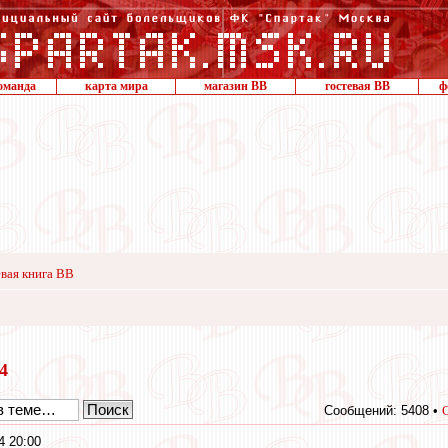
оманда
карта мира
магазин ВВ
гостевая ВВ
ф
вая книга ВВ
14
Сообщений: 5408 •
4 20:00