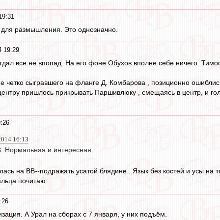
19:31
ва для размышления. Это однозначно.
 19:29
отдал все не впопад. На его фоне Обухов вполне себе ничего. Тим
е четко сыгравшего на фланге Д. Комбарова , позиционно ошиблись
центру пришлось прикрывать Паршивлюку , смещаясь в центр, и гол 
:26
2014 16:13
В. Нормальная и интересная.
ась на ВВ--подражать усатой блядине...Язык без костей и усы на т
альца почитаю.
:26
зация. А Урал на сборах с 7 января, у них подъём.