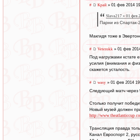
#
Край
» 01 фев 2014 19
Slava217 » 01 фев 
Парни из Спартак-2
Макгидя тоже в Эвертоне
#
Veterokk
» 01 фев 2014
Под нагрузками кстате 
усилия (внимания и физи
скажется усталость.
#
wasy
» 01 фев 2014 19
Следующий матч через 9 
Столько получит победи
Новый музей должен приб
http://www.theatlanticcup.c
Трансляция правда тольк
Канал Евроспорт 2, русс