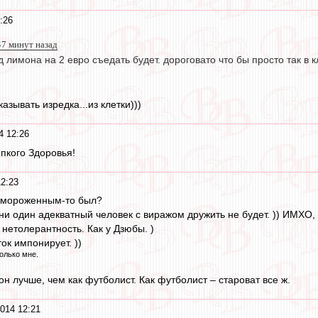
:26
 47 минут назад
од лимона на 2 евро съедать будет. дороговато что бы просто так в 
азывать изредка...из клетки)))
4 12:26
пкого Здоровья!
2:23
 отмороженным-то был?
ни один адекватный человек с виражом дружить не будет. )) ИМХО,
 нетолерантность. Как у Дзюбы. )
ок импонирует. ))
олько мне.
 он лучше, чем как футболист. Как футболист – староват все ж.
014 12:21