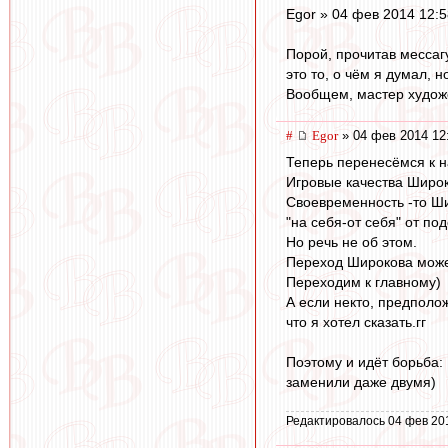
Egor » 04 фев 2014 12:5
Порой, прочитав мессаг
это то, о чём я думал, но
Вообщем, мастер художе
#
Egor
» 04 фев 2014 12
Теперь перенесёмся к н
Игровые качества Широк
Своевременность -то Ши
"на себя-от себя" от под
Но речь не об этом.
Переход Широкова может
Переходим к главному)
А если некто, предполож
что я хотел сказать.гг
Поэтому и идёт борьба:
заменили даже двумя)
Редактировалось 04 фев 20