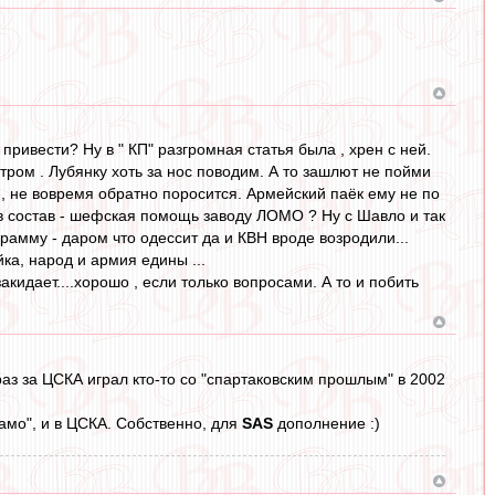
привести? Ну в " КП" разгромная статья была , хрен с ней.
отром . Лубянку хоть за нос поводим. А то зашлют не пойми
й, не вовремя обратно поросится. Армейский паёк ему не по
ь в состав - шефская помощь заводу ЛОМО ? Ну с Шавло и так
рамму - даром что одессит да и КВН вроде возродили...
ка, народ и армия едины ...
кидает....хорошо , если только вопросами. А то и побить
 раз за ЦСКА играл кто-то со "спартаковским прошлым" в 2002
намо", и в ЦСКА. Собственно, для
SAS
дополнение :)