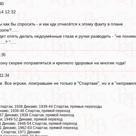
40
14 12:32
ы как бы спросить - и как кдк отнесётся к этому факту в плане
опе?......
дет опять делать недоумённые глаза и ручки разводить - "не поним
.? ".....
:35
ону скорее поправляться и крепкого здоровья на многие года!
11:34
 Все игроки, поигравшие не только в "Спартаке", но и в "неправил
Спартак; 1938 Динамо; 1939-44 Спартак, прямые переходы
инамо; 1936-46 Спартак, прямой переход
-37 Динамо; 1938 Спартак, прямой переход
ак; 1949-52 Динамо, прямой переход
5 Динамо; 1946-54 Спартак, прямой переход
1 Динамо; 1962-63 Спартак, прямой переход
9 Спартак; 1971 Динамо