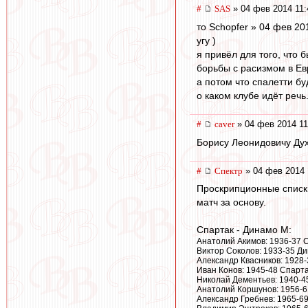
#
SAS
» 04 фев 2014 11:
то Schopfer » 04 фев 20
угу )
я привёл для того, что б
борьбы с расизмом в Евр
а потом что спалетти бу
о каком клубе идёт речь....
#
caver
» 04 фев 2014 11
Борису Леонидовичу Дух
#
Спектр
» 04 фев 2014 
Проскрипционные списки.
матч за основу.
Спартак - Динамо М:
Анатолий Акимов: 1936-37 
Виктор Соколов: 1933-35 Д
Александр Квасников: 1928
Иван Конов: 1945-48 Спарт
Николай Дементьев: 1940-4
Анатолий Коршунов: 1956-6
Александр Гребнев: 1965-6