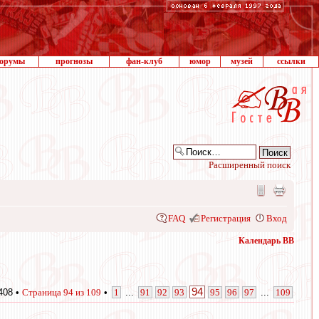
орумы
прогнозы
фан-клуб
юмор
музей
ссылки
Расширенный поиск
FAQ
Регистрация
Вход
Календарь ВВ
94
408 •
Страница
94
из
109
•
1
...
91
92
93
95
96
97
...
109