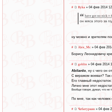
#
Ryka
» 04 фев 2014 12
have got no nick »
он мяса этого за г
ну можно и зрителям пок
#
Alex_Mc
» 04 фев 201
Борису Леонидовичу кре
#
goblin
» 04 фев 2014 1
Abilardo
, ну с чего он
С виражом воевал? Так 
Его главный недостаток:
Лично мне этот недостат
Вообще говоря, думал, что не т
По мне, так как человек
#
Чебатуркин
» 04 фев 2