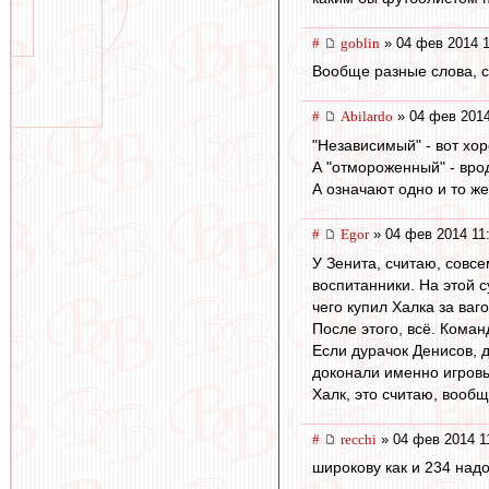
#
goblin
» 04 фев 2014 1
Вообще разные слова, с
#
Abilardo
» 04 фев 2014
"Независимый" - вот хо
А "отмороженный" - вро
А означают одно и то же
#
Egor
» 04 фев 2014 11
У Зенита, считаю, совс
воспитанники. На этой 
чего купил Халка за ваг
После этого, всё. Кома
Если дурачок Денисов, 
доконали именно игровые
Халк, это считаю, вообщ
#
recchi
» 04 фев 2014 1
широкову как и 234 надо