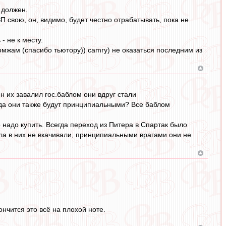
 должен.
 свою, он, видимо, будет честно отрабатывать, пока не
- не к месту.
 бомжам (спасибо тьютору)) camry) не оказаться последним из
н их завалил гос.баблом они вдруг стали
гда они также будут принципиальными? Все баблом
 надо купить. Всегда переход из Питера в Спартак было
бла в них не вкачивали, принципиальными врагами они не
нчится это всё на плохой ноте.