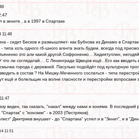
49
2:47
 в зените , а в 1997 в Спартаке
 11:48
на - сидит Бесков и размышляет- как Бубнова из Динамо в Спартак 
 - типа хоть одного гб-шного агента знать будем, всегда под присм
стьяненко это али какой другой Софроненко... Хидиятуллин, негодя
 что ли соглядатай.... С Ленинграда Щвецов ещё...Его как вводит
 смычка города с деревней. Пасулько подойдёт под культурную прог
водить в состав ? На Мишку-Меченного сослаться - типа перестрой
тут ещё и болельщик на волне гласности и перестройки вопросами за
11:47
разу виден, так сказать, "накал" между нами и конями. В последний
 "Спартак" с "конским" - в 2003 (Пестряков).
ист" Дмитриев внушает - до "Спартака" успел и в "Зенит", и в "Ди
14 11:51