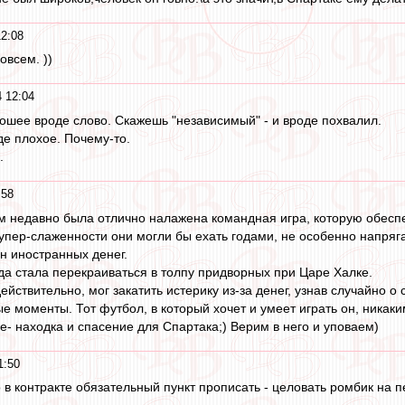
2:08
овсем. ))
 12:04
рошее вроде слово. Скажешь "независимый" - и вроде похвалил.
де плохое. Почему-то.
.
:58
ем недавно была отлично налажена командная игра, которую обесп
супер-слаженности они могли бы ехать годами, не особенно напряг
он иностранных денег.
нда стала перекраиваться в толпу придворных при Царе Халке.
действительно, мог закатить истерику из-за денег, узнав случайно
 моменты. Тот футбол, в который хочет и умеет играть он, никаки
е- находка и спасение для Спартака;) Верим в него и уповаем)
1:50
 в контракте обязательный пункт прописать - целовать ромбик на пе