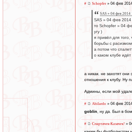
#
Schopfer
» 04 фев 2014
SAS » 04 фев 2014 
SAS » 04 фев 2014
то Schopfer » 04 ф
угу )
я привёл для того, 
борьбы с расизмом в
а потом что спалет
о каком клубе идёт ре
а никак. не захотят они
отношения к клубу. Ну п
Админы, если мой удале
#
Abilardo
» 04 фев 2014
goblin
, ну да. Был в б
#
Спартачек-Казачек!
» 0
каким бы футболистом не