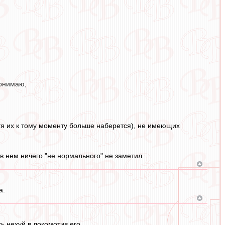
понимаю,
(хотя их к тому моменту больше наберется), не имеющих
в нем ничего "не нормального" не заметил
а.
ь нехуй.в локомотив его