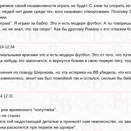
причине своей независимости играть не будет. С этим ты спорить не
людей нет даже среди тех, кого называют отморозками. Поэтому ЗП
ими.
играю". Я играю за бабло. Это и есть модерн футбол. А ты говоришь 
о, но не знал, что так скоро". Как бы другому Роману с его отказом
14 12:34
альными врагами это и есть модерн футбол. Это от того, что пути
 нибудь это закончится, и вернутся бомжи в свою первую лигу, то
нения по поводу Широкова, но эта истерика на ВВ убедила, что его
изменилось, зенит как был помойкой так и остался, сколько бы ба
4 12:31
 рои временного "попутчика".
 не станет.
ется той недостающей деталью и принесёт нам чемпионство, но зако
сика расколется при первом же шухере".