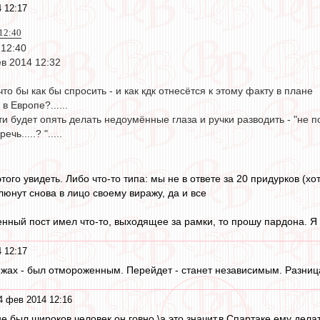
 12:17
12:40
 12:40
ев 2014 12:32
что бы как бы спросить - и как кдк отнесётся к этому факту в плане
 Европе?......
ти будет опять делать недоумённые глаза и ручки разводить - "не 
чь.....? ".....
 этого увидеть. Либо что-то типа: мы не в ответе за 20 придурков 
люнут снова в лицо своему виражу, да и все
нный пост имел что-то, выходящее за рамки, то прошу пардона. Я 
 12:17
омжах - был отмороженным. Перейдет - станет независимым. Разниц
4 фев 2014 12:16
 был широков,человек он говно.\а это значит,в Спартаке ему делат