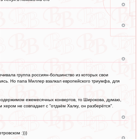
ечивала группа россиян-болшинство из которых свои
аясь. Но папа Миллер взалкал европейского триумфа, для
 о содержимом ежемесячных конвертов, то Широкова, думаю,
м хером не совпадает с "отдаём Халку, он разберётся".
тровском :)))