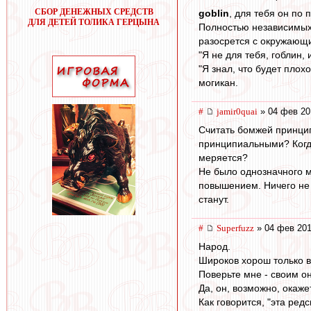
СБОР ДЕНЕЖНЫХ СРЕДСТВ
goblin
, для тебя он по 
ДЛЯ ДЕТЕЙ ТОЛИКА ГЕРЦЫНА
Полностью независимых 
разосрется с окружающ
"Я не для тебя, гоблин, 
"Я знал, что будет плох
могикан.
#
jamir0quai
» 04 фев 20
Считать бомжей принципи
принципиальными? Когда
меряется?
Не было однозначного м
повышением. Ничего не 
станут.
#
Superfuzz
» 04 фев 201
Народ.
Широков хорош только в
Поверьте мне - своим он
Да, он, возможно, окаж
Как говорится, "эта ред