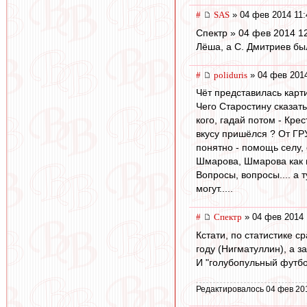
#
SAS
» 04 фев 2014 11:
Спектр » 04 фев 2014 1
Лёша, а С. Дмитриев был
#
poliduris
» 04 фев 2014
Чёт представилась карти
Чего Старостину сказать
кого, гадай потом - Кре
вкусу пришёлся ? От ГРУ
понятно - помощь селу,
Шмарова, Шмарова как в
Вопросы, вопросы.... а 
могут.....
#
Спектр
» 04 фев 2014 
Кстати, по статистике с
году (Нигматуллин), а за
И "голубопульный футбол
Редактировалось 04 фев 20