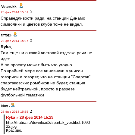
Veterokk
-
28 фев 2014 15:51
Справедливости ради, на станции Динамо
символики и цветов клуба тоже не видел.
tiffozi
-
28 фев 2014 15:37
Ryka
,
Там еще ни о какой чистовой отделке речи не
идет
А по проекту может быть что угодно
По крайней мере все чиновники в унисон
говорили и говорят, что на станции "Спартак"
спартаковских ромбиков не будет, станция
будет нейтральной, просто в разрезе
футбольной тематики
Nox
-
28 фев 2014 15:35
Ryka » 28 фев 2014 16:29
http://fratria.ru/download2/spartak_vestibul.1093
22.jpg
Красиво.