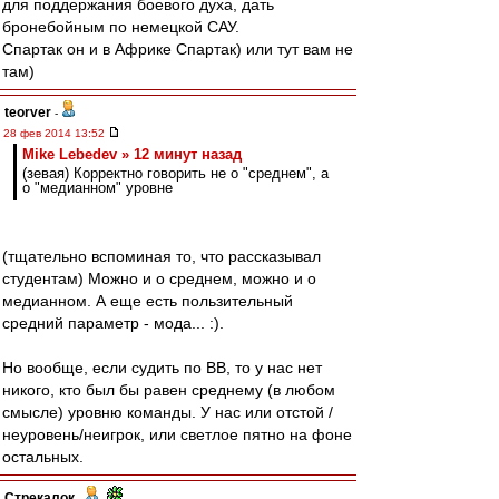
для поддержания боевого духа, дать
бронебойным по немецкой САУ.
Спартак он и в Африке Спартак) или тут вам не
там)
teorver
-
28 фев 2014 13:52
Mike Lebedev » 12 минут назад
(зевая) Корректно говорить не о "среднем", а
о "медианном" уровне
(тщательно вспоминая то, что рассказывал
студентам) Можно и о среднем, можно и о
медианном. А еще есть пользительный
средний параметр - мода... :).
Но вообще, если судить по ВВ, то у нас нет
никого, кто был бы равен среднему (в любом
смысле) уровню команды. У нас или отстой /
неуровень/неигрок, или светлое пятно на фоне
остальных.
Стрекалок
-