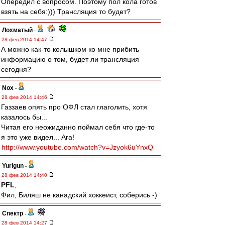
Опередил с вопросом. Поэтому пол кола готов
взять на себя:))) Трансляция то будет?
Лохматый
-
28 фев 2014 14:47
А можно как-то колышком ко мне прибить
информацию о том, будет ли трансляция
сегодня?
Nox
-
28 фев 2014 14:46
Газзаев опять про ОФЛ стал глаголить, хотя
казалось бы...
Читая его неожиданно поймал себя что где-то
я это уже видел... Ага!
http://www.youtube.com/watch?v=Jzyok6uYnxQ
Yurigun
-
28 фев 2014 14:40
PFL
,
Фил, Биляш не канадский хоккеист, соберись -)
Спектр
-
28 фев 2014 14:27