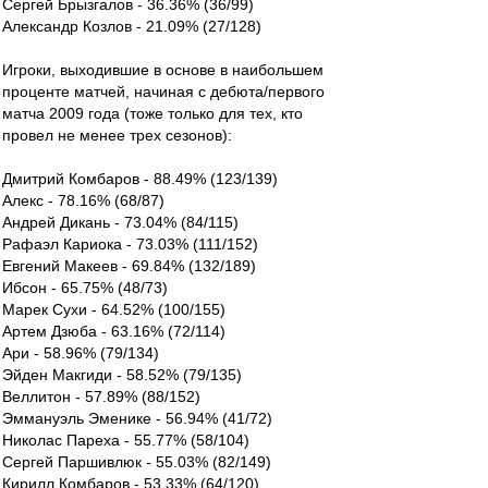
Сергей Брызгалов - 36.36% (36/99)
Александр Козлов - 21.09% (27/128)
Игроки, выходившие в основе в наибольшем
проценте матчей, начиная с дебюта/первого
матча 2009 года (тоже только для тех, кто
провел не менее трех сезонов):
Дмитрий Комбаров - 88.49% (123/139)
Алекс - 78.16% (68/87)
Андрей Дикань - 73.04% (84/115)
Рафаэл Кариока - 73.03% (111/152)
Евгений Макеев - 69.84% (132/189)
Ибсон - 65.75% (48/73)
Марек Сухи - 64.52% (100/155)
Артем Дзюба - 63.16% (72/114)
Ари - 58.96% (79/134)
Эйден Макгиди - 58.52% (79/135)
Веллитон - 57.89% (88/152)
Эммануэль Эменике - 56.94% (41/72)
Николас Пареха - 55.77% (58/104)
Сергей Паршивлюк - 55.03% (82/149)
Кирилл Комбаров - 53.33% (64/120)