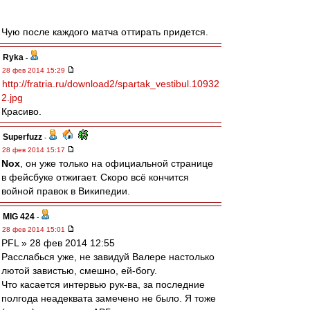
Чую после каждого матча оттирать придется.
Ryka
-
28 фев 2014 15:29
http://fratria.ru/download2/spartak_vestibul.10932
2.jpg
Красиво.
Superfuzz
-
28 фев 2014 15:17
Nox
, он уже только на официальной странице
в фейсбуке отжигает. Скоро всё кончится
войной правок в Википедии.
MIG 424
-
28 фев 2014 15:01
PFL » 28 фев 2014 12:55
Расслабься уже, не завидуй Валере настолько
лютой завистью, смешно, ей-богу.
Что касается интервью рук-ва, за последние
полгода неадеквата замечено не было. Я тоже