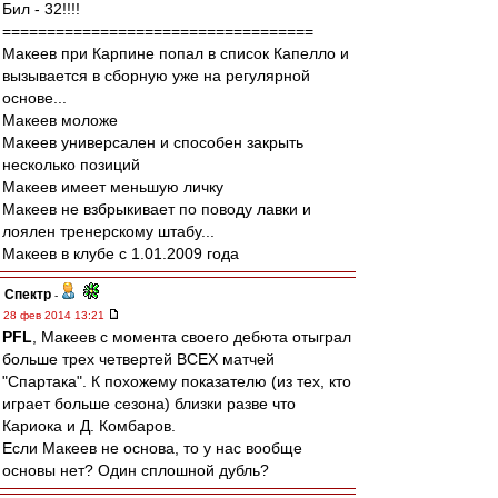
Бил - 32!!!!
===================================
Макеев при Карпине попал в список Капелло и
вызывается в сборную уже на регулярной
основе...
Макеев моложе
Макеев универсален и способен закрыть
несколько позиций
Макеев имеет меньшую личку
Макеев не взбрыкивает по поводу лавки и
лоялен тренерскому штабу...
Макеев в клубе с 1.01.2009 года
Спектр
-
28 фев 2014 13:21
PFL
, Макеев с момента своего дебюта отыграл
больше трех четвертей ВСЕХ матчей
"Спартака". К похожему показателю (из тех, кто
играет больше сезона) близки разве что
Кариока и Д. Комбаров.
Если Макеев не основа, то у нас вообще
основы нет? Один сплошной дубль?