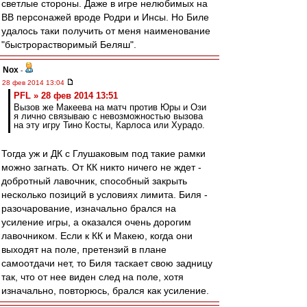
светлые стороны. Даже в игре нелюбимых на
ВВ персонажей вроде Родри и Инсы. Но Биле
удалось таки получить от меня наименование
"быстрорастворимый Беляш".
Nox
-
28 фев 2014 13:04
PFL » 28 фев 2014 13:51
Вызов же Макеева на матч против Юры и Ози
я лично связываю с невозможностью вызова
на эту игру Тино Косты, Карлоса или Хурадо.
Тогда уж и ДК с Глушаковым под такие рамки
можно загнать. От КК никто ничего не ждет -
добротный лавочник, способный закрыть
несколько позиций в условиях лимита. Биля -
разочарование, изначально брался на
усиление игры, а оказался очень дорогим
лавочником. Если к КК и Макею, когда они
выходят на поле, претензий в плане
самоотдачи нет, то Биля таскает свою задницу
так, что от нее виден след на поле, хотя
изначально, повторюсь, брался как усиление.