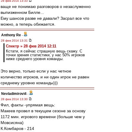
28 фев 2014 13:33
ваще не понимаю разговоров о незаслуженно
выпизженном Билле...
Ему шансов разве не давали? Засрал все что
можно, а теперь обижается.
Anthony Re
-
28 фев 2014 13:31
Спектр » 28 фев 2014 12:11
Кстати, я сейчас страшную вещь скажу. С
точки зрения статистики, у нас 50% игроков
ниже среднего уровня команды.
Это верно, только если у нас четное
количество игроков, и ни один игрок не равен
среднему уровню команды)))
Nevladimirovi4
-
28 фев 2014 13:30
Фил, факты -упрямая вещь:
Макеев провел в текущем сезоне за основу
1172 мин. игрового времени (больше чем у
Мовсисяна)
К.Комбаров - 214