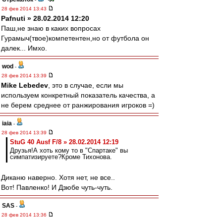
28 фев 2014 13:43
Pafnuti » 28.02.2014 12:20
Паш,не знаю в каких вопросах
Гурамыч(твое)компетентен,но от футбола он
далек... Имхо.
wod
-
28 фев 2014 13:39
Mike Lebedev
, это в случае, если мы
используем конкретный показатель качества, а
не берем среднее от ранжирования игроков =)
iaia
-
28 фев 2014 13:39
StuG 40 Ausf F/8 » 28.02.2014 12:19
Друзья!А хоть кому то в "Спартаке" вы
симпатизируете?Кроме Тихонова.
Диканю наверно. Хотя нет, не все..
Вот! Павленко! И Дзюбе чуть-чуть.
SAS
-
28 фев 2014 13:36