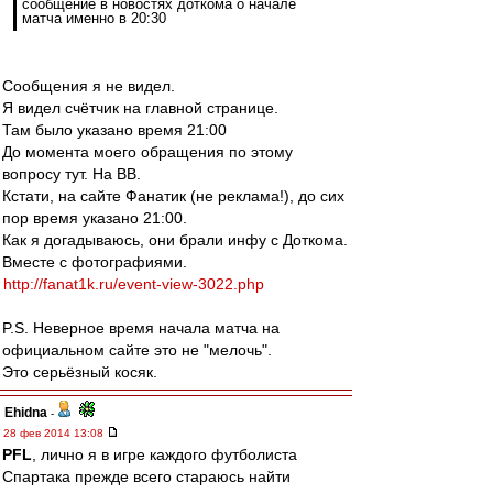
сообщение в новостях доткома о начале
матча именно в 20:30
Сообщения я не видел.
Я видел счётчик на главной странице.
Там было указано время 21:00
До момента моего обращения по этому
вопросу тут. На ВВ.
Кстати, на сайте Фанатик (не реклама!), до сих
пор время указано 21:00.
Как я догадываюсь, они брали инфу с Доткома.
Вместе с фотографиями.
http://fanat1k.ru/event-view-3022.php
P.S. Неверное время начала матча на
официальном сайте это не "мелочь".
Это серьёзный косяк.
Ehidna
-
28 фев 2014 13:08
PFL
, лично я в игре каждого футболиста
Спартака прежде всего стараюсь найти