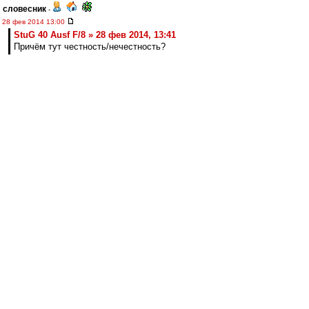
словесник
-
28 фев 2014 13:00
StuG 40 Ausf F/8 » 28 фев 2014, 13:41
Причём тут честность/нечестность?
"При человеке", Андрей :-).
Мне показалось, вы сомневаетесь в том, что
сообщение в новостях доткома о начале матча
именно в 20:30 висело на сайте уже вчера
вечером. Даже после моего об этом
упоминания. Если ошибаюсь, прошу
прощения.
А делать ли "скриншоты ляпов доткома" -- это
вам решать... Если есть время и желание :-))...
Ещё раз прошу прощения за занудство по
мелкому поводу и обещаю больше к этому не
возвращаться.
PFL
-
28 фев 2014 12:51
То есть я правильно понимаю, что
единственным ответом на вопрос "Чем более