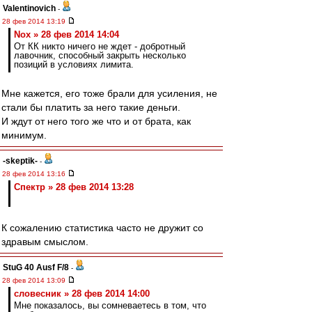
Valentinovich
-
28 фев 2014 13:19
Nox » 28 фев 2014 14:04
От КК никто ничего не ждет - добротный
лавочник, способный закрыть несколько
позиций в условиях лимита.
Мне кажется, его тоже брали для усиления, не
стали бы платить за него такие деньги.
И ждут от него того же что и от брата, как
минимум.
-skeptik-
-
28 фев 2014 13:16
Спектр » 28 фев 2014 13:28
К сожалению статистика часто не дружит со
здравым смыслом.
StuG 40 Ausf F/8
-
28 фев 2014 13:09
словесник » 28 фев 2014 14:00
Мне показалось, вы сомневаетесь в том, что