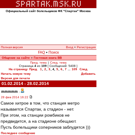
Официальный сайт болельщиков ФК "Спартак" Москва
Полная версия
Вход
•
Регистрация
FAQ
•
Поиск
Общение на сайте
Гостевая книга ВВ
»
Пред. тема
|
След. тема
Страница
4
из
109
[ Сообщений: 5408 ]
На страницу
Пред.
1
,
2
,
3
,
4
,
5
,
6
,
7
...
109
След.
Начать новую тему
Добавить
Версия для печати
01.02.2014 - 28.02.2014
mmmmm
-
28 фев 2014 16:22
Самое хитрое в том, что станция метро
называется Спартак, а стадион - нет.
При этом, на станции ромбиков не
предвидится, а на стадионе обещают.
Пусть болельщики соперников заблудятся )))
Последнее сообщение