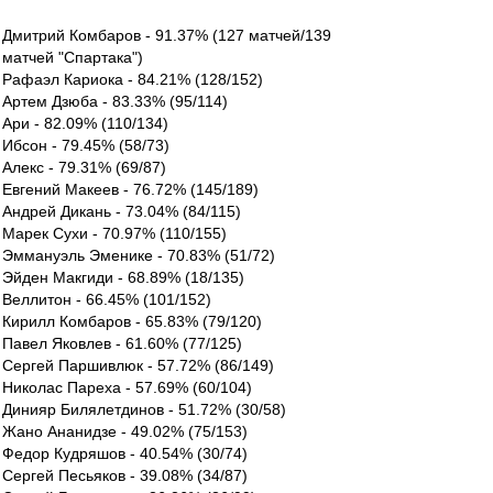
Дмитрий Комбаров - 91.37% (127 матчей/139
матчей "Спартака")
Рафаэл Кариока - 84.21% (128/152)
Артем Дзюба - 83.33% (95/114)
Ари - 82.09% (110/134)
Ибсон - 79.45% (58/73)
Алекс - 79.31% (69/87)
Евгений Макеев - 76.72% (145/189)
Андрей Дикань - 73.04% (84/115)
Марек Сухи - 70.97% (110/155)
Эммануэль Эменике - 70.83% (51/72)
Эйден Макгиди - 68.89% (18/135)
Веллитон - 66.45% (101/152)
Кирилл Комбаров - 65.83% (79/120)
Павел Яковлев - 61.60% (77/125)
Сергей Паршивлюк - 57.72% (86/149)
Николас Пареха - 57.69% (60/104)
Динияр Билялетдинов - 51.72% (30/58)
Жано Ананидзе - 49.02% (75/153)
Федор Кудряшов - 40.54% (30/74)
Сергей Песьяков - 39.08% (34/87)