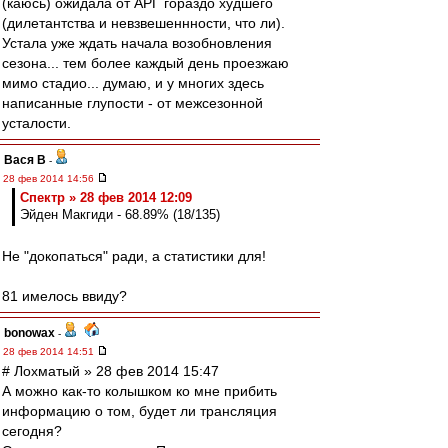
(каюсь) ожидала от АРГ гораздо худшего
(дилетантства и невзвешеннности, что ли).
Устала уже ждать начала возобновления
сезона... тем более каждый день проезжаю
мимо стадио... думаю, и у многих здесь
написанные глупости - от межсезонной
усталости.
Вася В
-
28 фев 2014 14:56
Спектр » 28 фев 2014 12:09
Эйден Макгиди - 68.89% (18/135)
Не "докопаться" ради, а статистики для!
81 имелось ввиду?
bonowax
-
28 фев 2014 14:51
# Лохматый » 28 фев 2014 15:47
А можно как-то колышком ко мне прибить
информацию о том, будет ли трансляция
сегодня?