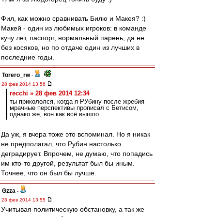
Фил, как можно сравнивать Билю и Макея? :)
Макей - один из любимых игроков: в команде
кучу лет, паспорт, нормальный парень, да не
без косяков, но по отдаче один из лучших в
последние годы.
Torero_rw
-
28 фев 2014 13:56
recchi » 28 фев 2014 12:34
ты прикололся, когда я РУбину после жребия
мрачные перспективы прописал с Бетисом,
однако же, вон как всё вышло.
Да уж, я вчера тоже это вспоминал. Но я никак
не предполагал, что Рубин настолько
деградирует. Впрочем, не думаю, что попадись
им кто-то другой, результат был бы иным.
Точнее, что он был бы лучше.
Gzza
-
28 фев 2014 13:55
Учитывая политическую обстановку, а так же