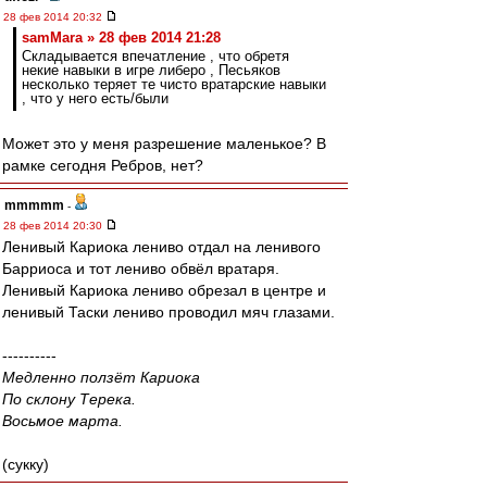
28 фев 2014 20:32
samMara » 28 фев 2014 21:28
Складывается впечатление , что обретя
некие навыки в игре либеро , Песьяков
несколько теряет те чисто вратарские навыки
, что у него есть/были
Может это у меня разрешение маленькое? В
рамке сегодня Ребров, нет?
mmmmm
-
28 фев 2014 20:30
Ленивый Кариока лениво отдал на ленивого
Барриоса и тот лениво обвёл вратаря.
Ленивый Кариока лениво обрезал в центре и
ленивый Таски лениво проводил мяч глазами.
----------
Медленно ползёт Кариока
По склону Терека.
Восьмое марта.
(сукку)