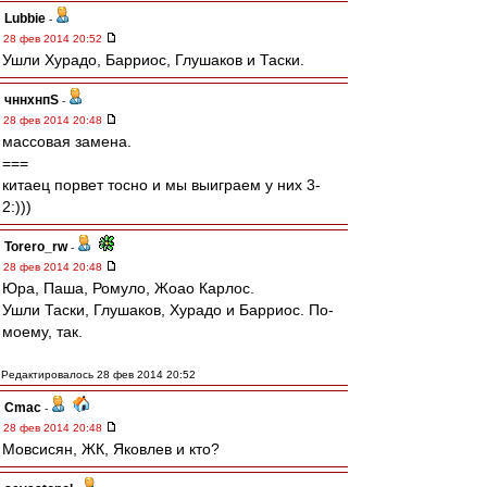
Lubbie
-
28 фев 2014 20:52
Ушли Хурадо, Барриос, Глушаков и Таски.
чннхнпS
-
28 фев 2014 20:48
массовая замена.
===
китаец порвет тосно и мы выиграем у них 3-
2:)))
Torero_rw
-
28 фев 2014 20:48
Юра, Паша, Ромуло, Жоао Карлос.
Ушли Таски, Глушаков, Хурадо и Барриос. По-
моему, так.
Редактировалось 28 фев 2014 20:52
Cmac
-
28 фев 2014 20:48
Мовсисян, ЖК, Яковлев и кто?