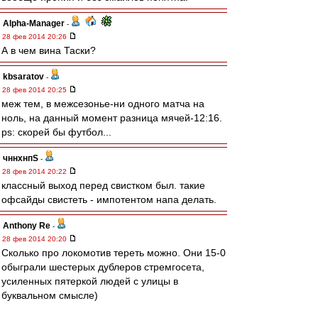
Alpha-Manager
-
28 фев 2014 20:26
А в чем вина Таски?
kbsaratov
-
28 фев 2014 20:25
меж тем, в межсезонье-ни одного матча на
ноль, на данный момент разница мячей-12:16.
ps: скорей бы футбол...
чннхнпS
-
28 фев 2014 20:22
классный выход перед свистком был. такие
офсайды свистеть - импотентом напа делать.
Anthony Re
-
28 фев 2014 20:20
Сколько про локомотив тереть можно. Они 15-0
обыграли шестерых дублеров стремгосета,
усиленных пятеркой людей с улицы в
буквальном смысле)