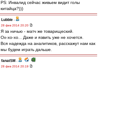
PS: Инвалид сейчас живьем видит голы
китайца?)))
Lubbie
-
28 фев 2014 20:20
Я за ничью - матч же товарищеский.
Ох-хо-хо... Даже и язвить уже не хочется.
Вся надежда на аналитиков, расскажут нам как
мы будем играть дальше.
fanatSM
-
28 фев 2014 20:19
Я думаю кому-то следует переключиться на
критику Таски. Пока непонятно зачем он у нас.
Может быть парень просто решил заработать
денег. С другой стороны он после травмы.
Надеюсь официальные матчи докажут, что я
ошибаюсь.
зpитель
-
28 фев 2014 20:19
эти, блять, кумиры, уверяют вас, развяжут не
одну мировую войну!