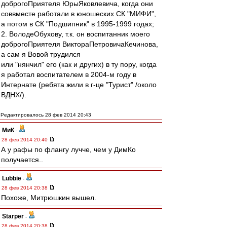
доброгоПриятеля ЮрыЯковлевича, когда они
соввместе работали в юношеских СК "МИФИ",
а потом в СК "Подшипник" в 1995-1999 годах;
2. ВолодеОбухову, т.к. он воспитанник моего
доброгоПриятеля ВиктораПетровичаКечинова,
а сам я Вовой трудился
или "нянчил" его (как и других) в ту пору, когда
я работал воспитателем в 2004-м году в
Интернате (ребята жили в г-це "Турист" /около
ВДНХ/).
Редактировалось 28 фев 2014 20:43
МиК
-
28 фев 2014 20:40
А у рафы по флангу лучче, чем у ДимКо
получается..
Lubbie
-
28 фев 2014 20:38
Похоже, Митрюшкин вышел.
Starper
-
28 фев 2014 20:38