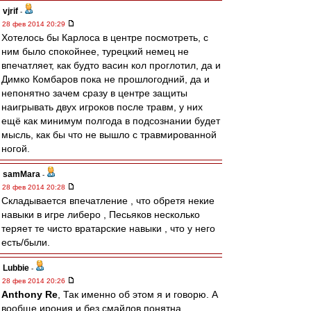
vjrif
-
28 фев 2014 20:29
Хотелось бы Карлоса в центре посмотреть, с
ним было спокойнее, турецкий немец не
впечатляет, как будто васин кол проглотил, да и
Димко Комбаров пока не прошлогодний, да и
непонятно зачем сразу в центре защиты
наигрывать двух игроков после травм, у них
ещё как минимум полгода в подсознании будет
мысль, как бы что не вышло с травмированной
ногой.
samMara
-
28 фев 2014 20:28
Складывается впечатление , что обретя некие
навыки в игре либеро , Песьяков несколько
теряет те чисто вратарские навыки , что у него
есть/были.
Lubbie
-
28 фев 2014 20:26
Anthony Re
, Так именно об этом я и говорю. А
вообще ирония и без смайлов понятна.