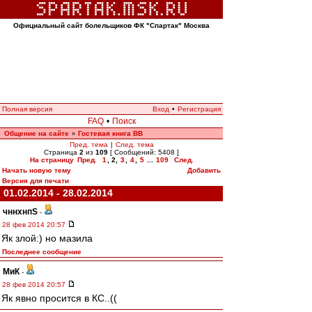
Официальный сайт болельщиков ФК "Спартак" Москва
Полная версия
Вход
•
Регистрация
FAQ
•
Поиск
Общение на сайте
Гостевая книга ВВ
»
Пред. тема
|
След. тема
Страница
2
из
109
[ Сообщений: 5408 ]
На страницу
Пред.
1
,
2
,
3
,
4
,
5
...
109
След.
Начать новую тему
Добавить
Версия для печати
01.02.2014 - 28.02.2014
чннхнпS
-
28 фев 2014 20:57
Як злой:) но мазила
Последнее сообщение
МиК
-
28 фев 2014 20:57
Як явно просится в КС..((