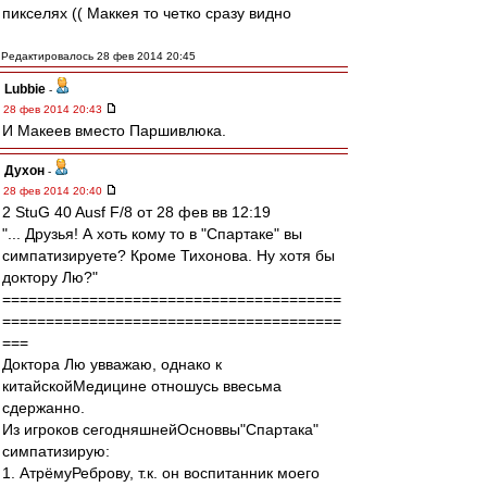
пикселях (( Маккея то четко сразу видно
Редактировалось 28 фев 2014 20:45
Lubbie
-
28 фев 2014 20:43
И Макеев вместо Паршивлюка.
Духон
-
28 фев 2014 20:40
2 StuG 40 Ausf F/8 от 28 фев вв 12:19
"... Друзья! А хоть кому то в "Спартаке" вы
симпатизируете? Кроме Тихонова. Ну хотя бы
доктору Лю?"
=======================================
=======================================
===
Доктора Лю увважаю, однако к
китайскойМедицине отношусь ввесьма
сдержанно.
Из игроков сегодняшнейОсноввы"Спартака"
симпатизирую:
1. АтрёмуРеброву, т.к. он воспитанник моего