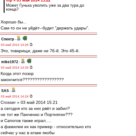
mp » 03 май 2014 15:22
Может Гунька уволить уже за два тура до
конца?
Хорошо бы...
Сам-то он не уйдёт--будет "держать удары".
Спектр
-
03 май 2014 14:26
Это, товарищи, даже не 76-й. Это 45-й.
mike1972
-
03 май 2014 14:26
Когда этот позор
закончится?????????????????
SAS
-
03 май 2014 14:24
Crosser » 03 май 2014 15:21
а сегодня кто за них рвёт и забил?
не тот же Панченко и Портнягин???
и Сапогов также играл.....
а фамилии их как пример - относительно кто
сейчас у нас в атаке якобы