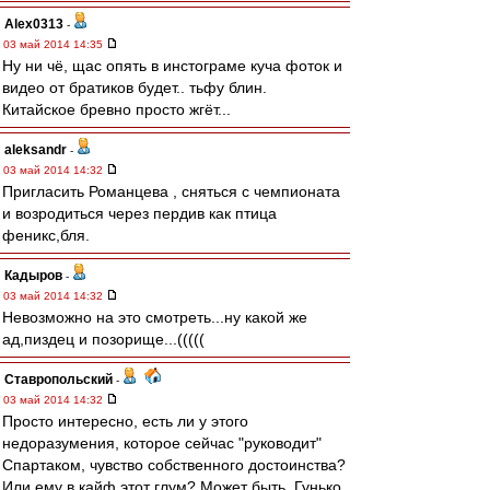
Alex0313
-
03 май 2014 14:35
Ну ни чё, щас опять в инстограме куча фоток и
видео от братиков будет.. тьфу блин.
Китайское бревно просто жгёт...
aleksandr
-
03 май 2014 14:32
Пригласить Романцева , сняться с чемпионата
и возродиться через пердив как птица
феникс,бля.
Кадыров
-
03 май 2014 14:32
Невозможно на это смотреть...ну какой же
ад,пиздец и позорище...(((((
Ставропольский
-
03 май 2014 14:32
Просто интересно, есть ли у этого
недоразумения, которое сейчас "руководит"
Спартаком, чувство собственного достоинства?
Или ему в кайф этот глум? Может быть, Гунько