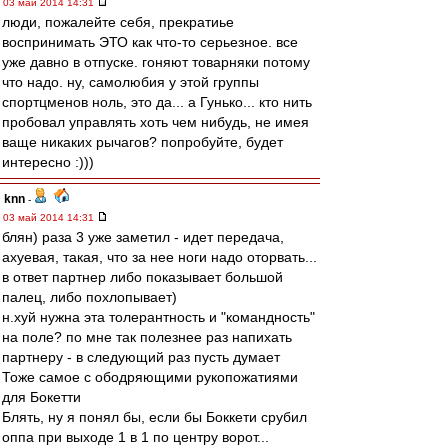
03 май 2014 14:31
люди, пожалейте себя, прекратиье
воспринимать ЭТО как что-то серьезное. все
уже давно в отпуске. гоняют товарняки потому
что надо. ну, самолюбия у этой группы
спортцменов ноль, это да... а Гунько... кто нить
пробовал управлять хоть чем нибудь, не имея
ваще никаких рычагов? попробуйте, будет
интересно :)))
knn
-
03 май 2014 14:31
блян) раза 3 уже заметил - идет передача,
ахуевая, такая, что за нее ноги надо оторвать...
в ответ партнер либо показывает большой
палец, либо похлопывает)
н.хуй нужна эта толерантность и "командность"
на поле? по мне так полезнее раз напихать
партнеру - в следующий раз пусть думает
Тоже самое с ободряющими рукопожатиями
для Бокетти
Блять, ну я понял бы, если бы Боккети срубил
оппа при выходе 1 в 1 по центру ворот...