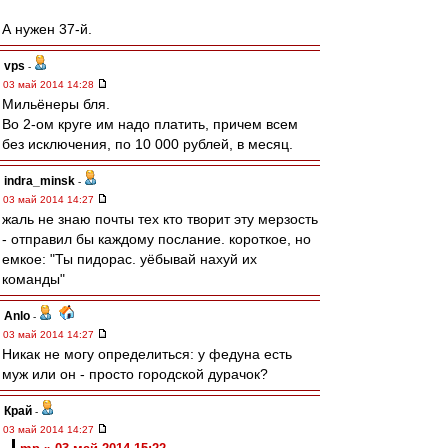
А нужен 37-й.
vps
-
03 май 2014 14:28
Мильёнеры бля.
Во 2-ом круге им надо платить, причем всем
без исключения, по 10 000 рублей, в месяц.
indra_minsk
-
03 май 2014 14:27
жаль не знаю почты тех кто творит эту мерзость
- отправил бы каждому послание. короткое, но
емкое: "Ты пидорас. уёбывай нахуй их
команды"
Anlo
-
03 май 2014 14:27
Никак не могу определиться: у федуна есть
муж или он - просто городской дурачок?
Край
-
03 май 2014 14:27