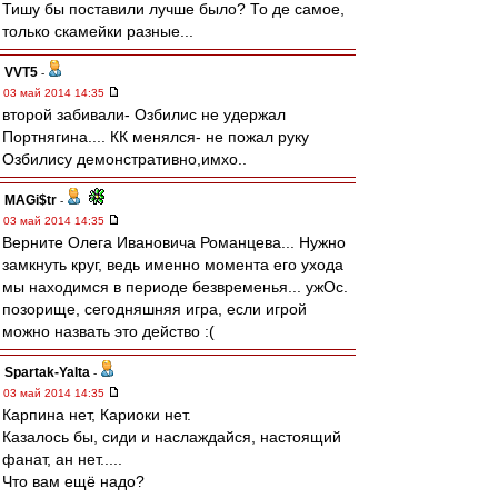
Тишу бы поставили лучше было? То де самое,
только скамейки разные...
VVT5
-
03 май 2014 14:35
второй забивали- Озбилис не удержал
Портнягина.... КК менялся- не пожал руку
Озбилису демонстративно,имхо..
MAGi$tr
-
03 май 2014 14:35
Верните Олега Ивановича Романцева... Нужно
замкнуть круг, ведь именно момента его ухода
мы находимся в периоде безвременья... ужОс.
позорище, сегодняшняя игра, если игрой
можно назвать это действо :(
Spartak-Yalta
-
03 май 2014 14:35
Карпина нет, Кариоки нет.
Казалось бы, сиди и наслаждайся, настоящий
фанат, ан нет.....
Что вам ещё надо?