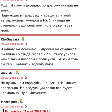
03 май 2014 14:30
Мда...Я сижу и ахуеваю, по другому сказать не
могу...
Надо ехать в Тарасовку и ебашить личный
автотранспорт кумиров и РУ. Я никогда не
отличался радикализмом, но это уже через
край.
CheGuevara
-
03 май 2014 14:30
Я одного не понимаю... Игрокам не стыдно? Я
бы блять со стыда сгорел и об штангу убился
чем с таким позором с поля уйти... А этим хоть
бы хер... Бегают и водичку пьют...
Alexis65
-
03 май 2014 14:29
Не нужны нам еврокубки, не нужны. И, может,
правильно. На следующий сезон всё будет
нормально. Чую. Интуиция!
Isockelputz
-
03 май 2014 14:29
Prussish » 03 май 2014 16:19