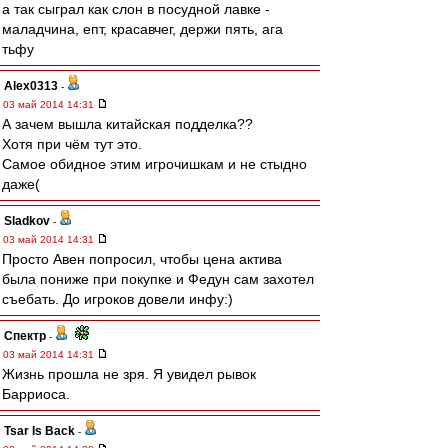
а так сыграл как слон в посудной лавке -
маладчина, епт, красавчег, держи пять, ага
тьфу
Alex0313
-
03 май 2014 14:31
А зачем вышла китайская подделка??
Хотя при чём тут это.
Самое обидное этим игрочишкам и не стыдно
даже(
Sladkov
-
03 май 2014 14:31
Просто Авен попросил, чтобы цена актива
была пониже при покупке и Федун сам захотел
съебать. До игроков довели инфу:)
Спектр
-
03 май 2014 14:31
Жизнь прошла не зря. Я увидел рывок
Барриоса.
Tsar Is Back
-