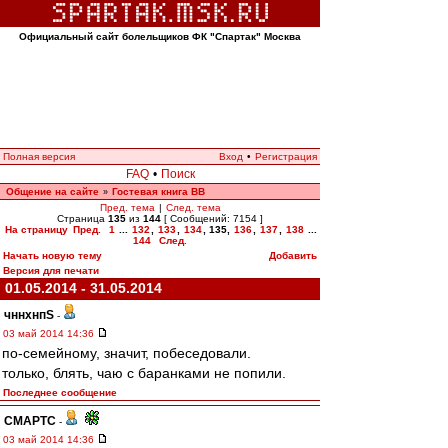
Официальный сайт болельщиков ФК "Спартак" Москва
Полная версия
Вход
•
Регистрация
FAQ
•
Поиск
Общение на сайте
Гостевая книга ВВ
»
Пред. тема
|
След. тема
Страница
135
из
144
[ Сообщений: 7154 ]
На страницу
Пред.
1
...
132
,
133
,
134
,
135
,
136
,
137
,
138
...
144
След.
Начать новую тему
Добавить
Версия для печати
01.05.2014 - 31.05.2014
чннхнпS
-
03 май 2014 14:36
по-семейному, значит, побеседовали.
только, блять, чаю с баранками не попили.
Последнее сообщение
СМАРТС
-
03 май 2014 14:36