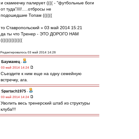
и скамеечку палирует (((( - "футбольные боги
от туда"////.....отбросы не
подошедшие Топам ((((((
то Ставропольский » 03 май 2014 15:21
да ты что Тренер - ЭТО ДОРОГО НАМ
((((((((((((((
Редактировалось 03 май 2014 14:26
Бауманец
-
03 май 2014 14:24
Съездите к ним еще на одну семейную
встречку, ага.
Spartach1975
-
03 май 2014 14:24
Уволить весь тренерский штаб из структуры
клуба!!!
olega1980
-
03 май 2014 14:23
хз чем чуял, что начало тайма будет
«веселым», но перед свистком ушел курить.