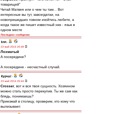
товарищей"
Читай Матвея или о чем ты там... Вот
интересные вы тут, завсегдатаи, на
новопришедших говном изойтись любите, а
когда такое же пишет известный ник - язык в
одном месте
Последнее сообщение
knn
-
23 май 2014 20:48
Лохматый
А посередине?
А посередине - несчастный случай.
Курчат
-
23 май 2014 20:44
Crosser
, вот и вся твоя сущность. Хозяином
можно стать просто перекупив. Ты же сам как
блядь, понимаешь?
Приезжай в столицу, проверим, кто кому что
вылизывает.