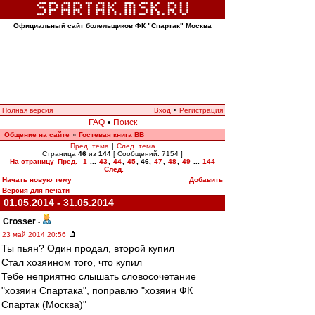
Официальный сайт болельщиков ФК "Спартак" Москва
Полная версия
Вход
•
Регистрация
FAQ
•
Поиск
Общение на сайте
Гостевая книга ВВ
»
Пред. тема
|
След. тема
Страница
46
из
144
[ Сообщений: 7154 ]
На страницу
Пред.
1
...
43
,
44
,
45
,
46
,
47
,
48
,
49
...
144
След.
Начать новую тему
Добавить
Версия для печати
01.05.2014 - 31.05.2014
Crosser
-
23 май 2014 20:56
Ты пьян? Один продал, второй купил
Стал хозяином того, что купил
Тебе неприятно слышать словосочетание
"хозяин Спартака", поправлю "хозяин ФК
Спартак (Москва)"