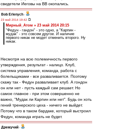
свидетели Иеговы на ВВ окопались.
Bob Erlenych
-
23 май 2014 19:42
Мирный_Атом » 23 май 2014 20:15
"Федун - гандон" - это одно, а "Карпин -
мудак" - это совсем другое. И наличие
первого никак не модет отменить второго. Ну
никак.
Несмотря на всю полемичность первого
утверждения, результат - налицо. Клуб,
система управления, команда, работа с
болельщиками - все разваливается. Поэтому
скажу так - Федун разваливает клуб. А гондон
он или нет - пусть каждый сам решает. Но
самое главное - при этом совершенно не
важно, "Мудак ли Карпин или нет". Будь он хоть
гений тренерского цеха - ничего не выйдет.
Потому что в таком бардаке, который выстроил
Федун, команда играть не будет.
Дремучий
-