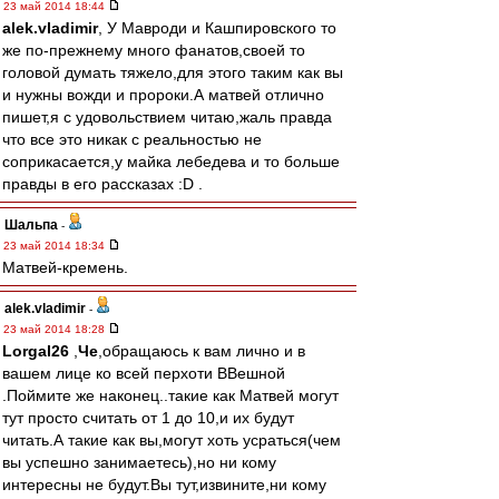
23 май 2014 18:44
alek.vladimir
, У Мавроди и Кашпировского то
же по-прежнему много фанатов,своей то
головой думать тяжело,для этого таким как вы
и нужны вожди и пророки.А матвей отлично
пишет,я с удовольствием читаю,жаль правда
что все это никак с реальностью не
соприкасается,у майка лебедева и то больше
правды в его рассказах :D .
Шальпа
-
23 май 2014 18:34
Матвей-кремень.
alek.vladimir
-
23 май 2014 18:28
Lorgal26
,
Че
,обращаюсь к вам лично и в
вашем лице ко всей перхоти ВВешной
.Поймите же наконец..такие как Матвей могут
тут просто считать от 1 до 10,и их будут
читать.А такие как вы,могут хоть усраться(чем
вы успешно занимаетесь),но ни кому
интересны не будут.Вы тут,извините,ни кому