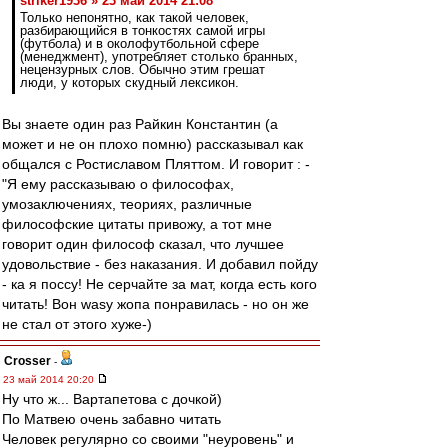
striker1936 » 23 май 2014 21:08
Только непонятно, как такой человек,
разбирающийся в тонкостях самой игры
(футбола) и в околофутбольной сфере
(менеджмент), употребляет столько бранных,
нецензурных слов. Обычно этим грешат
люди, у которых скудный лексикон.
Вы знаете один раз Райкин Константин (а
может и не он плохо помню) рассказывал как
общался с Ростиславом Пляттом. И говорит : -
"Я ему рассказываю о философах,
умозаключениях, теориях, различные
философские цитаты привожу, а тот мне
говорит один философ сказал, что лучшее
удовольствие - без наказания. И добавил пойду
- ка я поссу! Не серчайте за мат, когда есть кого
читать! Вон wasy жопа понравилась - но он же
не стал от этого хуже-)
Crosser
-
23 май 2014 20:20
Ну что ж... Вартапетова с дочкой)
По Матвею очень забавно читать
Человек регулярно со своими "неуровень" и