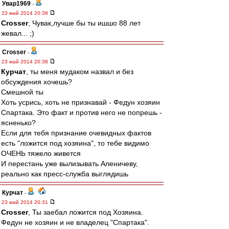
Увар1969
-
23 май 2014 20:38
Crosser
, Чувак,лучше бы ты ишшо 88 лет
жевал... ;)
Crosser
-
23 май 2014 20:38
Курчат
, ты меня мудаком назвал и без
обсуждения хочешь?
Смешной ты
Хоть усрись, хоть не признавай - Федун хозяин
Спартака. Это факт и против него не попрешь -
ясненько?
Если для тебя признание очевидных фактов
есть "ложится под хозяина", то тебе видимо
ОЧЕНЬ тяжело живется
И перестань уже вылизывать Аленичеву,
реально как пресс-служба выглядишь
Курчат
-
23 май 2014 20:31
Crosser
, Ты заебал ложится под Хозяина.
Федун не хозяин и не владелец "Спартака".