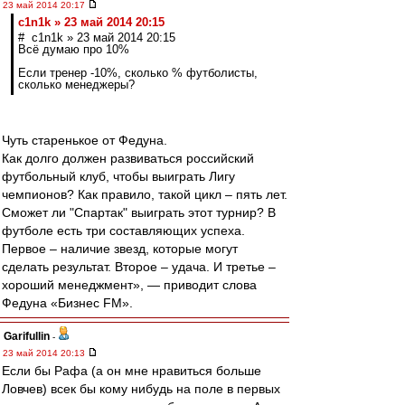
23 май 2014 20:17
c1n1k » 23 май 2014 20:15
# c1n1k » 23 май 2014 20:15
Всё думаю про 10%
Если тренер -10%, сколько % футболисты,
сколько менеджеры?
Чуть старенькое от Федуна.
Как долго должен развиваться российский
футбольный клуб, чтобы выиграть Лигу
чемпионов? Как правило, такой цикл – пять лет.
Сможет ли "Спартак" выиграть этот турнир? В
футболе есть три составляющих успеха.
Первое – наличие звезд, которые могут
сделать результат. Второе – удача. И третье –
хороший менеджмент», — приводит слова
Федуна «Бизнес FM».
Garifullin
-
23 май 2014 20:13
Если бы Рафа (а он мне нравиться больше
Ловчев) всек бы кому нибудь на поле в первых