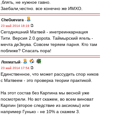
,блять, не нужное гавно.
Заебали,честно. все конечно же ИМХО.
CheGuevara
-
23 май 2014 18:19
Сегодняшний Матвей - инетреинкарнация
Тити. Версия 2.0.gopota. Таймырский ягель -
мечта деЗеува. Совсем теряем парня. Кто там
поближе? Спасать пора!
Лохматый
-
23 май 2014 17:54
Единственное, что может рассудить спор ников
с Матвеем - это проверка теории практикой.
На этот состав без Карпина мы весной уже
посмотрели. Но вот скажем, во всем виноват
Карпин (второе следствие из аксиомы) или
например Гунько - не 10% а скажем 3.
Дайте специалиста, и пущай он с этой братией
пройдет предсезонку и стартует сезон, а мы
посмотрим.