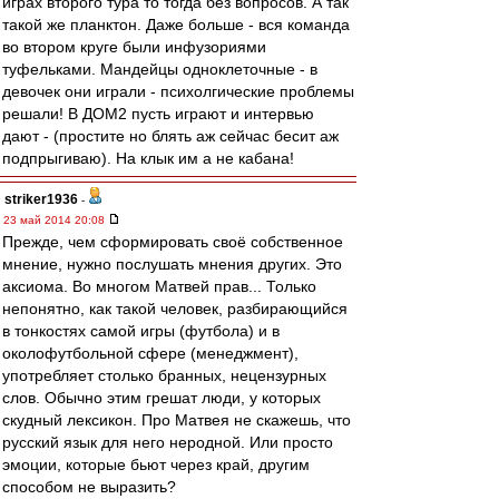
играх второго тура то тогда без вопросов. А так
такой же планктон. Даже больше - вся команда
во втором круге были инфузориями
туфельками. Мандейцы одноклеточные - в
девочек они играли - психолгические проблемы
решали! В ДОМ2 пусть играют и интервью
дают - (простите но блять аж сейчас бесит аж
подпрыгиваю). На клык им а не кабана!
striker1936
-
23 май 2014 20:08
Прежде, чем сформировать своё собственное
мнение, нужно послушать мнения других. Это
аксиома. Во многом Матвей прав... Только
непонятно, как такой человек, разбирающийся
в тонкостях самой игры (футбола) и в
околофутбольной сфере (менеджмент),
употребляет столько бранных, нецензурных
слов. Обычно этим грешат люди, у которых
скудный лексикон. Про Матвея не скажешь, что
русский язык для него неродной. Или просто
эмоции, которые бьют через край, другим
способом не выразить?