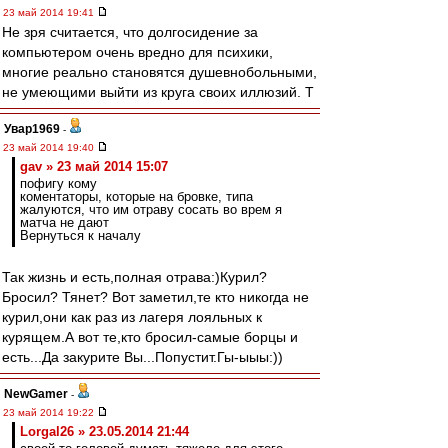
23 май 2014 19:41
Не зря считается, что долгосидение за
компьютером очень вредно для психики,
многие реально становятся душевнобольными,
не умеющими выйти из круга своих иллюзий. Т
Увар1969
-
23 май 2014 19:40
gav » 23 май 2014 15:07
пофигу кому
коментаторы, которые на бровке, типа
жалуются, что им отраву сосать во врем я
матча не дают
Вернуться к началу
Так жизнь и есть,полная отрава:)Курил?
Бросил? Тянет? Вот заметил,те кто никогда не
курил,они как раз из лагеря лояльных к
курящем.А вот те,кто бросил-самые борцы и
есть...Да закурите Вы...Попустит.Гы-ыыы:))
NewGamer
-
23 май 2014 19:22
Lorgal26 » 23.05.2014 21:44