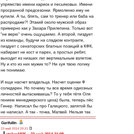
упрямство имени кариок и песьяковых. Имени
просранной предсезонки. Ярмоленко ему не
купили. А ты, блять, сам то тренер или баба на
распродаже?! Этакий около-мужской образ
примерно как у Захара Прилепина. Только вот
"не верю" очень ощущаемо. А второй, пиздует
из команды, будучи на сладком контракте,
пиздует с сенаторских блатных позиций в КФК,
набирает не кост и парех, а простых ребят,
выходит из низших лиг вертикальным взлетом.
Ну и кто из них мужик то? Ни хуя твою логику
не понимаю.
И еще насчет владельца. Насчет оценки Ф
солидарен. Но почему ты все время одиозных
личностей вытаскиваешь? То у тебя тётя Оля
гением менеджерского цеха) была, теперь пёс
Гинер. Написал бы про Галицкого, запятой бы
не написал. А так - точка, Матвей. Нельзя так.
Garifullin
-
23 май 2014 20:21