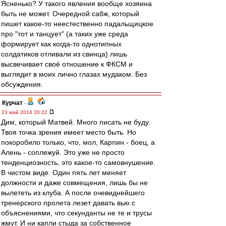
Ясненько? У такого явления вообще хозяина
быть не может. Очередной сабж, который
пишет какое-то неестественно падальщицкое
про "тот и танцует" (а таких уже среда
формирует как когда-то однотипных
солдатиков отливали из свинца) лишь
высвечивает своё отношение к ФКСМ и
выглядит в моих лично глазах мудаком. Без
обсуждения.
Курчат
-
23 май 2014 20:22
Дим, который Матвей. Много писать не буду.
Твоя точка зрения имеет место быть. Но
покоробило только, что, мол, Карпин - боец, а
Алень - соплежуй. Это уже не просто
тенденциозность, это какое-то самовнушение.
В чистом виде. Один пять лет меняет
должности и даже совмещения, лишь бы не
вылететь из клуба. А после очевиднейшего
тренерского пролета лезет давать вью с
объяснениями, что секунданты не те и трусы
жмут. И ни капли стыда за собственное