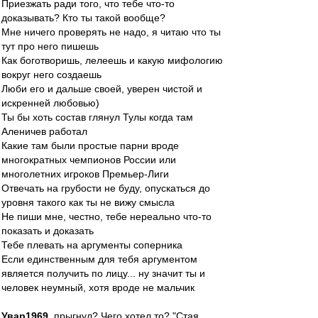
Приезжать ради того, что тебе что-то
доказывать? Кто ты такой вообще?
Мне ничего проверять не надо, я читаю что ты
тут про него пишешь
Как боготворишь, лелеешь и какую мифологию
вокруг него создаешь
Люби его и дальше своей, уверен чистой и
искренней любовью)
Ты бы хоть состав глянул Тулы когда там
Аленичев работал
Какие там были простые парни вроде
многократных чемпионов России или
многолетних игроков Премьер-Лиги
Отвечать на грубости не буду, опускаться до
уровня такого как ты не вижу смысла
Не пиши мне, честно, тебе нереально что-то
показать и доказать
Тебе плевать на аргументы соперника
Если единственным для тебя аргументом
является получить по лицу... ну значит ты и
человек неумный, хотя вроде не мальчик
Увар1969
, прыгнул? Чего хотел то? "Стая