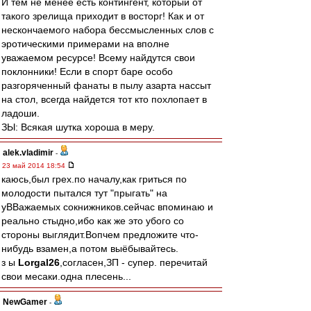
И тем не менее есть контингент, который от
такого зрелища приходит в восторг! Как и от
нескончаемого набора бессмысленных слов с
эротическими примерами на вполне
уважаемом ресурсе! Всему найдутся свои
поклонники! Если в спорт баре особо
разгоряченный фанаты в пылу азарта нассыт
на стол, всегда найдется тот кто похлопает в
ладоши.
ЗЫ: Всякая шутка хороша в меру.
alek.vladimir
-
23 май 2014 18:54
каюсь,был грех.по началу,как гриться по
молодости пытался тут "прыгать" на
уВВажаемых сокнижников.сейчас впоминаю и
реально стыдно,ибо как же это убого со
стороны выглядит.Вопчем предложите что-
нибудь взамен,а потом выёбывайтесь.
з ы
Lorgal26
,согласен,ЗП - супер. перечитай
свои месаки.одна плесень...
NewGamer
-