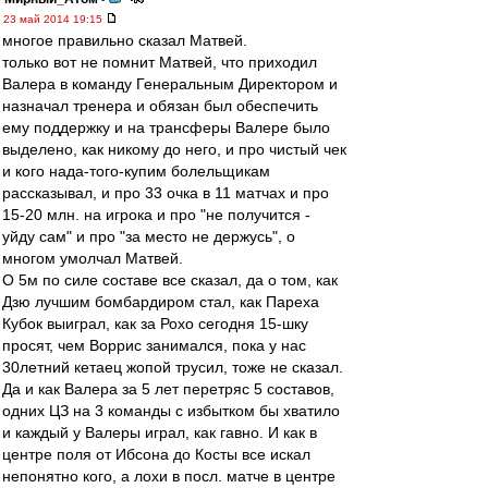
23 май 2014 19:15
многое правильно сказал Матвей.
только вот не помнит Матвей, что приходил
Валера в команду Генеральным Директором и
назначал тренера и обязан был обеспечить
ему поддержку и на трансферы Валере было
выделено, как никому до него, и про чистый чек
и кого нада-того-купим болельщикам
рассказывал, и про 33 очка в 11 матчах и про
15-20 млн. на игрока и про "не получится -
уйду сам" и про "за место не держусь", о
многом умолчал Матвей.
О 5м по силе составе все сказал, да о том, как
Дзю лучшим бомбардиром стал, как Пареха
Кубок выиграл, как за Рохо сегодня 15-шку
просят, чем Воррис занимался, пока у нас
30летний кетаец жопой трусил, тоже не сказал.
Да и как Валера за 5 лет перетряс 5 составов,
одних ЦЗ на 3 команды с избытком бы хватило
и каждый у Валеры играл, как гавно. И как в
центре поля от Ибсона до Косты все искал
непонятно кого, а лохи в посл. матче в центре