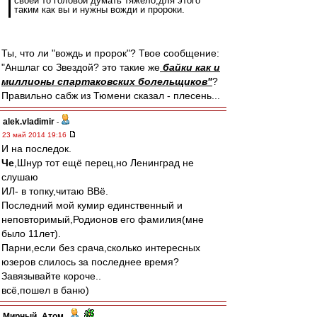
своей то головой думать тяжело,для этого
таким как вы и нужны вожди и пророки.
Ты, что ли "вождь и пророк"? Твое сообщение:
"Аншлаг со Звездой? это такие же
байки как и
миллионы спартаковских болельщиков"
?
Правильно сабж из Тюмени сказал - плесень...
alek.vladimir
-
23 май 2014 19:16
И на последок.
Че
,Шнур тот ещё перец,но Ленинград не
слушаю
ИЛ- в топку,читаю ВВё.
Последний мой кумир единственный и
неповторимый,Родионов его фамилия(мне
было 11лет).
Парни,если без срача,сколько интересных
юзеров слилось за последнее время?
Завязывайте короче..
всё,пошел в баню)
Мирный_Атом
-