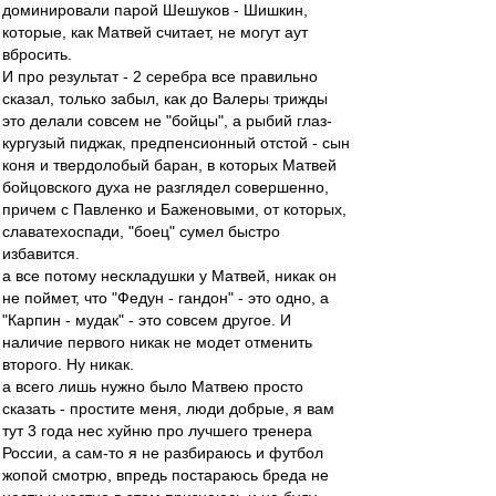
доминировали парой Шешуков - Шишкин,
которые, как Матвей считает, не могут аут
вбросить.
И про результат - 2 серебра все правильно
сказал, только забыл, как до Валеры трижды
это делали совсем не "бойцы", а рыбий глаз-
кургузый пиджак, предпенсионный отстой - сын
коня и твердолобый баран, в которых Матвей
бойцовского духа не разглядел совершенно,
причем с Павленко и Баженовыми, от которых,
славатехоспади, "боец" сумел быстро
избавится.
а все потому нескладушки у Матвей, никак он
не поймет, что "Федун - гандон" - это одно, а
"Карпин - мудак" - это совсем другое. И
наличие первого никак не модет отменить
второго. Ну никак.
а всего лишь нужно было Матвею просто
сказать - простите меня, люди добрые, я вам
тут 3 года нес хуйню про лучшего тренера
России, а сам-то я не разбираюсь и футбол
жопой смотрю, впредь постараюсь бреда не