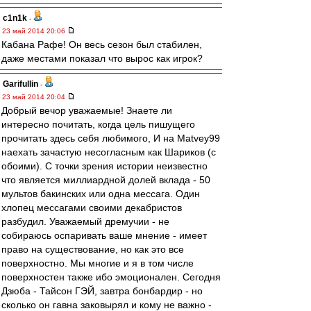
c1n1k
-
23 май 2014 20:06
Кабана Рафе! Он весь сезон был стабилен,
даже местами показал что вырос как игрок?
Garifullin
-
23 май 2014 20:04
Добрый вечор уважаемые! Знаете ли
интересно почитать, когда цель пишущего
прочитать здесь себя любимого, И на Matvey99
наехать зачастую несогласным как Шариков (с
обоими). С точки зрения истории неизвестно
что является миллиардной долей вклада - 50
мультов бакинских или одна мессага. Один
хлопец мессагами своими декабристов
разбудил. Уважаемый дремучии - не
собираюсь оспаривать ваше мнение - имеет
право на существование, но как это все
поверхностно. Мы многие и я в том числе
поверхностен также ибо эмоционален. Сегодня
Дзюба - Тайсон ГЭЙ, завтра бонбардир - но
сколько он гавна заковырял и кому не важно -