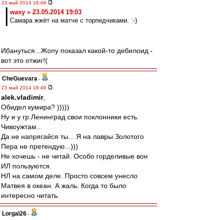
23 май 2014 18:49
wasy » 23.05.2014 19:03
Самара жжёт на матче с торпедчиками. :-)
Ибануться...Жопу показал какой-то дебилоид -
вот это отжиг!(
CheGuevara
-
23 май 2014 18:49
alek.vladimir
,
Обидел кумира? )))))
Ну и у гр.Ленинград свои поклонники есть.
Чивоужтам...
Да не напрягайся ты... Я на лавры Золотого
Пера не претендую...)))
Не хочешь - не читай. Особо горделивые вон
ИЛ пользуются.
НЛ на самом деле. Просто совсем унесло
Матвея в океан. А жаль. Когда то было
интересно читать.
Lorgal26
-