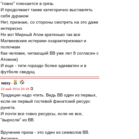
"говно" плюхается в грязь
И продолжает также категорично выставлять
себя дураком
Нет, признаю, со стороны смотреть на это даже
интересно
Но вот Мирный Атом кратенько так все
Матвеевские истерики охарактеризовал и
полочкам
Как человек, читающий ВВ уже лет 8 согласен с
Атомом)
И еще - тити гораздо более адекватен и в
футболе сведущ
wasy
-
23 май 2014 20:18
Традиции надо чтить. Ведь ВВ один из первых,
если не первый гостевой фанатский ресурс
рунета.
И почти все говно ресурсы, если не все,
"выросли" из ВВ.
Вручение приза - это один из символов ВВ.
Аксиома.