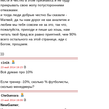
нести и честно в этом признаюсь и не буду
прикрывать свою жопу потусторонними
отмазками.
и тогда люди добрые честно бы сказали -
Матвей, да ты нам дорог не как аналитик и
любим мы тебя совсем не за это, так что,
пожалуйста, приходи и пиши шо хошь, нам
читать твой бред все равно приятней, чем 90%
всего остального на этой странице, иди с
Богом, прощаем.
)))
c1n1k
-
23 май 2014 19:15
Всё думаю про 10%
Если тренер -10%, сколько % футболисты,
сколько менеджеры?
CheGuevara
-
23 май 2014 19:09
NewGamer
,