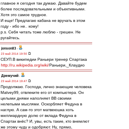
главное я сегодня так думаю. Давайте будем
более последовательными и объективными.
Хотя это самое трудное.
И еще! Предлагаю кабана не вручать в этом
году - ибо не.. кому!
p.s. Себя читать тоже люблю - грешен. Не
ругайтесь.
jonson83
-
23 май 2014 19:50
СЕУП.В википедии Раньери тренер Спартака
http://ru.wikipedia.org/wiki/
Раньери,_Клаудио
Дремучий
-
23 май 2014 19:47
Продолжаю. Господа, лично знающие человека
Matvey99, отвлеките его от компьютера. Он
целыми днями наполняет ВВ своими
нелепыми мыслями. Оскорбляет Федуна в
наглую. А сам-то этот матвеюшка хоть
миллиардную долю от вклада Федуна в
Спартак внёс? И, увы, есть такие, кто внемлют
же этому чуду и одобряют. Ну, прямо,