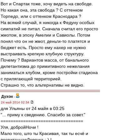
Вот и Спартак тоже, хочу видеть на свободе.
Но какая она, эта свобода ? С оттенком
Торпедо, или с оттенком Краснодара ?
На всякий случай, я никогда к Федуну особых
симпатий не питал. Сначала считал его просто
жмотом, в эпоху Амелии и Савиолы. Потом
понял что он не жмот, деньги-то платятся и
бюджет есть. Просто ему нахер не нужно
выстраивать крепкую клубную структуру.
Почему ? Вариантов масса, от банального
дилетантизма до примитивного нежелания
заниматься клубом, кроме постройки стадиона
с прилягающей территорией.
Страшно то, что альтернативы не видно.
Духон
-
24 май 2014 02:34
для Ульяны от 24 майя в 03:25
"... приму к сведению. Спасибо за совет."
=================================
Уля, добройНочи !
Мало того, што ты Красивая, так ты есчё и
воспитаннаяДевочка :-) !