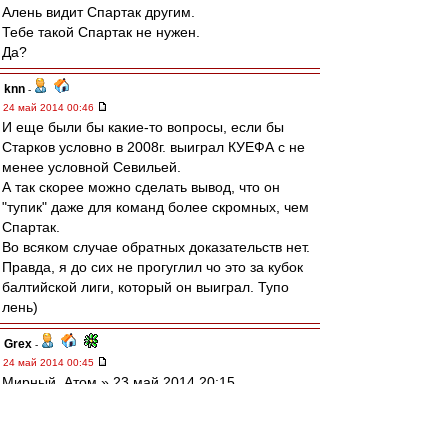
Алень видит Спартак другим.
Тебе такой Спартак не нужен.
Да?
knn
-
24 май 2014 00:46
И еще были бы какие-то вопросы, если бы
Старков условно в 2008г. выиграл КУЕФА с не
менее условной Севильей.
А так скорее можно сделать вывод, что он
"тупик" даже для команд более скромных, чем
Спартак.
Во всяком случае обратных доказательств нет.
Правда, я до сих не прогуглил чо это за кубок
балтийской лиги, который он выиграл. Тупо
лень)
Grex
-
24 май 2014 00:45
Мирный_Атом » 23 май 2014 20:15
------------------------------------
Кирилл, вот эта твоя мессага, она в тыщу раз
спорней, чем любое утверждение Матвея.