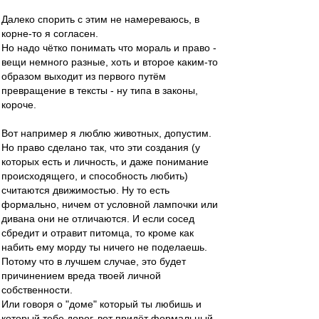
Далеко спорить с этим не намереваюсь, в
корне-то я согласен.
Но надо чётко понимать что мораль и право -
вещи немного разные, хоть и второе каким-то
образом выходит из первого путём
превращение в тексты - ну типа в законы,
короче.
Вот например я люблю животных, допустим.
Но право сделано так, что эти создания (у
которых есть и личность, и даже понимание
происходящего, и способность любить)
считаются движимостью. Ну то есть
формально, ничем от условной лампочки или
дивана они не отличаются. И если сосед
сбредит и отравит питомца, то кроме как
набить ему морду ты ничего не поделаешь.
Потому что в лучшем случае, это будет
причинением вреда твоей личной
собственности.
Или говоря о "доме" который ты любишь и
который тебе дорог, вот придёт формальный