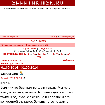
Официальный сайт болельщиков ФК "Спартак" Москва
Полная версия
Вход
•
Регистрация
FAQ
•
Поиск
Общение на сайте
Гостевая книга ВВ
»
Пред. тема
|
След. тема
Страница
44
из
144
[ Сообщений: 7154 ]
На страницу
Пред.
1
...
41
,
42
,
43
,
44
,
45
,
46
,
47
...
144
След.
Начать новую тему
Добавить
Версия для печати
01.05.2014 - 31.05.2014
CheGuevara
-
24 май 2014 09:39
crona
,
Был или не был нам вряд ли узнать. Мы же с
ним детей не крестили. А почему для нас стал
таким в одночасье? Дело не в Карпине и его
конкретной отставке. Большинство то давно