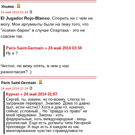
Ульяна
-
24 май 2014 01:40
El Jugador Rojo-Blanco
, Спорить ни с чем не
могу. Мои аргументы были на тему того, что
"хозяин-барин" в случае Спартака - это не
совсем так.
Paris Saint-Germain » 24 май 2014 03:34
Ну и ?
Честно, не вижу опять, в чем у нас
разногласия? :)
Paris Saint-Germain
-
24 май 2014 01:34
Курчат » 24 май 2014 01:07
Сергей, ты, извини, но по-моему, слегка по
загранкам перебрал. Знакомо. Дома то давно
был, если честно? Хотя и дом-то, конечно,
сейчас условный... Но "правда vs право" не
мной придумано. Законы - хоть
федеральные, хоть международные - вещь
рукописная. Еще есть догматы типа Нагорной
проповеди. А еще есть в каждом из нас
вмонтированное чувство справедливости.