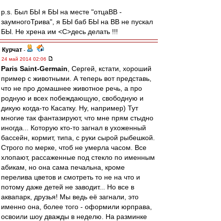
p.s. Был БЫ я БЫ на месте "отцаВВ -
заумногоТрива", я БЫ баб БЫ на ВВ не пускал
БЫ. Не хрена им <C>десь делать !!!
Курчат
-
24 май 2014 02:06
Paris Saint-Germain
, Сергей, кстати, хороший
пример с животными. А теперь вот представь,
что не про домашнее животное речь, а про
родную и всех побеждающую, свободную и
дикую когда-то Касатку. Ну, например) Тут
многие так фантазируют, что мне прям стыдно
иногда... Которую кто-то загнал в ухоженный
бассейн, кормит, типа, с руки сырой рыбешкой.
Строго по мерке, чтоб не умерла часом. Все
хлопают, рассаженные под стекло по именным
абикам, но она сама печальна, кроме
перелива цветов и смотреть то не на что и
потому даже детей не заводит... Но все в
аквапарк, друзья! Мы ведь её загнали, это
именно она, более того - оформили юрправа,
освоили шоу дважды в неделю. На разминке