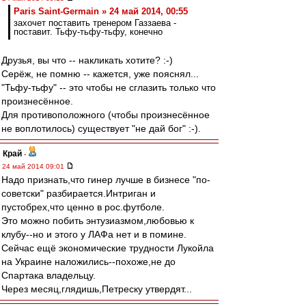
Paris Saint-Germain » 24 май 2014, 00:55
захочет поставить тренером Газзаева -
поставит. Тьфу-тьфу-тьфу, конечно
Друзья, вы что -- накликать хотите? :-)
Серёж, не помню -- кажется, уже пояснял...
"Тьфу-тьфу" -- это чтобы не сглазить только что
произнесённое.
Для противоположного (чтобы произнесённое
не воплотилось) существует "не дай бог" :-).
Край
-
24 май 2014 09:01
Надо признать,что гинер лучше в бизнесе "по-
советски" разбирается.Интриган и
пустобрех,что ценно в рос.футболе.
Это можно побить энтузиазмом,любовью к
клубу--но и этого у ЛАФа нет и в помине.
Сейчас ещё экономические трудности Лукойла
на Украине наложились--похоже,не до
Спартака владельцу.
Через месяц,глядишь,Петреску утвердят...