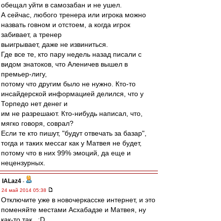
обещал уйти в самозабан и не ушел.
А сейчас, любого тренера или игрока можно
назвать говном и отстоем, а когда игрок
забивает, а тренер
выигрывает, даже не извиниться.
Где все те, кто пару недель назад писали с
видом знатоков, что Аленичев вышел в
премьер-лигу,
потому что другим было не нужно. Кто-то
инсайдерской информацией делился, что у
Торпедо нет денег и
им не разрешают. Кто-нибудь написал, что,
мягко говоря, соврал?
Если те кто пишут, "будут отвечать за базар",
тогда и таких мессаг как у Матвея не будет,
потому что в них 99% эмоций, да еще и
нецензурных.
IALaz4
-
24 май 2014 05:38
Отключите уже в новочеркасске интернет, и это
поменяйте местами Асхабадзе и Матвея, ну
как-то так.. :D