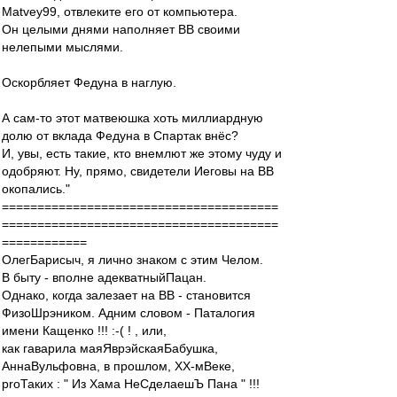
Matvey99, отвлеките его от компьютера.
Он целыми днями наполняет ВВ своими
нелепыми мыслями.
Оскорбляет Федуна в наглую.
А сам-то этот матвеюшка хоть миллиардную
долю от вклада Федуна в Спартак внёс?
И, увы, есть такие, кто внемлют же этому чуду и
одобряют. Ну, прямо, свидетели Иеговы на ВВ
окопались."
=======================================
=======================================
============
ОлегБарисыч, я лично знаком с этим Челом.
В быту - вполне адекватныйПацан.
Однако, когда залезает на ВВ - становится
ФизоШрэником. Адним словом - Паталогия
имени Кащенко !!! :-( ! , или,
как гаварила маяЯврэйскаяБабушка,
АннаВульфовна, в прошлом, XX-мВеке,
proТаких : " Из Хама НеСделаешЪ Пана " !!!