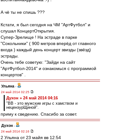
А чё ты не спишь ???
Кстати, я был сегодня на ЧМ "АртФутбол" и
слушал КонцертОткрытия.
Супер-Зрелище ! На эстраде в парке
"Сокольники" ( 900 метров вперёд от главного
входа ) каждый день концерт звизды (звёзд)
эстрады.
Очень тебе советую: "Зайди на сайт
"АртФутбол-2014" и ознакомься с программой
концертов" .
Ульяна
-
24 май 2014 02:25
Духон » 24 май 2014 04:16
"ВВ - это мужские игры с хамством и
нецензурЩиной".
приму к сведению. Спасибо за совет.
Духон
-
24 май 2014 02:16
2 Ульяна от 23 майя вв 12:54