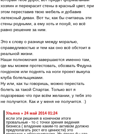
хозяин и перекрасит стены в красный цвет, при
этом переставив твою мебель и добавив
латексный диван. Вот ты, как бы считаешь эти
стены родными, а ему хоть и похуй, но всё
равно решение за ним.
Это к слову о разнице между моралью,
справедливостью и тем как оно всё обстоит в
реальной жизни.
Наши полномочия завершаются именно там,
где мы можем протестовать, обозвать Федуна
гондоном или поднять на ноги проект выкупа
клуба болельщиками.
Ну или, как ты говоришь, можно перестать
болеть за такой Спартак. Только вот я
подозреваю что при всём желании, у тебя это
не получится. Как и у меня не получится. :)
Ульяна » 24 май 2014 01:24
если эти решения в конечном итоге
провальные - то с точки зрения ведения
бизнеса ( владение каким-то активом должно
предполагать рост его ценности) это
приведет к обесцениванию. Ну вроде бы это