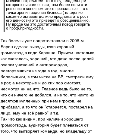
мнению потребителя того шоу, владельцем
которого ты являешься, тем более если эти
решения в конечном итоге провальные - то с
точки зрения ведения бизнеса ( владение
каким-то активом должно предполагать рост
его ценности) это приведет к обесцениванию.
Ну вроде бы это достаточный повод говорить
о проф.пригодности.
Так болелы уже попротестовали в 2008-м.
Барин сделал выводы, взяв хороший
громоотвод в виде Карпина. Причем настолько,
как оказалось, хороший, что даже после целой
охапки унижений и антирекордов,
повторявшихся из года в год, многие
болельщики, в том числе на ВВ, смотрели ему
в рот, а некоторые и до сих пор смотрят,
несмотря ни на что. Главное ведь было не то,
что он ничего не добился, и не то, что никто из
десятков купленных при нём игроков, не
прибавил, а то что он "старается, постарел на
лицо, ему не всё равно" и т.д.
Так что как видим, при наличии хорошего
громоотвода, аудитория будет плеваться от
того, что вытворяет команда, но владельцу от