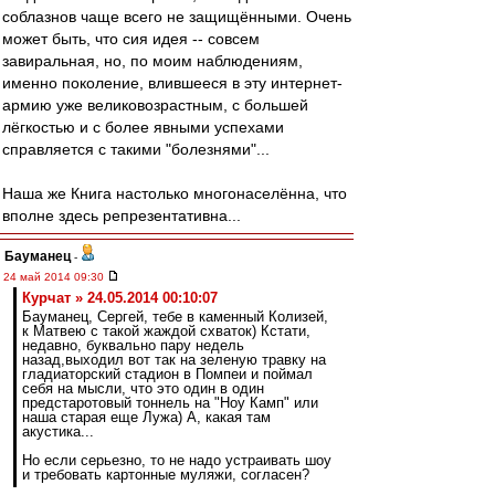
соблазнов чаще всего не защищёнными. Очень
может быть, что сия идея -- совсем
завиральная, но, по моим наблюдениям,
именно поколение, влившееся в эту интернет-
армию уже великовозрастным, с большей
лёгкостью и с более явными успехами
справляется с такими "болезнями"...
Наша же Книга настолько многонаселённа, что
вполне здесь репрезентативна...
Бауманец
-
24 май 2014 09:30
Курчат » 24.05.2014 00:10:07
Бауманец, Сергей, тебе в каменный Колизей,
к Матвею с такой жаждой схваток) Кстати,
недавно, буквально пару недель
назад,выходил вот так на зеленую травку на
гладиаторский стадион в Помпеи и поймал
себя на мысли, что это один в один
предстаротовый тоннель на "Ноу Камп" или
наша старая еще Лужа) А, какая там
акустика...
Но если серьезно, то не надо устраивать шоу
и требовать картонные муляжи, согласен?