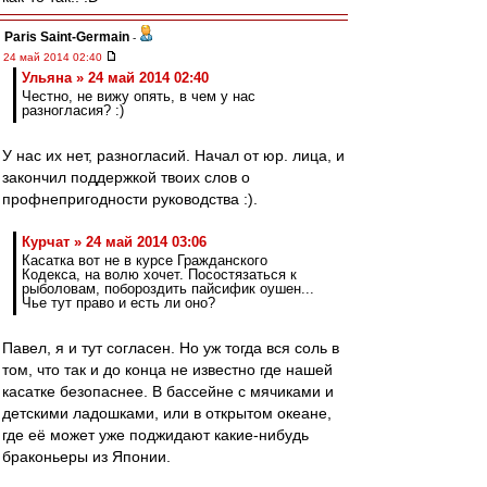
Paris Saint-Germain
-
24 май 2014 02:40
Ульяна » 24 май 2014 02:40
Честно, не вижу опять, в чем у нас
разногласия? :)
У нас их нет, разногласий. Начал от юр. лица, и
закончил поддержкой твоих слов о
профнепригодности руководства :).
Курчат » 24 май 2014 03:06
Касатка вот не в курсе Гражданского
Кодекса, на волю хочет. Посостязаться к
рыболовам, побороздить пайсифик оушен...
Чье тут право и есть ли оно?
Павел, я и тут согласен. Но уж тогда вся соль в
том, что так и до конца не известно где нашей
касатке безопаснее. В бассейне с мячиками и
детскими ладошками, или в открытом океане,
где её может уже поджидают какие-нибудь
браконьеры из Японии.