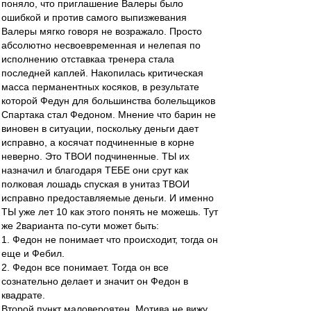
поняло, что приглашение Валеры было
ошибкой и против самого выпизжевания
Валеры мягко говоря не возражало. Просто
абсолютно несвоевременная и нелепая по
исполнению отставкаа тренера стала
последней каплей. Накопилась критическая
масса перманентных косяков, в результате
которой Федун для большинства болельщиков
Спартака стал Федоном. Мнение что барин не
виновен в ситуации, поскольку деньги дает
исправно, а косячат подчиненные в корне
неверно. Это ТВОИ подчиненные. ТЫ их
назначил и благодаря ТЕБЕ они срут как
полковая лошадь спуская в унитаз ТВОИ
исправно предоставляемые деньги. И именно
ТЫ уже лет 10 как этого понять не можешь. Тут
же 2варианта по-сути может быть:
1. Федон не понимает что происходит, тогда он
еще и Фебил.
2. Федон все понимает. Тогда он все
сознательно делает и значит он Федон в
квадрате.
Второй пункт маловероятен. Мотива не вижу.