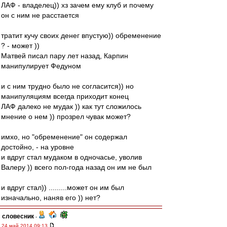
ЛАФ - владелец)) хз зачем ему клуб и почему
он с ним не расстается
тратит кучу своих денег впустую)) обременение
? - может ))
Матвей писал пару лет назад, Карпин
манипулирует Федуном
и с ним трудно было не согласится)) но
манипуляциям всегда приходит конец
ЛАФ далеко не мудак )) как тут сложилось
мнение о нем )) прозрел чувак может?
имхо, но "обременение" он содержал
достойно, - на уровне
и вдруг стал мудаком в одночасье, уволив
Валеру )) всего пол-года назад он им не был
и вдруг стал)) .........может он им был
изначально, наняв его )) нет?
словесник
-
24 май 2014 09:13