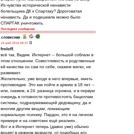
Из чувства исторической ненависти
болельщика ДК к Спартаку? Дороговатая
ненависть. Да и подешевле можно было
СПАРТАК уничтожить.
Последнее сообщение
словесник
-
24 май 2014 09:37
froloff
,
всё так, Вадим. Интернет -- большой соблазн в
этом отношении. Совестливость и родственные
ей качества он сам по себе, скажем мягко, не
развивает.
Желательно, уже входя в него впервые, иметь
противоядие. Это как пойти в армию в 18 лет --
или, скажем, в 24: разница огромна, и в первую
очередь в готовности противостоять бациллам
системы, подразумевающей дедовщину, да и
многим другим вещам, ломающим
нормальную психику. Пардон, это я на личном
примере и на советских ещё реалиях...
Вот и в Интернет теперь (давно уже) обычно
входят в нежном возрасте, от подобных его