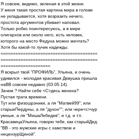
Я совсем, видимо, зеленая в этой жизни.
У меня такая простая картина мира в голове
не укладывается, хотя возразить нечего,
простота аргументов убивает наповал.
Только робко поинтересуюсь, а в мире
олигархов или около него, есть человек,
которого на место Федуна можно мечтать?
Хотя бы какой-то лучик надежды.
=======================================
=======================================
====================
Я вскрыл твой "ПРОФИЛЬ", Ульяна, и очень
удивился - молодая красивая Девушка пришла
наВВ совсем недавно (03.05.14).
Зачем ? Найти себе <C>десь жениха?
Пустая трата времени.
Тут или физошрэники, а ля "Матвей99"; или
старыеПердуны, а ля "духон""; или чере<с>чур
умные, а ля "МишаЛебедев"; и т.д. и т.п.
КрасавицаУльяна, говорю тебе, как старыйДед:
"ВВ - это мужские игры с хамством и
нецензурЩиной".