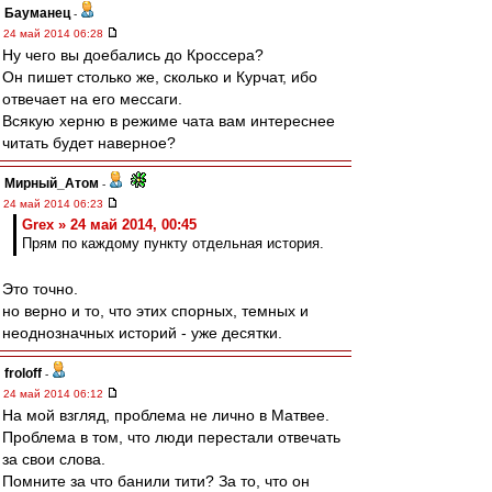
Бауманец
-
24 май 2014 06:28
Ну чего вы доебались до Кроссера?
Он пишет столько же, сколько и Курчат, ибо
отвечает на его мессаги.
Всякую херню в режиме чата вам интереснее
читать будет наверное?
Мирный_Атом
-
24 май 2014 06:23
Grex » 24 май 2014, 00:45
Прям по каждому пункту отдельная история.
Это точно.
но верно и то, что этих спорных, темных и
неоднозначных историй - уже десятки.
froloff
-
24 май 2014 06:12
На мой взгляд, проблема не лично в Матвее.
Проблема в том, что люди перестали отвечать
за свои слова.
Помните за что банили тити? За то, что он