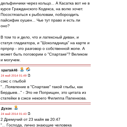
дельфинчики через кольцо... А Касатка вот не в
курсе Гражданского Кодекса, на волю хочет.
Посостязаться к рыболовам, побороздить
пайсифик оушен... Чье тут право и есть ли
оно?
В том то и дело, что и латексный диван, и
статуя гладиатора, и "Шоколадница" на карте и
прпрпр - это разговор о собственной жопе. А
может быть поговорим о "Спартаке"? Великом
и могучем.
spartak46
-
24 май 2014 01:49
сэкс с глыбой
"...Появление в "Спартаке" такой глыбы, как
Бердыев..." - Это не Поприщин, это цитата из
статейки в сэксе некоего Филиппа Папенкова.
Духон
-
24 май 2014 01:43
2 Дремучий от 23 майя вв 20:47
"... Господа, лично знающие человека