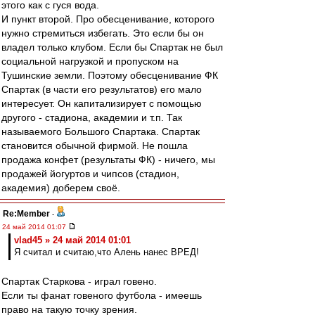
этого как с гуся вода.
И пункт второй. Про обесценивание, которого
нужно стремиться избегать. Это если бы он
владел только клубом. Если бы Спартак не был
социальной нагрузкой и пропуском на
Тушинские земли. Поэтому обесценивание ФК
Спартак (в части его результатов) его мало
интересует. Он капитализирует с помощью
другого - стадиона, академии и т.п. Так
называемого Большого Спартака. Спартак
становится обычной фирмой. Не пошла
продажа конфет (результаты ФК) - ничего, мы
продажей йогуртов и чипсов (стадион,
академия) доберем своё.
Re:Member
-
24 май 2014 01:07
vlad45 » 24 май 2014 01:01
Я считал и считаю,что Алень нанес ВРЕД!
Спартак Старкова - играл говено.
Если ты фанат говеного футбола - имеешь
право на такую точку зрения.