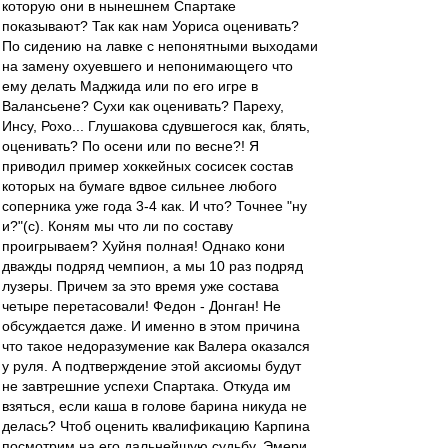
которую они в нынешнем Спартаке
показывают? Так как нам Уориса оценивать?
По сидению на лавке с непонятными выходами
на замену охуевшего и непонимающего что
ему делать Маджида или по его игре в
Валансьене? Сухи как оценивать? Пареху,
Инсу, Рохо... Глушакова сдувшегося как, блять,
оценивать? По осени или по весне?! Я
приводил пример хоккейных сосисек состав
которых на бумаге вдвое сильнее любого
соперника уже года 3-4 как. И что? Точнее "ну
и?"(с). Коням мы что ли по составу
проигрываем? Хуйня полная! Однако кони
дважды подряд чемпион, а мы 10 раз подряд
лузеры. Причем за это время уже состава
четыре перетасовали! Федон - Донган! Не
обсуждается даже. И именно в этом причина
что такое недоразумение как Валера оказался
у руля. А подтверждение этой аксиомы будут
не завтрешние успехи Спартака. Откуда им
взяться, если каша в голове барина никуда не
делась? Чтоб оценить квалификацию Карпина
посмотрим на его дальнейшую судьбу. Эмери