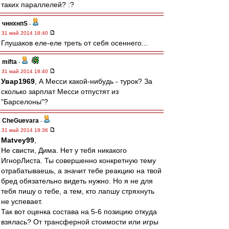
таких параллелей? :?
чннхнпS
-
31 май 2014 18:40
Глушаков еле-еле треть от себя осеннего...
mifta
-
31 май 2014 18:40
Увар1969
, А Месси какой-нибудь - турок? За
сколько зарплат Месси отпустят из
"Барселоны"?
CheGuevara
-
31 май 2014 18:36
Matvey99
,
Не свисти, Дима. Нет у тебя никакого
ИгнорЛиста. Ты совершенно конкретную тему
отрабатываешь, а значит тебе реакцию на твой
бред обязательно видеть нужно. Но я не для
тебя пишу о тебе, а тем, кто лапшу стряхнуть
не успевает.
Так вот оценка состава на 5-6 позицию откуда
взялась? От трансферной стоимости или игры