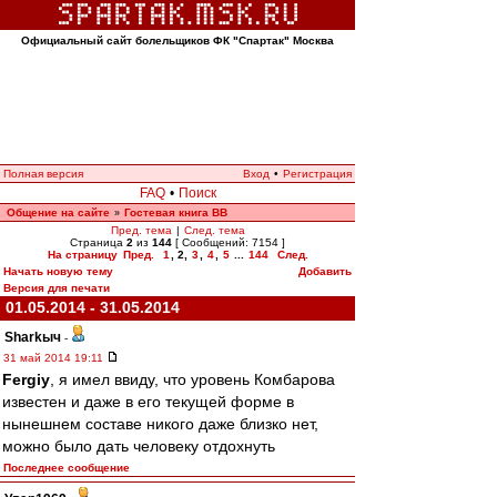
Официальный сайт болельщиков ФК "Спартак" Москва
Полная версия
Вход
•
Регистрация
FAQ
•
Поиск
Общение на сайте
Гостевая книга ВВ
»
Пред. тема
|
След. тема
Страница
2
из
144
[ Сообщений: 7154 ]
На страницу
Пред.
1
,
2
,
3
,
4
,
5
...
144
След.
Начать новую тему
Добавить
Версия для печати
01.05.2014 - 31.05.2014
Sharkыч
-
31 май 2014 19:11
Fergiy
, я имел ввиду, что уровень Комбарова
известен и даже в его текущей форме в
нынешнем составе никого даже близко нет,
можно было дать человеку отдохнуть
Последнее сообщение