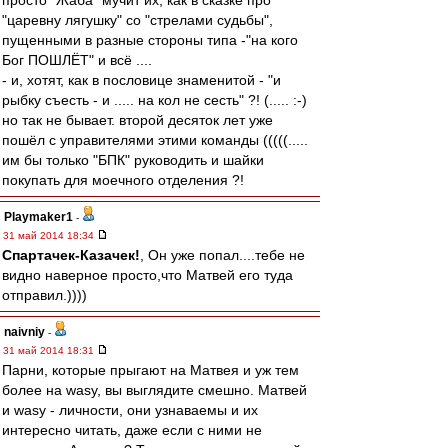
просто "Жаба" мучит их, как в сказке про
"царевну лягушку" cо "стрелами судьбы",
пущенными в разные стороны типа -"на кого
Бог ПОШЛЁТ" и всё ....
- и, хотят, как в пословице знаменитой - "и
рыбку съесть - и ..... на кол не сесть" ?! (..... :-)
но так не бывает. второй десяток лет уже
пошёл c управителями этими команды (((((.....
им бы только "БПК" руководить и шайки
покупать для моечного отделения ?!
Playmaker1
-
31 май 2014 18:34
Спартачек-Казачек!
, Он уже попал....тебе не
видно наверное просто,что Матвей его туда
отправил.))))
naivniy
-
31 май 2014 18:31
Парни, которые прыгают на Матвея и уж тем
более на wasy, вы выглядите смешно. Матвей
и wasy - личности, они узнаваемы и их
интересно читать, даже если с ними не