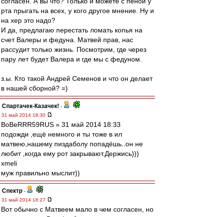
согласен. А вы что? Только и можете с пеной у
рта прыгать на всех, у кого другое мнение. Ну и
на хер это надо?
И да, предлагаю перестать ломать копья на
счет Валеры и федуна. Матвей прав, нас
рассудит только жизнь. Посмотрим, где через
пару лет будет Валера и где мы с федуном.
з.ы. Кто такой Андрей Семенов и что он делает
в нашей сборной? =)
Спартачек-Казачек!
-
31 май 2014 18:30
BoBeRRR59RUS » 31 май 2014 18:33
подожди ,ещё немного и ты тоже в ил
матвею,нашему пиздаболу попадёшь..он не
любит ,когда ему рот закрывают.Держись)))
xmeli
муж правильно мыслит))
Спектр
-
31 май 2014 18:27
Вот обычно с Матвеем мало в чем согласен, но