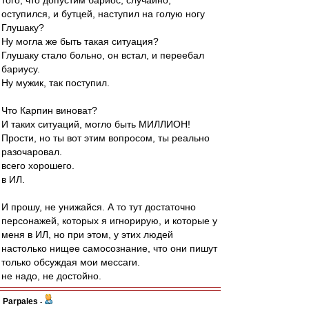
того, что допустим бариос, случайно,
оступился, и бутцей, наступил на голую ногу
Глушаку?
Ну могла же быть такая ситуация?
Глушаку стало больно, он встал, и переебал
бариусу.
Ну мужик, так поступил.
Что Карпин виноват?
И таких ситуаций, могло быть МИЛЛИОН!
Прости, но ты вот этим вопросом, ты реально
разочаровал.
всего хорошего.
в ИЛ.
И прошу, не унижайся. А то тут достаточно
персонажей, которых я игнорирую, и которые у
меня в ИЛ, но при этом, у этих людей
настолько нищее самосознание, что они пишут
только обсуждая мои мессаги.
не надо, не достойно.
Parpales
-