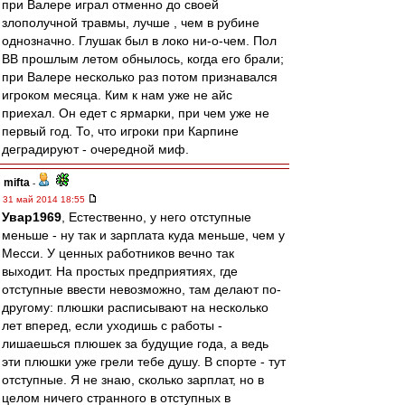
при Валере играл отменно до своей
злополучной травмы, лучше , чем в рубине
однозначно. Глушак был в локо ни-о-чем. Пол
ВВ прошлым летом обнылось, когда его брали;
при Валере несколько раз потом признавался
игроком месяца. Ким к нам уже не айс
приехал. Он едет с ярмарки, при чем уже не
первый год. То, что игроки при Карпине
деградируют - очередной миф.
mifta
-
31 май 2014 18:55
Увар1969
, Естественно, у него отступные
меньше - ну так и зарплата куда меньше, чем у
Месси. У ценных работников вечно так
выходит. На простых предприятиях, где
отступные ввести невозможно, там делают по-
другому: плюшки расписывают на несколько
лет вперед, если уходишь с работы -
лишаешься плюшек за будущие года, а ведь
эти плюшки уже грели тебе душу. В спорте - тут
отступные. Я не знаю, сколько зарплат, но в
целом ничего странного в отступных в