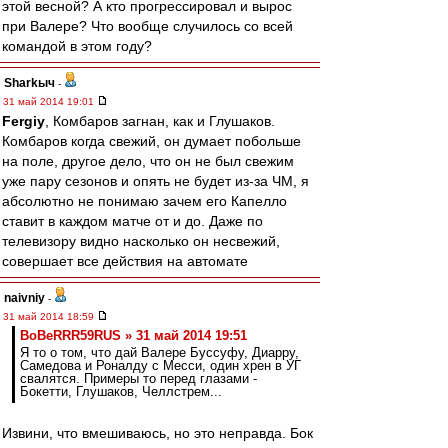
этой весной? А кто прогрессировал и вырос
при Валере? Что вообще случилось со всей
командой в этом году?
Sharkыч
-
31 май 2014 19:01
Fergiy
, Комбаров загнан, как и Глушаков.
Комбаров когда свежий, он думает побольше
на поле, другое дело, что он не был свежим
уже пару сезонов и опять не будет из-за ЧМ, я
абсолютно не понимаю зачем его Капелло
ставит в каждом матче от и до. Даже по
телевизору видно насколько он несвежий,
совершает все действия на автомате
naivniy
-
31 май 2014 18:59
BoBeRRR59RUS » 31 май 2014 19:51
Я то о том, что дай Валере Буссуфу, Диарру,
Самедова и Роналду с Месси, один хрен в УГ
свалятся. Примеры то перед глазами -
Бокетти, Глушаков, Челлстрем...
Извини, что вмешиваюсь, но это неправда. Бок