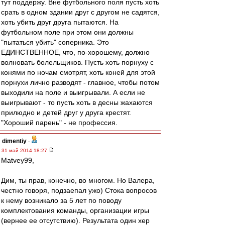
тут поддержу. Вне футбольного поля пусть хоть
срать в одном здании друг с другом не садятся,
хоть убить друг друга пытаются. На
футбольном поле при этом они должны
"пытаться убить" соперника. Это
ЕДИНСТВЕННОЕ, что, по-хорошему, должно
волновать болельщиков. Пусть хоть порнуху с
конями по ночам смотрят, хоть коней для этой
порнухи лично разводят - главное, чтобы потом
выходили на поле и выигрывали. А если не
выигрывают - то пусть хоть в десны жахаются
прилюдно и детей друг у друга крестят.
"Хороший парень" - не профессия.
dimentiy
-
31 май 2014 18:27
Matvey99,
Дим, ты прав, конечно, во многом. Но Валера,
честно говоря, подзаепал ужо) Стока вопросов
к нему возникало за 5 лет по поводу
комплектования команды, организации игры
(вернее ее отсутствию). Результата один хер