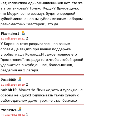
нет, коллектива единомышленников нет. Кто же
в этом виноват? Только Федун? Другое дело,
что Моуриньо не возьмут, будет очередной
куйпоймикто, с новым куйпоймикаким набором
разномастных "мастеров", это да.
Playmaker1
-
31 май 2014 18:21
У Карпина тоже разрывалась, по вашим
словам.Да так,что при вашей поддержке
угробил нашу Команду.И самое главное его
"достижение",что,ради того,чтобы любой ценой
удержаться в клубе,он нас, болельщиков,
разделил на 2 лагеря.
Увар1969
-
31 май 2014 18:19
hobbit19
, Может.Но Якин же,хоть и турок,но не
совсем же идиот.Подписывать такую хуергу с
работодателем,даже турок не стал бы.имхо
Увар1969
-
31 май 2014 18:14