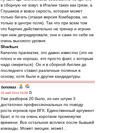
в сборную не зовут, в Италии таких как грязи, а
Глушаков и вовсе серость, которая может
только бегать (этакая версия Комбарова, но
только в центре поля). Так что при всем том
что Карпин действительно не тренер и игроки
при нем деградировали, они и сами по себе не
очень высокого уровня.
Sharkыч
Капелло прагматик, это давно известно (это не
плохо и не хорошо, это просто факт, с которым
надо смириться). Он и в сборной Англии до
последнего ставил различные поленья в
основу, хотя были и другие кандидатуры.
bonowax
-
31 май 2014 19:08
Уже разборов 20 было, из них штуки 3
достаточно профессиональных по поводу
роста игроков при ВГК. Единственный аргумент
Брат, и то на очень коротком промежутке
времени. Все остальное всплеск после бывшей
команды. Может эмоции, может...