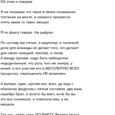
Об этом и говорим.
Я не понимаю что такое в твоем понимании
топтание на месте, и никакого прогресса.
опять какие то гавно эмоции.
Я по факту говорю. На цифрах.
По составу мы пятые. и акционер, и тысячной
доли для команды не делает того, что делают
для своих галицкий, миллер, и гинер.
А между прочим, надо быть имбицилом
недоделанным, что роль того же гинера, у
коней, и его участие его в АБСОЛЮТНО ВСЕХ
процессах, переоценить НЕ возможно.
А валера, один, против них, всех, да еще с
ебанатом федуном,с пятым составом, два раза
серебро брал, и золото бы взял, если бы вы
это все понимали, и помогали ему, а не
мешали.
Так что , опять таки, ПО ФАКТУ, Велера делал