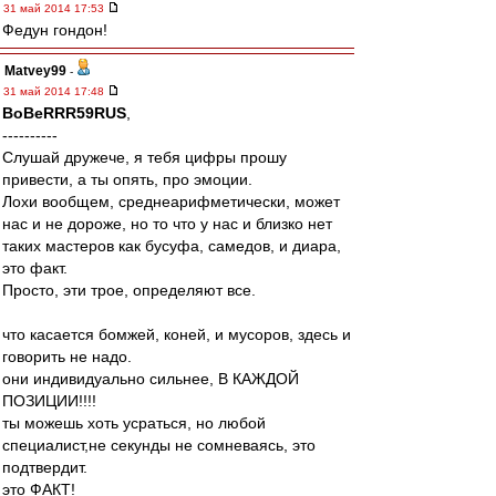
31 май 2014 17:53
Федун гондон!
Matvey99
-
31 май 2014 17:48
BoBeRRR59RUS
,
----------
Слушай дружече, я тебя цифры прошу
привести, а ты опять, про эмоции.
Лохи вообщем, среднеарифметически, может
нас и не дороже, но то что у нас и близко нет
таких мастеров как бусуфа, самедов, и диара,
это факт.
Просто, эти трое, определяют все.
что касается бомжей, коней, и мусоров, здесь и
говорить не надо.
они индивидуально сильнее, В КАЖДОЙ
ПОЗИЦИИ!!!!
ты можешь хоть усраться, но любой
специалист,не секунды не сомневаясь, это
подтвердит.
это ФАКТ!