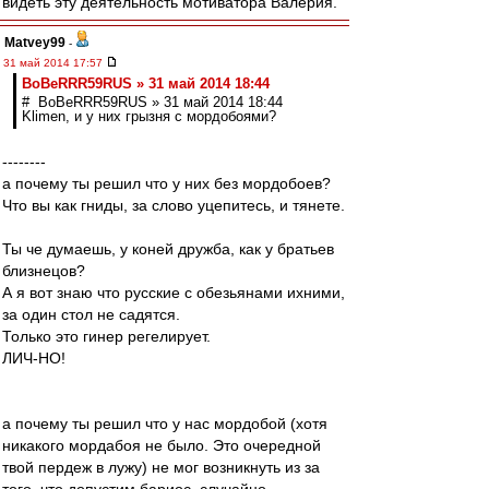
видеть эту деятельность мотиватора Валерия.
Matvey99
-
31 май 2014 17:57
BoBeRRR59RUS » 31 май 2014 18:44
# BoBeRRR59RUS » 31 май 2014 18:44
Klimen, и у них грызня с мордобоями?
--------
а почему ты решил что у них без мордобоев?
Что вы как гниды, за слово уцепитесь, и тянете.
Ты че думаешь, у коней дружба, как у братьев
близнецов?
А я вот знаю что русские с обезьянами ихними,
за один стол не садятся.
Только это гинер регелирует.
ЛИЧ-НО!
а почему ты решил что у нас мордобой (хотя
никакого мордабоя не было. Это очередной
твой пердеж в лужу) не мог возникнуть из за