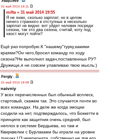
Увар1969
-
31 май 2014 19:11
mifta » 31 май 2014 19:55
Я не знаю, сколько зарплат, но в целом
ничего странного в отступных в несколько
зарплат не видно: вот уйдет человек посреди
сезона, так это два сезона, считай, коту под
хвост могут пойти?
Ещё раз попробую.К "нашему"турку,какими
краями?Он чего,бросил команду по ходу
сезона?Не выполнил задач,поставленных РУ?
Дружище,я не совсем улавливаю твою мысль:)
Fergiy
-
31 май 2014 19:08
naivniy
У всех перечисленных был обычный всплеск,
стартовый, скажем так. Это случается почти во
всех командах. На деле же когда эмоции
сходили на нет, подтверждалось, что Боккетти в
принципе как защитник очень средний, был
неплох в системе Бердыева, но там и
Квирквелии с Бурлаками бы играли на уровне
лучших ЦЗ чемпионата, собственно не зря его