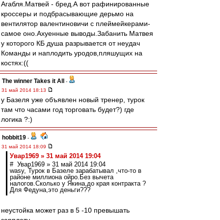
Агабля.Матвей - бред.А вот рафинированные
кроссеры и подбрасывающие дерьмо на
вентилятор валентиновичи с плеймейкерами-
самое оно.Ахуенные выводы.Забанить Матвея
у которого КБ душа разрывается от неудач
Команды и наплодить уродов,пляшущих на
костях:((
The winner Takes it All
-
31 май 2014 18:13
у Базеля уже объявлен новый тренер, турок
там что часами год торговать будет?) где
логика ?:)
hobbit19
-
31 май 2014 18:09
Увар1969 » 31 май 2014 19:04
# Увар1969 » 31 май 2014 19:04
wasy, Турок в Базеле зарабатывал ,что-то в
районе миллиона ойро.Без вычета
налогов.Сколько у Якина,до края контракта ?
Для Федуна,это деньги???
неустойка может раз в 5 -10 превышать