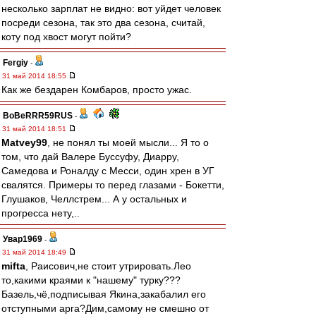
несколько зарплат не видно: вот уйдет человек
посреди сезона, так это два сезона, считай,
коту под хвост могут пойти?
Fergiy
-
31 май 2014 18:55
Как же бездарен Комбаров, просто ужас.
BoBeRRR59RUS
-
31 май 2014 18:51
Matvey99
, не понял ты моей мысли... Я то о
том, что дай Валере Буссуфу, Диарру,
Самедова и Роналду с Месси, один хрен в УГ
свалятся. Примеры то перед глазами - Бокетти,
Глушаков, Челлстрем... А у остальных и
прогресса нету,..
Увар1969
-
31 май 2014 18:49
mifta
, Раисович,не стоит утрировать.Лео
то,какими краями к "нашему" турку???
Базель,чё,подписывая Якина,закабалил его
отступными арга?Дим,самому не смешно от