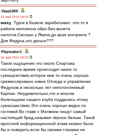
зарплату
Увар1969
-
31 май 2014 18:04
wasy
, Турок в Базеле зарабатывал ,что-то в
районе миллиона ойро.Без вычета
налогов.Сколько у Якина,до края контракта ?
Для Федуна,это деньги???
Playmaker1
-
31 май 2014 18:03
Такое ощущение,что около Спартака
последнее время происходит какое то
сумашсествие,которое кем то очень хорошо
срежиссировано извне.Отсюда и управление
Федуном,и несколько лет непотопляемый
Карпин. Неудивительно,что и многие
болельщики нашего клуба поддались этому
сумасшествию.Это очень хорошо видно по
гостевой.Во главе с Матвеем пишут самый
настоящий бред,называя чёрное белым. Такой
яростной информационной атаке можно было
бы и поверить,если бы своими глазами не