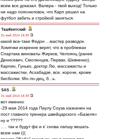
всем все доказал. Валера - твой выход! Только
не надо поясниловок, что Карп решил на
футбол забить и стройкой заняться.
ТашКентский
-
31 май 2014 18:35
какой все-таки Федон ...мастер разводок.
Хомячки искренне верят, что в проблемах
Спартака виноваты Жирков, Челоянц (ранее
Денисевич, Смоленцев, Первак, Шевченко),
Карпин, Гунько, доктор Лю, массажисты и
массажистки, Асхабадзе, все, короче, кроме
бисболки. Мо-ло-дец, б...ь.
SAS
-
31 май 2014 18:35
вот именно:
-29 мая 2014 года Паулу Соуза назначен на
пост главного тренера швейцарского «Базеля»
ну и ?????
..... так и будут фе и к' снова лапшу вешать
всем нам (((