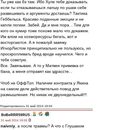
Ты уже как бэ там. Ибо Хуле тебе доказывать
если ты отказываешься лапшу по ушам себе
развешивать и аргументы достаешь? Тактика
Геббельса. Красиво поданные эмоции и ни
капли логики. Забей. Да и мне пора... Тем для
кого он кумир тоже похоже мало что докажем.
Им влом на хохморесурсы бегать, вот и
восторгаются. А я пожалуй завяжу.
ИгнорЛистом принципиально не пользуюсь, но
проскролливать бред вроде научился. Чего и
тебе советую.
Все. Завязываю. А то у Матвея прививка от
бана, а меня отправят как здрассте...
Чтоб не ОффТоп. Наличие контракта у Якина
на самом деле действительно повод для
размышления. Но никак не двухнедельный!!!
Редактировалось 31 май 2014 19:04
BoBeRRR59RUS
-
31 май 2014 19:03
naivniy
, а после травмы? А что с Глушаком