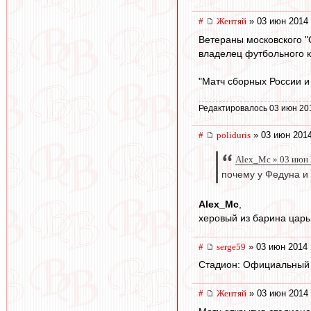
#
Жентяй
» 03 июн 2014 
Ветераны московского "
владелец футбольного 
"Матч сборных России и
Редактировалось 03 июн 20
#
poliduris
» 03 июн 2014
Alex_Mc » 03 июн 
почему у Федуна и 
Alex_Mc
,
херовый из барина царь
#
serge59
» 03 июн 2014 
Стадион: Официальный м
#
Жентяй
» 03 июн 2014 