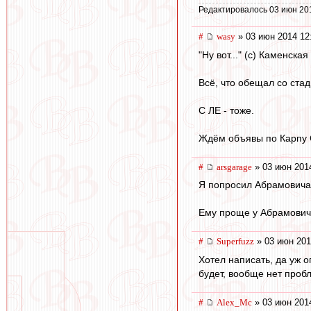
Редактировалось 03 июн 20
#
wasy
» 03 июн 2014 12
"Ну вот..." (с) Каменская
Всё, что обещал со ста
С ЛЕ - тоже.
Ждём объявы по Карпу Са
#
arsgarage
» 03 июн 201
Я попросил Абрамовича,
Ему проще у Абрамовича
#
Superfuzz
» 03 июн 201
Хотел написать, да уж о
будет, вообще нет проб
#
Alex_Mc
» 03 июн 201