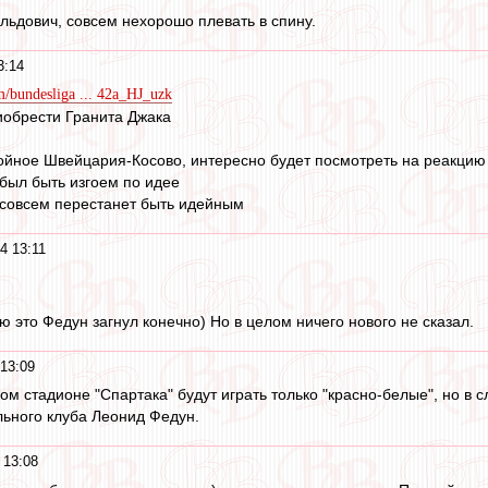
ьдович, совсем нехорошо плевать в спину.
3:14
m/bundesliga ... 42a_HJ_uzk
иобрести Гранита Джака
ойное Швейцария-Косово, интересно будет посмотреть на реакцию
был быть изгоем по идее
 совсем перестанет быть идейным
4 13:11
 это Федун загнул конечно) Но в целом ничего нового не сказал.
13:09
вом стадионе "Спартака" будут играть только "красно-белые", но 
ьного клуба Леонид Федун.
 13:08