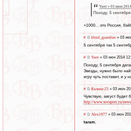
Yarri » 03 июн 201
Походу, 5 сентября
+1000... это Россия, бэй
#
blind_guardian
» 03 ию
5 сентября так 5 сентя
#
Yarri
» 03 июн 2014 12
Походу, 5 сентября дата
Звезды, нужно было найт
игру чуть поставит, и у
#
Калина-25
» 03 июн 20
Чувствую, август будет б
http://www.sovsport.ru/news
#
Alex1977
» 03 июн 201
taram
,