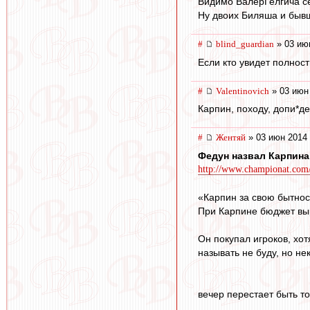
Видимо ВалерГелгича се
Ну двоих Биляша и бывш
#
blind_guardian
» 03 ию
Если кто увидет полнос
#
Valentinovich
» 03 июн
Карпин, походу, допи*д
#
Жентяй
» 03 июн 2014 
Федун назвал Карпина
http://www.championat.com/f
«Карпин за свою бытнос
При Карпине бюджет выро
Он покупал игроков, хо
называть не буду, но не
вечер перестает быть т