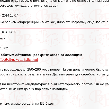
годня будет весело почитать), а он молчать не станет. Полный сры
его дортмундца это точно касаецо)
н 2014 13:07
тью запись конференции - в ютьюе, либо стенограмму скидывайте с
 2014 13:05
елся
13:02
 сбитым лётчиком, раскритиковав за селекцию
ootball/news ... kciju.html
ть израсходовал 250−280 миллионов. На эти деньги можно было куп
с в три раза, а результата нет. Да, выиграли два серебра, но мы 
тя на некоторых кандидатурах я был категорически против. Он же 
которые из них до сих пор есть в команде»
омным, жарко сегодня на ВВ будет