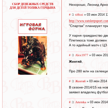
СБОР ДЕНЕЖНЫХ СРЕДСТВ
Нехорошо, Леонид Арнол
ДЛЯ ДЕТЕЙ ТОЛИКА ГЕРЦЫНА
#
tiffozi
» 03 июн 2014 1
http://www.eatsleepsport.co
"Спартак" планирует пр
У парня гражданство дв
Плетикоса тоже должен 
А то идейный матч с ЦЗ
#
Alex1977
» 03 июн 201
Жентяй
,
Про 280 млн на селекцию
#
Жентяй
» 03 июн 2014 
В сезоне-2014/15 на но
заявил владелец футбол
#
Artemka
» 03 июн 2014