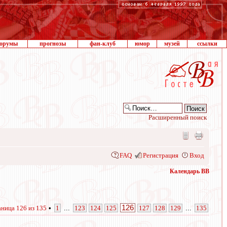
орумы
прогнозы
фан-клуб
юмор
музей
ссылки
Расширенный поиск
FAQ
Регистрация
Вход
Календарь ВВ
126
аница
126
из
135
•
1
...
123
124
125
127
128
129
...
135