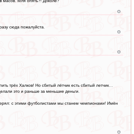
в масов. Мля опять?! Доколе?
разу сюда пожалуйста.
ить трёх Халков! Но сбитый лётчик есть сбитый летчик…
делали это и раньше за меньшие деньги.
уверял: с этими футболистами мы станем чемпионами! Имён