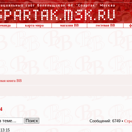
оманда
карта мира
магазин ВВ
гостевая ВВ
ф
вая книга ВВ
14
Сообщений: 6749 •
Стр
 13:15