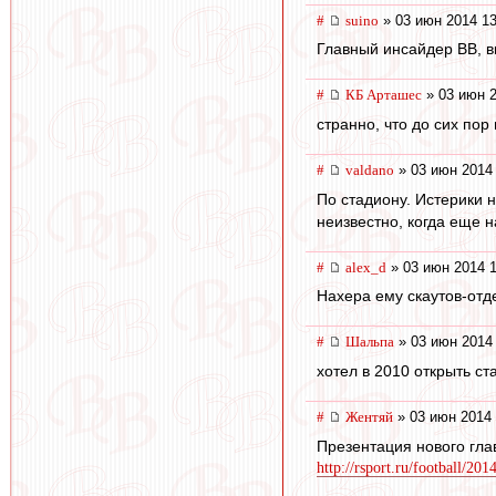
#
suino
» 03 июн 2014 13
Главный инсайдер ВВ, в
#
КБ Арташес
» 03 июн 2
странно, что до сих пор
#
valdano
» 03 июн 2014
По стадиону. Истерики н
неизвестно, когда еще н
#
alex_d
» 03 июн 2014 1
Нахера ему скаутов-отде
#
Шальпа
» 03 июн 2014
хотел в 2010 открыть с
#
Жентяй
» 03 июн 2014 
Презентация нового гла
http://rsport.ru/football/2