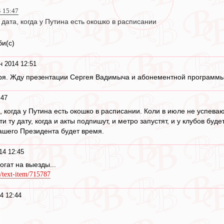
4 15:47
 дата, когда у Путина есть окошко в расписании
би(с)
н 2014 12:51
бря. Жду презентации Сергея Вадимыча и абонементной программы
:47
, когда у Путина есть окошко в расписании. Коли в июле не успев
и ту дату, когда и акты подпишут, и метро запустят, и у клубов буд
 нашего Президента будет время.
14 12:45
огат на выезды...
/text-item/715787
4 12:44