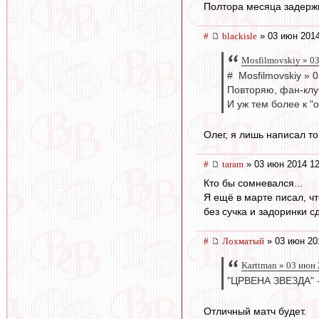
Полтора месяца задержк
#
blackisle
» 03 июн 2014
Mosfilmovskiy » 0
# Mosfilmovskiy » 
Повторяю, фан-клу
И уж тем более к "
Олег, я лишь написал то
#
taram
» 03 июн 2014 12
Кто бы сомневался...
Я ещё в марте писал, чт
без сучка и задоринки сд
#
Лохматый
» 03 июн 20
Karttman » 03 июн
"ЦРВЕНА ЗВЕЗДА"
Отличный матч будет.