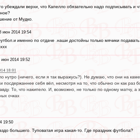
го убеждали верхи, что Капелло обязательно надо подписывать и чт
тное?
шение от Мудко.
8 июн 2014 19:54
утбол.и именно по отдаче .наши достойны только мячики подавать 
эххх
 июн 2014 19:52
014 18:01
ло нутро (ничего, если я так выражусь?). Не думаю, что они на кам
и посдержаннее себя вёл, несмотря на то, что обычно он как раз б
авду. То, что накипело. И, возможно, не только по одному матчу, а
ных очках
4 19:50
аздо большего. Туповатая игра какая-то. Где праздник футбола?