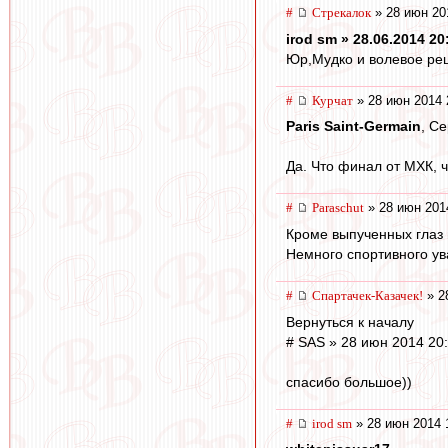
#
Стрекалок
» 28 июн 20
irod sm » 28.06.2014 20
Юр,Мудко и волевое ре
#
Курчат
» 28 июн 2014 
Paris Saint-Germain
, С
Да. Что финал от МХК, ч
#
Paraschut
» 28 июн 201
Кроме выпученных глаз 
Немного спортивного ув
#
Спартачек-Казачек!
» 2
Вернуться к началу
# SAS » 28 июн 2014 20
спасибо большое))
#
irod sm
» 28 июн 2014 