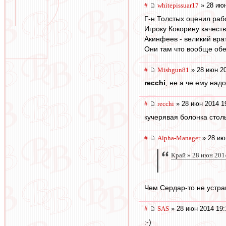
#
whitepissuar17
» 28 июн
Г-н Толстых оценил рабо
Игроку Кокорину качест
Акинфеев - великий вра
Они там что вообще об
#
Mishgun81
» 28 июн 20
recchi
, не а че ему над
#
recchi
» 28 июн 2014 1
кучерявая болонка столь
#
Alpha-Manager
» 28 ию
Край » 28 июн 201
Чем Сердар-то не устра
#
SAS
» 28 июн 2014 19:
:-)