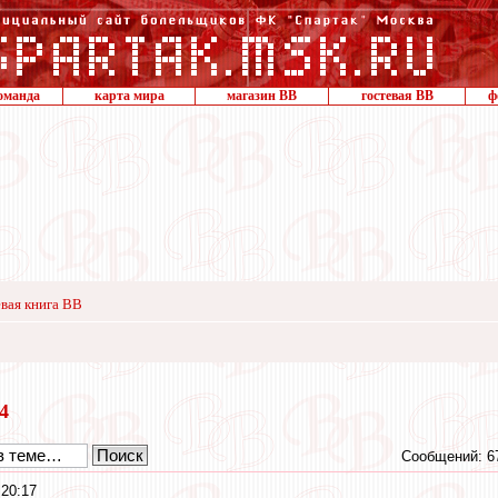
оманда
карта мира
магазин ВВ
гостевая ВВ
ф
вая книга ВВ
14
Сообщений: 6
 20:17