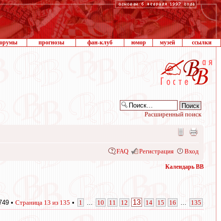
орумы
прогнозы
фан-клуб
юмор
музей
ссылки
Расширенный поиск
FAQ
Регистрация
Вход
Календарь ВВ
13
749 •
Страница
13
из
135
•
1
...
10
11
12
14
15
16
...
135