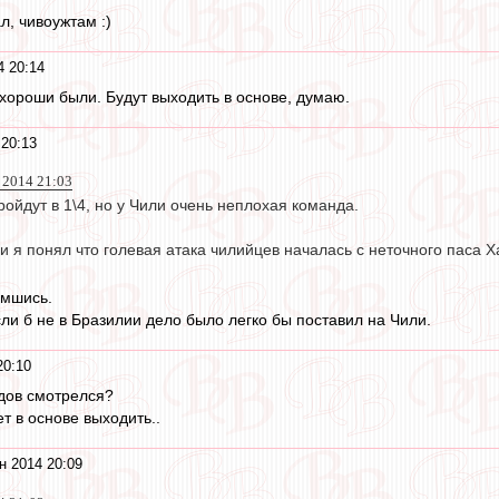
л, чивоужтам :)
4 20:14
 хороши были. Будут выходить в основе, думаю.
 20:13
 2014 21:03
ойдут в 1\4, но у Чили очень неплохая команда.
ли я понял что голевая атака чилийцев началась с неточного паса Х
амшись.
сли б не в Бразилии дело было легко бы поставил на Чили.
20:10
ыдов смотрелся?
т в основе выходить..
н 2014 20:09