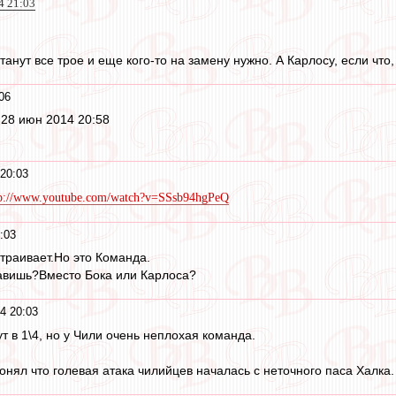
4 21:03
анут все трое и еще кого-то на замену нужно. А Карлосу, если что, 
06
 28 июн 2014 20:58
20:03
tp://www.youtube.com/watch?v=SSsb94hgPeQ
:03
страивает.Но это Команда.
тавишь?Вместо Бока или Карлоса?
4 20:03
т в 1\4, но у Чили очень неплохая команда.
понял что голевая атака чилийцев началась с неточного паса Халка.