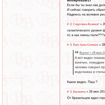
whitepissuar17
Если бы ты знал как дол
И сейчас говорить обра
Надеюсь на волевое ре
#
Спартачек-Казачек!
» 2
галактического уровня ф
пс а как гимны пели???
#
Paris Saint-Germain
» 28
Курчат » 28 июн 2
А вот видео показа
конечно, помудрее 
человек говорил пр
водолазках и стиль
Какое видео, Паш ?
#
Бауманец
» 28 июн 201
От бразильцев ждал гор