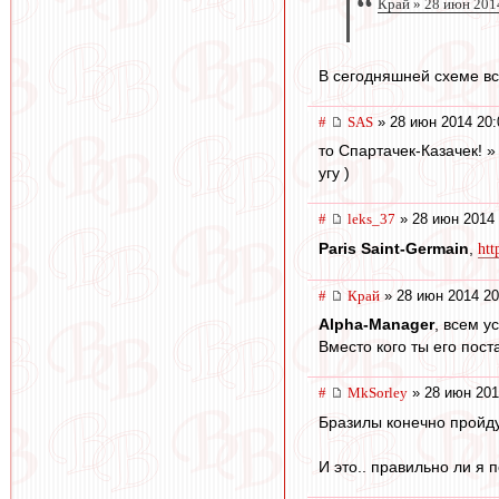
Край » 28 июн 201
В сегодняшней схеме вст
#
SAS
» 28 июн 2014 20:
то Спартачек-Казачек! »
угу )
#
leks_37
» 28 июн 2014 
Paris Saint-Germain
,
ht
#
Край
» 28 июн 2014 20
Alpha-Manager
, всем у
Вместо кого ты его пос
#
MkSorley
» 28 июн 201
Бразилы конечно пройду
И это.. правильно ли я 