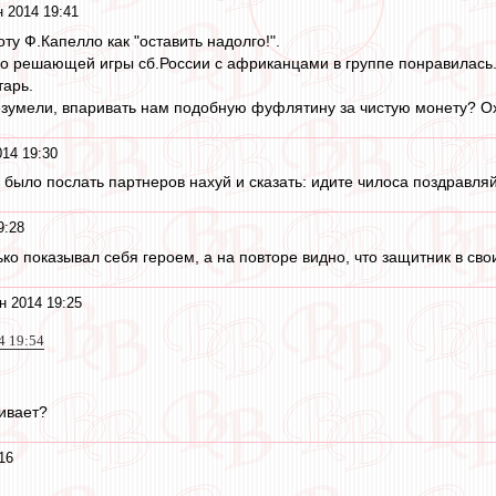
 2014 19:41
ту Ф.Капелло как "оставить надолго!".
во решающей игры сб.России с африканцами в группе понравилась
тарь.
езумели, впаривать нам подобную фуфлятину за чистую монету? О
14 19:30
о было послать партнеров нахуй и сказать: идите чилоса поздравляй
9:28
ко показывал себя героем, а на повторе видно, что защитник в свои
н 2014 19:25
4 19:54
ивает?
16