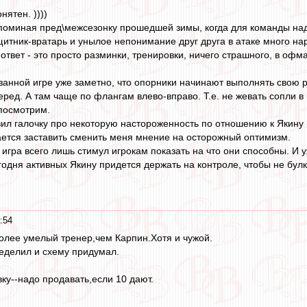
нятен. ))))
споминая пред\межсезонку прошедшей зимы, когда для команды над
щитник-вратарь и унылое непонимание друг друга в атаке много нар
твет - это просто разминки, тренировки, ничего страшного, в офма
занной игре уже заметно, что опорники начинают выполнять свою ра
ред. А там чаще по флангам влево-вправо. Т.е. не жевать сопли в
 посмотрим.
вил галочку про некоторую настороженность по отношению к Якину (
ается заставить сменить меня мнение на осторожный оптимизм.
гра всего лишь стимул игрокам показать на что они способны. И уж
годня активных Якину придется держать на контроле, чтобы не бул
:54
олее умелый тренер,чем Карпин.Хотя и чужой.
еделил и схему придумал.
ку--надо продавать,если 10 дают.