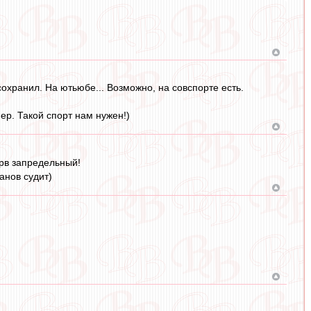
сохранил. На ютьюбе... Возможно, на совспорте есть.
пер. Такой спорт нам нужен!)
ерв запредельный!
анов судит)