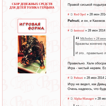
СБОР ДЕНЕЖНЫХ СРЕДСТВ
Правой сиськой подыгра
ДЛЯ ДЕТЕЙ ТОЛИКА ГЕРЦЫНА
#
Red Opel
» 28 июн 201
Pafnuti
, и он, и Каюмов
#
fantozzi
» 28 июн 2014
MkSorley » 28 июн
Бразилы конечно пр
И это.. правильно 
Правильно. Халк обоср
Игра - чистый нервяк. Е
#
Pafnuti
» 28 июн 2014 
Игру не видел, как Дав
Очень надеюсь, что буде
#
Alpha-Manager
» 28 ию