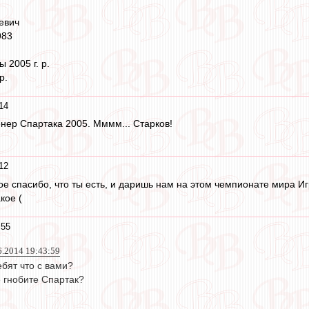
евич
983
 2005 г. р.
р.
14
енер Спартака 2005. Мммм... Старков!
12
 спасибо, что ты есть, и даришь нам на этом чемпионате мира Иг
кое (
:55
6.2014 19:43:59
бят что с вами?
е гнобите Спартак?