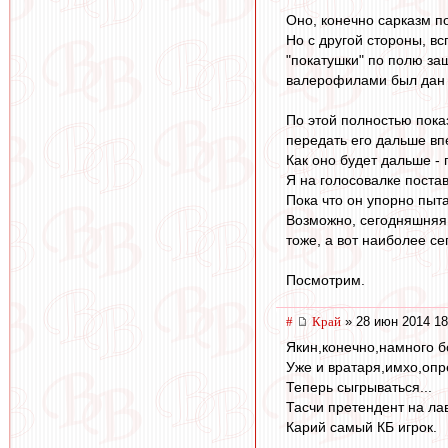
Оно, конечно сарказм по
Но с другой стороны, в
"покатушки" по полю за
валерофилами был дан о
По этой полностью пока
передать его дальше впе
Как оно будет дальше -
Я на голосовалке поста
Пока что он упорно пыт
Возможно, сегодняшняя и
тоже, а вот наиболее се
Посмотрим.
#
Край
» 28 июн 2014 18
Якин,конечно,намного б
Уже и вратаря,имхо,опр
Теперь сыгрываться...
Тасчи претендент на лав
Карий самый КБ игрок.