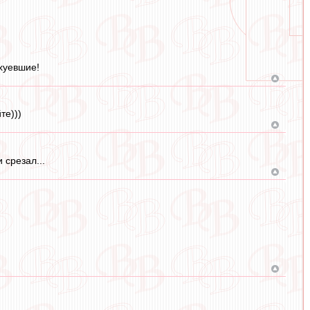
.
хуевшие!
те)))
 срезал...