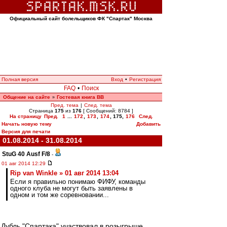
Официальный сайт болельщиков ФК "Спартак" Москва
Полная версия
Вход
•
Регистрация
FAQ
•
Поиск
Общение на сайте
Гостевая книга ВВ
»
Пред. тема
|
След. тема
Страница
175
из
176
[ Сообщений: 8784 ]
На страницу
Пред.
1
...
172
,
173
,
174
,
175
,
176
След.
Начать новую тему
Добавить
Версия для печати
01.08.2014 - 31.08.2014
StuG 40 Ausf F/8
-
01 авг 2014 12:29
Rip van Winkle » 01 авг 2014 13:04
Если я правильно понимаю ФИФУ, команды
одного клуба не могут быть заявлены в
одном и том же соревновании...
Дубль "Спартака" участвовал в розыгрыше