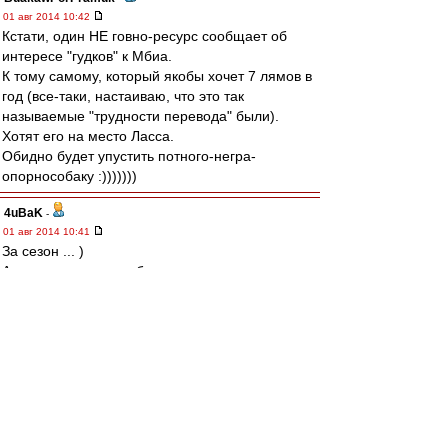
01 авг 2014 10:42
Кстати, один НЕ говно-ресурс сообщает об
интересе "гудков" к Мбиа.
К тому самому, который якобы хочет 7 лямов в
год (все-таки, настаиваю, что это так
называемые "трудности перевода" были).
Хотят его на место Ласса.
Обидно будет упустить потного-негра-
опорнособаку :)))))))
4uBaK
-
01 авг 2014 10:41
За сезон ... )
А уровень мусара и бомжи показали .... в
данный момент .
samacho
-
01 авг 2014 10:34
Superfuzz » 01 авг 2014 12:20
там ещё месяц трансферное окно работает.
не дружу со статистикой, но предполагаю, что