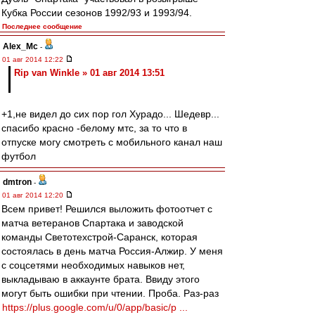
Кубка России сезонов 1992/93 и 1993/94.
Последнее сообщение
Alex_Mc
-
01 авг 2014 12:22
Rip van Winkle » 01 авг 2014 13:51
+1,не видел до сих пор гол Хурадо... Шедевр...
спасибо красно -белому мтс, за то что в
отпуске могу смотреть с мобильного канал наш
футбол
dmtron
-
01 авг 2014 12:20
Всем привет! Решился выложить фотоотчет с
матча ветеранов Спартака и заводской
команды Светотехстрой-Саранск, которая
состоялась в день матча Россия-Алжир. У меня
с соцсетями необходимых навыков нет,
выкладываю в аккаунте брата. Ввиду этого
могут быть ошибки при чтении. Проба. Раз-раз
https://plus.google.com/u/0/app/basic/p ...