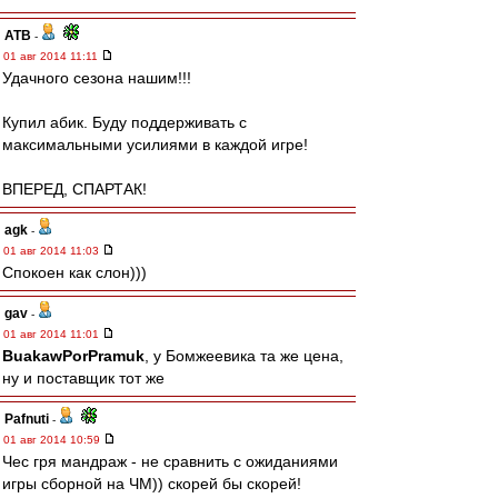
ATB
-
01 авг 2014 11:11
Удачного сезона нашим!!!
Купил абик. Буду поддерживать с
максимальными усилиями в каждой игре!
ВПЕРЕД, СПАРТАК!
agk
-
01 авг 2014 11:03
Спокоен как слон)))
gav
-
01 авг 2014 11:01
BuakawPorPramuk
, у Бомжеевика та же цена,
ну и поставщик тот же
Pafnuti
-
01 авг 2014 10:59
Чес гря мандраж - не сравнить с ожиданиями
игры сборной на ЧМ)) скорей бы скорей!