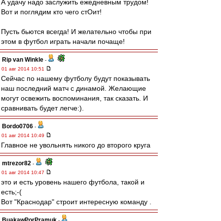
А удачу надо заслужить ежедневным трудом!
Вот и поглядим кто чего стОит!
Пусть бьются всегда! И желательно чтобы при
этом в футбол играть начали почаще!
Rip van Winkle
-
01 авг 2014 10:51
Сейчас по нашему футболу будут показывать
наш последний матч с динамой. Желающие
могут освежить воспоминания, так сказать. И
сравнивать будет легче:).
Bordo0706
-
01 авг 2014 10:49
Главное не увольнять никого до второго круга
mtrezor82
-
01 авг 2014 10:47
это и есть уровень нашего футбола, такой и
есть;-(
Вот "Краснодар" строит интересную команду .
BuakawPorPramuk
-