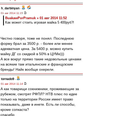
h_darbinyan
-
01 авг 2014 11:15
BuakawPorPramuk » 01 авг 2014 11:52
Как может стоить игровая майка 5 400руб?!
Честно говоря, тоже не понял. Последнюю
форму брал за 3500 р. - более или менее
адекватная цена. За 5400 р. можно купить
майку ДГ со скидкой в 50% в ЦУМе)))
А все вокруг прямо такие недовольные ценами
на всякие там итальянские и французские
бренды! Найк вообще охерели.
tornado9
-
01 авг 2014 11:14
А как товарищи сокнижники, проживающие за
рубежом, смотрят РФПЛ? НТВ плюс по идее
только на территории России имеет право
показывать, даже в инете. Есть ли способы,
кроме сопкаста?
спасибо