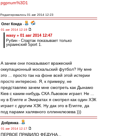
pgpnum%3D1
Редактировалось 01 авг 2014 12:23
Олег Конда
-
01 авг 2014 12:19
wasy » 01 авг 2014 12:47
Рубин - Спартак показывает только
украинский Sport 1.
А зачем они показывают вражеский
оккупационный москальский футбол? Ну мне
это ... просто так на фоне всей этой истерии
просто интересно. Я, к примеру, не
представляю зачем мне смотреть как Дынамо
Кiев с каким-нибудь СКА Львовом играет. Не ...
ну в Египте и Эмиратах я смотрел как один ХЗК
играет с другим ХЗК. Ну дак это в Египте, да
под парами халявного оллинклюзева )))
Добрянка
-
01 авг 2014 12:17
ПЕРВОЕ ПРАВИЛО ФЕДУНА...