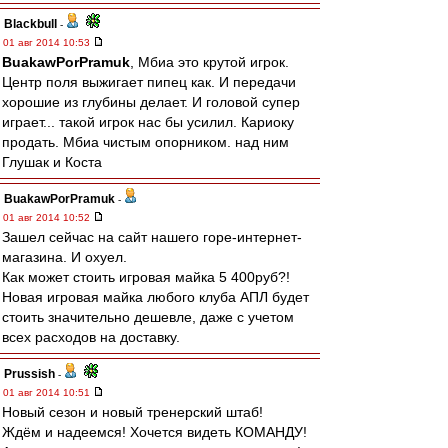
Blackbull
-
01 авг 2014 10:53
BuakawPorPramuk
, Мбиа это крутой игрок.
Центр поля выжигает пипец как. И передачи
хорошие из глубины делает. И головой супер
играет... такой игрок нас бы усилил. Кариоку
продать. Мбиа чистым опорником. над ним
Глушак и Коста
BuakawPorPramuk
-
01 авг 2014 10:52
Зашел сейчас на сайт нашего горе-интернет-
магазина. И охуел.
Как может стоить игровая майка 5 400руб?!
Новая игровая майка любого клуба АПЛ будет
стоить значительно дешевле, даже с учетом
всех расходов на доставку.
Prussish
-
01 авг 2014 10:51
Новый сезон и новый тренерский штаб!
Ждём и надеемся! Хочется видеть КОМАНДУ!