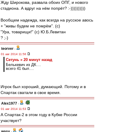
Жду Широкова, развала обоих ОПГ, и нового
стадиона. А вдруг на нём попрёт? :-))))))))))
Вообщем надежда, как всегда на русское авось
+ "живы будем не помрём". (с)
"Ура, товарищи!" (с) Ю.Б.Левитан
? ;-)
teorver
-
01 авг 2014 11:56
Сетунь » 20 минут назад
Белькевич из ДК....
всего 41 был....
Игрок был хороший, думающий. Потому и в
Спартак сватали в свое время.
Alex1977
-
01 авг 2014 11:53
А Спартак-2 в этом году в Кубке России
участвует?
wasy
-