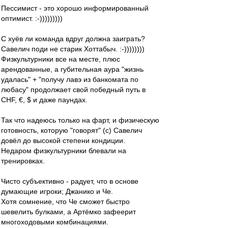
Пессимист - это хорошо информированный
оптимист. :-)))))))))
С хуёв ли команда вдруг должна заиграть?
Савелич поди не старик Хоттабыч. :-))))))))
Физкультурники все на месте, плюс
арендованные, а губительная аура "жизнь
удалась" + "получу лавэ из банкомата по
любасу" продолжает свой победный путь в
CHF, €, $ и даже паундах.
Так что надеюсь только на фарт, и физическую
готовность, которую "говорят" (с) Савелич
довёл до высокой степени кондиции.
Недаром физкультурники блевали на
тренировках.
Чисто субъективно - радует, что в основе
думающие игроки; Джанико и Че.
Хотя сомнение, что Че сможет быстро
шевелить булками, а Артёмко зафеерит
многоходовыми комбинациями.