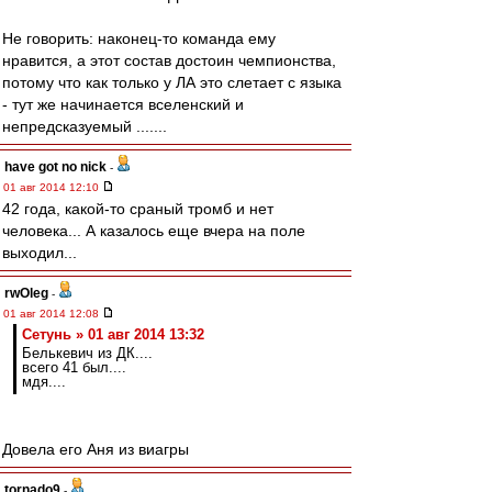
Не говорить: наконец-то команда ему
нравится, а этот состав достоин чемпионства,
потому что как только у ЛА это слетает с языка
- тут же начинается вселенский и
непредсказуемый .......
have got no nick
-
01 авг 2014 12:10
42 года, какой-то сраный тромб и нет
человека... А казалось еще вчера на поле
выходил...
rwOleg
-
01 авг 2014 12:08
Сетунь » 01 авг 2014 13:32
Белькевич из ДК....
всего 41 был....
мдя....
Довела его Аня из виагры
tornado9
-