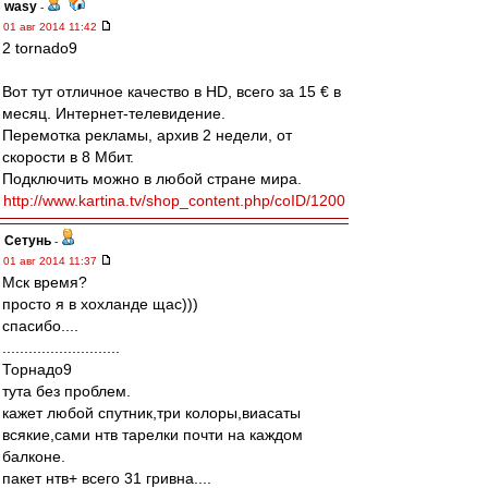
wasy
-
01 авг 2014 11:42
2 tornado9
Вот тут отличное качество в HD, всего за 15 € в
месяц. Интернет-телевидение.
Перемотка рекламы, архив 2 недели, от
скорости в 8 Мбит.
Подключить можно в любой стране мира.
http://www.kartina.tv/shop_content.php/coID/1200
Сетунь
-
01 авг 2014 11:37
Мск время?
просто я в хохланде щас)))
спасибо....
...........................
Торнадо9
тута без проблем.
кажет любой спутник,три колоры,виасаты
всякие,сами нтв тарелки почти на каждом
балконе.
пакет нтв+ всего 31 гривна....