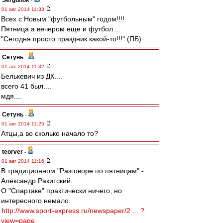
Sergunok
-
01 авг 2014 11:33
Всех с Новым "футбольным" годом!!!!
Пятница а вечером еще и футбол....
"Сегодня просто праздник какой-то!!!" (ПБ)
Сетунь
-
01 авг 2014 11:32
Белькевич из ДК....
всего 41 был....
мдя....
Сетунь
-
01 авг 2014 11:25
Атцы,а во сколько начало то?
teorver
-
01 авг 2014 11:16
В традиционном "Разговоре по пятницам" -
Александр Ракитский.
О "Спартаке" практически ничего, но
интересного немало.
http://www.sport-express.ru/newspaper/2 ... ?
view=page