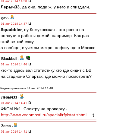
01 авг 2014 14:58
Лерыч33
, да они, поди ж, у него и спиздили.
gav
-
01 авг 2014 14:47
Squabbler
, ну Кожуховская - это ровно на
полпути с работы домой, например. Как раз
этой веткой езжу
а вообще, с учетом метро, пофигу где в Москве
Blackbull
-
01 авг 2014 14:46
кто-то здесь вел статистику кто где сидит с ВВ
на стадионе Спартак, где можно посмотреть?
Редактировалось 01 авг 2014 14:48
Лерыч33
-
01 авг 2014 14:41
ФКСМ №1. Спектру на проверку -
http://www.vedomosti.ru/special/rfplstat.shtml
...:)
Zema
-
01 авг 2014 14:41