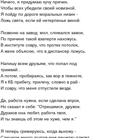
Ничего, я придумаю кучу причин,
Чтобы всех убедили своей новизной,
Я пойду по дороге моральных низин -
Ложь свята, если ей нетерпенье виной.
Позвоню на завод: мол, сломался замок,
По причине такой взаперти нахожусь.
В институте совру, что протек потолок,
А жене объясню, что в диспансер ложусь.
Напишу всем друзьям, что попал под
трамвай...
А потом, пробираясь, как вор в темноте,
Я к КБ прибегу, прилечу, словно в рай -
И совру, что меня отпустили везде.
Да, работа нужна, если сделана впрок,
Но сказал я себе: "Отрешимся, дружок:
Дураков она любит, работа твоя,
И ты знаешь об этом не хуже, чем я."
Я теперь гримируюсь, когда выхожу -
Слишком много долгов мне решетку плетет.