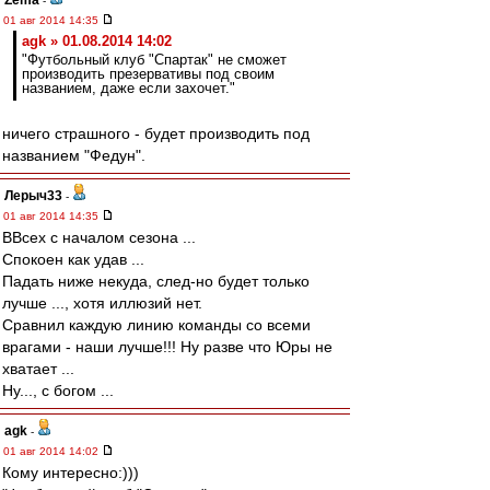
Zema
-
01 авг 2014 14:35
agk » 01.08.2014 14:02
"Футбольный клуб "Спартак" не сможет
производить презервативы под своим
названием, даже если захочет."
ничего страшного - будет производить под
названием "Федун".
Лерыч33
-
01 авг 2014 14:35
ВВсех с началом сезона ...
Спокоен как удав ...
Падать ниже некуда, след-но будет только
лучше ..., хотя иллюзий нет.
Сравнил каждую линию команды со всеми
врагами - наши лучше!!! Ну разве что Юры не
хватает ...
Ну..., с богом ...
agk
-
01 авг 2014 14:02
Кому интересно:)))