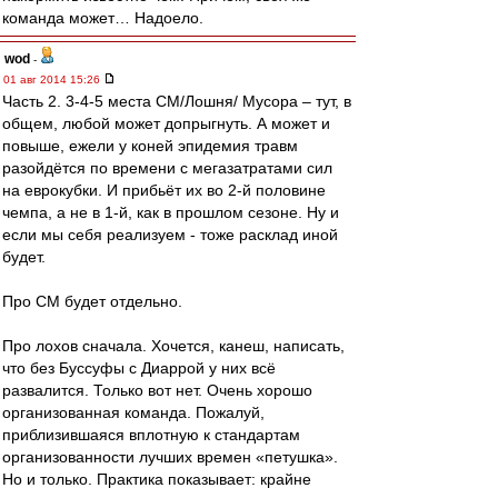
команда может… Надоело.
wod
-
01 авг 2014 15:26
Часть 2. 3-4-5 места СМ/Лошня/ Мусора – тут, в
общем, любой может допрыгнуть. А может и
повыше, ежели у коней эпидемия травм
разойдётся по времени с мегазатратами сил
на еврокубки. И прибьёт их во 2-й половине
чемпа, а не в 1-й, как в прошлом сезоне. Ну и
если мы себя реализуем - тоже расклад иной
будет.
Про СМ будет отдельно.
Про лохов сначала. Хочется, канеш, написать,
что без Буссуфы с Диаррой у них всё
развалится. Только вот нет. Очень хорошо
организованная команда. Пожалуй,
приблизившаяся вплотную к стандартам
организованности лучших времен «петушка».
Но и только. Практика показывает: крайне