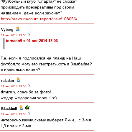
"Футбольный клуб "Спартак" не сможет
производить презервативы под своим
названием, даже если захочет."
http://pravo.ru/court_report/view/108056/
Vyborg
-
01 авг 2014 13:56
tornado9 » 01 авг 2014 13:06
Т.е.,если я подписался на планш на Наш
футбол,то могу его смотреть,хоть в Зимбабве?
я правильно понял?
raladan
-
01 авг 2014 13:55
dmtron
, спасибо за фото!
Федор Федорович хорош! :о)
Blackbull
-
01 авг 2014 13:50
интересно какую схему выберет Якин... с 3-мя
ЦЗ или и с 2-мя