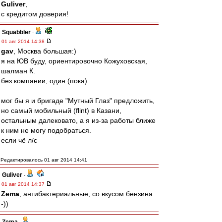
Guliver
,
с кредитом доверия!
Squabbler
-
01 авг 2014 14:38
gav
, Москва большая:)
я на ЮВ буду, ориентировочно Кожуховская,
шалман К.
без компании, один (пока)
мог бы я и бригаде "Мутный Глаз" предложить,
но самый мобильный (flint) в Казани,
остальным далековато, а я из-за работы ближе
к ним не могу подобраться.
если чё л/с
Редактировалось 01 авг 2014 14:41
Guliver
-
01 авг 2014 14:37
Zema
, антибактериальные, со вкусом бензина
-))