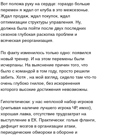
Вот положа руку на сердце: гораздо больше
перемен я ждал от клуба в это межсезонье.
Ждал продаж, ждал покупок, ждал
оптимизации структуры управления. Ну,
должна была пойти после двух последних
сезонов глубокая раскопка проблем и
всяческая реорганизация.
По факту изменилось только одно: появился
новый тренер. И на этом перемены были
исчерпаны. На выяснение причин того, что
было с командой в том году, просто решили
забить. Хотя , на мой взгляд, сидело там что-то
очень глубоко гнилое, без искоренения
которого высокие достижения невозможны.
Гипотетически: у нас неплохой набор игроков
(учитывая наличие лучшего игрока ЧР, имхо),
хорошая лавка, отсутствие трудозатрат на
выступление в ЕК. Практически: голые фланги,
дефицит мозгов в организации атаки,
периодические обмороки в обороне и