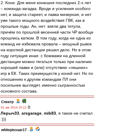
2. Кони. Для меня конюшня последних 2-х лет
– команда-загадка. Вроде и усиления особого
нет, и защита стареет, и лавка мизерная, и нет
уже такого мощного воздействия ГВК, как в
прошлые годы. Ан, нет: взяли два титула,
причём по прошлой весенней части ЧР вообще
прошлись катком. В том году, когда ни одна из
команд не избежала провала – мощный рывок
на короткой дистанции решил дело. Но в этом
году ситуация иная: с бомжами на длинной
дистанции можно тягаться только при наличии
хорошей лавки и (или) отсутствию «лишних»
игр в ЕК. Таких преимуществ у коней нет. Но по
отношению к другим командам ПЛ они
посильнее выглядят, именно сыгранностью
основного состава.
Спектр
-
01 авг 2014 15:12
Лерыч33
,
arsgarage
,
mib83
, я такое не считал
:)))
whitepissuar17
-