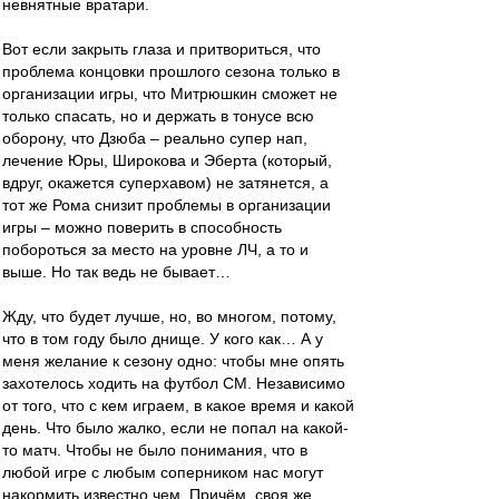
невнятные вратари.
Вот если закрыть глаза и притвориться, что
проблема концовки прошлого сезона только в
организации игры, что Митрюшкин сможет не
только спасать, но и держать в тонусе всю
оборону, что Дзюба – реально супер нап,
лечение Юры, Широкова и Эберта (который,
вдруг, окажется суперхавом) не затянется, а
тот же Рома снизит проблемы в организации
игры – можно поверить в способность
побороться за место на уровне ЛЧ, а то и
выше. Но так ведь не бывает…
Жду, что будет лучше, но, во многом, потому,
что в том году было днище. У кого как… А у
меня желание к сезону одно: чтобы мне опять
захотелось ходить на футбол СМ. Независимо
от того, что с кем играем, в какое время и какой
день. Что было жалко, если не попал на какой-
то матч. Чтобы не было понимания, что в
любой игре с любым соперником нас могут
накормить известно чем. Причём, своя же