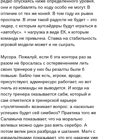
редко опускаясь ниже определенного уровня,
они и прибавлять по ходу особо не могут. В
отличие от тех же коней. В том году их рывок
проспали. В этом такой радости не будет – это
лидер, с которым аутсайдеры будут играться в
«автобус». + нагрузка в виде ЕК, к которым
команда не привычна. Ставка на стабильность
игровой модели может и не сыграть.
Мусора. Пожалуй, если б эта контора раз за
разом не бросалась с остервенением лить
своих тренеров у них бы резалты были б
повыше. Бабло там есть, игроки, вроде,
присутствуют, админресурс работает, но вот
гниль из команды не выводится. И когда на
посту тренера оказывается сабж, который и
сам отметился в тренерской карьере
«тухлятинкой» возникает вопрос: а насколько
успешен будет сей симбиоз? Практика того же
Саламыча показывает, что на морально
волевых можно один раз взять серебро. А
потом велик риск разброда и шатания. Матч с
израильтянами показывает, что его накачки уже