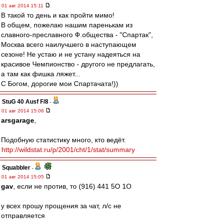
01 авг 2014 15:11
В такой то день и как пройти мимо!
В общем, пожелаю нашим паренькам из
славного-преславного Ф.общества - "Спартак",
Москва всего наилучшего в наступающем
сезоне! Не устаю и не устану надеяться на
красивое Чемпионство - другого не предлагать,
а там как фишка ляжет...
С Богом, дорогие мои Спартачата!))
StuG 40 Ausf F/8
-
01 авг 2014 15:06
arsgarage
,
Подобную статистику много, кто ведёт.
http://wildstat.ru/p/2001/cht/1/stat/summary
Squabbler
-
01 авг 2014 15:05
gav
, если не против, то (916) 441 5О 1О
у всех прошу прощения за чат, л/с не
отправляется