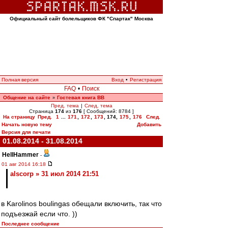
Официальный сайт болельщиков ФК "Спартак" Москва
Полная версия
Вход
•
Регистрация
FAQ
•
Поиск
Общение на сайте
Гостевая книга ВВ
»
Пред. тема
|
След. тема
Страница
174
из
176
[ Сообщений: 8784 ]
На страницу
Пред.
1
...
171
,
172
,
173
,
174
,
175
,
176
След.
Начать новую тему
Добавить
Версия для печати
01.08.2014 - 31.08.2014
HellHammer
-
01 авг 2014 16:18
alscorp » 31 июл 2014 21:51
в Karolinos boulingas обещали включить, так что
подъезжай если что. ))
Последнее сообщение