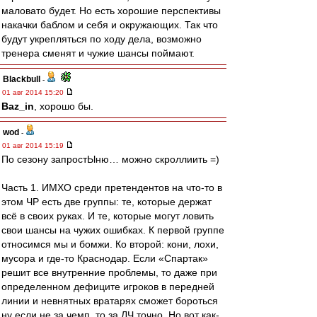
маловато будет. Но есть хорошие перспективы
накачки баблом и себя и окружающих. Так что
будут укрепляться по ходу дела, возможно
тренера сменят и чужие шансы поймают.
Blackbull
-
01 авг 2014 15:20
Baz_in
, хорошо бы.
wod
-
01 авг 2014 15:19
По сезону запростЫню… можно скроллиить =)
Часть 1. ИМХО среди претендентов на что-то в
этом ЧР есть две группы: те, которые держат
всё в своих руках. И те, которые могут ловить
свои шансы на чужих ошибках. К первой группе
относимся мы и бомжи. Ко второй: кони, лохи,
мусора и где-то Краснодар. Если «Спартак»
решит все внутренние проблемы, то даже при
определенном дефиците игроков в передней
линии и невнятных вратарях сможет бороться
ну если не за чемп, то за ЛЧ точно. Но вот как-