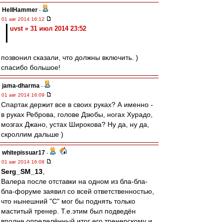
HellHammer
-
01 авг 2014 16:12
uvst » 31 июл 2014 23:52
позвонил сказали, что должны включить. )
спасибо большое!
jama-dharma
-
01 авг 2014 16:09
Спартак держит все в своих руках? А именно -
в руках Реброва, голове Дзюбы, ногах Хурадо,
мозгах Джано, устах Широкова? Ну да, ну да,
скроллим дальше )
whitepissuar17
-
01 авг 2014 16:08
Serg_SM_13
,
Валера после отставки на одном из бла-бла-
бла-форуме заявил со всей ответственностью,
что нынешний "С" мог бы поднять только
маститый тренер. Т.е.этим был подведён
вполне определённый итог его тренерскому и