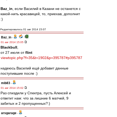
Baz_in
, если Василий в Казани не останется с
какой-нить красавицей, то, приехав, дополнит
:)
Редактировалось 01 авг 2014 15:07
Baz_in
-
01 авг 2014 15:05
Blackbull
,
от 27 июля от
flint
viewtopic.php?f=35&t=1902&p=395787#p395787
надеюсь Василий ещё добавит данные
поступившие после :)
mib83
-
01 авг 2014 15:02
Раз спиздили у Спектра, пусть Алексей и
ответит нам: что за лишние 6 матчей, 9
забитых и 2 пропущенных?:)
arsgarage
-