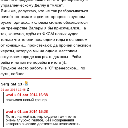
управленческому Деллу в "мясе".
Якин же, допускаю, что не так разбрасываться
начнёт по темам и двинет процесс в нужном
русле, однако... к словам сильно обжегшегося
на тренерстве Валеры я бы прислушался... а
так, конечно, ждём от ФКСМ новых чудес...
только что-то они последние годы в основном
от конюшни... проистекают, да прочей спесивой
хероты, которую мы на одном массовом
энтузиазме вроде как рвать должны...Рвём-
рвём и ни как не порвём в итоге ))...
Трудное место работы в "С" тренерское... по
сути, лобное
Serg_SM_13
-
01 авг 2014 15:48
wod » 01 авг 2014 16:38
появился новый тренер.
wod » 01 авг 2014 16:38
Хотя , на мой взгляд, сидело там что-то
очень глубоко гнилое, без искоренения
которого высокие достижения невозможны.