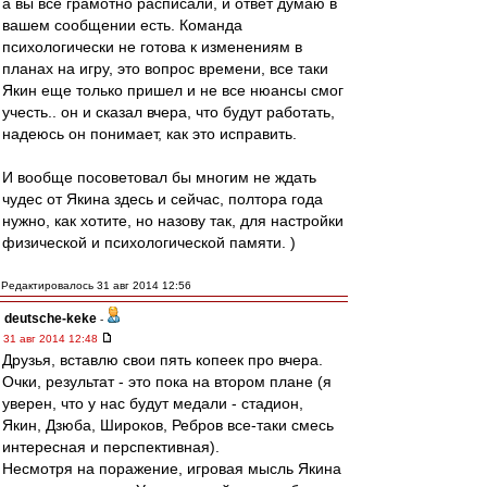
а вы все грамотно расписали, и ответ думаю в
вашем сообщении есть. Команда
психологически не готова к изменениям в
планах на игру, это вопрос времени, все таки
Якин еще только пришел и не все нюансы смог
учесть.. он и сказал вчера, что будут работать,
надеюсь он понимает, как это исправить.
И вообще посоветовал бы многим не ждать
чудес от Якина здесь и сейчас, полтора года
нужно, как хотите, но назову так, для настройки
физической и психологической памяти. )
Редактировалось 31 авг 2014 12:56
deutsche-keke
-
31 авг 2014 12:48
Друзья, вставлю свои пять копеек про вчера.
Очки, результат - это пока на втором плане (я
уверен, что у нас будут медали - стадион,
Якин, Дзюба, Широков, Ребров все-таки смесь
интересная и перспективная).
Несмотря на поражение, игровая мысль Якина