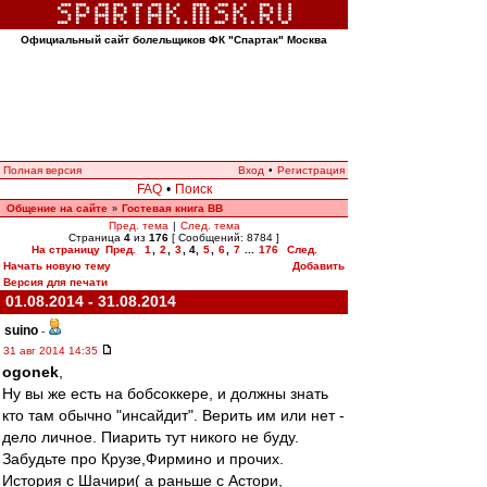
Официальный сайт болельщиков ФК "Спартак" Москва
Полная версия
Вход
•
Регистрация
FAQ
•
Поиск
Общение на сайте
Гостевая книга ВВ
»
Пред. тема
|
След. тема
Страница
4
из
176
[ Сообщений: 8784 ]
На страницу
Пред.
1
,
2
,
3
,
4
,
5
,
6
,
7
...
176
След.
Начать новую тему
Добавить
Версия для печати
01.08.2014 - 31.08.2014
suino
-
31 авг 2014 14:35
ogonek
,
Ну вы же есть на бобсоккере, и должны знать
кто там обычно "инсайдит". Верить им или нет -
дело личное. Пиарить тут никого не буду.
Забудьте про Крузе,Фирмино и прочих.
История с Шачири( а раньше с Астори,