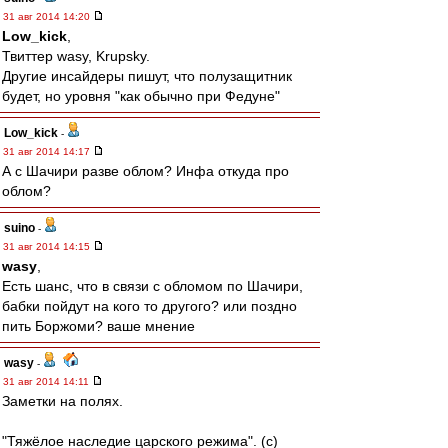
31 авг 2014 14:20
Low_kick
,
Твиттер wasy, Krupsky.
Другие инсайдеры пишут, что полузащитник
будет, но уровня "как обычно при Федуне"
Low_kick
-
31 авг 2014 14:17
А с Шачири разве облом? Инфа откуда про
облом?
suino
-
31 авг 2014 14:15
wasy
,
Есть шанс, что в связи с обломом по Шачири,
бабки пойдут на кого то другого? или поздно
пить Боржоми? ваше мнение
wasy
-
31 авг 2014 14:11
Заметки на полях.
"Тяжёлое наследие царского режима". (с)