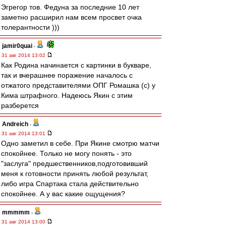
Эгрегор тов. Федуна за последние 10 лет
заметно расширил нам всем просвет очка
толерантности )))
jamir0quai
-
31 авг 2014 13:02
Как Родина начинается с картинки в букваре,
так и вчерашнее поражение началось с
отжатого представителями ОПГ Ромашка (с) у
Кима штрафного. Надеюсь Якин с этим
разберется
Andreich
-
31 авг 2014 13:01
Одно заметил в себе. При Якине смотрю матчи
спокойнее. Только не могу понять - это
"заслуга" предшественников,подготовивший
меня к готовности принять любой результат,
либо игра Спартака стала действительно
спокойнее. А у вас какие ощущения?
mmmmm
-
31 авг 2014 13:00