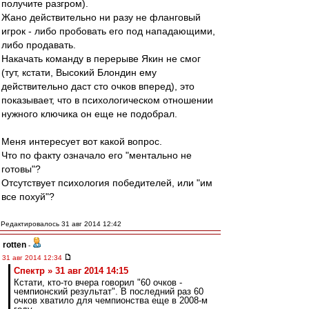
получите разгром).
Жано действительно ни разу не фланговый
игрок - либо пробовать его под нападающими,
либо продавать.
Накачать команду в перерыве Якин не смог
(тут, кстати, Высокий Блондин ему
действительно даст сто очков вперед), это
показывает, что в психологическом отношении
нужного ключика он еще не подобрал.
Меня интересует вот какой вопрос.
Что по факту означало его "ментально не
готовы"?
Отсутствует психология победителей, или "им
все похуй"?
Редактировалось 31 авг 2014 12:42
rotten
-
31 авг 2014 12:34
Спектр » 31 авг 2014 14:15
Кстати, кто-то вчера говорил "60 очков -
чемпионский результат". В последний раз 60
очков хватило для чемпионства еще в 2008-м