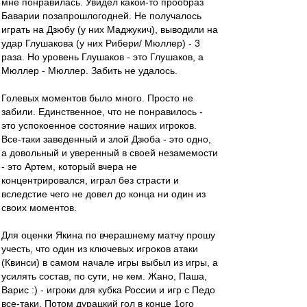
мне понравилась. Увидел какой-то прообраз
Баварии позапрошлогодней. Не получалось
играть на Дзюбу (у них Маджукич), выводили на
удар Глушакова (у них Рибери/ Мюллер) - 3
раза. Но уровень Глушаков - это Глушаков, а
Мюллер - Мюллер. Забить не удалось.
Голевых моментов было много. Просто не
забили. Единственное, что не понравилось -
это успокоенное состояние наших игроков.
Все-таки заведенный и злой Дзюба - это одно,
а довольный и уверенный в своей незамемости
- это Артем, который вчера не
концентрировался, играл без страсти и
вследстие чего не довел до конца ни один из
своих моментов.
Для оценки Якина по вчерашнему матчу прошу
учесть, что один из ключевых игроков атаки
(Квинси) в самом начале игры выбыл из игры, а
усилять состав, по сути, не кем. Жано, Паша,
Варис :) - игроки для кубка России и игр с Педо
все-таки. Потом дурацкий гол в конце 1ого