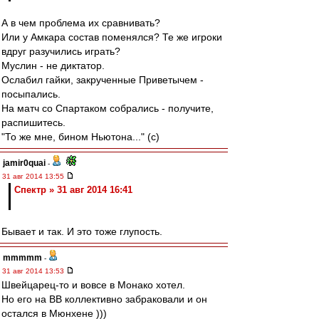
А в чем проблема их сравнивать?
Или у Амкара состав поменялся? Те же игроки
вдруг разучились играть?
Муслин - не диктатор.
Ослабил гайки, закрученные Приветычем -
посыпались.
На матч со Спартаком собрались - получите,
распишитесь.
"То же мне, бином Ньютона..." (с)
jamir0quai
-
31 авг 2014 13:55
Спектр » 31 авг 2014 16:41
Бывает и так. И это тоже глупость.
mmmmm
-
31 авг 2014 13:53
Швейцарец-то и вовсе в Монако хотел.
Но его на ВВ коллективно забраковали и он
остался в Мюнхене )))