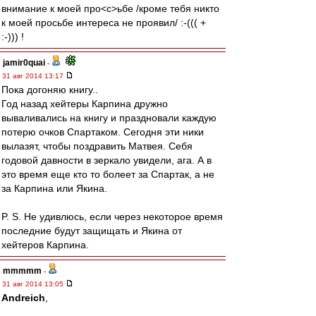
внимание к моей про<c>ьбе /кроме тебя никто
к моей просьбе интереса не проявил/ :-((( +
:-))) !
jamir0quai
-
31 авг 2014 13:17
Пока догоняю книгу..
Год назад хейтеры Карпина дружно
вываливались на книгу и праздновали каждую
потерю очков Спартаком. Сегодня эти ники
вылазят, чтобы поздравить Матвея. Себя
годовой давности в зеркало увидели, ага. А в
это время еще кто то болеет за Спартак, а не
за Карпина или Якина.
P. S. Не удивлюсь, если через некоторое время
последние будут защищать и Якина от
хейтеров Карпина.
mmmmm
-
31 авг 2014 13:05
Andreich
,