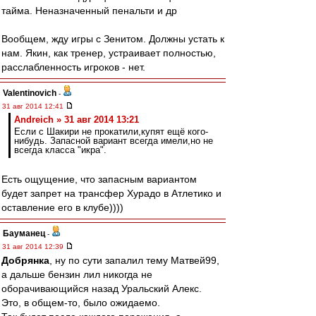
тайма. Неназначенный пенальти и др
Вообщем, жду игры с Зенитом. Должны устать к
нам. Якин, как тренер, устраивает полностью,
расслабленность игроков - нет.
Valentinovich
-
31 авг 2014 12:41
Andreich » 31 авг 2014 13:21
Если с Шакири не прокатили,купят ещё кого-
нибудь. Запасной вариант всегда имели,но не
всегда класса "икра".
Есть ощущение, что запасным вариантом
будет запрет на трансфер Хурадо в Атлетико и
оставление его в клубе))))
Бауманец
-
31 авг 2014 12:39
Добрянка
, ну по сути запалил тему Матвей99,
а дальше бензин лил никогда не
оборачивающийся назад Уральский Алекс.
Это, в общем-то, было ожидаемо.