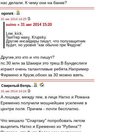
нас делали. К чему они на банке?
ogonek
-
31 авг 2014 14:25
suino » 31 авг 2014 15:20
Low_kick,
Твиттер wasy, Krupsky.
Другие инсайдеры пишут, что полузащитник
будет, но уровня "как обычно при Федуне"
Другие,это кто и что пишут?
пс.30 млн за Шакири это треш.В Бундеслиги
играют очень талантливые ребята.Например
Фирмино и Крузе,обоих за 30 можно взять.
Свирепый Вепрь
-
31 авг 2014 14:24
А лошади, между тем, в лице Натхо и Романа
Еременко получили мощнейшее усиление в
центре поля. Причем - почти бесплатно.
Что мешало "Спартаку" попробовать летом
выцепить Натхо и Еременко из "Рубина"?