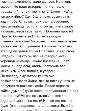
чемпионами,очень мало шансов. Но очень
скоро!!! Не надо истерик!!! Книгу после
поражений неприятно читать! Зачем писАть
такую муйню? Как- будто некоторые так и
ждут,чтобы Спартак проиграл, а особенно
какому-нибудь тосно и потом вылить в книге
накопившееся своё гавно! Противно просто!
Просто болейте за Спартак в каждом
отдельном матче! Мы идём правильным путём,
у меня такое ощущение. Начинается новый
этап,даже целая эпоха Спартака! У нас свой
Стадион!!! И кто бы что не говорил, есть
хорошая команда. Нужно время (не 5 лет
конечно надеюсь), чтобы настроить весь
механизм и всё попрёт, я уверен!
По последнему матчу: как-то очень
разочаровывает Жано, что-то никак у него не
получается показать себя. После первого
тайма думал ( даже после пропущенного гола)
что порвём! Но как оказалось не хватило
лидера и мозгов на поле! Но всё это вот- вот
будет(очень надеюсь на Широкова). Был бы
Коста, не проиграли бы точно, как минимум!