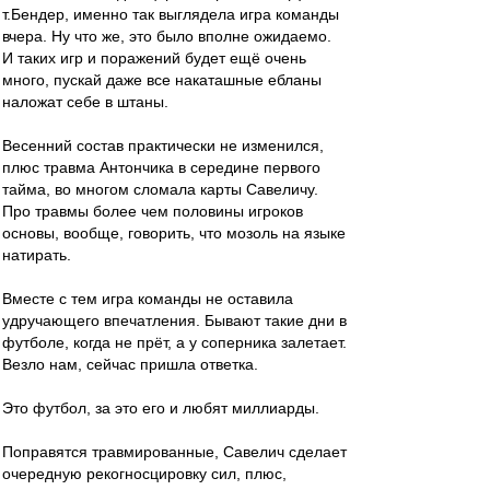
т.Бендер, именно так выглядела игра команды
вчера. Ну что же, это было вполне ожидаемо.
И таких игр и поражений будет ещё очень
много, пускай даже все накаташные ебланы
наложат себе в штаны.
Весенний состав практически не изменился,
плюс травма Антончика в середине первого
тайма, во многом сломала карты Савеличу.
Про травмы более чем половины игроков
основы, вообще, говорить, что мозоль на языке
натирать.
Вместе с тем игра команды не оставила
удручающего впечатления. Бывают такие дни в
футболе, когда не прёт, а у соперника залетает.
Везло нам, сейчас пришла ответка.
Это футбол, за это его и любят миллиарды.
Поправятся травмированные, Савелич сделает
очередную рекогносцировку сил, плюс,