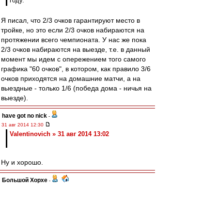
году.
Я писал, что 2/3 очков гарантируют место в
тройке, но это если 2/3 очков набираются на
протяжении всего чемпионата. У нас же пока
2/3 очков набираются на выезде, т.е. в данный
момент мы идем с опережением того самого
графика "60 очков", в котором, как правило 3/6
очков приходятся на домашние матчи, а на
выездные - только 1/6 (победа дома - ничья на
выезде).
have got no nick
-
31 авг 2014 12:30
Valentinovich » 31 авг 2014 13:02
Ну и хорошо.
Большой Хорхе
-
31 авг 2014 12:29
BuakawPorPramuk » 31 авг 2014 13:17
Немного огорчила новость по Шакири. Игрок
на фланг нужен позарез.