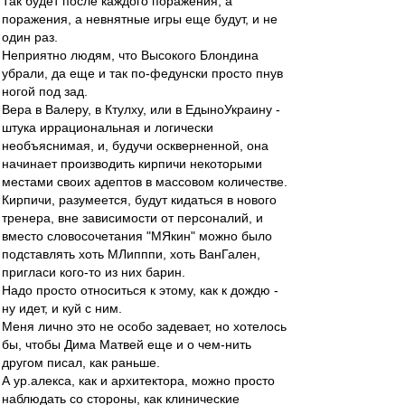
Так будет после каждого поражения, а
поражения, а невнятные игры еще будут, и не
один раз.
Неприятно людям, что Высокого Блондина
убрали, да еще и так по-федунски просто пнув
ногой под зад.
Вера в Валеру, в Ктулху, или в ЕдыноУкраину -
штука иррациональная и логически
необъяснимая, и, будучи оскверненной, она
начинает производить кирпичи некоторыми
местами своих адептов в массовом количестве.
Кирпичи, разумеется, будут кидаться в нового
тренера, вне зависимости от персоналий, и
вместо словосочетания "МЯкин" можно было
подставлять хоть МЛипппи, хоть ВанГален,
пригласи кого-то из них барин.
Надо просто относиться к этому, как к дождю -
ну идет, и куй с ним.
Меня лично это не особо задевает, но хотелось
бы, чтобы Дима Матвей еще и о чем-нить
другом писал, как раньше.
А ур.алекса, как и архитектора, можно просто
наблюдать со стороны, как клинические