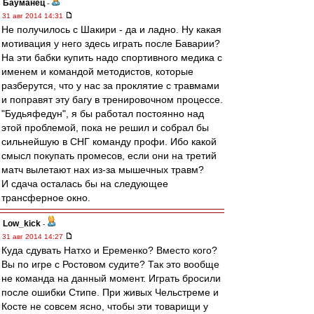
Бауманец
-
31 авг 2014 14:31
Не получилось с Шакири - да и ладно. Ну какая
мотивация у него здесь играть после Баварии?
На эти бабки купить надо спортивного медика с
именем и командой методистов, которые
разберутся, что у нас за проклятие с травмами
и поправят эту багу в тренировочном процессе.
"Будьяфедун", я бы работал постоянно над
этой проблемой, пока не решил и собрал бы
сильнейшую в СНГ команду профи. Ибо какой
смысл покупать промесов, если они на третий
матч вылетают нах из-за мышечных травм?
И сдача осталась бы на следующее
трансферное окно.
Low_kick
-
31 авг 2014 14:27
Куда сдувать Натхо и Еременко? Вместо кого?
Вы по игре с Ростовом судите? Так это вообще
не команда на данный момент. Играть бросили
после ошибки Стипе. При живых Чельстреме и
Косте не совсем ясно, чтобы эти товарищи у