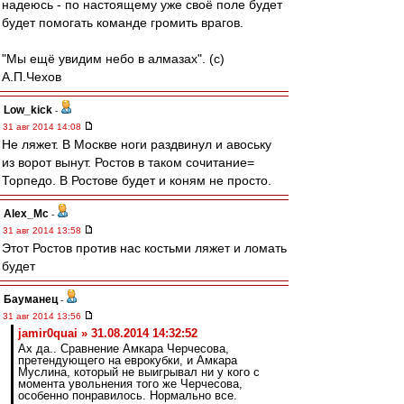
надеюсь - по настоящему уже своё поле будет
будет помогать команде громить врагов.
"Мы ещё увидим небо в алмазах". (с)
А.П.Чехов
Low_kick
-
31 авг 2014 14:08
Не ляжет. В Москве ноги раздвинул и авоську
из ворот вынут. Ростов в таком сочитание=
Торпедо. В Ростове будет и коням не просто.
Alex_Mc
-
31 авг 2014 13:58
Этот Ростов против нас костьми ляжет и ломать
будет
Бауманец
-
31 авг 2014 13:56
jamir0quai » 31.08.2014 14:32:52
Ах да.. Сравнение Амкара Черчесова,
претендующего на еврокубки, и Амкара
Муслина, который не выигрывал ни у кого с
момента увольнения того же Черчесова,
особенно понравилось. Нормально все.