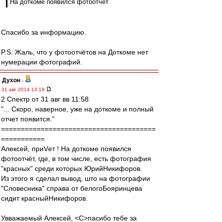
На доткоме появился фотоотчёт
Спасибо за информацию.
P.S. Жаль, что у фотоотчётов на Доткоме нет
нумерации фотографий.
Духон
-
31 авг 2014 13:19
2 Спектр от 31 авг вв 11:58
"... Скоро, наверное, уже на доткоме и полный
отчет появится."
=======================================
===========
Алексей, приVет ! На доткоме появился
фотоотчёт, где, в том числе, есть фотография
"красных" среди которых ЮрийНикифоров.
Из этого я сделал вывод, што на фотографии
"Словесника" справа от белогоБояринцева
сидит красныйНикифоров.
Увважаемый Алексей, <C>пасибо тебе за