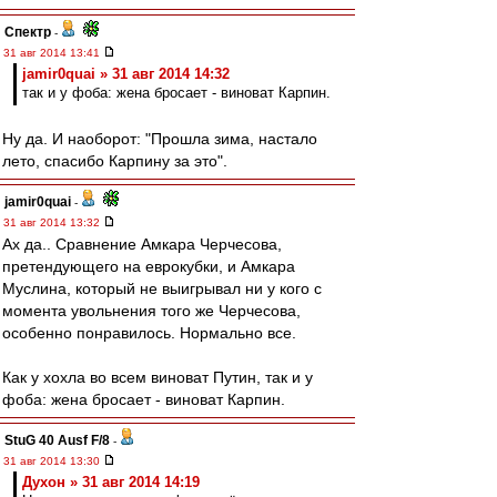
Спектр
-
31 авг 2014 13:41
jamir0quai » 31 авг 2014 14:32
так и у фоба: жена бросает - виноват Карпин.
Ну да. И наоборот: "Прошла зима, настало
лето, спасибо Карпину за это".
jamir0quai
-
31 авг 2014 13:32
Ах да.. Сравнение Амкара Черчесова,
претендующего на еврокубки, и Амкара
Муслина, который не выигрывал ни у кого с
момента увольнения того же Черчесова,
особенно понравилось. Нормально все.
Как у хохла во всем виноват Путин, так и у
фоба: жена бросает - виноват Карпин.
StuG 40 Ausf F/8
-
31 авг 2014 13:30
Духон » 31 авг 2014 14:19