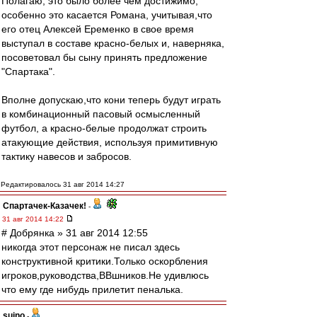
Полагаю, это было более чем достижимо,
особенно это касается Романа, учитывая,что
его отец Алексей Еременко в свое время
выступал в составе красно-белых и, наверняка,
посоветовал бы сыну принять предложение
"Спартака".
Вполне допускаю,что кони теперь будут играть
в комбинационный пасовый осмысленный
футбол, а красно-белые продолжат строить
атакующие действия, используя примитивную
тактику навесов и забросов.
Редактировалось 31 авг 2014 14:27
Спартачек-Казачек!
-
31 авг 2014 14:22
# Добрянка » 31 авг 2014 12:55
никогда этот персонаж не писал здесь
конструктивной критики.Только оскорбления
игроков,руководства,ВВшников.Не удивлюсь
что ему где нибудь прилетит пеналька.
suino
-