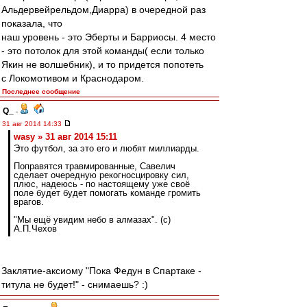
Альдервейрельдом,Диарра) в очередной раз
показала, что
наш уровень - это Эберты и Барриосы. 4 место
- это потолок для этой команды( если только
Якин не волшебник), и то придется попотеть
с Локомотивом и Краснодаром.
Последнее сообщение
Q_
-
31 авг 2014 14:33
wasy » 31 авг 2014 15:11
Это футбол, за это его и любят миллиарды.
Поправятся травмированные, Савелич
сделает очередную рекогносцировку сил,
плюс, надеюсь - по настоящему уже своё
поле будет будет помогать команде громить
врагов.
"Мы ещё увидим небо в алмазах". (с)
А.П.Чехов
Заклятие-аксиому "Пока Федун в Спартаке -
титула не будет!" - снимаешь? :)