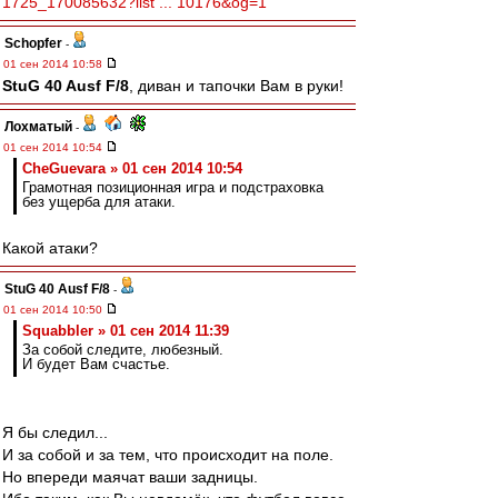
1725_170085632?list ... 10176&og=1
Schopfer
-
01 сен 2014 10:58
StuG 40 Ausf F/8
, диван и тапочки Вам в руки!
Лохматый
-
01 сен 2014 10:54
CheGuevara » 01 сен 2014 10:54
Грамотная позиционная игра и подстраховка
без ущерба для атаки.
Какой атаки?
StuG 40 Ausf F/8
-
01 сен 2014 10:50
Squabbler » 01 сен 2014 11:39
За собой следите, любезный.
И будет Вам счастье.
Я бы следил...
И за собой и за тем, что происходит на поле.
Но впереди маячат ваши задницы.