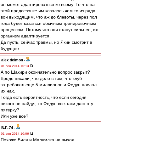
он может адаптироваться ко всему. То что на
этой предсезонке им казалось чем то из ряда
вон выходящим, что аж до блевоты, через пол
года будет казаться обычным тренировочным
процессом. Потому что они станут сильнее, их
организм адаптируется.
Да пусть, сейчас травмы, но Якин смотрит в
будущее.
alex deimon
-
01 сен 2014 10:13
А по Шакири окончательно вопрос закрыт?
Вроде писали, что дело в том, что клуб
затребовал еще 5 миллионов и Федун послал
их нах.
Тогда есть вероятность, что если сегодня
никого не найдут, то Федун все-таки даст эту
пятерку?
Или уже все?
Б.Г.-74
-
01 сен 2014 10:06
Похоже Биля и Маджидка на выход..