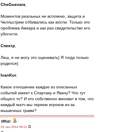
CheGuevara
,
Моментов реальных не вспомню, защита и
Челльстрем отбивались как могли. Только это
проблема Амкара и как раз свидетельство его
убогости.
Спектр
,
Леш, я не могу это оценивать) Я тогда только
родился)
IvanKor
,
Какое отношение каждое из описанных
событий имеет к Спартаку и Якину? Что тут
общего то? И кто собственно виноват в том, что
каждый матч мы теряем игроков из-за
мышечных травм?
tiffozi
-
01 сен 2014 09:21