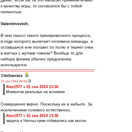
Денис, если бы ты это написал применительно
к качеству игры, то согласился бы с тобой
полностью.
Valentinovich
,
В чем смысл такого тренировочного процесса,
в ходе которого вылетает половина команды. а
оставшаяся еле ползает по полю и теряет очки
в матчах с жутким говном? Вообще то для
набора физики обычно предсезонка
используется.
CheGuevara
-
01 сен 2014 09:54
Alex1977 » 01 сен 2014 13:30
Моментов реальных не вспомню
Совершенно верно. Поскольку их и небыло. За
исключением голевого естественно.
Alex1977 » 01 сен 2014 13:30
защита и Челльстрем отбивались как могли.