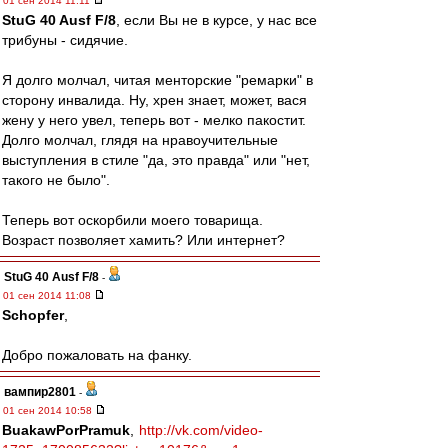
01 сен 2014 11:11
StuG 40 Ausf F/8
, если Вы не в курсе, у нас все
трибуны - сидячие.
Я долго молчал, читая менторские "ремарки" в
сторону инвалида. Ну, хрен знает, может, вася
жену у него увел, теперь вот - мелко пакостит.
Долго молчал, глядя на нравоучительные
выступления в стиле "да, это правда" или "нет,
такого не было".
Теперь вот оскорбили моего товарища.
Возраст позволяет хамить? Или интернет?
StuG 40 Ausf F/8
-
01 сен 2014 11:08
Schopfer
,
Добро пожаловать на фанку.
вампир2801
-
01 сен 2014 10:58
BuakawPorPramuk
,
http://vk.com/video-