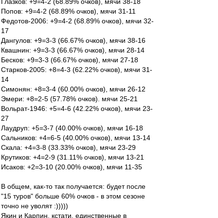
Глазков: +9=4-2 (68.89% очков), мячи 38-18
Попов: +9=4-2 (68.89% очков), мячи 31-11
Федотов-2006: +9=4-2 (68.89% очков), мячи 32-
17
Дангулов: +9=3-3 (66.67% очков), мячи 38-16
Квашнин: +9=3-3 (66.67% очков), мячи 28-14
Бесков: +9=3-3 (66.67% очков), мячи 27-18
Старков-2005: +8=4-3 (62.22% очков), мячи 31-
14
Симонян: +8=3-4 (60.00% очков), мячи 26-12
Эмери: +8=2-5 (57.78% очков). мячи 25-21
Вольрат-1946: +5=4-6 (42.22% очков), мячи 23-
27
Лаудруп: +5=3-7 (40.00% очков), мячи 16-18
Сальников: +4=6-5 (40.00% очков), мячи 13-14
Скала: +4=3-8 (33.33% очков), мячи 23-29
Крутиков: +4=2-9 (31.11% очков), мячи 13-21
Исаков: +2=3-10 (20.00% очков), мячи 11-35
В общем, как-то так получается: будет после
"15 туров" больше 60% очков - в этом сезоне
точно не уволят :)))))
Якин и Карпин, кстати, единственные в