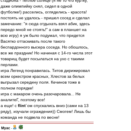
стадиона - теплое солнце (я не то что куртку,
даже олимпийку снял, сидел в одной
футболке!) расселись, огляделись - красота!
постоять не удалось - пришел сосед и сделал
замечание: "я сюда отдыхать взял абик, здесь
передо мной не стоять!" а сам в планшет на
всю игру) я уж было подумал, что придется
Васятко оттаскивать после такого
беспардонного высера соседа. Но обошлось,
все же праздник! Но начиная с 14-го числа этот
товарищ будет посылаться на ухо с такими
перлами.
игра Легенд понравилась. Титов дирижировал
всем оркестром красных, Хлестов за белых
выгрызал середину поля. Кечинов тоже в
полном порядке!
игра с макаром очень разочаровала... Не
аналитеГ, поэтому все!
а еще! с
flint
`ом спускались вниз (сами на 13
ряду), изучали ограждения)) Смогем! Лишь бы
команда не подвела по весне!
Myac
-