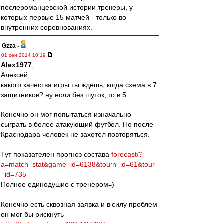
послероманцевской истории тренеры, у
которых первые 15 матчей - только во
внутренних соревнованиях.
Gzza
-
01 сен 2014 10:19
Alex1977
,
Алексей,
какого качества игры ты ждешь, когда схема в 7
защитников? ну если без шуток, то в 5.
Конечно он мог попытаться изначально
сыграть в более атакующий футбол. Но после
Краснодара человек не захотел повторяться.
Тут показателен прогноз состава
forecast/?
a=match_stat&game_id=6138&tourn_id=61&tour
_id=735
Полное единодушие с тренером=)
Конечно есть сквозная заявка и в силу проблем
он мог бы рискнуть