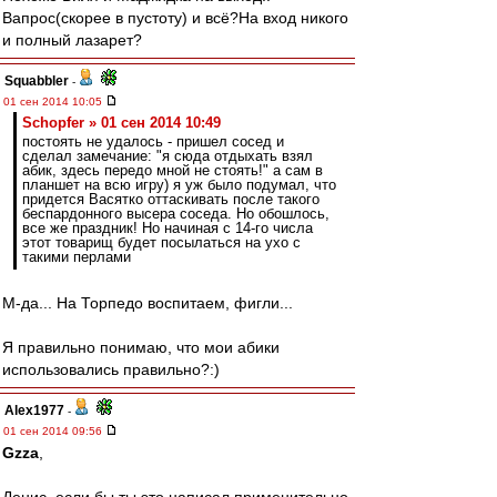
Вапрос(скорее в пустоту) и всё?На вход никого
и полный лазарет?
Squabbler
-
01 сен 2014 10:05
Schopfer » 01 сен 2014 10:49
постоять не удалось - пришел сосед и
сделал замечание: "я сюда отдыхать взял
абик, здесь передо мной не стоять!" а сам в
планшет на всю игру) я уж было подумал, что
придется Васятко оттаскивать после такого
беспардонного высера соседа. Но обошлось,
все же праздник! Но начиная с 14-го числа
этот товарищ будет посылаться на ухо с
такими перлами
М-да... На Торпедо воспитаем, фигли...
Я правильно понимаю, что мои абики
использовались правильно?:)
Alex1977
-
01 сен 2014 09:56
Gzza
,