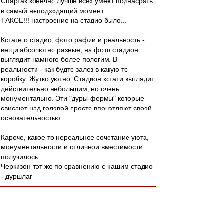
Спартак конечно лучше всех умеет поднасрать
в самый неподходящий момент
ТАКОЕ!!! настроение на стадио было...
Кстате о стадио, фотографии и реальность -
вещи абсолютно разные, на фото стадион
выглядит намного более пологим. В
реальности - как будто залез в какую то
коробку. Жутко уютно. Стадион кстати выглядит
действительно небольшим, но очень
монументально. Эти "дуры-фермы" которые
свисают над головой просто впечатляют своей
основательностью
Кароче, какое то нереальное сочетание уюта,
монументальности и отличной вместимости
получилось
Черкизон тот же по сравнению с нашим стадио
- дуршлаг
татарин вдв
-
01 сен 2014 09:14
Alex1977 » 01 сен 2014 10:05