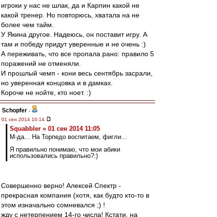
игроки у нас не шлак, да и Карпин какой не
какой тренер. Но повторюсь, хватала на не
более чем тайм.
У Якина другое. Надеюсь, он поставит игру. А
там и победу придут уверенные и не очень :)
А переживать, что все пропала рано: правило 5
поражений не отменяли.
И прошлый чемп - кони весь сентябрь засрали,
но уверенная концовка и в дамках.
Короче не нойте, кто ноет. :)
Schopfer
-
01 сен 2014 10:14
Squabbler » 01 сен 2014 11:05
М-да... На Торпедо воспитаем, фигли...
Я правильно понимаю, что мои абики
использовались правильно?:)
Совершенно верно! Алексей Спектр -
прекрасная компания (хотя, как будто кто-то в
этом изначально сомневался ;) !
жду с нетерпением 14-го числа! Кстати, на