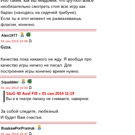
Ибо таким, как Вы невдомёк, что футбол вовсе
необязательно смотреть стоя всю игру как
баран (находясь на сидячей трибуне).
Если ты в этот момент не размахиваешь
флагом, конечно.
Alex1977
-
01 сен 2014 10:46
Gzza
,
Качества пока никакого не жду. Я вообще про
качество игры ничего не писал. Для
построения игры конечно время нужно.
Squabbler
-
01 сен 2014 10:39
StuG 40 Ausf F/8 » 01 сен 2014 11:19
Вы и в театре папаху не снимаете, наверное.
За собой следите, любезный.
И будет Вам счастье.
BuakawPorPramuk
-
01 сен 2014 10:37