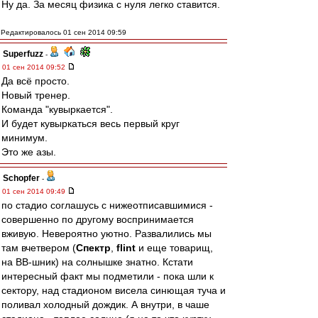
Ну да. За месяц физика с нуля легко ставится.
Редактировалось 01 сен 2014 09:59
Superfuzz
-
01 сен 2014 09:52
Да всё просто.
Новый тренер.
Команда "кувыркается".
И будет кувыркаться весь первый круг
минимум.
Это же азы.
Schopfer
-
01 сен 2014 09:49
по стадио соглашусь с нижеотписавшимися -
совершенно по другому воспринимается
вживую. Невероятно уютно. Развалились мы
там вчетвером (
Спектр
,
flint
и еще товарищ,
на ВВ-шник) на солнышке знатно. Кстати
интересный факт мы подметили - пока шли к
сектору, над стадионом висела синющая туча и
поливал холодный дождик. А внутри, в чаше