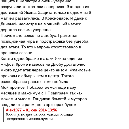
Защита и Челлстрем очень уверенно
разрушали контратаки соперника. Это одно из
достижений Якина. Защита только в одном из 6
матчей развалилась. В Краснодаре. И даже с
Динамой несмотря на мощнейший натиск
держала весьма уверенно.
Причем это вовсе не автобус. Грамотная
позиционная игра и подстраховка без ущерба
для атаки. То что напрочь отсутствовало в
прошлом сезоне.
Кстати однообразие в атаки Якина один из
мифов. Кроме навесов на Дзюбу достаточно
много идет атак через центр низом. Фланговые
проходы с обыгрышем в центр. Такого
разнообразия раньше тоже небыло.
Мой прогноз. Побарахтаемся еще пару
месяцев и максимум с НГ заиграем так как
можем и умеем. Гандикап бомжей и мусаров
вряд ли отыграем, но в призерах будем.
Alex1977 » 01 сен 2014 13:56
Вообще то для набора физики обычно
предсезонка используется.