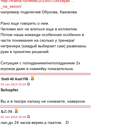
http://fratria.ru/news/2014/07/26/zayav ...
_na_sezon/
например подключив Обухова, Каюмова.
Рано еще говорить о нем.
Человек мог не влиться еще в коллектив.
Потом наша команда особенная особенно в
части понимания на сколько у тренера/
нетренера (каждый выбирает сам) развязаны
руки в принятии решений.
Ситуация с попаданием/непопаданием 2х
игроков даже в скамейку показательна.
StuG 40 Ausf F/8
-
01 сен 2014 10:19
Schopfer
,
Вы и в театре папаху не снимаете, наверное.
Б.Г.-74
-
01 сен 2014 10:16
лан,до 24 часов верим,а паатом.. :D