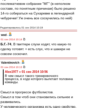
послематчевом собрании "МГ" (в неполном
составе, по понятным причинам) было решено
14-го собираться на Сухаревке в легендарной
чебуречке! Уж очень все соскучились по ней)
Редактировалось 01 сен 2014 10:19
wod
-
01 сен 2014 10:14
Б.Г.-74
, В твиттере слухи ходят, что какую-то
сделку готовят. + есть слух, что и шакири не
совсем соскочил.
Valentinovich
-
01 сен 2014 10:13
Alex1977 » 01 сен 2014 10:56
В чем смысл такого тренировочного
процесса, в ходе которого вылетает половина
команды.
Смысл в прогрессе футболистов.
Смысл в том чтоб они становились сильнее и
развивались.
У человеческого организма есть одно свойство,