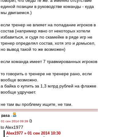
говорит, что беды те же. а именно отсутствие
единой позиции в руководстве команды - куда
мы двигаемся.)
если тренер не влияет на попадание игроков в
состав (например явно от некоторых хотели
избавиться, и судя по скамейке в ряде игр не
тренер определял состав, хотя это и домысел,
но вывод такой то же возможен)
если команда имеет 7 травмированных игроков
то говорить о тренере не тренере рано, если
вообще возможно.
а байка о купить за 1,3 млрд рублей на флажке
вообще удручает.
не там вы проблему ищите, не там.
pasa
-
01 сен 2014 09:39
to Alex1977
Alex1977 » 01 сен 2014 10:30