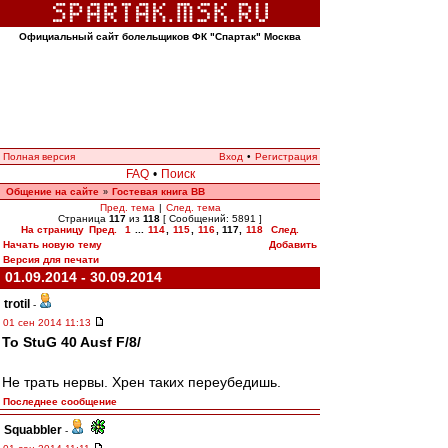
Официальный сайт болельщиков ФК "Спартак" Москва
Полная версия
Вход
•
Регистрация
FAQ
•
Поиск
Общение на сайте
Гостевая книга ВВ
»
Пред. тема
|
След. тема
Страница
117
из
118
[ Сообщений: 5891 ]
На страницу
Пред.
1
...
114
,
115
,
116
,
117
,
118
След.
Начать новую тему
Добавить
Версия для печати
01.09.2014 - 30.09.2014
trotil
-
01 сен 2014 11:13
To StuG 40 Ausf F/8/
Не трать нервы. Хрен таких переубедишь.
Последнее сообщение
Squabbler
-