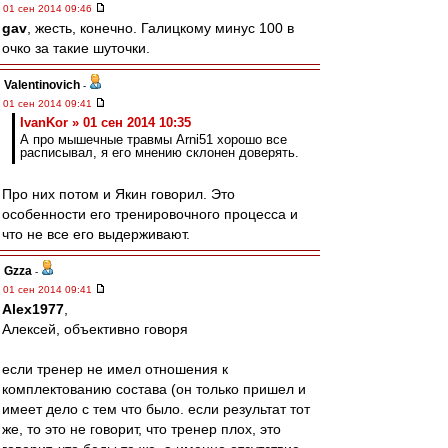
01 сен 2014 09:46
gav
, жесть, конечно. Галицкому минус 100 в
очко за такие шуточки.
Valentinovich
-
01 сен 2014 09:41
IvanKor » 01 сен 2014 10:35
А про мышечные травмы Arni51 хорошо все
расписывал, я его мнению склонен доверять.
Про них потом и Якин говорил. Это
особенности его тренировочного процесса и
что не все его выдерживают.
Gzza
-
01 сен 2014 09:41
Alex1977
,
Алексей, объективно говоря
если тренер не имел отношения к
комплектованию состава (он только пришел и
имеет дело с тем что было. если результат тот
же, то это не говорит, что тренер плох, это