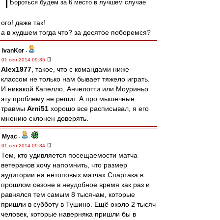
Бороться будем за 6 место в лучшем случае
ого! даже так!
а в худшем тогда что? за десятое поборемся?
IvanKor
-
01 сен 2014 09:35
Alex1977
, такое, что с командами ниже
классом не только нам бывает тяжело играть.
И никакой Капелло, Анчелотти или Моуриньо
эту проблему не решит. А про мышечные
травмы
Arni51
хорошо все расписывал, я его
мнению склонен доверять.
Myac
-
01 сен 2014 09:34
Тем, кто удивляется посещаемости матча
ветеранов хочу напомнить, что размер
аудитории на нетоповых матчах Спартака в
прошлом сезоне в неудобное время как раз и
равнялся тем самым 8 тысячам, которые
пришли в субботу в Тушино. Ещё около 2 тысяч
человек, которые наверняка пришли бы в