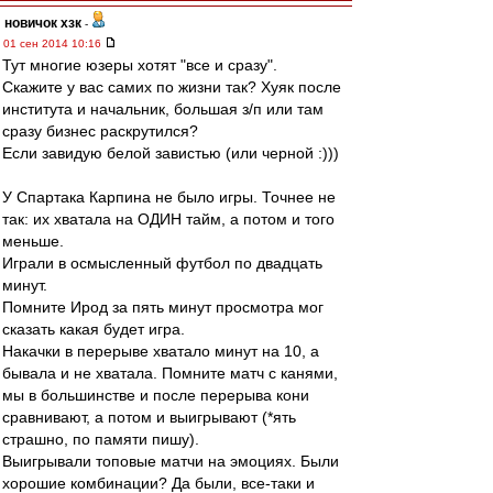
новичок хзк
-
01 сен 2014 10:16
Тут многие юзеры хотят "все и сразу".
Скажите у вас самих по жизни так? Хуяк после
института и начальник, большая з/п или там
сразу бизнес раскрутился?
Если завидую белой завистью (или черной :)))
У Спартака Карпина не было игры. Точнее не
так: их хватала на ОДИН тайм, а потом и того
меньше.
Играли в осмысленный футбол по двадцать
минут.
Помните Ирод за пять минут просмотра мог
сказать какая будет игра.
Накачки в перерыве хватало минут на 10, а
бывала и не хватала. Помните матч с канями,
мы в большинстве и после перерыва кони
сравнивают, а потом и выигрывают (*ять
страшно, по памяти пишу).
Выигрывали топовые матчи на эмоциях. Были
хорошие комбинации? Да были, все-таки и