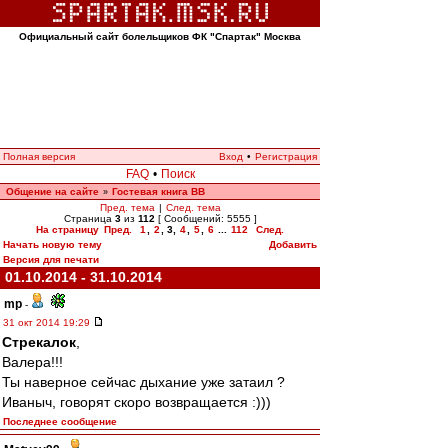
Официальный сайт болельщиков ФК "Спартак" Москва
Полная версия
Вход
•
Регистрация
FAQ
•
Поиск
Общение на сайте
Гостевая книга ВВ
»
Пред. тема
|
След. тема
Страница
3
из
112
[ Сообщений: 5555 ]
На страницу
Пред.
1
,
2
,
3
,
4
,
5
,
6
...
112
След.
Начать новую тему
Добавить
Версия для печати
01.10.2014 - 31.10.2014
mp
-
31 окт 2014 19:29
Стрекалок
,
Валера!!!
Ты наверное сейчас дыхание уже затаил ?
Иваныч, говорят скоро возвращается :)))
Последнее сообщение