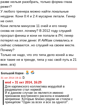
разве нельзя разобрать, только форма глаза
режет?
У любого тренера можно найти локальные
неудачи. Кони 0:4 и 2:4 мусарне летали. Гинер
не снял.
Кони летели минусом 11 очей и его гинер
снова не снял..почему? В 2012 году слуцкий
просрал финиш и кони не попали в ЛЧ, гинер
потерял на этом денег. И АИКам сливались и
сейчас сливаются..но слуцкий на своем месте.
Почему?
Только не надо, что это типа дело коней а мы
все такие не в тренде, типа у нас свой путь в 21
веке, ага)
Большой Хорхе
-
31 окт 2014 19:11
wod » 31 окт 2014, 16:29
Для карпинского коллектива мордобой в
раздевалке стал нормой.
И в данном случае он является именно
признаком внутреннего раскола и взаимной
неприязни. Которые близко рядом не стояли с
принципом "Один за всех и все за одного!".