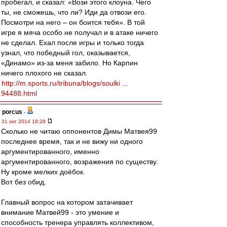
пробегал, и сказал: «Вози этого клоуна. Чего
ты, не сможешь, что ли? Иди да отвози его.
Посмотри на него – он боится тебя». В той
игре я мяча особо не получал и в атаке ничего
не сделал. Ехал после игры и только тогда
узнал, что победный гол, оказывается,
«Динамо» из-за меня забило. Но Карпин
ничего плохого не сказал.
http://m.sports.ru/tribuna/blogs/soulki ...
94488.html
porcus
-
31 окт 2014 18:28
Сколько не читаю оппонентов Димы Матвея99
последнее время, так и не вижу ни одного
аргументированного, именно
аргументированного, возражения по существу.
Ну кроме мелких доёбок.
Вот без обид.
Главный вопрос на котором затачивает
внимание Матвей99 - это умение и
способность тренера управлять коллективом,