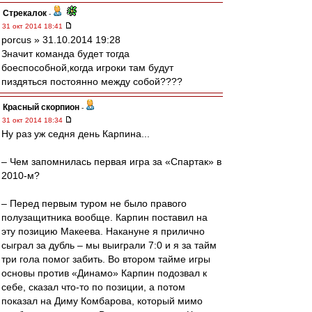
Стрекалок
-
31 окт 2014 18:41
porcus » 31.10.2014 19:28
Значит команда будет тогда
боеспособной,когда игроки там будут
пиздяться постоянно между собой????
Красный скорпион
-
31 окт 2014 18:34
Ну раз уж седня день Карпина...
– Чем запомнилась первая игра за «Спартак» в
2010-м?
– Перед первым туром не было правого
полузащитника вообще. Карпин поставил на
эту позицию Макеева. Накануне я прилично
сыграл за дубль – мы выиграли 7:0 и я за тайм
три гола помог забить. Во втором тайме игры
основы против «Динамо» Карпин подозвал к
себе, сказал что-то по позиции, а потом
показал на Диму Комбарова, который мимо