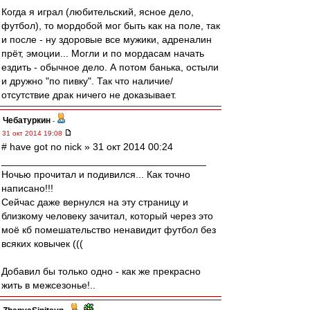
Когда я играл (любительский, ясное дело,
футбол), то мордобой мог быть как на поле, так
и после - ну здоровые все мужики, адреналин
прёт, эмоции... Могли и по мордасам начать
ездить - обычное дело. А потом банька, остыли
и дружно "по пивку". Так что наличие/
отсутствие драк ничего не доказывает.
Чебатуркин
-
31 окт 2014 19:08
# have got no nick » 31 окт 2014 00:24
_____________________________________
Ночью прочитал и подивился... Как точно
написано!!!
Сейчас даже вернулся на эту страницу и
близкому человеку зачитал, который через это
моё кб помешательство ненавидит футбол без
всяких ковычек (((
Добавил бы только одно - как же прекрасно
жить в межсезонье!..