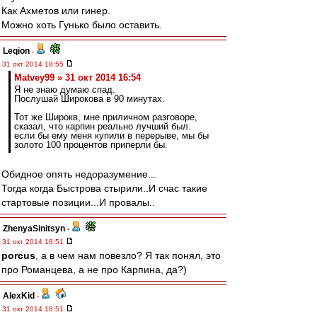
Как Ахметов или гинер.
Можно хоть Гунько было оставить.
Leqion
-
31 окт 2014 18:55
Matvey99 » 31 окт 2014 16:54
Я не знаю думаю спад.
Послушай Широкова в 90 минутах.
Тот же Широкв, мне приличном разговоре,
сказал, что карпин реально лучший был.
если бы ему меня купили в перерыве, мы бы
золото 100 процентов приперли бы.
Обидное опять недоразумение...
Тогда когда Быстрова стырили..И счас такие
стартовые позиции...И провалы..
ZhenyaSinitsyn
-
31 окт 2014 18:51
porcus
, а в чем нам повезло? Я так понял, это
про Романцева, а не про Карпина, да?)
AlexKid
-
31 окт 2014 18:51