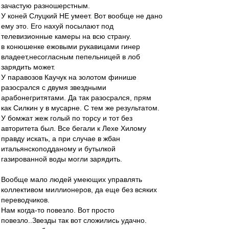
зачастую разношерстным.
У коней Слуцкий НЕ умеет. Вот вообще не дано
ему это. Его нахуй посылают под
телевизионные камеры на всю страну.
в конюшенке ежовыми рукавицами гинер
владеет,несогласным пепельницей в лоб
зарядить может.
У паравозов Каучук на золотом финише
разосрался с двумя звездными
арабонегритятами. Да так разосрался, прям
как Силкин у в мусарне. С тем же результатом.
У бомжат жеж голый по торсу и тот без
авторитета был. Все бегали к Лехе Хилому
правду искать, а при случае в жбан
итальянскоподданому и бутылкой
газированной воды могли зарядить.
Вообще мало людей умеющих управлять
коллективом миллионеров, да еще без всяких
переводчиков.
Нам когда-то повезло. Вот просто
повезло..Звезды так вот сложились удачно.