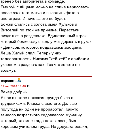
тренер без авторитета в команде.
Ему хуй с яйцами можно на спине нарисовать
после золотого матча и выложить фото в
инстаграм. И ничо за это не будет.
Бомжи слились с золота имея Хульков и
Витселей по этой же причине. Перестали
пиздиться в раздевалке. Единственный игрок,
который бомжовскую кодлу мог держать в руках
- Денисов, которого, поддавшись эмоциям,
Леша Хилый слил. Теперь у них
толлерантность. Никаких "хей-хей" с арийским
уклоном в раздевалках. Так что золото не
возьмут.
карапот
-
31 окт 2014 18:48
Вечер добрый.
У нас в школе похожая ерунда была с
трудовиками. Класса с шестого. Дольше
полугода ни один не проработал. Как–то
занесло возрастного седовласого мужчину,
который, как мне тогда показалось, был
хорошим учителем труда. Но дедушка решил,