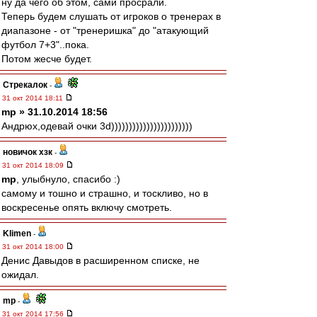
ну да чего об этом, сами просрали.
Теперь будем слушать от игроков о тренерах в
диапазоне - от "тренеришка" до "атакующий
футбол 7+3"..пока.
Потом жесче будет.
Стрекалок
-
31 окт 2014 18:11
mp » 31.10.2014 18:56
Андрюх,одевай очки 3d)))))))))))))))))))))))
новичок хзк
-
31 окт 2014 18:09
mp
, улыбнуло, спасибо :)
самому и тошно и страшно, и тоскливо, но в
воскресенье опять включу смотреть.
Klimen
-
31 окт 2014 18:00
Денис Давыдов в расширенном списке, не
ожидал.
mp
-
31 окт 2014 17:56