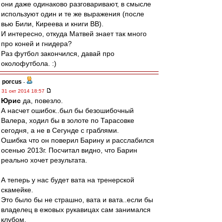
они даже одинаково разговаривают, в смысле
используют один и те же выражения (после
вью Били, Киреева и книги ВВ).
И интересно, откуда Матвей знает так много
про коней и гнидера?
Раз футбол закончился, давай про
околофутбола. :)
porcus
-
31 окт 2014 18:57
Юрис
да, повезло.
А насчет ошибок..был бы безошибочный
Валера, ходил бы в золоте по Тарасовке
сегодня, а не в Сегунде с граблями.
Ошибка что он поверил Барину и расслабился
осенью 2013г. Посчитал видно, что Барин
реально хочет результата.
А теперь у нас будет вата на тренерской
скамейке.
Это было бы не страшно, вата и вата..если бы
владелец в ежовых рукавицах сам занимался
клубом.