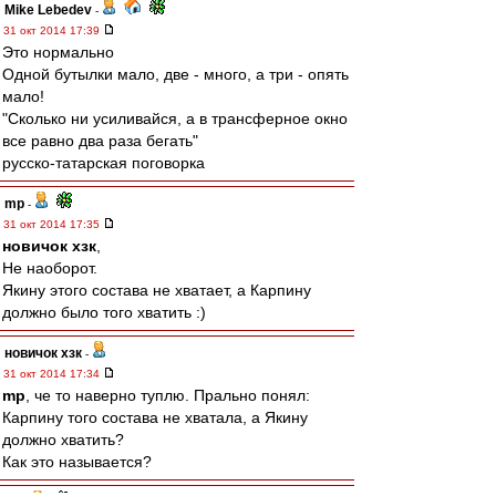
Mike Lebedev
-
31 окт 2014 17:39
Это нормально
Одной бутылки мало, две - много, а три - опять
мало!
"Сколько ни усиливайся, а в трансферное окно
все равно два раза бегать"
русско-татарская поговорка
mp
-
31 окт 2014 17:35
новичок хзк
,
Не наоборот.
Якину этого состава не хватает, а Карпину
должно было того хватить :)
новичок хзк
-
31 окт 2014 17:34
mp
, че то наверно туплю. Прально понял:
Карпину того состава не хватала, а Якину
должно хватить?
Как это называется?