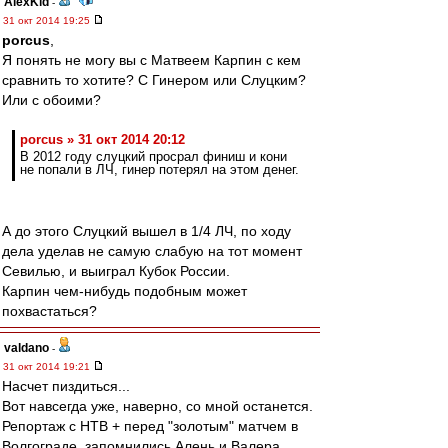
AlexKid
-
31 окт 2014 19:25
porcus
,
Я понять не могу вы с Матвеем Карпин с кем
сравнить то хотите? С Гинером или Слуцким?
Или с обоими?
porcus » 31 окт 2014 20:12
В 2012 году слуцкий просрал финиш и кони
не попали в ЛЧ, гинер потерял на этом денег.
А до этого Слуцкий вышел в 1/4 ЛЧ, по ходу
дела уделав не самую слабую на тот момент
Севилью, и выиграл Кубок России.
Карпин чем-нибудь подобным может
похвастаться?
valdano
-
31 окт 2014 19:21
Насчет пиздиться...
Вот навсегда уже, наверно, со мной останется.
Репортаж с НТВ + перед "золотым" матчем в
Волгограде, запомнились Алень и Валера