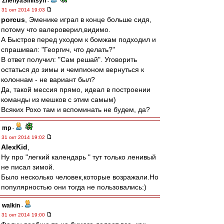
ZhenyaSinitsyn
-
31 окт 2014 19:03
porcus
, Эменике играл в конце больше сидя,
потому что валероверил,видимо.
А Быстров перед уходом к бомжам подходил и
спрашивал: "Георгич, что делать?"
В ответ получил: "Сам решай". Уговорить
остаться до зимы и чемпионом вернуться к
колоннам - не вариант был?
Да, такой мессия прямо, идеал в построении
команды из мешков с этим самым)
Всяких Рохо там и вспоминать не будем, да?
mp
-
31 окт 2014 19:02
AlexKid
,
Ну про "легкий календарь " тут только ленивый
не писал зимой.
Было несколько человек,которые возражали.Но
популярностью они тогда не пользовались:)
walkin
-
31 окт 2014 19:00