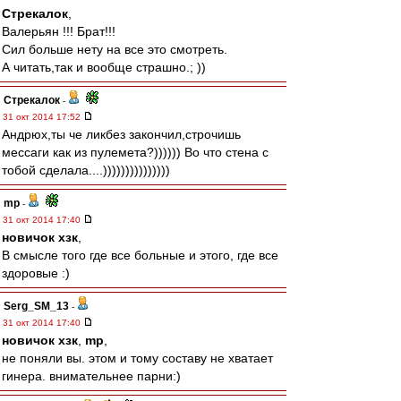
Стрекалок
,
Валерьян !!! Брат!!!
Сил больше нету на все это смотреть.
А читать,так и вообще страшно.; ))
Стрекалок
-
31 окт 2014 17:52
Андрюх,ты че ликбез закончил,строчишь
мессаги как из пулемета?)))))) Во что стена с
тобой сделала....)))))))))))))))
mp
-
31 окт 2014 17:40
новичок хзк
,
В смысле того где все больные и этого, где все
здоровые :)
Serg_SM_13
-
31 окт 2014 17:40
новичок хзк
,
mp
,
не поняли вы. этом и тому составу не хватает
гинера. внимательнее парни:)