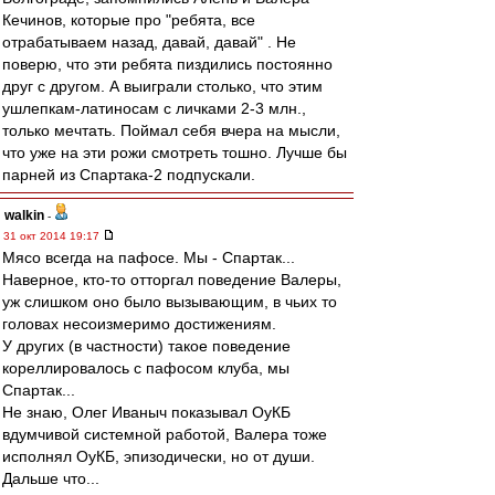
Кечинов, которые про "ребята, все
отрабатываем назад, давай, давай" . Не
поверю, что эти ребята пиздились постоянно
друг с другом. А выиграли столько, что этим
ушлепкам-латиносам с личками 2-3 млн.,
только мечтать. Поймал себя вчера на мысли,
что уже на эти рожи смотреть тошно. Лучше бы
парней из Спартака-2 подпускали.
walkin
-
31 окт 2014 19:17
Мясо всегда на пафосе. Мы - Спартак...
Наверное, кто-то отторгал поведение Валеры,
уж слишком оно было вызывающим, в чьих то
головах несоизмеримо достижениям.
У других (в частности) такое поведение
кореллировалось с пафосом клуба, мы
Спартак...
Не знаю, Олег Иваныч показывал ОуКБ
вдумчивой системной работой, Валера тоже
исполнял ОуКБ, эпизодически, но от души.
Дальше что...