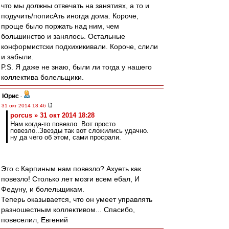
что мы должны отвечать на занятиях, а то и
подучить/пописАть иногда дома. Короче,
проще было поржать над ним, чем
большинство и занялось. Остальные
конформистски подхихикивали. Короче, слили
и забыли.
P.S. Я даже не знаю, были ли тогда у нашего
коллектива болельщики.
Юрис
-
31 окт 2014 18:46
porcus » 31 окт 2014 18:28
Нам когда-то повезло. Вот просто
повезло..Звезды так вот сложились удачно.
ну да чего об этом, сами просрали.
Это с Карпиным нам повезло? Ахуеть как
повезло! Столько лет мозги всем ебал, И
Федуну, и болельщикам.
Теперь оказывается, что он умеет управлять
разношестным коллективом... Спасибо,
повеселил, Евгений