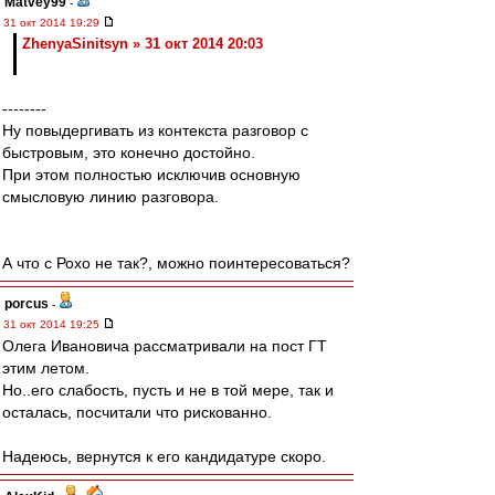
Matvey99
-
31 окт 2014 19:29
ZhenyaSinitsyn » 31 окт 2014 20:03
--------
Ну повыдергивать из контекста разговор с
быстровым, это конечно достойно.
При этом полностью исключив основную
смысловую линию разговора.
А что с Рохо не так?, можно поинтересоваться?
porcus
-
31 окт 2014 19:25
Олега Ивановича рассматривали на пост ГТ
этим летом.
Но..его слабость, пусть и не в той мере, так и
осталась, посчитали что рискованно.
Надеюсь, вернутся к его кандидатуре скоро.