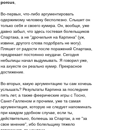
porcus
,
Во-первых, что-либо аргументировать
одержимому человеку бесполезно. Слышит он
только себя и своего кумира. Он, вообще, уже
давно забыл, что здесь гостевая болельщиков
Спартака, а не "дрочильня на Карпина" (уж,
извини, другого слова подобрать не могу).
Пляшет от радости после поражений Спартака,
предрекает постоянно неудачи. Сегодня
небылицы начал выдумывать. Я говорил уже,
на ахуесте он реально кумир. Прекрасное
достижение.
Во-вторых, какую аргументацию ты сам хочешь
услышать? Результаты Карпина за последние
пять лет, а также феерические игры с Тосно,
Санкт-Галленом и прочими, уже та самая
аргументация, которую не следует напоминать
при каждом удобном случае, если ты,
действительно, болеешь за Спартак, а не "за
свое мнение", ибо болельщику тяжело