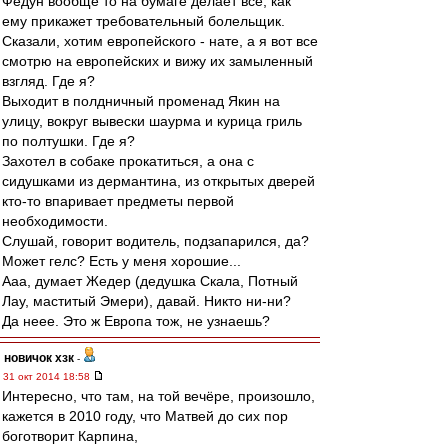
Федун вообще то на бумаге делает все, как
ему прикажет требовательный болельщик.
Сказали, хотим европейского - нате, а я вот все
смотрю на европейских и вижу их замыленный
взгляд. Где я?
Выходит в полдничный променад Якин на
улицу, вокруг вывески шаурма и курица гриль
по полтушки. Где я?
Захотел в собаке прокатиться, а она с
сидушками из дермантина, из открытых дверей
кто-то впаривает предметы первой
необходимости.
Слушай, говорит водитель, подзапарился, да?
Может гелс? Есть у меня хорошие...
Ааа, думает Жедер (дедушка Скала, Потный
Лау, маститый Эмери), давай. Никто ни-ни?
Да неее. Это ж Европа тож, не узнаешь?
новичок хзк
-
31 окт 2014 18:58
Интересно, что там, на той вечёре, произошло,
кажется в 2010 году, что Матвей до сих пор
боготворит Карпина,