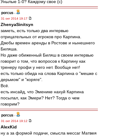
Унылые 1-0? Каждому свое (с)
porcus
-
31 окт 2014 19:17
ZhenyaSinitsyn
заметь, есть только два интервью
отрицательных от игроков про Карпина.
Дзюбы времен аренды в Ростове и нынешнего
Биляша.
Но даже обиженный Биляш в своем интервью
говорит о том, что вопросов к Карпину как
тренеру профи у него нет. Вообще нет!
есть только обида на слова Карпина о "мешке с
дерьмом" и "коряге".
Всё.
есть инсайд, что Эменике нахуй Карпина
посылал, как Эмери? Нет? Тогда о чем
говорим?
porcus
-
31 окт 2014 19:12
AlexKid
ну а за формой подачи, смысла мессаг Матвея