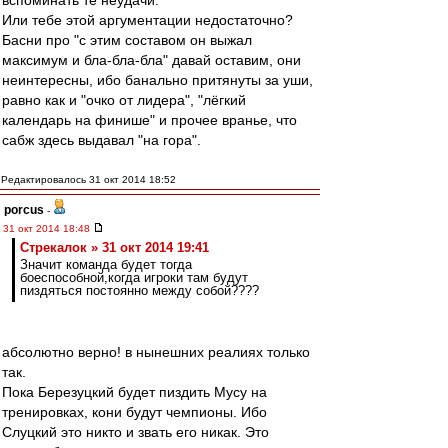
вспоминать те неудачи.
Или тебе этой аргументации недостаточно?
Басни про "с этим составом он выжал
максимум и бла-бла-бла" давай оставим, они
неинтересны, ибо банально притянуты за уши,
равно как и "очко от лидера", "лёгкий
календарь на финише" и прочее вранье, что
сабж здесь выдавал "на гора".
Редактировалось 31 окт 2014 18:52
porcus
-
31 окт 2014 18:48
Стрекалок » 31 окт 2014 19:41
Значит команда будет тогда
боеспособной,когда игроки там будут
пиздяться постоянно между собой????
абсолютно верно! в нынешних реалиях только
так.
Пока Березуцкий будет пиздить Мусу на
тренировках, кони будут чемпионы. Ибо
Слуцкий это никто и звать его никак. Это