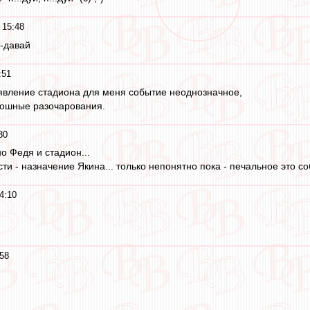
 15:48
-давай
:51
появление стадиона для меня событие неоднозначное,
плошные разочарования.
30
о Федя и стадион...
и - назначение Якина... только непонятно пока - печальное это со
4:10
:58