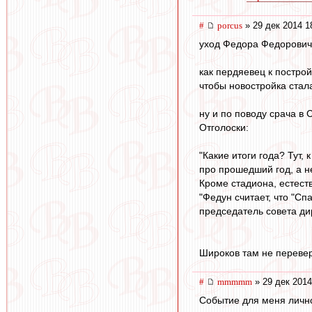
#
porcus
» 29 дек 2014 1
уход Федора Федорович
как пердяевец к постро
чтобы новостройка стал
ну и по поводу срача в
Отголоски:
"Какие итоги года? Тут,
про прошедший год, а н
Кроме стадиона, естеств
"Федун считает, что "С
председатель совета ди
Широков там не перевер
#
mmmmm
» 29 дек 2014
Событие для меня лично