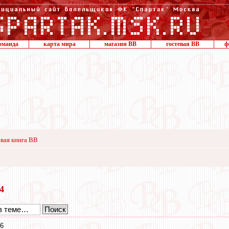
оманда
карта мира
магазин ВВ
гостевая ВВ
ф
вая книга ВВ
14
26