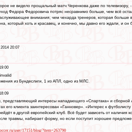
торое не видело прощальный матч Черенкова даже по телевизору, -
уход Федора Федоровича потряс несравнимо больше, чем всё ост
заслуживающее внимания; чем чехарда тренеров, которая больше в
на, который хоть и красавец, и конечно, мы давно его ждали, и он б
 2014 20:07
19:00
wasy_invalid
ожения из Бундеслиги, 1 из АПЛ, одно из МЛС.
18:09
н, представляющий интересы нападающего «Спартака» и сборно
гах его клиента заинтересован «Ганновер». «Интерес к футболисту 
рейдёт в другой европейский клуб. Всё будет зависеть от наличия 
сле травмы, набирает форму, но если поступит хорошее предложе
occer.ru/user/17151/blog/?item=263790