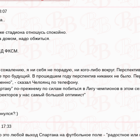
8:07
а..
йке стадиона отношусь спокойно.
а домом, надо обжиться.
 СД ФКСМ.
 к сожалению, я ни себя не порадую, ни кого-либо вокруг. Перспекти
е про будущий. В прошедшем году перспектив никаких не было. Пер
енно", - сказал Челоянц по телефону.
партаку" по-прежнему по силам побиться в Лигу чемпионов в этом с
ректоров у нас самый большой оптимист"
нулся?:)
 17:33
 это любой выход Спартака на футбольное поле - "радостное или 