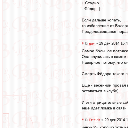
+ Стадио
- Фёдор :(
Если дальше копать,
то избавление от Валеры
Продолжающаяся неразбе
#
gav
» 29 дек 2014 16:4
Самое большое потрясен
Она случилась в самом 
Наверное потому, что о
Смерть Фёдора такого по
Еще - весенний провал 
оставаться в клубе)
И эти отрицательные со
еще идет ломка в связи 
#
Denich
» 29 дек 2014 1
чннхнпS, хорошо хоть не "