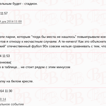
ельным будет - стадион.
 11:57
9 дек 2014 11:00
 эти парни, которым "тогда бы места не нашлось" повыигрывали кое
тов я отношу к несчастным случаям. А те-ничего! Как это объяснит
кий" отечественный фубол 90х совсем нельзя сравнивать с тем, чт
4 11:53
енкова(
 в таблице... не стоит рядом с этим минусом
атку на белом кресле.
014 11:30
10:14
альное событие