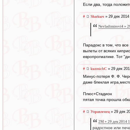
Если два, тогда положит
#
Sharkыч
» 29 дек 2014
Nevladimirovi4 » 2
Парадокс в том, что все
вылеты от всяких киприо
европрогматике. Тот "ди
#
kuzmichC
» 29 дек 201
Минус-потеря Ф. Ф. Чер
даже блеклая игра,место
Плюс+Стадион
пятая точка прошла обк
#
Управленец
» 29 дек 2
2M » 29 дек 2014 
радостное или печ