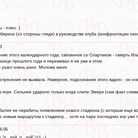
 - плюс :)
риха (со стороны глядя) в руководстве клуба (конфронтации око
3
ие этого календарного года, связанное со Спартаком - смерть Ил
конце прошлого года и переживал я её уже в этом
н ушел очень рано. Моложе меня.
трясения не вызвала. Наверное, подсознание этого ждало - он очен
в игре. Сильнее ударило только когда слили Эмери (сам факт слива
бытия не перебиты появлением нового стадиона (с которым еще все
с новым маршрутом к стадиону,... хотя на паре последних игр уже 
6:06
п...дуй, п...дуй" (с) ;-)