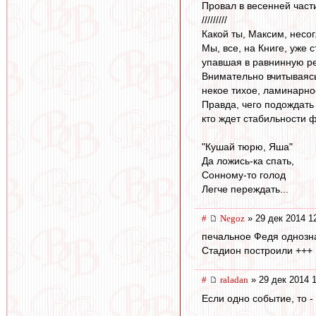
Провал в весенней част
/////////
Какой ты, Максим, несог
Мы, все, на Книге, уже 
упавшая в равнинную ре
Внимательно вчитываясь 
некое тихое, ламинарн
Правда, чего подождать 
кто ждет стабильности ф
"Кушай тюрю, Яша"
Да ложись-ка спать,
Сонному-то голод
Легче переждать...
#
Negoz
» 29 дек 2014 1
печальное Федя однозна
Стадион построили +++
#
raladan
» 29 дек 2014 
Если одно событие, то - 