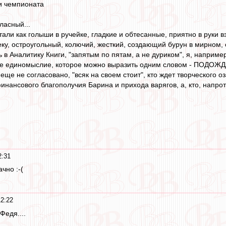
и чемпионата
ласный...
стали как голыши в ручейке, гладкие и обтесанные, приятно в руки вз
ку, остроугольный, колючий, жесткий, создающий бурун в мирном, 
в Аналитику Книги, "запятым по пятам, а не дуриком", я, например
ое единомыслие, которое можно выразить одним словом - ПОДОЖД
еще не согласовано, "всяк на своем стоит", кто ждет творческого о
инансового благополучия Барина и прихода варягов, а, кто, напрот
2:31
чно :-(
12:22
Федя....