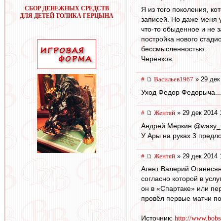
СБОР ДЕНЕЖНЫХ СРЕДСТВ
Я из того поколения, ко
ДЛЯ ДЕТЕЙ ТОЛИКА ГЕРЦЫНА
записей. Но даже меня 
что-то обыденное и не 
постройка нового стадио
бессмысленностью.
Черенков.
#
Васильев1967
» 29 дек
Уход Федор Федорыча...
#
Жентяй
» 29 дек 2014 
Андрей Меркин ‏@
У Ары на руках 3 предл
#
Жентяй
» 29 дек 2014 
Агент Валерий Оганеся
согласно которой в услу
он в «Спартаке» или пе
провёл первые матчи по
Источник:
http://www.bobs