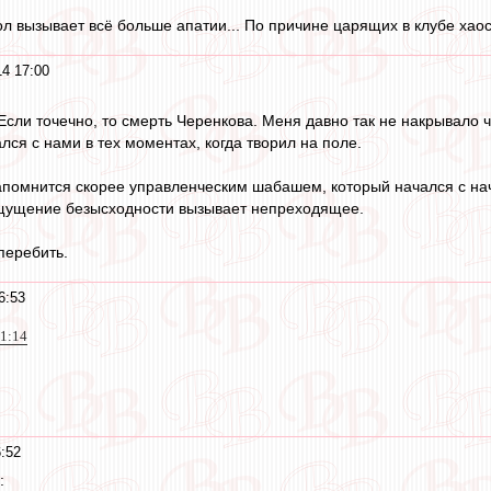
л вызывает всё больше апатии... По причине царящих в клубе хао
14 17:00
Если точечно, то смерть Черенкова. Меня давно так не накрывало ч
лся с нами в тех моментах, когда творил на поле.
запомнится скорее управленческим шабашем, который начался с нач
ощущение безысходности вызывает непреходящее.
перебить.
6:53
11:14
:52
: