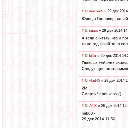
#
чннхнпS
» 29 дек 2014
Юрец в Ганновер, давай
#
taram
» 29 дек 2014 14
А если считать, что и 
то не год какой-то, а с
#
kifar
» 29 дек 2014 14:
Главные события конечн
Следующее по значимост
#
vlad45
» 29 дек 2014 1
2M
Смерть Черенкова-((
#
АФК
» 29 дек 2014 12
mib83 -
29 дек 2014 11:56