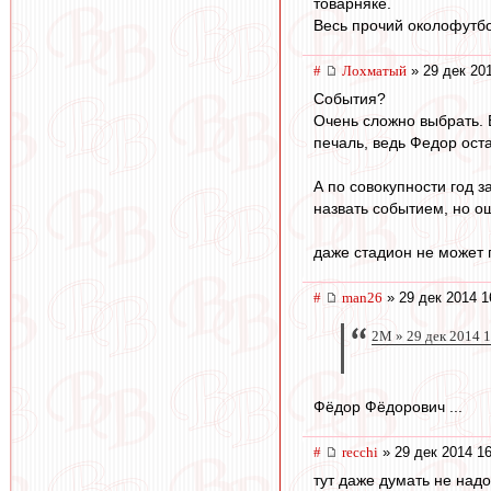
товарняке.
Весь прочий околофутбо
#
Лохматый
» 29 дек 20
События?
Очень сложно выбрать. 
печаль, ведь Федор оста
А по совокупности год 
назвать событием, но 
даже стадион не может 
#
man26
» 29 дек 2014 1
2M » 29 дек 2014 
Фёдор Фёдорович ...
#
recchi
» 29 дек 2014 16
тут даже думать не надо