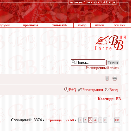
орумы
прогнозы
фан-клуб
юмор
музей
ссылки
Расширенный поиск
FAQ
Регистрация
Вход
Календарь ВВ
3
Сообщений: 3374 •
Страница
3
из
68
•
1
2
4
5
6
...
68