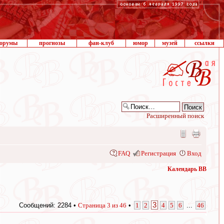
орумы
прогнозы
фан-клуб
юмор
музей
ссылки
Расширенный поиск
FAQ
Регистрация
Вход
Календарь ВВ
3
Сообщений: 2284 •
Страница
3
из
46
•
1
2
4
5
6
...
46