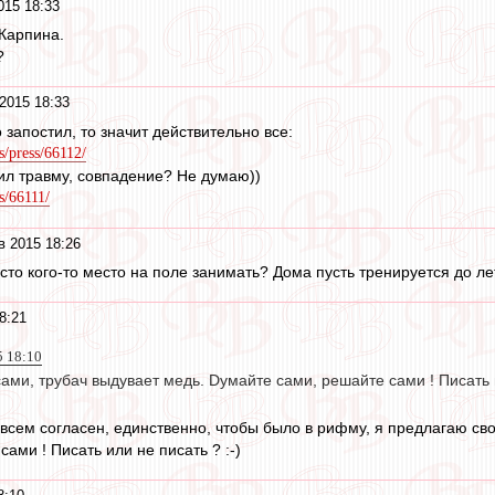
015 18:33
Карпина.
?
2015 18:33
 запостил, то значит действительно все:
s/press/66112/
ил травму, совпадение? Не думаю))
s/66111/
в 2015 18:26
сто кого-то место на поле занимать? Дома пусть тренируется до ле
8:21
5 18:10
ами, трубач выдувает медь. Dумайте сами, решайте сами ! Писать ил
 всем согласен, единственно, чтобы было в рифму, я предлагаю св
ами ! Писать или не писать ? :-)