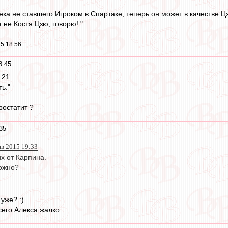
ека не ставшего Игроком в Спартаке, теперь он может в качестве Цз
а не Костя Цзю, говорю! "
5 18:56
8:45
:21
ть."
ростатит ?
35
нв 2015 19:33
х от Карпина.
ожно?
уже? :)
его Алекса жалко...