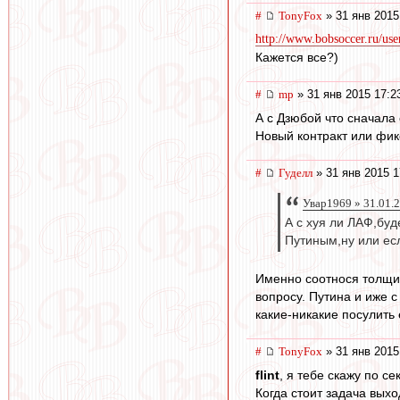
#
TonyFox
» 31 янв 2015
http://www.bobsoccer.ru/user
Кажется все?)
#
mp
» 31 янв 2015 17:2
А с Дзюбой что сначала
Новый контракт или фик
#
Гуделл
» 31 янв 2015 1
Увар1969 » 31.01.
А с хуя ли ЛАФ,бу
Путиным,ну или ес
Именно соотнося толщин
вопросу. Путина и иже с
какие-никакие посулить 
#
TonyFox
» 31 янв 2015
flint
, я тебе скажу по с
Когда стоит задача выхо