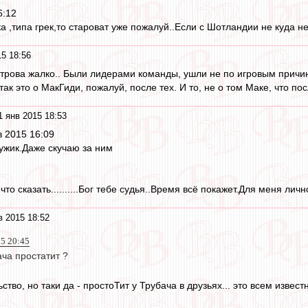
6:12
ика ,типа грек,то староват уже пожалуй..Если с Шотландии не куда 
15 18:56
строва жалко.. Были лидерами команды, ушли не по игровым причина
так это о МакГиди, пожалуй, после тех. И то, не о том Маке, что по
1 янв 2015 18:53
в 2015 16:09
мужик.Даже скучаю за ним
что сказать..........Бог тебе судья..Время всё покажет.Для меня ли
в 2015 18:52
15 20:45
ача простатит ?
тво, но таки да - простоТит у Трубача в друзьях... это всем извест