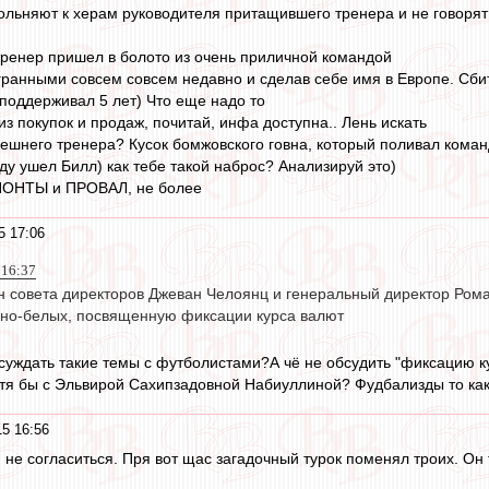
вольняют к херам руководителя притащившего тренера и не говорят
ренер пришел в болото из очень приличной командой
ранными совсем совсем недавно и сделав себе имя в Европе. Сби
поддерживал 5 лет) Что еще надо то
з покупок и продаж, почитай, инфа доступна.. Лень искать
ешнего тренера? Кусок бомжовского говна, который поливал команд
ду ушел Билл) как тебе такой наброс? Анализируй это)
ПОНТЫ и ПРОВАЛ, не более
5 17:06
 16:37
н совета директоров Джеван Челоянц и генеральный директор Рома
но-белых, посвященную фиксации курса валют
бсуждать такие темы с футболистами?А чё не обсудить "фиксацию
отя бы с Эльвирой Сахипзадовной Набиуллиной? Фудбализды то как
15 16:56
й не согласиться. Пря вот щас загадочный турок поменял троих. Он