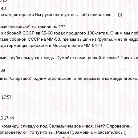
8:10
:43
акам, которыми Вы руководствуетесь - оба одинаково, ...)))
ных признаках" ты говоришь ???
ер сборной СССР вв 55-60 годах прошлого 100-летия. С ним мы по
 главе сборной СССР на ЧМ-58, где мы вышли из группы, и есчё над
гда германцы приехали в Москву в ранге ЧМ-54 !!!
ами, трубач выдувает медь. Dумайте сами, решайте сами ! Писать ил
:09
ить "Спартак-2" одним игрочишкой, а не держать в команде игрока,
 17:57
15 17:44
в команду, слившую под Саламычем все и вся. Нет? Опровергни.
благодетелю", то тут-то вы, Роман Гурамович, и засветились :)