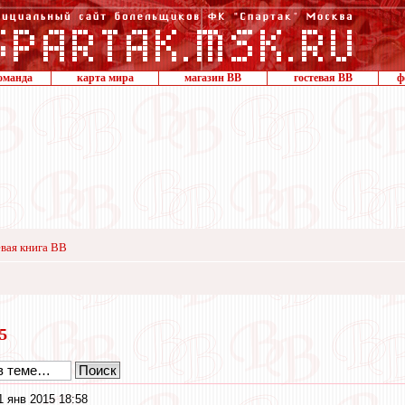
оманда
карта мира
магазин ВВ
гостевая ВВ
ф
вая книга ВВ
15
1 янв 2015 18:58