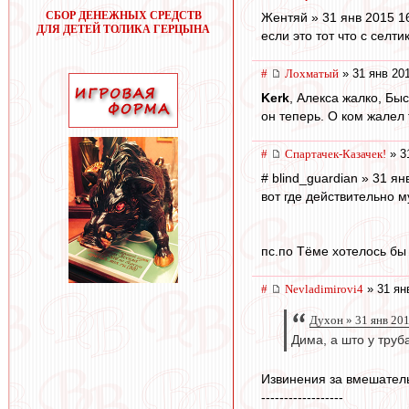
СБОР ДЕНЕЖНЫХ СРЕДСТВ
Жентяй » 31 янв 2015 1
ДЛЯ ДЕТЕЙ ТОЛИКА ГЕРЦЫНА
если это тот что с селт
#
Лохматый
» 31 янв 20
Kerk
, Алекса жалко, Бы
он теперь. О ком жалел 
#
Спартачек-Казачек!
» 3
# blind_guardian » 31 ян
вот где действительно 
пс.по Тёме хотелось бы 
#
Nevladimirovi4
» 31 ян
Духон » 31 янв 20
Дима, а што у труб
Извинения за вмешательс
------------------