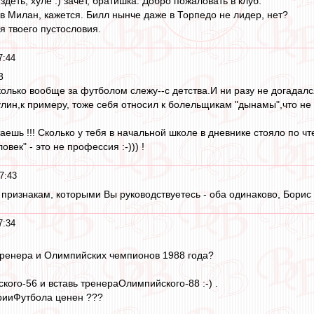
здеть, хуле :) зачет, братишка. Добро пожаловать в клуб.
 в Милан, кажется. Билл нынче даже в Торпедо не лидер, нет?
я твоего пустословия.
7:44
8
,сколько вообще за футболом слежу--с детства.И ни разу не догадал
лин,к примеру, тоже себя относил к болельщикам "дынамы",что н
аешь !!! Сколько у тебя в начальной школе в дневнике стояло по ч
век" - это не профессия :-))) !
7:43
признакам, которыми Вы руководствуетесь - оба одинаково, Борис
7:34
 тренера и Олимпийских чемпионов 1988 года?
ого-56 и вставь тренераОлимпийского-88 :-) .
рииФутбола ценен ???