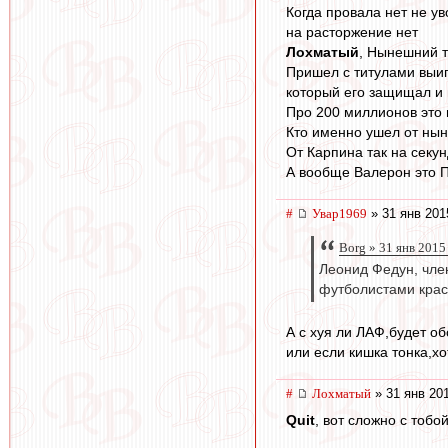
Когда провала нет не у
на расторжение нет
Лохматый
, Нынешний т
Пришел с титулами выиг
который его защищал и 
Про 200 миллионов это и
Кто именно ушел от нын
От Карпина так на секун
А вообще Валерон это 
#
Увар1969
» 31 янв 201
Borg » 31 янв 2015
Леонид Федун, чле
футболистами крас
А с хуя ли ЛАФ,будет о
или если кишка тонка,х
#
Лохматый
» 31 янв 20
Quit
, вот сложно с тобо