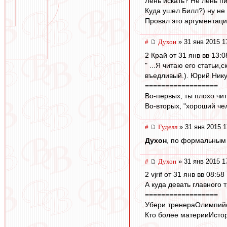
Лень искать? Не лень пи
Куда ушел Билл?) ну не
Провал это аргументаци
#
Духон
» 31 янв 2015 1
2 Край от 31 янв вв 13:0
" ...Я читаю его статьи
въедливый.). Юрий Нику
==================
Во-первых, ты плохо чит
Во-вторых, "хороший чело
#
Гуделл
» 31 янв 2015 1
Духон
, по формальным 
#
Духон
» 31 янв 2015 1
2 vjrif от 31 янв вв 08:58
А куда девать главного
==================
Убери тренераОлимпийск
Кто более материиИсто