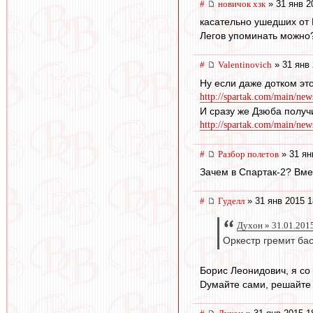
#
новичок хзк
» 31 янв 2
касательно ушедших от 
Легов упоминать можно
#
Valentinovich
» 31 янв 
Ну если даже дотком это
http://spartak.com/main/new
И сразу же Дзюба получ
http://spartak.com/main/new
#
Разбор полетов
» 31 ян
Зачем в Спартак-2? Вме
#
Гуделл
» 31 янв 2015 1
Духон » 31.01.201
Оркестр гремит бас
Борис Леонидович, я со
Dумайте сами, решайте с