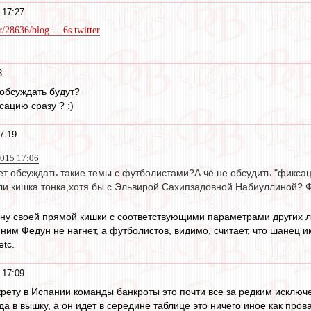
 17:27
/28636/blog ... 6s.twitter
3
 обсуждать будут?
сацию сразу ? :)
7:19
2015 17:06
дет обсуждать такие темы с футболистами?А чё не обсудить "фикс
ли кишка тонка,хотя бы с Эльвирой Сахипзадовной Набиуллиной? Ф
у своей прямой кишки с соответствующими параметрами других лю
 ним Федун не нагнет, а футболистов, видимо, считает, что шанец 
etc.
 17:09
екрету в Испании команды банкроты это почти все за редким исклю
да в вышку, а он идет в середине таблице это ничего иное как пров