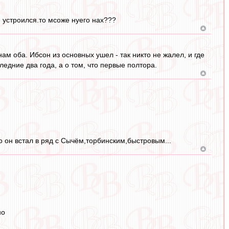
не устроился.то мсоже нуего нах???
м оба. Ибсон из основных ушел - так никто не жалел, и где
следние два года, а о том, что первые полтора.
чно он встал в ряд с Сычём,торбинским,быстровым...
но