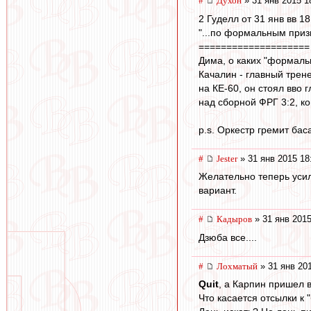
#
Духон
» 31 янв 2015 1
2 Гуделл от 31 янв вв 18
"...по формальным призн
====================
Дима, о каких "формаль
Качалин - главный трен
на КЕ-60, он стоял вво
над сборной ФРГ 3:2, ко
p.s. Оркестр гремит бас
#
Jester
» 31 янв 2015 18
Желательно теперь усил
вариант.
#
Кадыров
» 31 янв 2015
Дзюба все....
#
Лохматый
» 31 янв 20
Quit
, а Карпин пришел 
Что касается отсылки к "