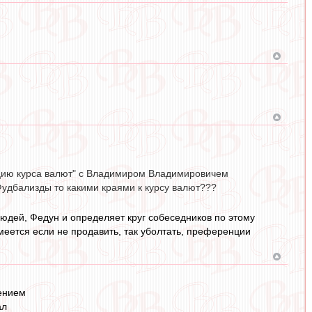
ацию курса валют" с Владимиром Владимировичем
удбализды то какими краями к курсу валют???
дей, Федун и определяет круг собеседников по этому
имеется если не продавить, так уболтать, преференции
чением
ал