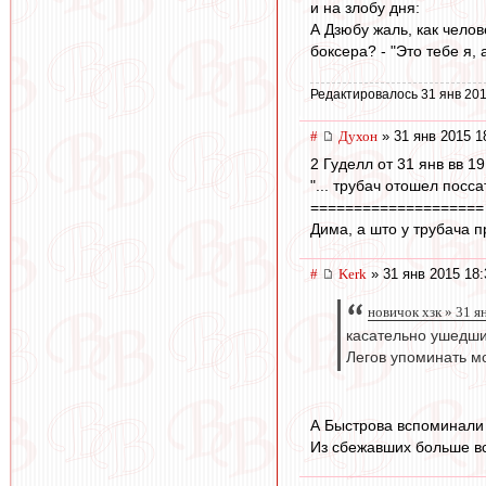
и на злобу дня:
А Дзюбу жаль, как челов
боксера? - "Это тебе я, 
Редактировалось 31 янв 201
#
Духон
» 31 янв 2015 1
2 Гуделл от 31 янв вв 19
"... трубач отошел посса
====================
Дима, а што у трубача п
#
Kerk
» 31 янв 2015 18:
новичок хзк » 31 я
касательно ушедши
Легов упоминать м
А Быстрова вспоминали 
Из сбежавших больше вс