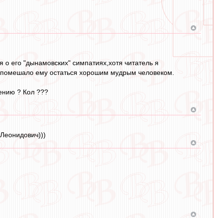
ся о его "дынамовских" симпатиях,хотя читатель я
е помешало ему остаться хорошим мудрым человеком.
тению ? Кол ???
 Леонидович)))