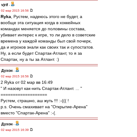
vjrif
-
02 мар 2015 16:56
Ryka
, Рустем, надеюсь этого не будет, а
вообще эта ситуация когда в хоккейных
командах меняется до половины состава,
убивает интерес к игре, то ли дело в советские
времена у каждой команды был свой почерк,
да и игроков знали как своих так и супостатов.
Ну, а если будет Спартак-Атлант, то я за
Спартак, ну а ты за Атлант. :)
Духон
-
02 мар 2015 16:56
2 Ryka от 02 мар вв 16:49
" И назовут как-нить Спартак-Атлант. ... "
===================
Рустем, страшно, аш жуть !!! :-((( !
p.s. Очень смахивает на "Открытие-Арена"
вместо "Спартак-Арена" :-(.
Духон
-
02 мар 2015 16:39
2 Cтаканов от 02 мар вв 14:17