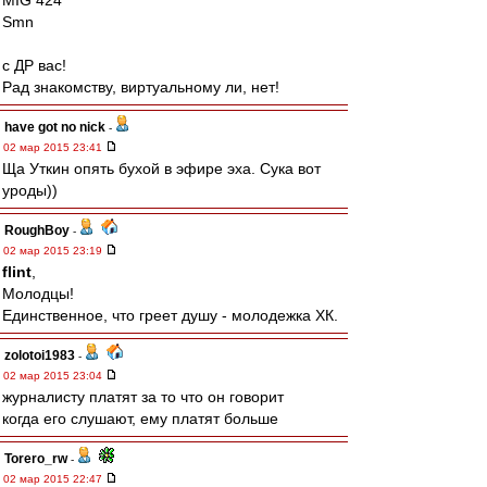
MIG 424
Smn
с ДР вас!
Рад знакомству, виртуальному ли, нет!
have got no nick
-
02 мар 2015 23:41
Ща Уткин опять бухой в эфире эха. Сука вот
уроды))
RoughBoy
-
02 мар 2015 23:19
flint
,
Молодцы!
Единственное, что греет душу - молодежка ХК.
zolotoi1983
-
02 мар 2015 23:04
журналисту платят за то что он говорит
когда его слушают, ему платят больше
Torero_rw
-
02 мар 2015 22:47