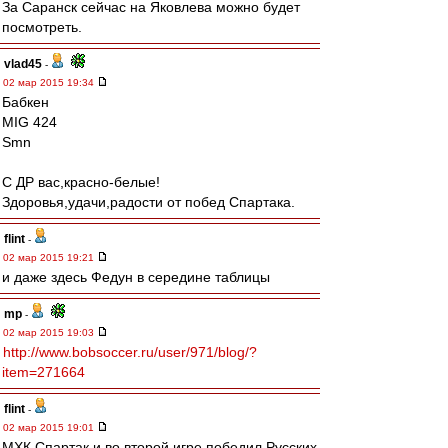
За Саранск сейчас на Яковлева можно будет
посмотреть.
vlad45
-
02 мар 2015 19:34
Бабкен
MIG 424
Smn
С ДР вас,красно-белые!
Здоровья,удачи,радости от побед Спартака.
flint
-
02 мар 2015 19:21
и даже здесь Федун в середине таблицы
mp
-
02 мар 2015 19:03
http://www.bobsoccer.ru/user/971/blog/?
item=271664
flint
-
02 мар 2015 19:01
МХК Спартак и во второй игре победил Русских