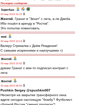
Последнее сообщение
Superfuzz
-
03 мар 2015 10:15
Жентяй
, Гранат в "Зенит" с лета, а-ля Дзюба.
Ибо пошёл в аренду в "Ростов".
Это попытка пованговать.
wod
-
03 мар 2015 10:13
Валеру Стрекалка с Днём Рождения!
С самыми искренними и наилучшими =)
Жентяй
-
03 мар 2015 10:02
думаю Гранат с кем-то подписал контракт с
лета
Жентяй
-
03 мар 2015 09:53
Pushkin Sergey ‏@spushkin007
Несмотря на закрытие трансферного окна
ждите сегодня настоящую "бомбу"! Футболист
сборной России "сменит прописку"!