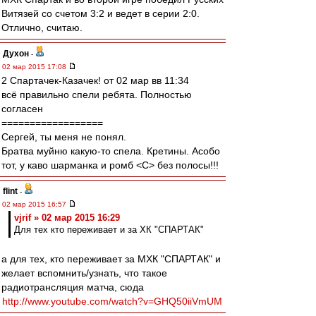
Витязей со счетом 3:2 и ведет в серии 2:0.
Отлично, считаю.
Духон
-
02 мар 2015 17:08
2 Спартачек-Казачек! от 02 мар вв 11:34
всё правильно спели ребята. Полностью
согласен
==================
Сергей, ты меня не понял.
Братва муйню какую-то спела. Кретины. Асобо
тот, у каво шарманка и ромб <C> без полосы!!!
flint
-
02 мар 2015 16:57
vjrif » 02 мар 2015 16:29
Для тех кто переживает и за ХК "СПАРТАК"
а для тех, кто переживает за МХК "СПАРТАК" и
желает вспомнить/узнать, что такое
радиотрансляция матча, сюда
http://www.youtube.com/watch?v=GHQ50iiVmUM