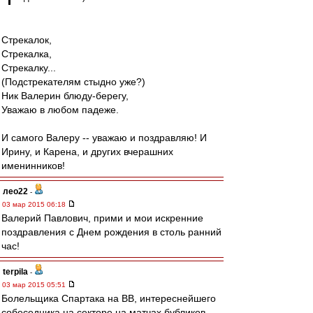
Стрекалок,
Стрекалка,
Стрекалку...
(Подстрекателям стыдно уже?)
Ник Валерин блюду-берегу,
Уважаю в любом падеже.
И самого Валеру -- уважаю и поздравляю! И
Ирину, и Карена, и других вчерашних
именинников!
лео22
-
03 мар 2015 06:18
Валерий Павлович, прими и мои искренние
поздравления с Днем рождения в столь ранний
час!
terpila
-
03 мар 2015 05:51
Болельщика Спартака на ВВ, интереснейшего
собеседника на секторе на матчах бубликов,