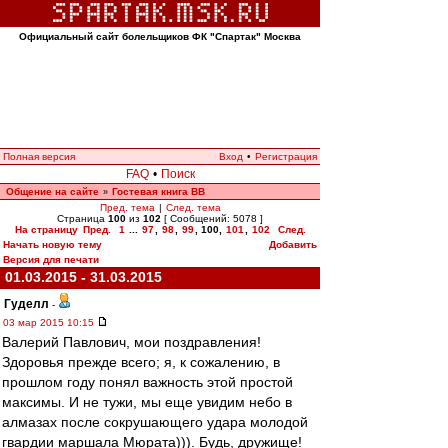
Официальный сайт болельщиков ФК "Спартак" Москва
Полная версия
Вход
•
Регистрация
FAQ
•
Поиск
Общение на сайте
Гостевая книга ВВ
»
Пред. тема
|
След. тема
Страница
100
из
102
[ Сообщений: 5078 ]
На страницу
Пред.
1
...
97
,
98
,
99
,
100
,
101
,
102
След.
Начать новую тему
Добавить
Версия для печати
01.03.2015 - 31.03.2015
Гуделл
-
03 мар 2015 10:15
Валерий Павлович, мои поздравления!
Здоровья прежде всего; я, к сожалению, в
прошлом году понял важность этой простой
максимы. И не тужи, мы еще увидим небо в
алмазах после сокрушающего удара молодой
гвардии маршала Мюрата))). Будь, дружище!