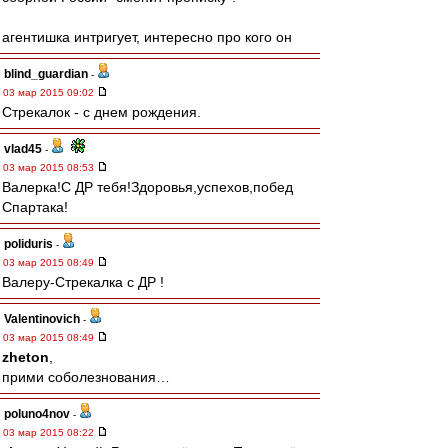
агентишка интригует, интересно про кого он
blind_guardian
-
03 мар 2015 09:02
Стрекалок - с днем рождения.
vlad45
-
03 мар 2015 08:53
Валерка!С ДР тебя!Здоровья,успехов,побед
Спартака!
poliduris
-
03 мар 2015 08:49
Валеру-Стрекалка с ДР !
Valentinovich
-
03 мар 2015 08:49
zheton
,
прими соболезнования…
poluno4nov
-
03 мар 2015 08:22