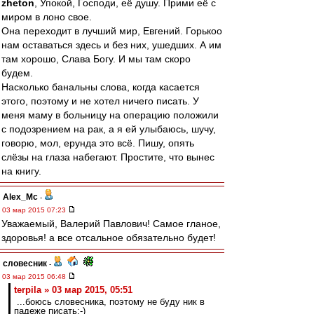
zheton
, Упокой, Господи, её душу. Прими её с
миром в лоно свое.
Она переходит в лучший мир, Евгений. Горькоо
нам оставаться здесь и без них, ушедших. А им
там хорошо, Слава Богу. И мы там скоро
будем.
Насколько банальны слова, когда касается
этого, поэтому и не хотел ничего писать. У
меня маму в больницу на операцию положили
с подозрением на рак, а я ей улыбаюсь, шучу,
говорю, мол, ерунда это всё. Пишу, опять
слёзы на глаза набегают. Простите, что вынес
на книгу.
Alex_Mc
-
03 мар 2015 07:23
Уважаемый, Валерий Павлович! Самое гланое,
здоровья! а все отсальное обязательно будет!
словесник
-
03 мар 2015 06:48
terpila » 03 мар 2015, 05:51
...боюсь словесника, поэтому не буду ник в
падеже писать:-)