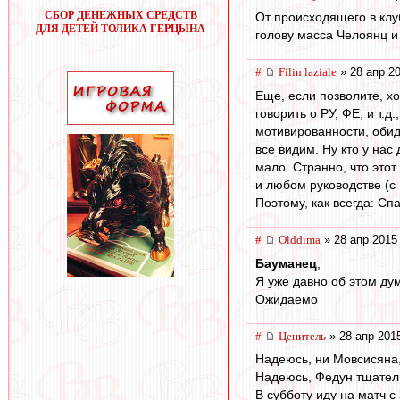
СБОР ДЕНЕЖНЫХ СРЕДСТВ
От происходящего в клу
ДЛЯ ДЕТЕЙ ТОЛИКА ГЕРЦЫНА
голову масса Челоянц и
#
Filin laziale
» 28 апр 20
Еще, если позволите, хо
говорить о РУ, ФЕ, и т.
мотивированности, обида
все видим. Ну кто у нас
мало. Странно, что это
и любом руководстве (с 
Поэтому, как всегда: Сп
#
Olddima
» 28 апр 2015
Бауманец
,
Я уже давно об этом дум
Ожидаемо
#
Ценитель
» 28 апр 201
Надеюсь, ни Мовсисяна,
Надеюсь, Федун тщатель
В субботу иду на матч с