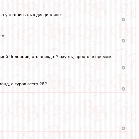
а уже призвать к дисциплине.
ом.
ей Челояниц. это анекдот? охуеть, просто. в прямом
анд, а туров всего 26?