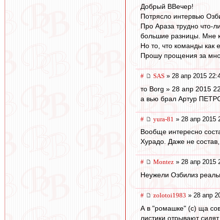
Добрый ВВечер!
Потрясло интервью Озбил
Про Араза трудно что-ли
большие разницы. Мне к
Но то, что команды как 
Прошу прощения за много
#
SAS
» 28 апр 2015 22:
то Borg » 28 апр 2015 2
а вью брал Артур ПЕТР
#
yura-81
» 28 апр 2015 
Вообще интересно соста
Хурадо. Даже не состав,
#
Montez
» 28 апр 2015 
Неужели Озбилиз реальн
#
zolotoi1983
» 28 апр 2
А в "ромашке" (с) ща сов
листики отрывают сидят, 