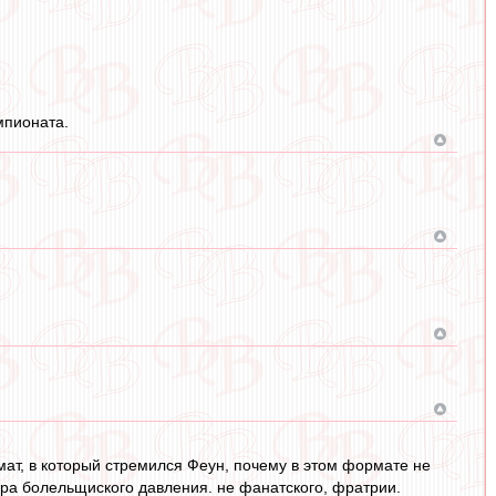
мпионата.
ормат, в который стремился Феун, почему в этом формате не
ра болельщиского давления. не фанатского, фратрии.