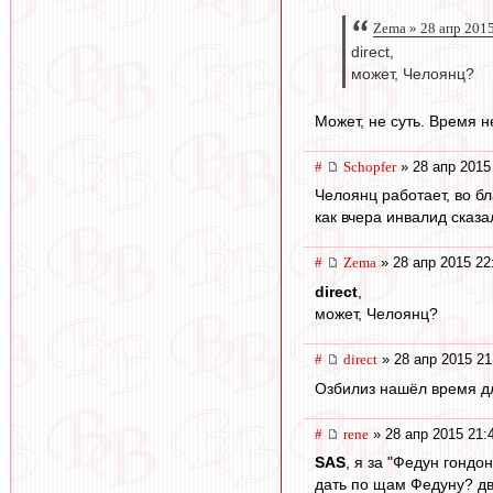
Zema » 28 апр 201
direct,
может, Челоянц?
Может, не суть. Время 
#
Schopfer
» 28 апр 2015
Челоянц работает, во бл
как вчера инвалид сказа
#
Zema
» 28 апр 2015 22
direct
,
может, Челоянц?
#
direct
» 28 апр 2015 21
Озбилиз нашёл время дл
#
rene
» 28 апр 2015 21:
SAS
, я за "Федун гондо
дать по щам Федуну? дв