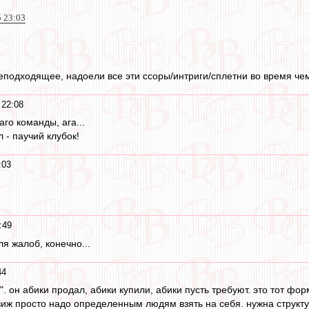
5 23:03
неподходящее, надоели все эти ссоры/интриги/сплетни во время че
 22:08
аго команды, ага...
л - паучий клубок!
:03
:49
я жалоб, конечно...
44
н". он абики продал, абики купили, абики пусть требуют. это тот ф
иж просто надо определенным людям взять на себя. нужна структу