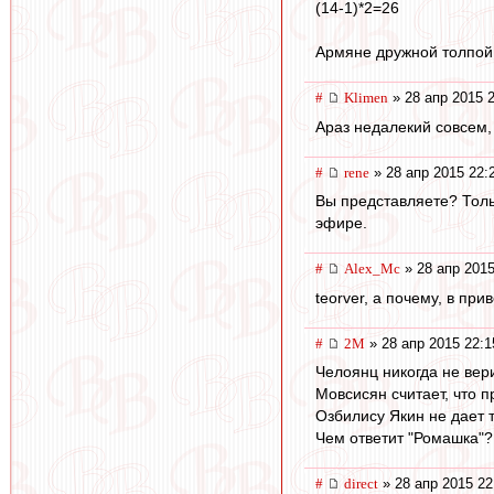
(14-1)*2=26
Армяне дружной толпой 
#
Klimen
» 28 апр 2015 
Араз недалекий совсем,
#
rene
» 28 апр 2015 22:
Вы представляете? Толь
эфире.
#
Alex_Mc
» 28 апр 2015
teorver, а почему, в пр
#
2M
» 28 апр 2015 22:1
Челоянц никогда не вер
Мовсисян считает, что п
Озбилису Якин не дает 
Чем ответит "Ромашка"? 
#
direct
» 28 апр 2015 22