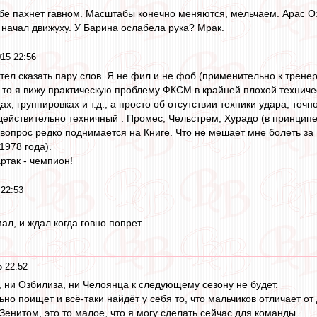
бе пахнет гавном. Масштабы конечно меняются, мельчаем. Арас Озб
 начал движуху. У Барина ослабела рука? Мрак.
15 22:56
тел сказать пару слов. Я не фил и не фоб (применительно к тренер
д., то я вижу практическую проблему ФКСМ в крайней плохой технич
х, группировках и т.д., а просто об отсутствии техники удара, точн
 действительно техничный : Промес, Чельстрем, Хурадо (в принципе
т вопрос редко поднимается на Книге. Что не мешает мне болеть з
1978 года).
артак - чемпион!
 22:53
ал, и ждал когда говно попрет.
5 22:52
 ни Озбилиза, ни Челоянца к следующему сезону не будет.
но поищет и всё-таки найдёт у себя то, что мальчиков отличает от
 Зенитом, это то малое, что я могу сделать сейчас для команды.