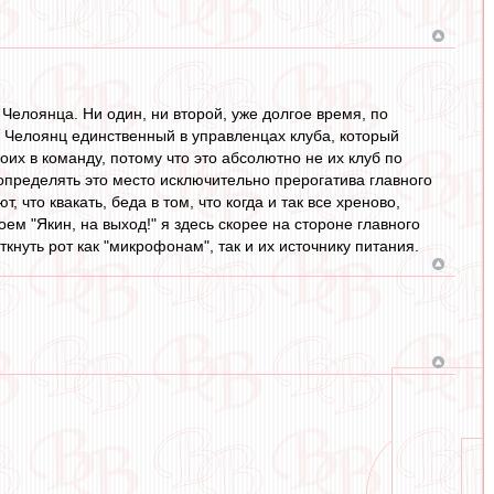
 Челоянца. Ни один, ни второй, уже долгое время, по
то Челоянц единственный в управленцах клуба, который
их в команду, потому что это абсолютно не их клуб по
 определять это место исключительно прерогатива главного
что квакать, беда в том, что когда и так все хреново,
м "Якин, на выход!" я здесь скорее на стороне главного
кнуть рот как "микрофонам", так и их источнику питания.