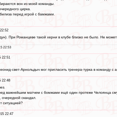
убираются вон из моей команды.
очередного цирка.
билиза перед игрой с бамжами.
22:52
ун). При Романцеве такой херни в клубе близко не было. Не может 
5 22:53
5 22:51
 Леонид-свет-Арнольдыч мог пригласить тренера-турка в команду с
5 22:48
ез.
еред важнейшим матчем с бомжами ещё один протеже Челоянца сму
, очередной скандал.
т ситуацией?
15 22:47