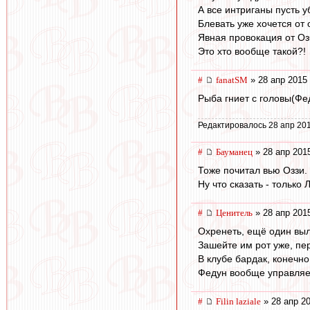
А все интриганы пусть 
Блевать уже хочется от 
Явная провокация от Оз
Это хто вообще такой?!
#
fanatSM
» 28 апр 2015 
Рыба гниет с головы(Фед
Редактировалось 28 апр 201
#
Бауманец
» 28 апр 201
Тоже почитал вью Оззи.
Ну что сказать - только
#
Ценитель
» 28 апр 201
Охренеть, ещё один выл
Зашейте им рот уже, п
В клубе бардак, конечно
Федун вообще управляе
#
Filin laziale
» 28 апр 20