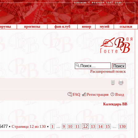
орумы
прогнозы
фан-клуб
юмор
музей
ссылки
Расширенный поиск
FAQ
Регистрация
Вход
Календарь ВВ
12
6477 •
Страница
12
из
130
•
1
...
9
10
11
13
14
15
...
130