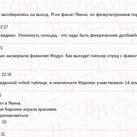
засобирались на выход. Я не фанат Якина, но физкультурников пор
22:27
 видимо. Упомянуть геноцид - это надо быть феерическим долбаеб
21
ко засверкала фамилия Федун. Как выходит пионер-отряд с фамили
 22:18
иведенной тобой таблице, в чемпионате Марокко учавствовало 14 ком
5
ил в Якина.
ри Карпине играли красивее.
тренироваться.
:)))
:11