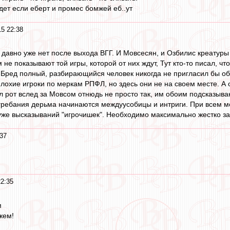
дет если еберт и промес бомжей еб..ут
15 22:38
 давно уже нет после выхода ВГГ. И Мовсесян, и Озбилис креатуры
не показывают той игры, которой от них ждут, Тут кто-то писал, ч
 Бред полный, разбирающийся человек никогда не пригласил бы обо
плохие игроки по меркам РПФЛ, но здесь они не на своем месте. А
 рот вслед за Мовсом отнюдь не просто так, им обоим подсказывают, 
гребания дерьма начинаются междуусобицы и интриги. При всем мое
уже высказываний "игрочишек". Необходимо максимально жестко зат
:37
22:35
м
жем!