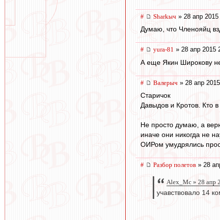
#
Sharkыч
» 28 апр 2015
Думаю, что Членояйц вз
#
yura-81
» 28 апр 2015 
А еще Якин Широкову не
#
Валерыч
» 28 апр 2015
Старичок
Давыдов и Кротов. Кто в
Не просто думаю, а верю
иначе они никогда не на
ОИРом умудрялись прост
#
Разбор полетов
» 28 ап
Alex_Mc » 28 апр 
учавствовало 14 ко