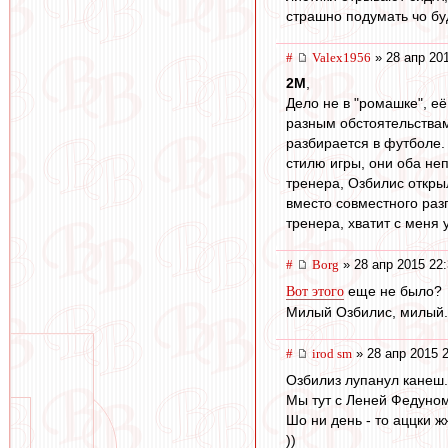
страшно подумать чо бу
#
Valex1956
» 28 апр 20
2M
,
Дело не в "ромашке", её
разным обстоятельствам 
разбирается в футболе.
стилю игры, они оба не
тренера, Озбилис открыл
вместо совместного раз
тренера, хватит с меня 
#
Borg
» 28 апр 2015 22
еще не было?
Вот этого
Милый Озбилис, милый.
#
irod sm
» 28 апр 2015 
Озбилиз лупанул канеш.
Мы тут с Леней Федуно
Шо ни день - то аццки ж
))