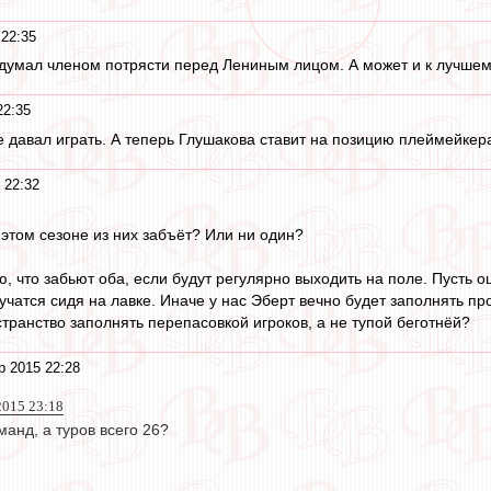
 22:35
думал членом потрясти перед Лениным лицом. А может и к лучшему
22:35
 давал играть. А теперь Глушакова ставит на позицию плеймейкера,
 22:32
 этом сезоне из них забъёт? Или ни один?
, что забьют оба, если будут регулярно выходить на поле. Пусть ош
учатся сидя на лавке. Иначе у нас Эберт вечно будет заполнять пр
ранство заполнять перепасовкой игроков, а не тупой беготнёй?
р 2015 22:28
2015 23:18
манд, а туров всего 26?