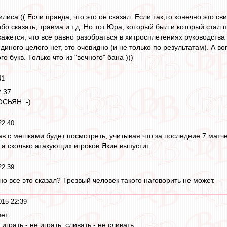
иса (( Если правда, что это он сказал. Если так,то конечно это с
бо сказать, травма и т.д. Но тот Юра, который был и который стал 
ажется, что все равно разобраться в хитросплетениях руководства 
единого целого нет, это очевидно (и не только по результатам). А в
 букв. Только что из "вечного" бана )))
41
2:37
ОСЬЯН :-)
22:40
в с мешками будет посмотреть, учитывая что за последние 7 матче
 а сколько атакующих игроков Якин выпустит.
22:39
о все это сказал? Трезвый человек такого наговорить не может.
015 22:39
ет.
играть - не играть, сливать - не сливать.