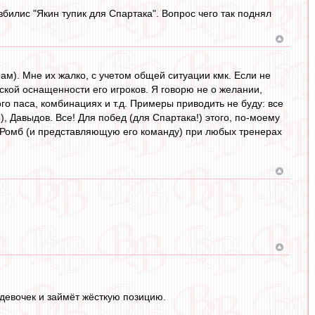
илис "Якин тупик для Спартака". Вопрос чего так поднял
ам). Мне их жалко, с учетом общей ситуации кмк. Если не
еской оснащенности его игроков. Я говорю не о желании,
ого паса, комбинациях и т.д. Примеры приводить не буду: все
), Давыдов. Все! Для побед (для Спартака!) этого, по-моему
а Ромб (и представляющую его команду) при любых тренерах
 девочек и займёт жёсткую позицию.