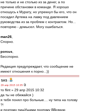
не только и не столько из за денег, а по
причине обстановки в команде. Я хорошо
отношусь к Мурату, но упрекнул бы его, что он
посадил Артема на лавку под давлением
руководства из за проблем с контрактом. Но...
повторяю - домысел. Могу ошибаться.
man26
,
Спорно.
porcus
,
Бесспорно.
Редакция предупреждает, что сообщение не
имеют отношения к порно...))
SAS
-
29 апр 2015 10:35
то flint » 29 апр 2015 10:32
да ты не обижайся )
я тебя понял про больные.... ну типа на голову
?!
и поэтому пишУщими поэтому ВВсякую