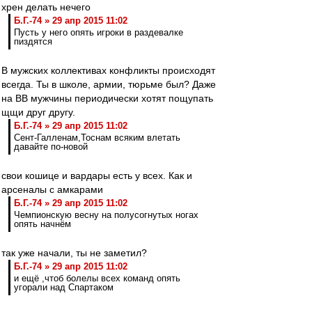
хрен делать нечего
Б.Г.-74 » 29 апр 2015 11:02
Пусть у него опять игроки в раздевалке
пиздятся
В мужских коллективах конфликты происходят
всегда. Ты в школе, армии, тюрьме был? Даже
на ВВ мужчины периодически хотят пощупать
щщи друг другу.
Б.Г.-74 » 29 апр 2015 11:02
Сент-Галленам,Тоснам всяким влетать
давайте по-новой
свои кошице и вардары есть у всех. Как и
арсеналы с амкарами
Б.Г.-74 » 29 апр 2015 11:02
Чемпионскую весну на полусогнутых ногах
опять начнём
так уже начали, ты не заметил?
Б.Г.-74 » 29 апр 2015 11:02
и ещё ,чтоб болелы всех команд опять
угорали над Спартаком