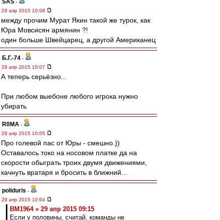
SAS
-
29 апр 2015 10:08
между прочим Мурат Якин такой же турок, как
Юра Мовсисян армянин ?!
один больше Швейцарец, а другой Американец
Б.Г.-74
-
29 апр 2015 10:07
А теперь серьёзно...
При любом выебоне любого игрока нужно
убирать
R0MA
-
29 апр 2015 10:05
Про голевой пас от Юры - смешно.))
Оставалось токо на носовом платке да на
скорости обыграть троих двумя движениями,
качнуть вратаря и бросить в ближний...
poliduris
-
29 апр 2015 10:04
BM1964 » 29 апр 2015 09:15
Если у половины, считай, команды не