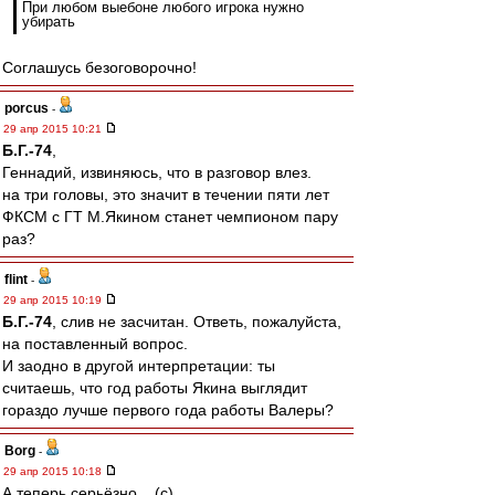
При любом выебоне любого игрока нужно
убирать
Соглашусь безоговорочно!
porcus
-
29 апр 2015 10:21
Б.Г.-74
,
Геннадий, извиняюсь, что в разговор влез.
на три головы, это значит в течении пяти лет
ФКСМ с ГТ М.Якином станет чемпионом пару
раз?
flint
-
29 апр 2015 10:19
Б.Г.-74
, слив не засчитан. Ответь, пожалуйста,
на поставленный вопрос.
И заодно в другой интерпретации: ты
считаешь, что год работы Якина выглядит
гораздо лучше первого года работы Валеры?
Borg
-
29 апр 2015 10:18
А теперь серьёзно... (c)