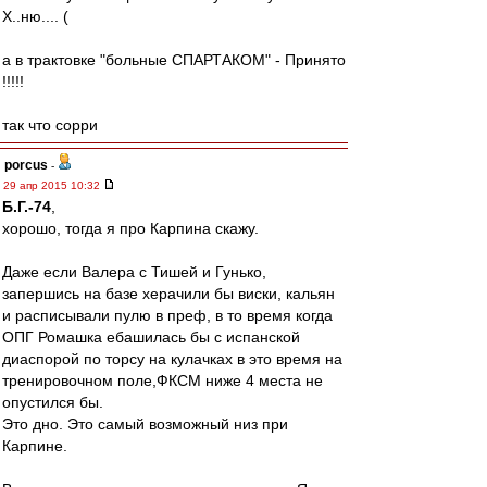
Х..ню.... (
а в трактовке "больные СПАРТАКОМ" - Принято
!!!!!
так что сорри
porcus
-
29 апр 2015 10:32
Б.Г.-74
,
хорошо, тогда я про Карпина скажу.
Даже если Валера с Тишей и Гунько,
запершись на базе херачили бы виски, кальян
и расписывали пулю в преф, в то время когда
ОПГ Ромашка ебашилась бы с испанской
диаспорой по торсу на кулачках в это время на
тренировочном поле,ФКСМ ниже 4 места не
опустился бы.
Это дно. Это самый возможный низ при
Карпине.