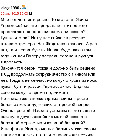
olega1980
-
29 апр 2015 10:03
Мне вот чего интересно. Те кто гонят Якина
#прямосейчас что предлагают, точнее кого
предлагают на оставшиеся матчи сезона?
Гунько что ли? Нет у нас сейчас в резерве
готового тренера. Нет Федотова в запасе. А раз
нет, то и нефиг бузить. Иначе будет как в том
году - сняли Валеру посреди сезона и рухнули
в пропасть.
Закончится сезон, тогда и должно быть решено
в СД продолжать сотрудничество с Якином или
нет. Тогда а не сейчас, но кому-то кровь из носа
нужен бунт и развал #прямосейчас. Видимо,
совсем кому-то время поджимает.
Не вникая же в подковерные войны, просто
болея за команду, возникает простой вопрос.
Очень простой. Нафига устраивать это шапито
накануне двух важнейших матчей сезона с
болотной мерзостью и кониной блядской?
Я не фанат Якина, очень с большим скепсисом
к нему отношусь, но то, что происходит сейчас