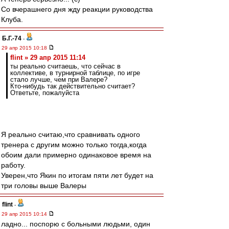
Со вчерашнего дня жду реакции руководства
Клуба.
Б.Г.-74
-
29 апр 2015 10:18
flint » 29 апр 2015 11:14
ты реально считаешь, что сейчас в
коллективе, в турнирной таблице, по игре
стало лучше, чем при Валере?
Кто-нибудь так действительно считает?
Ответьте, пожалуйста
Я реально считаю,что сравнивать одного
тренера с другим можно только тогда,когда
обоим дали примерно одинаковое время на
работу.
Уверен,что Якин по итогам пяти лет будет на
три головы выше Валеры
flint
-
29 апр 2015 10:14
ладно... поспорю с больными людьми, один