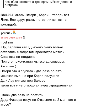
возникло контакта с тренером, может дело не
в игроках...
BM1964
, агась, Эмери , Карпин, теперь вот
Якин. Все вдруг разом потеряли контакт с
командой.
porcus
-
29 апр 2015 10:04
irod sm
,
Юр, Карпина как ГД можно было только
оставлять с запретом просмотра матчей
Спартака на стадионе.
При его присутствии мы всегда сливаем.
Аксиома:(
Эмери это и сгубило - два раза по пять
мячиков именно при Карпе получили.
Да и Лау сливал при Валере.
такая вот у него мощная аура отрицательная.
Чтобы два раза не постить.
Деда Фишера везут на Открытие ко 2 мая, кто в
курсе?