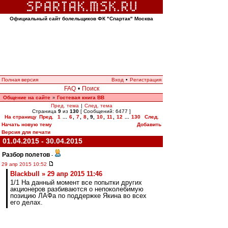
Официальный сайт болельщиков ФК "Спартак" Москва
Полная версия
Вход
•
Регистрация
FAQ
•
Поиск
Общение на сайте
Гостевая книга ВВ
»
Пред. тема
|
След. тема
Страница
9
из
130
[ Сообщений: 6477 ]
На страницу
Пред.
1
...
6
,
7
,
8
,
9
,
10
,
11
,
12
...
130
След.
Начать новую тему
Добавить
Версия для печати
01.04.2015 - 30.04.2015
Разбор полетов
-
29 апр 2015 10:52
Blackbull » 29 апр 2015 11:46
1/1 На данный момент все попытки других
акционеров разбиваются о непоколебимую
позицию ЛАФа по поддержке Якина во всех
его делах.