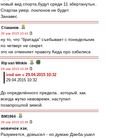
новый вид спорта,будут среди 11 эбертанутых..
Спартак умер..поклонов не будет.
Занавес
Cтаканов
-
29 апр 2015 10:41
ну то, что "бригада" съебывает с понедельник
по четверг не секрет.
это не отменяет правоту Кида про озбилиса
Rip van Winkle
-
29 апр 2015 10:38
irod sm » 29.04.2015 10:32
29.04.2015 10:32
До определённого предела.. который, как
всегда жутко невовремя, наступил
позапрошлой зимой.
BM1964
-
29 апр 2015 10:36
новичок хзк
,
Разумеется, домысел - но думаю Дзюба ушел