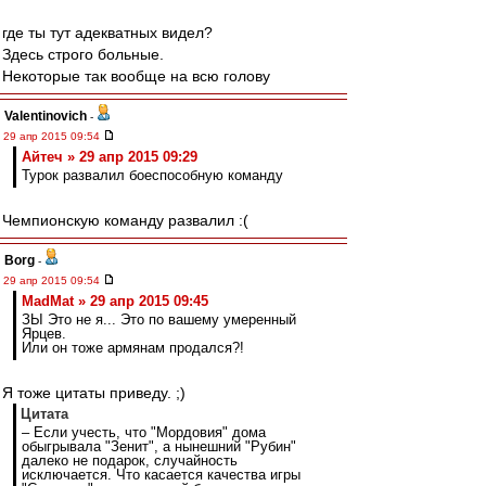
где ты тут адекватных видел?
Здесь строго больные.
Некоторые так вообще на всю голову
Valentinovich
-
29 апр 2015 09:54
Айтеч » 29 апр 2015 09:29
Турок развалил боеспособную команду
Чемпионскую команду развалил :(
Borg
-
29 апр 2015 09:54
MadMat » 29 апр 2015 09:45
ЗЫ Это не я... Это по вашему умеренный
Ярцев.
Или он тоже армянам продался?!
Я тоже цитаты приведу. ;)
Цитата
– Если учесть, что "Мордовия" дома
обыгрывала "Зенит", а нынешний "Рубин"
далеко не подарок, случайность
исключается. Что касается качества игры