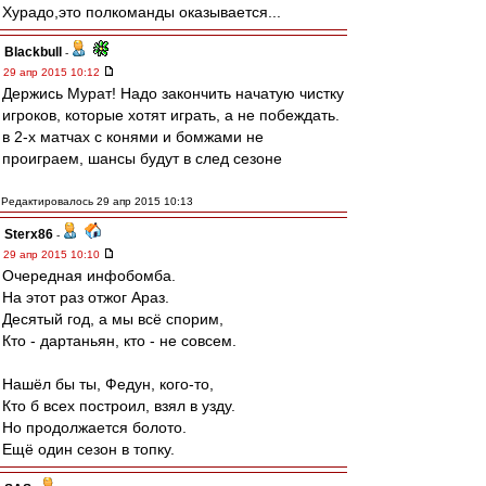
Хурадо,это полкоманды оказывается...
Blackbull
-
29 апр 2015 10:12
Держись Мурат! Надо закончить начатую чистку
игроков, которые хотят играть, а не побеждать.
в 2-х матчах с конями и бомжами не
проиграем, шансы будут в след сезоне
Редактировалось 29 апр 2015 10:13
Sterx86
-
29 апр 2015 10:10
Очередная инфобомба.
На этот раз отжог Араз.
Десятый год, а мы всё спорим,
Кто - дартаньян, кто - не совсем.
Нашёл бы ты, Федун, кого-то,
Кто б всех построил, взял в узду.
Но продолжается болото.
Ещё один сезон в топку.