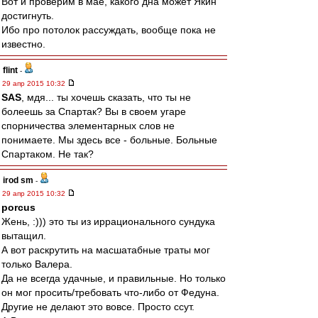
Вот и проверим в мае, какого дна может Якин
достигнуть.
Ибо про потолок рассуждать, вообще пока не
известно.
flint
-
29 апр 2015 10:32
SAS
, мдя... ты хочешь сказать, что ты не
болеешь за Спартак? Вы в своем угаре
спорничества элементарных слов не
понимаете. Мы здесь все - больные. Больные
Спартаком. Не так?
irod sm
-
29 апр 2015 10:32
porcus
Жень, :))) это ты из иррационального сундука
вытащил.
А вот раскрутить на масшатабные траты мог
только Валера.
Да не всегда удачные, и правильные. Но только
он мог просить/требовать что-либо от Федуна.
Другие не делают это вовсе. Просто ссут.