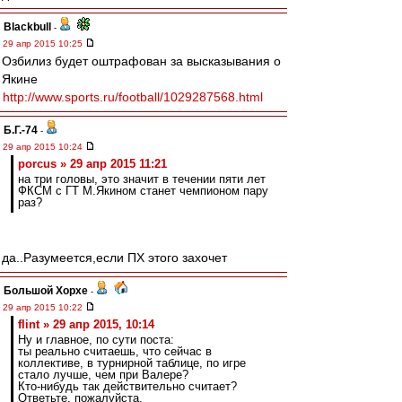
Blackbull
-
29 апр 2015 10:25
Озбилиз будет оштрафован за высказывания о
Якине
http://www.sports.ru/football/1029287568.html
Б.Г.-74
-
29 апр 2015 10:24
porcus » 29 апр 2015 11:21
на три головы, это значит в течении пяти лет
ФКСМ с ГТ М.Якином станет чемпионом пару
раз?
да..Разумеется,если ПХ этого захочет
Большой Хорхе
-
29 апр 2015 10:22
flint » 29 апр 2015, 10:14
Ну и главное, по сути поста:
ты реально считаешь, что сейчас в
коллективе, в турнирной таблице, по игре
стало лучше, чем при Валере?
Кто-нибудь так действительно считает?
Ответьте, пожалуйста.