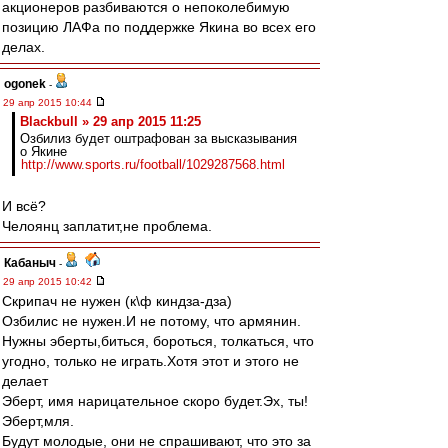
акционеров разбиваются о непоколебимую
позицию ЛАФа по поддержке Якина во всех его
делах.
ogonek
-
29 апр 2015 10:44
Blackbull » 29 апр 2015 11:25
Озбилиз будет оштрафован за высказывания
о Якине
http://www.sports.ru/football/1029287568.html
И всё?
Челоянц заплатит,не проблема.
Кабаныч
-
29 апр 2015 10:42
Скрипач не нужен (к\ф киндза-дза)
Озбилис не нужен.И не потому, что армянин.
Нужны эберты,биться, бороться, толкаться, что
угодно, только не играть.Хотя этот и этого не
делает
Эберт, имя нарицательное скоро будет.Эх, ты!
Эберт,мля.
Будут молодые, они не спрашивают, что это за