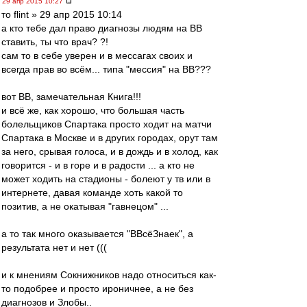
29 апр 2015 10:27
то flint » 29 апр 2015 10:14
а кто тебе дал право диагнозы людям на ВВ
ставить, ты что врач? ?!
сам то в себе уверен и в мессагах своих и
всегда прав во всём... типа "мессия" на ВВ???
вот ВВ, замечательная Книга!!!
и всё же, как хорошо, что большая часть
болельщиков Спартака просто ходит на матчи
Спартака в Москве и в других городах, орут там
за него, срывая голоса, и в дождь и в холод, как
говорится - и в горе и в радости ... а кто не
может ходить на стадионы - болеют у тв или в
интернете, давая команде хоть какой то
позитив, а не окатывая "гавнецом" ...
а то так много оказывается "ВВсёЗнаек", а
результата нет и нет (((
и к мнениям Сокнижников надо относиться как-
то подобрее и просто ироничнее, а не без
диагнозов и Злобы..