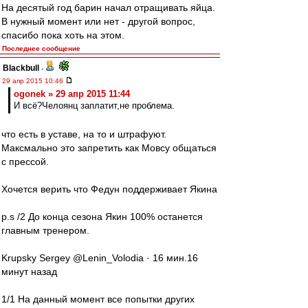
На десятый год барин начал отращивать яйца.
В нужный момент или нет - другой вопрос,
спасибо пока хоть на этом.
Последнее сообщение
Blackbull
-
29 апр 2015 10:46
ogonek » 29 апр 2015 11:44
И всё?Челоянц заплатит,не проблема.
что есть в уставе, на то и штрафуют.
Максмально это запретить как Мовсу общаться
с прессой.
Хочется верить что Федун поддерживает Якина
p.s /2 До конца сезона Якин 100% останется
главным тренером.
Krupsky Sergey @Lenin_Volodia · 16 мин.16
минут назад
1/1 На данный момент все попытки других