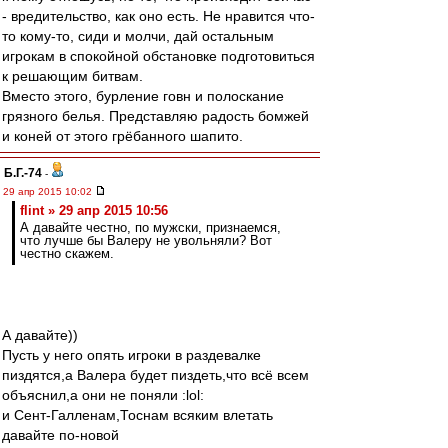
- вредительство, как оно есть. Не нравится что-
то кому-то, сиди и молчи, дай остальным
игрокам в спокойной обстановке подготовиться
к решающим битвам.
Вместо этого, бурление говн и полоскание
грязного белья. Представляю радость бомжей
и коней от этого грёбанного шапито.
Б.Г.-74
-
29 апр 2015 10:02
flint » 29 апр 2015 10:56
А давайте честно, по мужски, признаемся,
что лучше бы Валеру не увольняли? Вот
честно скажем.
А давайте))
Пусть у него опять игроки в раздевалке
пиздятся,а Валера будет пиздеть,что всё всем
объяснил,а они не поняли :lol:
и Сент-Галленам,Тоснам всяким влетать
давайте по-новой