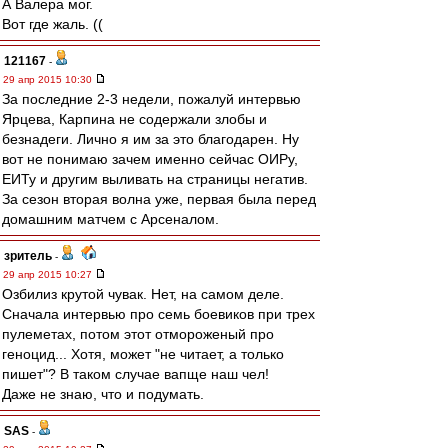
А Валера мог.
Вот где жаль. ((
121167
-
29 апр 2015 10:30
За последние 2-3 недели, пожалуй интервью
Ярцева, Карпина не содержали злобы и
безнадеги. Лично я им за это благодарен. Ну
вот не понимаю зачем именно сейчас ОИРу,
ЕИТу и другим выливать на страницы негатив.
За сезон вторая волна уже, первая была перед
домашним матчем с Арсеналом.
зpитель
-
29 апр 2015 10:27
Озбилиз крутой чувак. Нет, на самом деле.
Сначала интервью про семь боевиков при трех
пулеметах, потом этот отмороженый про
геноцид... Хотя, может "не читает, а только
пишет"? В таком случае вапще наш чел!
Даже не знаю, что и подумать.
SAS
-