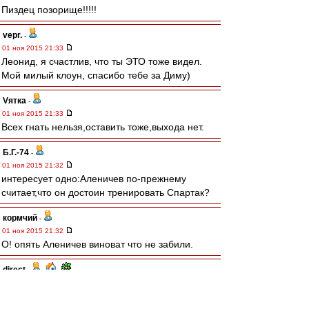
Пиздец позорище!!!!!
vepr.
-
01 ноя 2015 21:33
Леонид, я счастлив, что ты ЭТО тоже видел.
Мой милый клоун, спасибо тебе за Диму)
Vятка
-
01 ноя 2015 21:33
Всех гнать нельзя,оставить тоже,выхода нет.
Б.Г.-74
-
01 ноя 2015 21:32
интересует одно:Аленичев по-прежнему
считает,что он достоин тренировать Спартак?
кормчий
-
01 ноя 2015 21:32
О! опять Аленичев виноват что не забили.
direct
-
01 ноя 2015 21:32
Ебало Федуна бесценно.