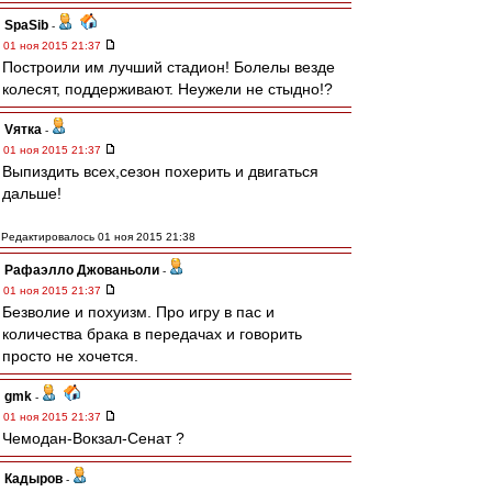
SpaSib
-
01 ноя 2015 21:37
Построили им лучший стадион! Болелы везде
колесят, поддерживают. Неужели не стыдно!?
Vятка
-
01 ноя 2015 21:37
Выпиздить всех,сезон похерить и двигаться
дальше!
Редактировалось 01 ноя 2015 21:38
Рафаэлло Джованьоли
-
01 ноя 2015 21:37
Безволие и похуизм. Про игру в пас и
количества брака в передачах и говорить
просто не хочется.
gmk
-
01 ноя 2015 21:37
Чемодан-Вокзал-Сенат ?
Кадыров
-