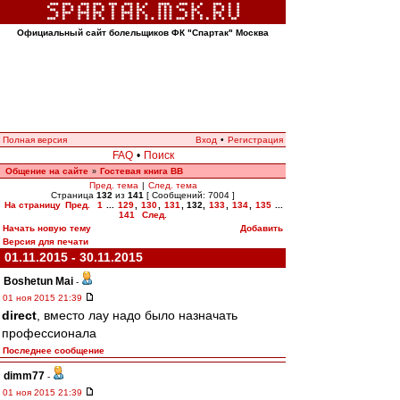
Официальный сайт болельщиков ФК "Спартак" Москва
Полная версия
Вход
•
Регистрация
FAQ
•
Поиск
Общение на сайте
Гостевая книга ВВ
»
Пред. тема
|
След. тема
Страница
132
из
141
[ Сообщений: 7004 ]
На страницу
Пред.
1
...
129
,
130
,
131
,
132
,
133
,
134
,
135
...
141
След.
Начать новую тему
Добавить
Версия для печати
01.11.2015 - 30.11.2015
Boshetun Mai
-
01 ноя 2015 21:39
direct
, вместо лау надо было назначать
профессионала
Последнее сообщение
dimm77
-
01 ноя 2015 21:39