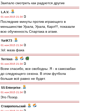
Заипало смотреть как радуются другие
L.А.V.
-
01 ноя 2015 21:34
Последние минуты против играющего в
меньшинстве Урала, Урала, Карл!!!, показали
всю обученность Спартака в атаке.
YuriK73
-
01 ноя 2015 21:34
:lol: маза фака
Terrious
-
01 ноя 2015 21:34
Всем спасибо, все свободны. Я - в самозабан
до следующего сезона. В этом футбола
больше всё равно не будет.
SS Enterprise
-
01 ноя 2015 21:34
Это Позор.
Ставропольский
-
01 ноя 2015 21:34