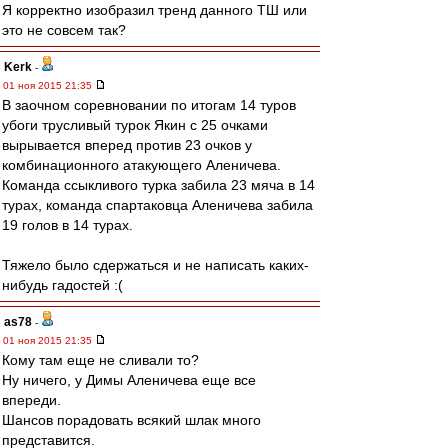
Я корректно изобразил тренд данного ТШ или
это не совсем так?
Kerk
-
01 ноя 2015 21:35
В заочном соревновании по итогам 14 туров
убоги трусливый турок Якин с 25 очками
вырывается вперед против 23 очков у
комбинационного атакующего Аленичева.
Команда ссыкливого турка забила 23 мяча в 14
турах, команда спартаковца Аленичева забила
19 голов в 14 турах.
Тяжело было сдержаться и не написать каких-
нибудь гадостей :(
as78
-
01 ноя 2015 21:35
Кому там еще не сливали то?
Ну ничего, у Димы Аленичева еще все
впереди.
Шансов порадовать всякий шлак много
представится.