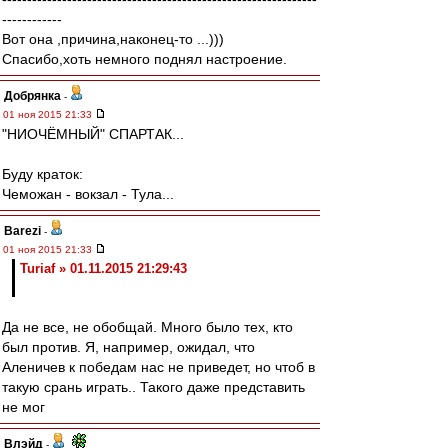
------------
Вот она ,причина,наконец-то ...)))
Спасибо,хоть немного поднял настроение.
Добрянка
-
01 ноя 2015 21:33
"НИОЧЁМНЫЙ" СПАРТАК...
Буду краток:
Чеможан - вокзал - Тула...
Barezi
-
01 ноя 2015 21:33
Turiaf » 01.11.2015 21:29:43
Да не все, не обобщай. Много было тех, кто
был против. Я, например, ожидал, что
Аленичев к победам нас не приведет, но чтоб в
такую срань играть.. Такого даже представить
не мог
Влэйд
-