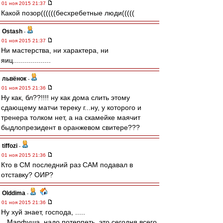
01 ноя 2015 21:37
Какой позор((((((бесхребетные люди(((((
Ostash
-
01 ноя 2015 21:37
Ни мастерства, ни характера, ни
яиц...................
львёнок
-
01 ноя 2015 21:36
Ну как, бл??!!!! ну как дома слить этому
сдающему матчи тереку г...ну, у которого и
тренера толком нет, а на скамейке маячит
быдлопрезидент в оранжевом свитере???
tiffozi
-
01 ноя 2015 21:36
Кто в СМ последний раз САМ подавал в
отставку? ОИР?
Olddima
-
01 ноя 2015 21:36
Ну хуй знает, господа, .....
.. Марфуша, надо потерпеть, это сегодня всего