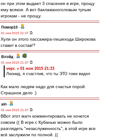
он при этом выдает 3 спасения в игре, прощу
ему всякое. А вот баклажаноголовым тупым
игрокам - не прощу.
Помор10
-
01 ноя 2015 21:37
Хули он этого пассажира-пешехода Широкова
ставит в состав!?
Влэйд
-
01 ноя 2015 21:37
vepr. » 01 ноя 2015 21:33
Леонид, я счастлив, что ты ЭТО тоже видел
Как мало людям надо для счастья порой.
Страшное дело :)
ain
-
01 ноя 2015 21:37
ВВот этот матч комментировать не хочется
совсем (( В игре с Кубанью можно было
разглядеть "незаслуженность", в этой игре все
всё заслужили по полной. ((