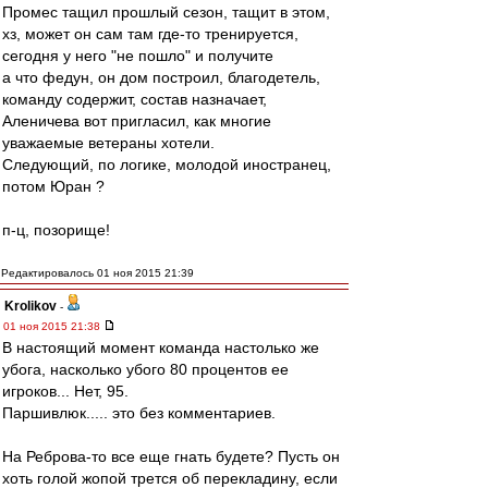
Промес тащил прошлый сезон, тащит в этом,
хз, может он сам там где-то тренируется,
сегодня у него "не пошло" и получите
а что федун, он дом построил, благодетель,
команду содержит, состав назначает,
Аленичева вот пригласил, как многие
уважаемые ветераны хотели.
Следующий, по логике, молодой иностранец,
потом Юран ?
п-ц, позорище!
Редактировалось 01 ноя 2015 21:39
Krolikov
-
01 ноя 2015 21:38
В настоящий момент команда настолько же
убога, насколько убого 80 процентов ее
игроков... Нет, 95.
Паршивлюк..... это без комментариев.
На Реброва-то все еще гнать будете? Пусть он
хоть голой жопой трется об перекладину, если