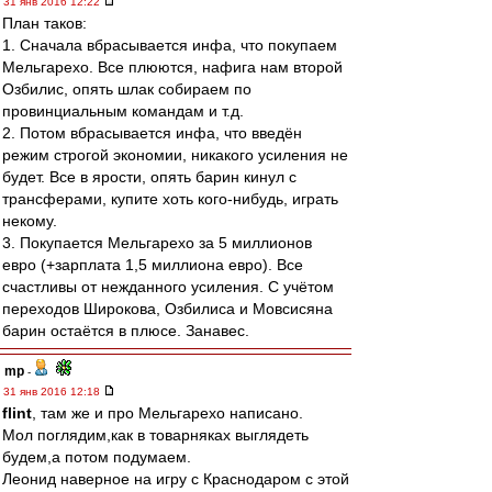
31 янв 2016 12:22
План таков:
1. Сначала вбрасывается инфа, что покупаем
Мельгарехо. Все плюются, нафига нам второй
Озбилис, опять шлак собираем по
провинциальным командам и т.д.
2. Потом вбрасывается инфа, что введён
режим строгой экономии, никакого усиления не
будет. Все в ярости, опять барин кинул с
трансферами, купите хоть кого-нибудь, играть
некому.
3. Покупается Мельгарехо за 5 миллионов
евро (+зарплата 1,5 миллиона евро). Все
счастливы от нежданного усиления. С учётом
переходов Широкова, Озбилиса и Мовсисяна
барин остаётся в плюсе. Занавес.
mp
-
31 янв 2016 12:18
flint
, там же и про Мельгарехо написано.
Мол поглядим,как в товарняках выглядеть
будем,а потом подумаем.
Леонид наверное на игру с Краснодаром с этой