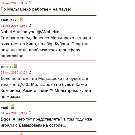
31 янв 2016 13:59
По Мельгарехо работаем на паузе)
Den_777
-
31 янв 2016 13:57
Nobel Arustamyan @ANobelito
Тем временем, Лоренсо Мельгарехо сегодня
вылетает на Кипр, на сбор Кубани. Спартак
пока никак не приблизился к трансферу
парагвайца.
denst
-
31 янв 2016 13:54
Дело не в том, что Мельгарехо не будет, а в
том, что ДАЖЕ Мельгарехо не будет! Какие
Кокорины, Реми и Глики?? Мельгарехо купить
не можем.
wod
-
31 янв 2016 13:49
Egor
, А чего тут представлять? в том году уже
играли с Давыдовым на острие...