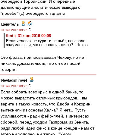
очередной Торбинский. И очередные
далекоидущие аналитические выводы о
"проёбе" (с) очередного таланта.
Ценитель
-
31 янв 2016 09:26
flint » 31 янв 2016 00:08
Если человек не курит и не пьёт, поневоле
задумаешься, уж не сволочь ли он? - Чехов
Это фраза, приписываемая Чехову, но нет
никаких доказательств, что он её писал/
говорил.
Nevladimirovi4
-
31 янв 2016 09:25
Если собрать всех крыс в одной банке, то
можно вырастить отличных крысоедов... вы
верите в такую новость, что Дзюба и Кокорин
вытеснили из основы Халка? Я нет... Пусть
усиливаются - ради фейр-плей, в интересах
сборной, перед уходом Газпрома из Зенита,
ради любой идеи фикс в конце концов - нам от
этого ни холодно, ни жарко..."Умом