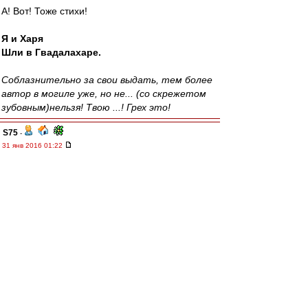
А! Вот! Тоже стихи!
Я и Харя
Шли в Гвадалахаре.
Соблазнительно за свои выдать, тем более
автор в могиле уже, но не... (со скрежетом
зубовным)нельзя! Твою ...! Грех это!
S75
-
31 янв 2016 01:22
Кстати, напоминаю, ЗеЛуиш обещал стать
лучшим банбардиром текущего первенства. Ну
как лучшим, просто пизданул, что больше
предыдущего лучшего банбардира забьет.
Болеем дальше.
Гавно рулит.
И, хотя, хочется сказать "дрочите и дальше"
все же ограничусь....думайте.
Хе-хе...книга...
RoughBoy
-
31 янв 2016 00:54