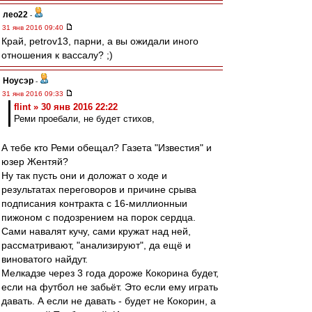
лео22
-
31 янв 2016 09:40
Край, petrov13, парни, а вы ожидали иного
отношения к вассалу? ;)
Ноусэр
-
31 янв 2016 09:33
flint » 30 янв 2016 22:22
Реми проебали, не будет стихов,
А тебе кто Реми обещал? Газета "Известия" и
юзер Жентяй?
Ну так пусть они и доложат о ходе и
результатах переговоров и причине срыва
подписания контракта с 16-миллионныи
пижоном с подозрением на порок сердца.
Сами навалят кучу, сами кружат над ней,
рассматривают, "анализируют", да ещё и
виноватого найдут.
Мелкадзе через 3 года дороже Кокорина будет,
если на футбол не забьёт. Это если ему играть
давать. А если не давать - будет не Кокорин, а