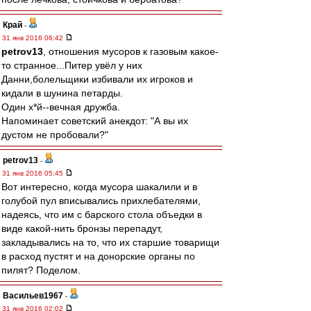
Край
-
31 янв 2016 06:42
petrov13
, отношения мусоров к газовым какое-
то странное...Питер увёл у них
Данни,болельщики избивали их игроков и
кидали в шунина петарды.
Один х*й--вечная дружба.
Напоминает советский анекдот: "А вы их
дустом не пробовали?"
petrov13
-
31 янв 2016 05:45
Вот интересно, когда мусора шакалили и в
голубой пул вписывались прихлебателями,
надеясь, что им с барского стола объедки в
виде какой-нить бронзы перепадут,
закладывались на то, что их старшие товарищи
в расход пустят и на донорские органы по
пилят? Поделом.
Васильев1967
-
31 янв 2016 02:02