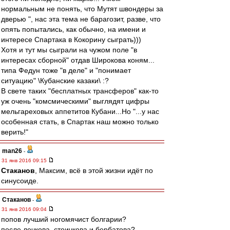
нормальным не понять, что Мутят швондеры за
дверью ", нас эта тема не барагозит, разве, что
опять попытались, как обычно, на имени и
интересе Спартака в Кокорину сыграть)))
Хотя и тут мы сыграли на чужом поле "в
интересах сборной" отдав Широкова коням...
типа Федун тоже "в деле" и "понимает
ситуацию" \Кубанские казаки\ :?
В свете таких "бесплатных трансферов" как-то
уж очень "комсмическими" выглядят цифры
мельгареховых аппетитов Кубани...Но "...у нас
особенная стать, в Спартак наш можно только
верить!"
man26
-
31 янв 2016 09:15
Cтаканов
, Максим, всё в этой жизни идёт по
синусоиде.
Cтаканов
-
31 янв 2016 09:04
попов лучший ногомячист болгарии?
после лечкова, стоичкова и бербатова?