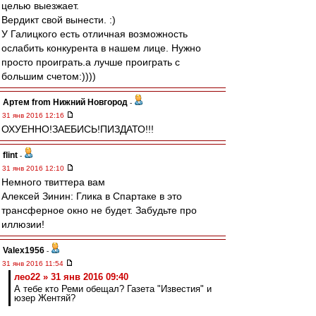
целью выезжает.
Вердикт свой вынести. :)
У Галицкого есть отличная возможность
ослабить конкурента в нашем лице. Нужно
просто проиграть.а лучше проиграть с
большим счетом:))))
Артем from Нижний Новгород
-
31 янв 2016 12:16
ОХУЕННО!ЗАЕБИСЬ!ПИЗДАТО!!!
flint
-
31 янв 2016 12:10
Немного твиттера вам
Алексей Зинин: Глика в Спартаке в это
трансферное окно не будет. Забудьте про
иллюзии!
Valex1956
-
31 янв 2016 11:54
лео22 » 31 янв 2016 09:40
А тебе кто Реми обещал? Газета "Известия" и
юзер Жентяй?