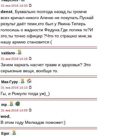
Увар1969
-
31 янв 2016 14:33
denst
, Буквально полгода назад,ты громче
всех кричал-никого Аленю не покупать.Пускай
результ даёт теми,кто был у Якина-Теперь
голосишь о жадности Федуна.Где логика то?И
это,ты точно офицер ?Что-то страшно мне,за
нашу армию становится:(
valdano
-
31 янв 2016 14:16
Зачем каркать насчет травм и здоровья? Это
серьезные вещи, вообще то.
Мак-Гуру
-
31 янв 2016 14:13
Гы, и Ромуло тогда уж)_)
mp
-
31 янв 2016 14:05
wod
,
В этом году Мелкадзе поможет:)
Egor
-