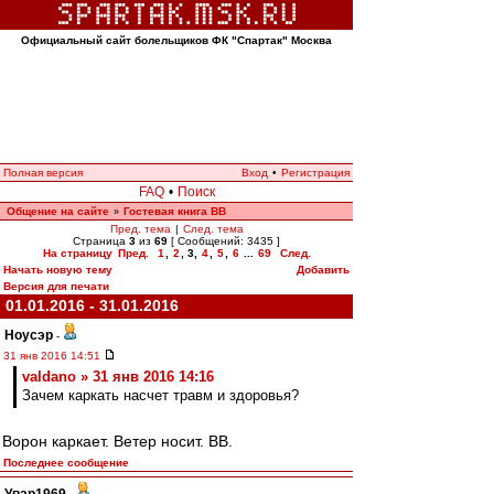
Официальный сайт болельщиков ФК "Спартак" Москва
Полная версия
Вход
•
Регистрация
FAQ
•
Поиск
Общение на сайте
Гостевая книга ВВ
»
Пред. тема
|
След. тема
Страница
3
из
69
[ Сообщений: 3435 ]
На страницу
Пред.
1
,
2
,
3
,
4
,
5
,
6
...
69
След.
Начать новую тему
Добавить
Версия для печати
01.01.2016 - 31.01.2016
Ноусэр
-
31 янв 2016 14:51
valdano » 31 янв 2016 14:16
Зачем каркать насчет травм и здоровья?
Ворон каркает. Ветер носит. ВВ.
Последнее сообщение