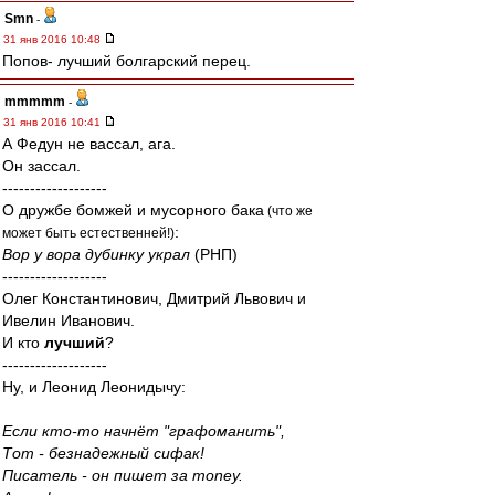
Smn
-
31 янв 2016 10:48
Попов- лучший болгарский перец.
mmmmm
-
31 янв 2016 10:41
А Федун не вассал, ага.
Он зассал.
-------------------
О дружбе бомжей и мусорного бака
(что же
:
может быть естественней!)
Вор у вора дубинку украл
(РНП)
-------------------
Олег Константинович, Дмитрий Львович и
Ивелин Иванович.
И кто
лучший
?
-------------------
Ну, и Леонид Леонидычу:
Если кто-то начнёт "графоманить",
Тот - безнадежный сифак!
Писатель - он пишет за money.