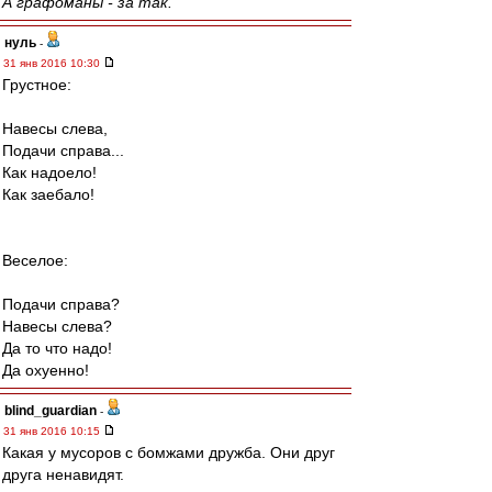
А графоманы - за так.
нуль
-
31 янв 2016 10:30
Грустное:
Навесы слева,
Подачи справа...
Как надоело!
Как заебало!
Веселое:
Подачи справа?
Навесы слева?
Да то что надо!
Да охуенно!
blind_guardian
-
31 янв 2016 10:15
Какая у мусоров с бомжами дружба. Они друг
друга ненавидят.