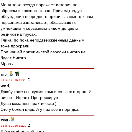
Меня тоже всегда поражает истерия по
вбросам из разного говна. Причем,градус
обсуждения очередного приписываемого к нам
персонажа зашкаливает, обсасывают с
умнейшим и серьёзным видом до цвета
резинки на трусах.
Глика, по пока неподтвержденным данным
тоже просрали.
При нашей прижимистой сволочи никого не
будет Никого.
Мразь.
mp
-
31 янв 2016 11:23
wod
,
Дзюбу тоже все хуями крыли со всех сторон. И
ничего. Играет. Прогрессирует.
Душа команды практически:)
Это у болел цирк. А у них все в порядке.
wod
-
31 янв 2016 11:20
У бомжей редкий цирк...