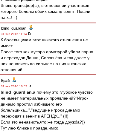
Вновь трансфер(ы), в отношении участников
которого болелы обеих команд вопят: Пошли
на х..! =)
blind_guardian
-
31 янв 2016 11:14
К болельщикам этот никакого отношения не
имеет
После того как мусора арматурой убили парня
и переходов Данни, Соловьёва и так далее у
них ненависть по сильнее на них и конских
отношений.
Край
-
31 янв 2016 10:57
blind_guardian
,а почему это глубокое чувство
не имеет материальных проявлений?"Игрок
динамо простил избившего его
болельщика...","ведущие игроки динамо
переходят в зенит в АРЕНДУ..." (!!)
Если это ненависть,что же тогда дружба?))
Тут
лео
ближе к правде,имхо.