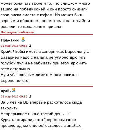
может означать также и то, что слишком много
зашло на победу коней и они просто снизили
свои риски вместе с кэфом. Но может быть
верным и обратное - посмотрели на голы Зе и
решили, то жопа коням пришла
Последнее сообщение
Пражанин
-
01 мар 2016 09:53
Край
, Чтобы иметь в соперниках Барселону с
Баварией надо с начала регулярно дрючить
голубой пул и не забывать при этом дрючить
всех остальных.
Ну и ублюдочным лимитом нам ловить в
Европе нечего.
Край
-
01 мар 2016 09:35
За 5 лет на ВВ впервые расхотелось сюда
заходить.
Непрерывное нытьё третий день... :|
Курчата стирали,а это "пережевывание
прошлогодних опилок" осталось в анаЛах