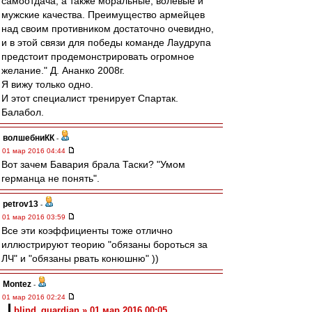
самоотдача, а также моральные, волевые и
мужские качества. Преимущество армейцев
над своим противником достаточно очевидно,
и в этой связи для победы команде Лаудрупа
предстоит продемонстрировать огромное
желание." Д. Ананко 2008г.
Я вижу только одно.
И этот специалист тренирует Спартак.
Балабол.
волшебниКК
-
01 мар 2016 04:44
Вот зачем Бавария брала Таски? "Умом
германца не понять".
petrov13
-
01 мар 2016 03:59
Все эти коэффициенты тоже отлично
иллюстрируют теорию "обязаны бороться за
ЛЧ" и "обязаны рвать конюшню" ))
Montez
-
01 мар 2016 02:24
blind_guardian » 01 мар 2016 00:05