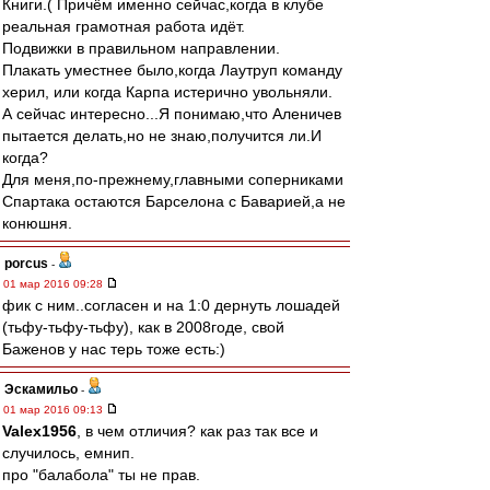
Книги.( Причём именно сейчас,когда в клубе
реальная грамотная работа идёт.
Подвижки в правильном направлении.
Плакать уместнее было,когда Лаутруп команду
херил, или когда Карпа истерично увольняли.
А сейчас интересно...Я понимаю,что Аленичев
пытается делать,но не знаю,получится ли.И
когда?
Для меня,по-прежнему,главными соперниками
Спартака остаются Барселона с Баварией,а не
конюшня.
porcus
-
01 мар 2016 09:28
фик с ним..согласен и на 1:0 дернуть лошадей
(тьфу-тьфу-тьфу), как в 2008годе, свой
Баженов у нас терь тоже есть:)
Эскамильо
-
01 мар 2016 09:13
Valex1956
, в чем отличия? как раз так все и
случилось, емнип.
про "балабола" ты не прав.