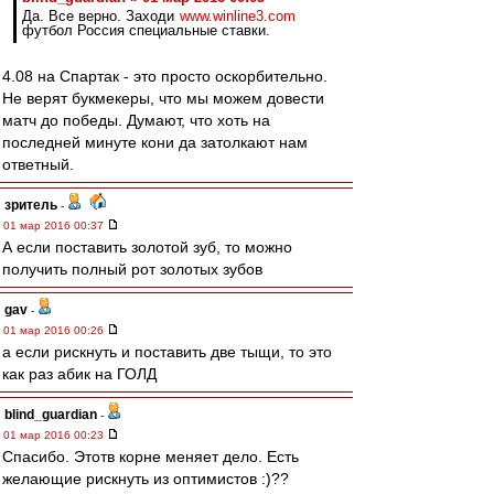
Да. Все верно. Заходи
www.winline3.com
футбол Россия специальные ставки.
4.08 на Спартак - это просто оскорбительно.
Не верят букмекеры, что мы можем довести
матч до победы. Думают, что хоть на
последней минуте кони да затолкают нам
ответный.
зpитель
-
01 мар 2016 00:37
А если поставить золотой зуб, то можно
получить полный рот золотых зубов
gav
-
01 мар 2016 00:26
а если рискнуть и поставить две тыщи, то это
как раз абик на ГОЛД
blind_guardian
-
01 мар 2016 00:23
Спасибо. Этотв корне меняет дело. Есть
желающие рискнуть из оптимистов :)??