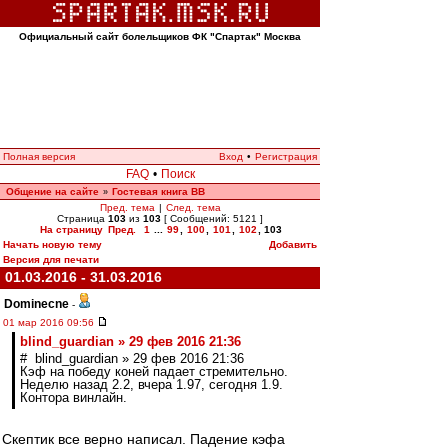
Официальный сайт болельщиков ФК "Спартак" Москва
Полная версия
Вход
•
Регистрация
FAQ
•
Поиск
Общение на сайте
Гостевая книга ВВ
»
Пред. тема
|
След. тема
Страница
103
из
103
[ Сообщений: 5121 ]
На страницу
Пред.
1
...
99
,
100
,
101
,
102
,
103
Начать новую тему
Добавить
Версия для печати
01.03.2016 - 31.03.2016
Dominecne
-
01 мар 2016 09:56
blind_guardian » 29 фев 2016 21:36
# blind_guardian » 29 фев 2016 21:36
Кэф на победу коней падает стремительно.
Неделю назад 2.2, вчера 1.97, сегодня 1.9.
Контора винлайн.
Скептик все верно написал. Падение кэфа