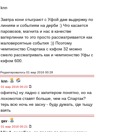
knn
Завтра кони отыграют с Уфой дам выдержку по
линиям и событиям на дерби :) Что касается
паровозов, магнита и нас в качестве
ватерлинии то это просто рассматривается как
маловероятные события :)) Поэтому
чемпионство Спартака с кэфом 32 можно
смело рассматривать как и чемпионство Уфы с
кэфом 600.
Редактировалось 01 мар 2016 00:28
knn
-
01 мар 2016 00:23
офигеть) ну ладно с запитером понятно, но на
лохомотов ставят больше, чем на Спартак?
терь всю ночь не засну - буду думать, где тыщу
взять
gav
-
01 мар 2016 00:21