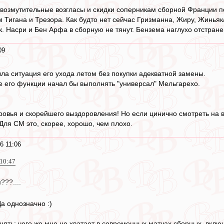
 возмутительные возгласы и скидки соперникам сборной Франции п
м Тигана и Трезора. Как будто нет сейчас Гризманна, Жиру, Жиньяк
. Насри и Бен Арфа в сборную не тянут. Бензема наглухо отстране
09
ла ситуация его ухода летом без покупки адекватной замены.
е его функции начал бы выполнять "универсал" Мельгарехо.
оровья и скорейшего выздоровления! Но если цинично смотреть на в
 Для СМ это, скорее, хорошо, чем плохо.
6 11:06
 10:47
???....
а однозначно :)
нять: чего же мне не хватает в современных матчах сборных, вклю