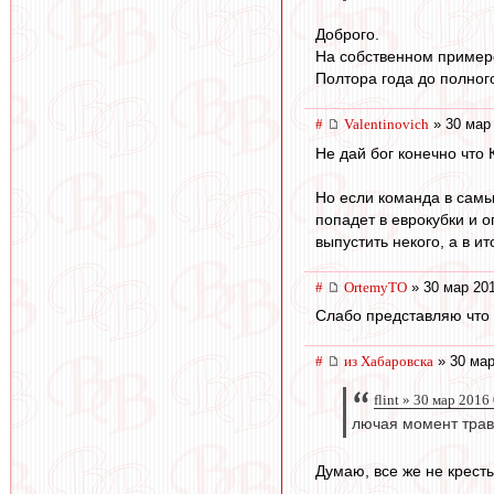
Доброго.
На собственном примере
Полтора года до полног
#
Valentinovich
» 30 мар 
Не дай бог конечно что 
Но если команда в самы
попадет в еврокубки и о
выпустить некого, а в и
#
OrtemyTO
» 30 мар 201
Слабо представляю что 
#
из Хабаровска
» 30 мар
flint » 30 мар 2016
лючая момент трав
Думаю, все же не кресты