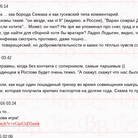
5:14
к ... как борода Семака и как гусевский типа комментарий.
измы такие: "он везде, как vi fi" (видимо, в России), "Варан сожрал
сли хотите"... Может, он пил? Не зря же упоминал про снег, град и 
, где найти для сборной хотя бы вратаря? Ладно Лодыгин, видно, ч
кинфеева смотреть противно, даже тошно...
ыл товарищеский, но доброжелательности и каких-то тёплых чувств 
 03:42
травмы, когда без контакта с соперником, самые паршивые ((
динцем в Ростове будет очень тяжко. "А скажут, скажут что нас было
ли, как еще один лошадиный тренер во время совмещения наигрыва
и, которая получила крепких паспортов на долгие года. Схема то 
16 03:24
то...
ова игра!
/watch?v=vGsoUxD1umk
6 02:09