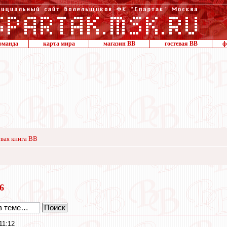
оманда
карта мира
магазин ВВ
гостевая ВВ
ф
вая книга ВВ
16
11:12