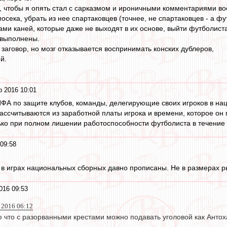
, чтобы я опять стал с сарказмом и ироничными комментариями в
ека, убрать из нее спартаковцев (точнее, не спартаковцев - а фу
ми каней, которые даже не выходят в их основе, выйти футболист
 выполнены.
 заговор, но мозг отказывается воспринимать конских дублеров,
й.
р 2016 10:01
ФА по защите клубов, команды, делегирующие своих игроков в на
ассчитываются из заработной платы игрока и времени, которое он 
ко при полном лишении работоспособности футболиста в течение 
09:58
в играх национальных сборных давно прописаны. Не в размерах р
016 09:53
 2016 06:12
 что с разорванными крестами можно подавать уголовой как Антоха