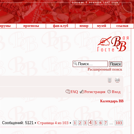
орумы
прогнозы
фан-клуб
юмор
музей
ссылки
Расширенный поиск
FAQ
Регистрация
Вход
Календарь ВВ
4
Сообщений: 5121 •
Страница
4
из
103
•
1
2
3
5
6
7
...
103