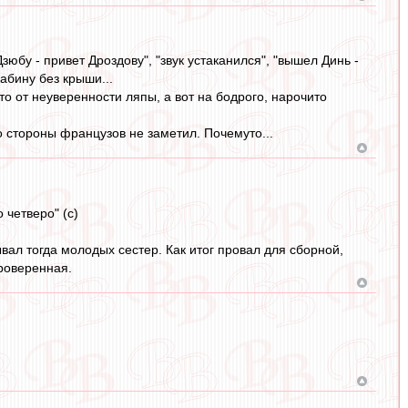
 Дзюбу - привет Дроздову", "звук устаканился", "вышел Динь -
кабину без крыши...
то от неуверенности ляпы, а вот на бодрого, нарочито
со стороны французов не заметил. Почемуто...
 четверо" (с)
л тогда молодых сестер. Как итог провал для сборной,
проверенная.