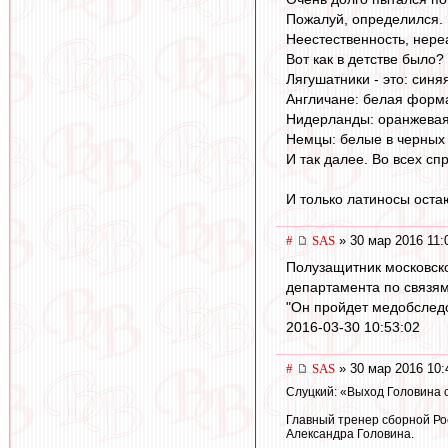
Пожалуй, определился.
Неестественность, нереа
Вот как в детстве было?
Лягушатники - это: синя
Англичане: белая форма
Нидерланды: оранжевая 
Немцы: белые в черных 
И так далее. Во всех с
И только латиносы оста
#
SAS
» 30 мар 2016 11:
Полузащитник московско
департамента по связям
"Он пройдет медобследо
2016-03-30 10:53:02
#
SAS
» 30 мар 2016 10:
Слуцкий: «Выход Головина 
Главный тренер сборной Ро
Александра Головина.