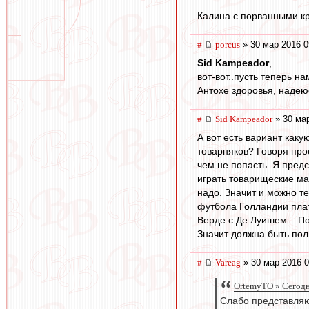
Калина с порванными кр
#
porcus
» 30 мар 2016 0
Sid Kampeador
,
вот-вот..пусть теперь н
Антохе здоровья, надеюс
#
Sid Kampeador
» 30 мар
А вот есть вариант как
товарняков? Говоря про
чем не попасть. Я пред
играть товарищеские ма
надо. Значит и можно т
футбола Голландии плат
Верде c Де Луишем... П
Значит должна быть по
#
Vareag
» 30 мар 2016 0
OrtemyTO » Сегодн
Слабо представляю