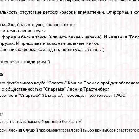
льность, отсутствие детских красок и впечатлений. От формы, в к
я майка, белые трусы, красные гетры.
 и темно-синие трусы.
форма и белые трусы (или чуть ранее - черные). И названия "Голла
трусах. И прикольные запасные зеленые майки.
правочниках форма команд подробно указывалась :)
ются верны традициям :)
05
го футбольного клуба "Спартак" Квинси Промес пройдет обследов
 с общественностью "Спартака" Леонид Трахтенберг.
вание в "Спартаке" 31 марта", - сообщил Трахтенберг ТАСС.
47
связан с отсутствием заболевшего Денисова»
ссии Леонид Слуцкий прокомментировал свой выбор при выборе стартового с