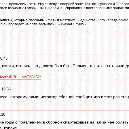
олел, пришлось искать ему замену в опорной зоне. Так как Глушаков и Тарасо
али вариант с Головиным. В целом, он справился с поставленными задачами
болисты, которые способны играть и в оттяжке, и единственного нападающего. 
о он проведет на поле весь матч», – сказал Слуцкий.
..
0:43
 кстати, изначально должен был бить Промес, так как он отлично де
football/fr ... ws/983152/
 10:36
а, которому администратор сборной сообщит, что в этот раз его р
:10
е годы с появлением в сборной спартаковцев начал за нее болеть.
, короче.