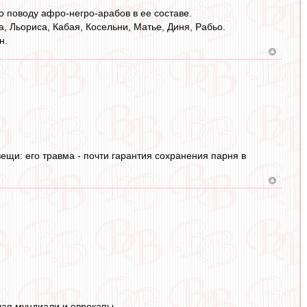
о поводу афро-негро-арабов в ее составе.
а, Льориса, Кабая, Косельни, Матье, Диня, Рабьо.
н.
ещи: его травма - почти гарантия сохранения парня в
чая мундиали и еврокапы.