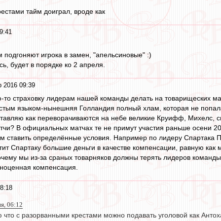
естами тайм доиграл, вроде как
9:41
ам подгоняют игрока в замен, "апельсиновые" :)
ь, будет в порядке ко 2 апреля.
 2016 09:39
ую-то страховку лидерам нашей команды делать на товарищеских м
стым языком-нынешняя Голландия полный хлам, которая не попала
ставляю как переворачиваются на небе великие Круифф, Михелс, смо
тчи? В официальных матчах те не примут участия раньше осени 20
ем ставить определённые условия. Например по лидеру Спартака П
ит Спартаку большие деньги в качестве компенсации, равную как
очему мы из-за сраных товарняков должны терять лидеров команды
лноценная компенсация.
8:18
я, 06:12
 что с разорванными крестами можно подавать уголовой как Антох