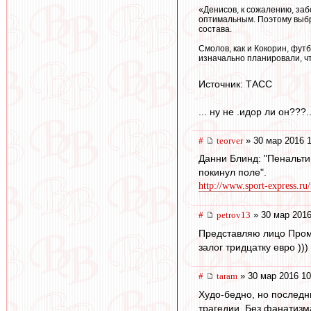
«Денисов, к сожалению, заб
оптимальным. Поэтому выбр
состава.
Смолов, как и Кокорин, фут
изначально планировали, чт
Источник: ТАСС
... ну не .идор ли он???..
#
teorver
» 30 мар 2016 1
Данни Блинд: "Пенальти,
покинул поле".
http://www.sport-express.ru/
#
petrov13
» 30 мар 2016
Представляю лицо Промес
залог тридцатку евро )))
#
taram
» 30 мар 2016 10
Худо-бедно, но последни
трагедии. Без фанатизма