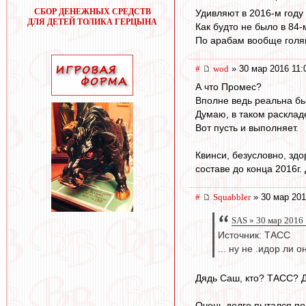
СБОР ДЕНЕЖНЫХ СРЕДСТВ
Удивляют в 2016-м году
ДЛЯ ДЕТЕЙ ТОЛИКА ГЕРЦЫНА
Как будто не было в 84-
По арабам вообще голяк
#
wod
» 30 мар 2016 11:
А что Промес?
Вполне ведь реальна бы
Думаю, в таком расклад
Вот пусть и выполняет.
Квинси, безусловно, зд
составе до конца 2016г.
#
Squabbler
» 30 мар 201
SAS » 30 мар 2016
Источник: ТАСС
... ну не .идор ли он
Дядь Саш, кто? ТАСС? Д
Очень долго пытался по