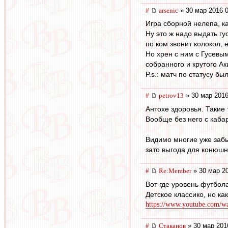
#
arsenic
» 30 мар 2016 0
Игра сборной нелепа, ка
Ну это ж надо выдать гус
по ком звонит колокол, е
Но хрен с ним с Гусевым
собранного и крутого А
P.s.: матч по статусу б
#
petrov13
» 30 мар 2016
Антохе здоровья. Такие 
Вообще без него с кабар
Видимо многие уже забы
зато выгода для конюшн
#
Re:Member
» 30 мар 20
Вот где уровень футбола 
Детское классико, но как
https://www.youtube.com
#
Cтаканов
» 30 мар 201