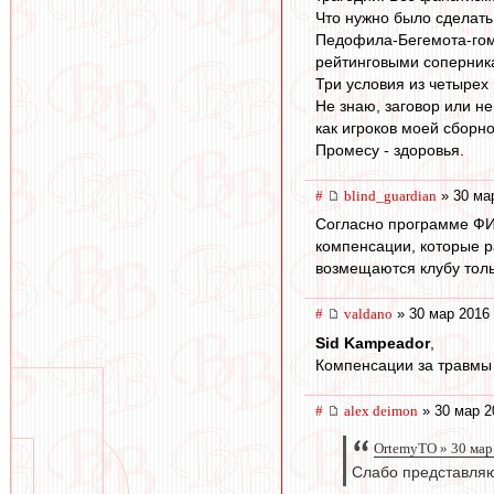
Что нужно было сделать
Педофила-Бегемота-гомос
рейтинговыми соперника
Три условия из четырех
Не знаю, заговор или не
как игроков моей сборно
Промесу - здоровья.
#
blind_guardian
» 30 ма
Согласно программе ФИ
компенсации, которые р
возмещаются клубу толь
#
valdano
» 30 мар 2016 
Sid Kampeador
,
Компенсации за травмы 
#
alex deimon
» 30 мар 2
OrtemyTO » 30 мар
Слабо представляю