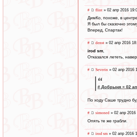
#
flint
» 02 апр 2016 19:
ДимКо, похоже, в центре
Я был бы сказочно этом
Вперед, Спартак!
#
denst
» 02 апр 2016 18
irod sm
,
Отказался лететь, навер
#
Severin
» 02 апр 2016 
# Добрыня » 02 ап
По ходу Саше трудно бу
#
simoned
» 02 апр 2016 
Опять те же грабли.
#
irod sm
» 02 апр 2016 