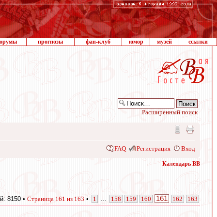
орумы
прогнозы
фан-клуб
юмор
музей
ссылки
Расширенный поиск
FAQ
Регистрация
Вход
Календарь ВВ
161
й: 8150 •
Страница
161
из
163
•
1
...
158
159
160
162
163