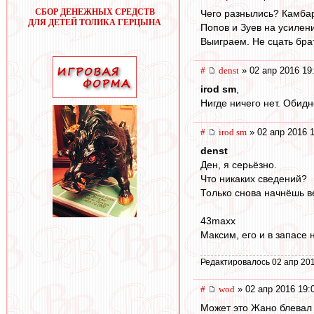
СБОР ДЕНЕЖНЫХ СРЕДСТВ
Чего разнылись? Камбар
ДЛЯ ДЕТЕЙ ТОЛИКА ГЕРЦЫНА
Попов и Зуев на усилен
Выиграем. Не сцать брат
#
denst
» 02 апр 2016 19
irod sm
,
Нигде ничего нет. Обидн
#
irod sm
» 02 апр 2016 
denst
Ден, я серьёзно.
Что никаких сведений?
Только снова начнёшь ве
43maxx
Максим, его и в запасе н
Редактировалось 02 апр 201
#
wod
» 02 апр 2016 19:
Может это Жано блевал