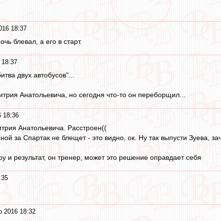
016 18:37
очь блевал, а его в старт.
 18:37
итва двух автобусов"...
итрия Анатольевича, но сегодня что-то он переборщил...
 18:36
итрия Анатольевича. Расстроен((
сной за Спартак не блещет - это видно, ок. Ну так выпусти Зуева, з
у и результат, он тренер, может это решение оправдает себя
:35
р 2016 18:32