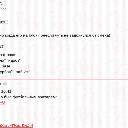
С:
72026
18:03
о когда его на блок понесли чуть не задохнулся от смеха)
47
на фразе.
ла" "идиот"
 базе
урбан" - забьёт!
7:33
, 16:41
но был футбольным вратарём:
QvU
atch?v=PlcuJH9qZr4