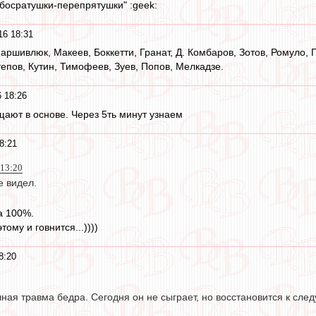
обосратушки-перепрятушки" :geek:
16 18:31
Паршивлюк, Макеев, Боккетти, Гранат, Д. Комбаров, Зотов, Ромуло,
тепов, Кутин, Тимофеев, Зуев, Попов, Мелкадзе.
 18:26
ещают в основе. Через 5ть минут узнаем
8:21
 13:20
е видел.
а 100%.
тому и говнится...))))
8:20
ая травма бедра. Сегодня он не сыграет, но восстановится к след