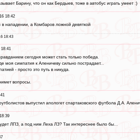
ывает Барину, что он как Бердыев, тоже в автобус играть умеет :)
16 18:42
 в нападении, а Комбаров ложной девяткой
6 18:43
 18:41
оправданием сегодня может стать только победа.
е моя симпатия к Аленичеву сильно пострадает...
патией - просто это путь в никуда.
нимет вопросы.
:41
утболистов выпустил апологет спартаковского футбола Д.А. Алени
18:39
дет ЛПЗ, а под ним Леха ЛЗ? Так интереснее было бы...
37