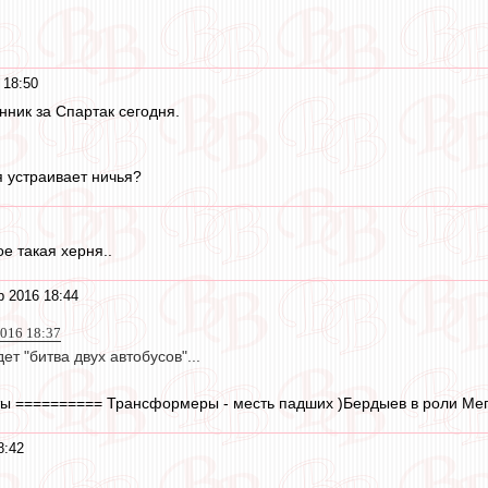
 18:50
инник за Спартак сегодня.
 устраивает ничья?
е такая херня..
р 2016 18:44
016 18:37
ет "битва двух автобусов"...
ты ========== Трансформеры - месть падших )Бердыев в роли Ме
8:42