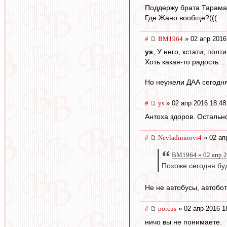
Поддержу брата Тарама
Где Жано вообще?(((
#
BM1964
» 02 апр 2016
ys
, У него, кстати, полт
Хоть какая-то радость...
Но неужели ДАА сегодня
#
ys
» 02 апр 2016 18:48
Антоха здоров. Остально
#
Nevladimirovi4
» 02 ап
BM1964 » 02 апр 2
Похоже сегодня буд
Не не автобусы, автобо
#
porcus
» 02 апр 2016 1
ничо вы не понимаете.