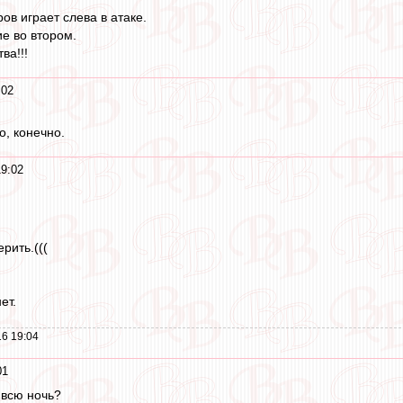
ов играет слева в атаке.
ие во втором.
ва!!!
:02
о, конечно.
19:02
рить.(((
ет.
6 19:04
01
 всю ночь?