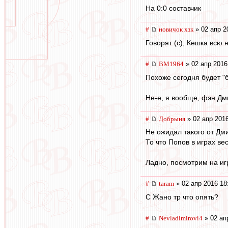
На 0:0 составчик
#
новичок хзк
» 02 апр 2
Говорят (с), Кешка всю н
#
BM1964
» 02 апр 2016
Похоже сегодня будет "б
Не-е, я вообще, фэн Дм
#
Добрыня
» 02 апр 2016
Не ожидал такого от Дм
То что Попов в играх ве
Ладно, посмотрим на игр
#
taram
» 02 апр 2016 18
С Жано тр что опять?
#
Nevladimirovi4
» 02 ап