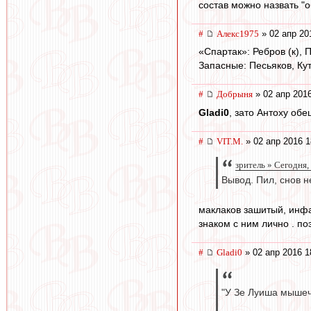
состав можно назвать "
#
Алекс1975
» 02 апр 20
«Спартак»: Ребров (к), 
Запасные: Песьяков, Ку
#
Добрыня
» 02 апр 2016
Gladi0
, зато Антоху об
#
VIT.M.
» 02 апр 2016 1
зpитель » Сегодня,
Вывод. Пил, снов н
маклаков зашитый, инф
знаком с ним лично . поэ
#
Gladi0
» 02 апр 2016 1
"У Зе Луиша мышечн