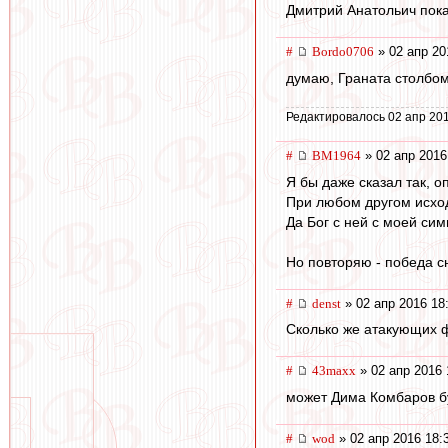
Дмитрий Анатольич показ
#
Bordo0706
» 02 апр 20
думаю, Граната столбом
Редактировалось 02 апр 201
#
BM1964
» 02 апр 2016
Я бы даже сказал так, 
При любом другом исход
Да Бог с ней с моей сим
Но повторяю - победа с
#
denst
» 02 апр 2016 18
Сколько же атакующих ф
#
43maxx
» 02 апр 2016 
может Дима Комбаров бу
#
wod
» 02 апр 2016 18: