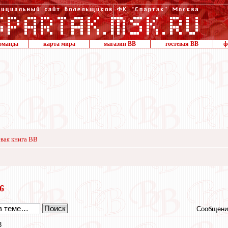
оманда
карта мира
магазин ВВ
гостевая ВВ
ф
вая книга ВВ
16
Сообщени
3