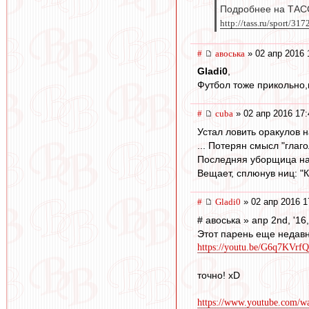
Подробнее на ТАС
http://tass.ru/sport/31
#
авоська
» 02 апр 2016 
Gladi0
,
Футбол тоже прикольно,н
#
cuba
» 02 апр 2016 17:
Устал ловить оракулов 
... Потерян смысл "глаго
Последняя уборщица на
Вещает, сплюнув ниц: "К
#
Gladi0
» 02 апр 2016 1
# авоська » апр 2nd, '16
Этот парень еще недав
https://youtu.be/G6q7KVrf
точно! xD
https://www.youtube.com/w