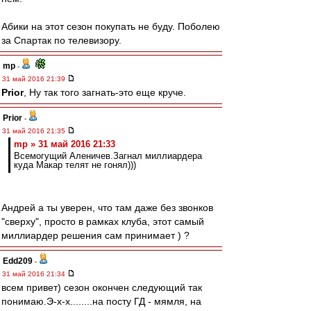
Абики на этот сезон покупать не буду. Поболею
за Спартак по телевизору.
mp
-
31 май 2016 21:39
Prior
, Ну так того загнать-это еще круче.
Prior
-
31 май 2016 21:35
mp » 31 май 2016 21:33
Всемогущий Аленичев.Загнал миллиардера
куда Макар телят не гонял)))
Андрей а ты уверен, что там даже без звонков
"сверху", просто в рамках клуба, этот самый
миллиардер решения сам принимает ) ?
Edd209
-
31 май 2016 21:34
всем привет) сезон окончен следующий так
понимаю.Э-х-х........на посту ГД - мямля, на