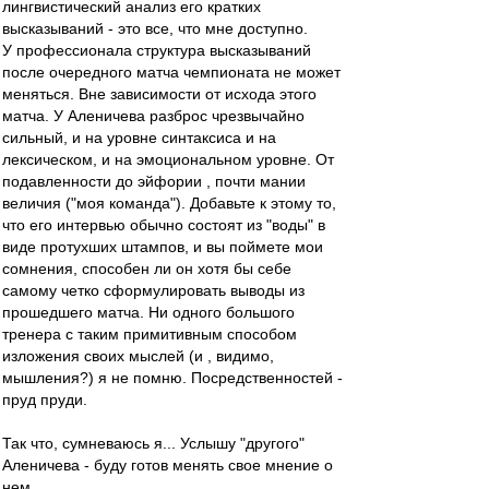
лингвистический анализ его кратких
высказываний - это все, что мне доступно.
У профессионала структура высказываний
после очередного матча чемпионата не может
меняться. Вне зависимости от исхода этого
матча. У Аленичева разброс чрезвычайно
сильный, и на уровне синтаксиса и на
лексическом, и на эмоциональном уровне. От
подавленности до эйфории , почти мании
величия ("моя команда"). Добавьте к этому то,
что его интервью обычно состоят из "воды" в
виде протухших штампов, и вы поймете мои
сомнения, способен ли он хотя бы себе
самому четко сформулировать выводы из
прошедшего матча. Ни одного большого
тренера с таким примитивным способом
изложения своих мыслей (и , видимо,
мышления?) я не помню. Посредственностей -
пруд пруди.
Так что, сумневаюсь я... Услышу "другого"
Аленичева - буду готов менять свое мнение о
нем.