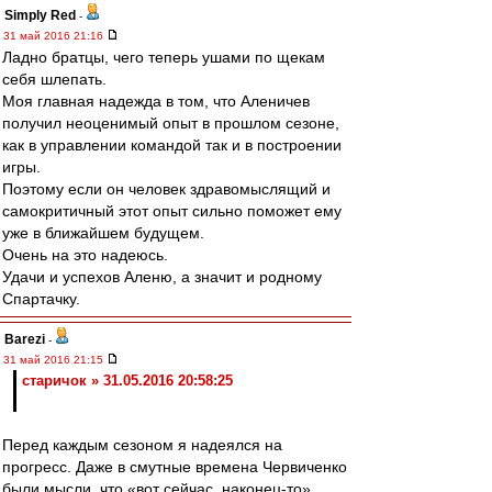
Simply Red
-
31 май 2016 21:16
Ладно братцы, чего теперь ушами по щекам
себя шлепать.
Моя главная надежда в том, что Аленичев
получил неоценимый опыт в прошлом сезоне,
как в управлении командой так и в построении
игры.
Поэтому если он человек здравомыслящий и
самокритичный этот опыт сильно поможет ему
уже в ближайшем будущем.
Очень на это надеюсь.
Удачи и успехов Аленю, а значит и родному
Спартачку.
Barezi
-
31 май 2016 21:15
старичок » 31.05.2016 20:58:25
Перед каждым сезоном я надеялся на
прогресс. Даже в смутные времена Червиченко
были мысли, что «вот сейчас, наконец-то»..