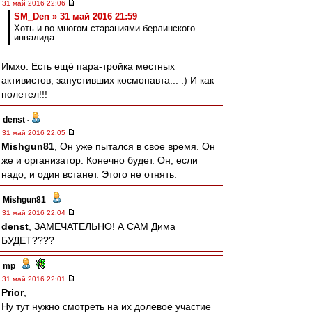
31 май 2016 22:06
SM_Den » 31 май 2016 21:59
Хоть и во многом стараниями берлинского
инвалида.
Имхо. Есть ещё пара-тройка местных
активистов, запустивших космонавта... :) И как
полетел!!!
denst
-
31 май 2016 22:05
Mishgun81
, Он уже пытался в свое время. Он
же и организатор. Конечно будет. Он, если
надо, и один встанет. Этого не отнять.
Mishgun81
-
31 май 2016 22:04
denst
, ЗАМЕЧАТЕЛЬНО! А САМ Дима
БУДЕТ????
mp
-
31 май 2016 22:01
Prior
,
Ну тут нужно смотреть на их долевое участие