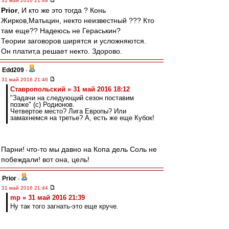
31 май 2016 21:48
Prior
, И кто же это тогда ? Конь
Жирков,Матыцин, некто неизвестный ??? Кто
там еще?? Надеюсь не Гераськин?
Теории заговоров ширятся и усложняются.
Он платит,а решает некто. Здорово.
Edd209
-
31 май 2016 21:46
Ставропольский » 31 май 2016 18:12
"Задачи на следующий сезон поставим
позже" (с) Родионов.
Четвертое место? Лига Европы? Или
замахнемся на третье? А, есть же еще Кубок!
Парни! что-то мы давно на Копа дель Соль не
побеждали! вот она, цель!
Prior
-
31 май 2016 21:44
mp » 31 май 2016 21:39
Ну так того загнать-это еще круче.