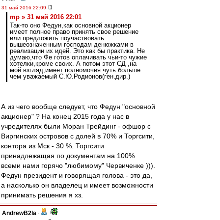
31 май 2016 22:09
mp » 31 май 2016 22:01
Так-то оно Федун,как основной акционер
имеет полное право принять свое решение
или предложить поучаствовать
вышеозначенным господам денюжками в
реализации их идей. Это как бы практика. Не
думаю,что Фе готов оплачивать чьи-то чужие
хотелки,кроме своих. А потом этот СД ,на
мой взгляд,имеет полномочия чуть больше
чем уважаемый С.Ю.Родионов(ген.дир.)
А из чего вообще следует, что Федун "основной
акционер" ? На конец 2015 года у нас в
учредителях были Моран Трейдинг - офшор с
Виргинских островов с долей в 70% и Торгсити,
контора из Мск - 30 %. Торгсити
принадлежащая по документам на 100%
всеми нами горячо "любимому" Червиченке ))).
Федун президент и говорящая голова - это да,
а насколько он владелец и имеет возможности
принимать решения я хз.
AndrewB2la
-