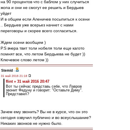
на 90 процентов что с баблом у них случиться
жопа и они не смогут ее решить и Бердыев
уйдет
И в общем если Аленичев посыпиться к осени
.. Бердыев уже всерьез начнет с нами
переговоры и скорее всего согласиться.
Ждем осени вообщем )
P.S вчера твит толи нобеля толи еще кагото
помнят все, что летом Бердыева не будет ))
Ключевое слово летом ))
Stemid
-
31 май 2016 21:18
flint » 31 май 2016 20:47
Вот ты сейчас представь себе, что Лавров
звонит Федуну и говорит: "Оставьте Диму".
Представил?
Зачем ему звонить? Вы не в курсе, что он это
сегодня озвучил публично и во всеуслышание?
Никаких звонков не нужно было.