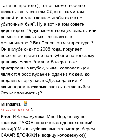
Так я не про того ), тот он может вообще
сказать "вот у вас там СД есть, сами там
решайте, а мне главное чтобы актив не
убыточным был". Ну а вот на том совете
директоров, Федун может всем указывать, или
он может и оказаться так сказать в
меньшинстве ? Вот Попов, он чья креатура ?
Он в клубе сидит с 2008 года, покупает
последнее время по пол-Кубани по конскому
ценнику. Некто Роман и Валера тоже
пристроены в клубах, чьими совладельцем
являются босс Кубани и один из людей, до
недавних пор у нас в СД заседавший. А
акционером насколько знаю и остающийся.
Это как понимать )?
Mishgun81
-
31 май 2016 21:44
Prior
, ЙЙээхх мужики! Мне Пердяевцу не
знакомо ТАКОЕ понятие как односолодовый
виски((( Мы в глубинке вместо вискаря берем
САХАР, ДРОЖЖИ и водицу колодезную)))