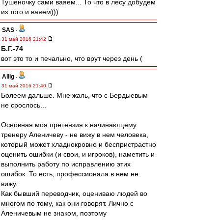
Тушеночку сами ваяем... То что в лесу добудем
из того и ваяем)))
SAS
-
31 май 2016 21:42
Б.Г.-74
вот это то и печально, что врут через день (
Allig
-
31 май 2016 21:40
Болеем дальше. Мне жаль, что с Бердыевым
не срослось...
Основная моя претензия к начинающему
тренеру Аленичеву - не вижу в нем человека,
который может хладнокровно и беспристрастно
оценить ошибки (и свои, и игроков), наметить и
выполнить работу по исправлению этих
ошибок. То есть, профессионала в нем не
вижу.
Как бывший переводчик, оцениваю людей во
многом по тому, как они говорят. Лично с
Аленичевым не знаком, поэтому