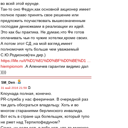
во всей этой ерунде.
Так-то оно Федун,как основной акционер имеет
полное право принять свое решение или
предложить поучаствовать вышеозначенным
господам денюжками в реализации их идей.
Это как бы практика. Не думаю,что Фе готов
оплачивать чьи-то чужие хотелки,кроме своих.
А потом этот СД ,на мой взгляд,имеет
полномочия чуть больше чем уважаемый
С.Ю.Родионов(ген.дир.)
https://life.ru/t/%D1%81%D0%BF%D0%BE%D1 ...
hiempionom
.А Аленичев гарантии видимо дал
))))
SM_Den
-
31 май 2016 21:59
Клоунада полная, конечно.
PR-служба у нас фееричная. В очередной раз
так дать обосраться владельцу. Хоть и во
многом стараниями берлинского инвалида.
Вот есть в стране ща болельщик, который тупо
не ржет над Терпилофедуном?
Ссука, ну если есть в тебе хоть что-то мужское,