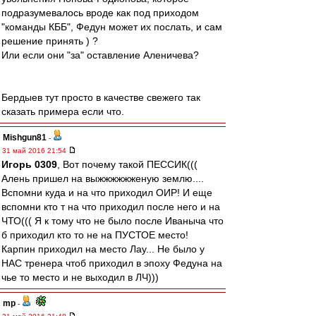
подразумевалось вроде как под приходом
"команды КББ", Федун может их послать, и сам
решение принять ) ?
Или если они "за" оставление Аленичева?
Бердыев тут просто в качестве свежего так
сказать примера если что.
Mishgun81
-
31 май 2016 21:54
Игорь 0309
, Вот почему такой ПЕССИК(((
Алень пришел на выжжжжжженую землю....
Вспомни куда и на что приходил ОИР! И еще
вспомни кто т на что приходил после него и на
ЧТО((( Я к тому что не было после Иваныча что
б приходил кто то не на ПУСТОЕ место!
Карпин приходил на место Лау... Не было у
НАС тренера чтоб приходил в эпоху Федуна на
чье то место и не выходил в ЛЧ)))
mp
-