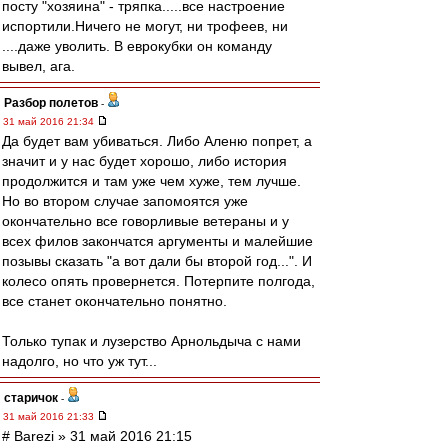
посту "хозяина" - тряпка.....все настроение
испортили.Ничего не могут, ни трофеев, ни
....даже уволить. В еврокубки он команду
вывел, ага.
Разбор полетов
-
31 май 2016 21:34
Да будет вам убиваться. Либо Аленю попрет, а
значит и у нас будет хорошо, либо история
продолжится и там уже чем хуже, тем лучше.
Но во втором случае запомоятся уже
окончательно все говорливые ветераны и у
всех филов закончатся аргументы и малейшие
позывы сказать "а вот дали бы второй год...". И
колесо опять провернется. Потерпите полгода,
все станет окончательно понятно.
Только тупак и лузерство Арнольдыча с нами
надолго, но что уж тут...
старичок
-
31 май 2016 21:33
# Barezi » 31 май 2016 21:15