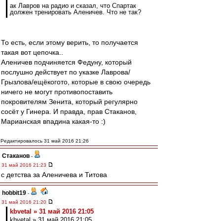
ак Лавров на радио и сказал, что Спартак
должен тренировать Аленичев. Что не так?
То есть, если этому верить, то получается
такая вот цепочка..
Аленичев подчиняется Федуну, который
послушно действует по указке Лаврова/
Грызлова/ещёкогото, которые в свою очередь
ничего не могут противопоставить
покровителям Зенита, который регулярно
сосёт у Гинера. И правда, прав Стаканов,
Марианская впадина какая-то :)
Редактировалось 31 май 2016 21:26
Cтаканов
-
31 май 2016 21:23
с детства за Аленичева и Титова
hobbit19
-
31 май 2016 21:20
kbvetal » 31 май 2016 21:05
kbvetal » 31 май 2016 21:05