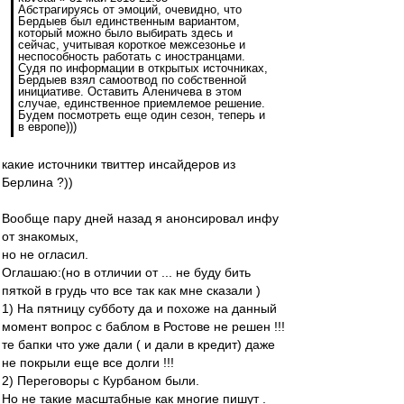
Абстрагируясь от эмоций, очевидно, что
Бердыев был единственным вариантом,
который можно было выбирать здесь и
сейчас, учитывая короткое межсезонье и
неспособность работать с иностранцами.
Судя по информации в открытых источниках,
Бердыев взял самоотвод по собственной
инициативе. Оставить Аленичева в этом
случае, единственное приемлемое решение.
Будем посмотреть еще один сезон, теперь и
в европе)))
какие источники твиттер инсайдеров из
Берлина ?))
Вообще пару дней назад я анонсировал инфу
от знакомых,
но не огласил.
Оглашаю:(но в отличии от ... не буду бить
пяткой в грудь что все так как мне сказали )
1) На пятницу субботу да и похоже на данный
момент вопрос с баблом в Ростове не решен !!!
те бапки что уже дали ( и дали в кредит) даже
не покрыли еще все долги !!!
2) Переговоры с Курбаном были.
Но не такие масштабные как многие пишут .