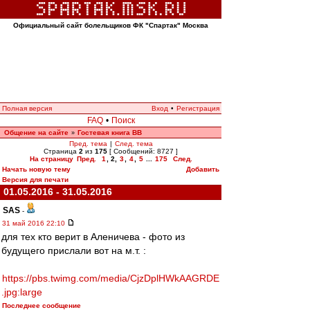
Официальный сайт болельщиков ФК "Спартак" Москва
Полная версия
Вход
•
Регистрация
FAQ
•
Поиск
Общение на сайте
Гостевая книга ВВ
»
Пред. тема
|
След. тема
Страница
2
из
175
[ Сообщений: 8727 ]
На страницу
Пред.
1
,
2
,
3
,
4
,
5
...
175
След.
Начать новую тему
Добавить
Версия для печати
01.05.2016 - 31.05.2016
SAS
-
31 май 2016 22:10
для тех кто верит в Аленичева - фото из
будущего прислали вот на м.т. :
https://pbs.twimg.com/media/CjzDplHWkAAGRDE
.jpg:large
Последнее сообщение