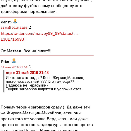
дай ответку футбольному сообществу хоть
трансферами нормальными.
denst
-
31 май 2016 21:58
https://twitter.com/matvey99_99/status/ ...
1301716993
От Матвея. Все на пикет!!!
Prior
-
31 май 2016 21:54
mp » 31 май 2016 21:48
И кто же это тогда ? Конь Жирков,Матыцин,
некто неизвестный ??? Кто там еще??
Надеюсь не Гераськин?
Теории заговоров ширятся и усложняются.
Почему теории заговоров сразу ). Да даже эти
же Жирков-Матыцин-Михайлов, если они
против того же условно Бердыева - или даже
против не столько кандидатуры, сколько против
увольнения Попова-Родионова, которое