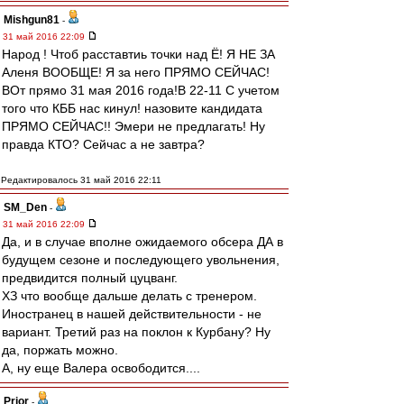
Mishgun81
-
31 май 2016 22:09
Народ ! Чтоб расставтиь точки над Ё! Я НЕ ЗА
Аленя ВООБЩЕ! Я за него ПРЯМО СЕЙЧАС!
ВОт прямо 31 мая 2016 года!В 22-11 С учетом
того что КББ нас кинул! назовите кандидата
ПРЯМО СЕЙЧАС!! Эмери не предлагать! Ну
правда КТО? Сейчас а не завтра?
Редактировалось 31 май 2016 22:11
SM_Den
-
31 май 2016 22:09
Да, и в случае вполне ожидаемого обсера ДА в
будущем сезоне и последующего увольнения,
предвидится полный цуцванг.
ХЗ что вообще дальше делать с тренером.
Иностранец в нашей действительности - не
вариант. Третий раз на поклон к Курбану? Ну
да, поржать можно.
А, ну еще Валера освободится....
Prior
-