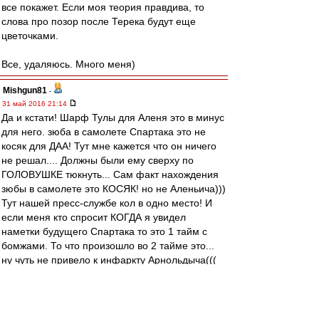
все покажет. Если моя теория правдива, то
слова про позор после Терека будут еще
цветочками.
Все, удаляюсь. Много меня)
Mishgun81
-
31 май 2016 21:14
Да и кстати! Шарф Тулы для Аленя это в минус
для него. зюба в самолете Спартака это не
косяк для ДАА! Тут мне кажется что он ничего
не решал.... Должны были ему сверху по
ГОЛОВУШКЕ тюкнуть... Сам факт нахождения
зюбы в самолете это КОСЯК! но не Аленьича)))
Тут нашей пресс-службе кол в одно место! И
если меня кто спросит КОГДА я увидел
наметки будущего Спартака то это 1 тайм с
бомжами. То что произошло во 2 тайме это...
ну чуть не привело к инфаркту Арнольдыча(((
Матч с Мордвой это продолжение матча с
бамжой... И только после этого произошел
разговор с Фратрией! ЭЭЭЭх его бы пораньше
чуть чуть! Потом все пошло "нормально" ... Но