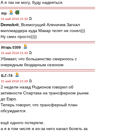
А я так не могу, буду надеяться.
mp
-
31 май 2016 21:33
Demokrit
, Всемогущий Аленичев.Загнал
миллиардера куда Макар телят не гонял)))
Ну смех просто))))
Игорь 0309
-
31 май 2016 21:30
Убивает, что большинство смирилось с
очередным бездарным сезоном
Б.Г.-74
-
31 май 2016 21:29
2 недели назад Родионов говорил об
активности Спартака на трансферном рынке
до Евро.
Теперь говорит, что трансферный план
обсуждается.
ещё одного потеряли..
а я в том числе и из-за него начал болеть за