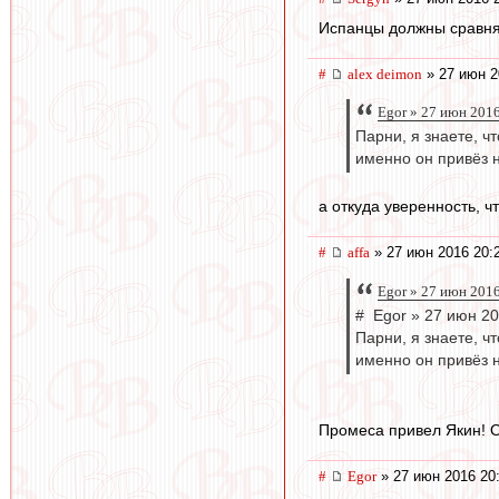
Испанцы должны сравнять
#
alex deimon
» 27 июн 2
Egor » 27 июн 201
Парни, я знаете, ч
именно он привёз н
а откуда уверенность, ч
#
affa
» 27 июн 2016 20:
Egor » 27 июн 201
# Egor » 27 июн 20
Парни, я знаете, ч
именно он привёз н
Промеса привел Якин! О
#
Egor
» 27 июн 2016 20