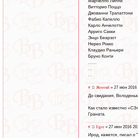
Марчелло Липпи
Витторио Поццо
Джованни Трапаттони
Фабио Капелло
Карло Анчелотти
Арриго Сакки
Энцо Беарзот
Нерео Рокко
Клаудио Раньери
Бруно Конти
.......
...
...
#
Жентяй
» 27 июн 2016 
До свидания, Володеньк
Как стало известно «СЭ
Граната.
#
Egor
» 27 июн 2016 20
Ирод, кажется, писал о 