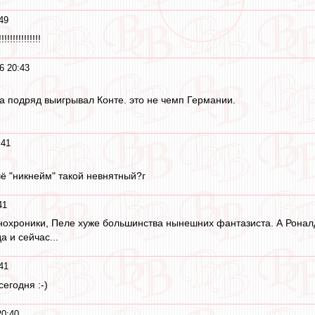
49
!!!!!!!!!!!
6 20:43
а подряд выигрывал Конте. это не чемп Германии.
:41
чё "никнейм" такой невнятный?г
41
нохроники, Пеле хуже большинства нынешних фантазиста. А Ронал
а и сейчас...
41
сегодня :-)
20:40