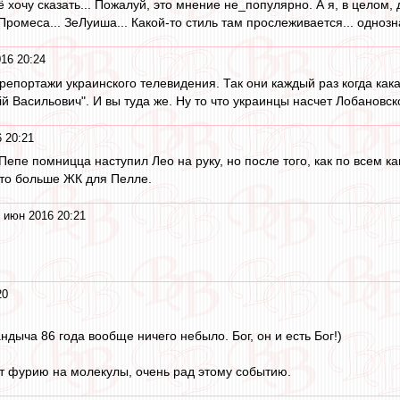
ё хочу сказать... Пожалуй, это мнение не_популярно. А я, в целом
Промеса... ЗеЛуиша... Какой-то стиль там прослеживается... однозн
16 20:24
репортажи украинского телевидения. Так они каждый раз когда как
iй Васильович". И вы туда же. Ну то что украинцы насчет Лобановск
 20:21
Пепе помницца наступил Лео на руку, но после того, как по всем к
 это больше ЖК для Пелле.
 июн 2016 20:21
20
ндыча 86 года вообще ничего небыло. Бог, он и есть Бог!)
 фурию на молекулы, очень рад этому событию.