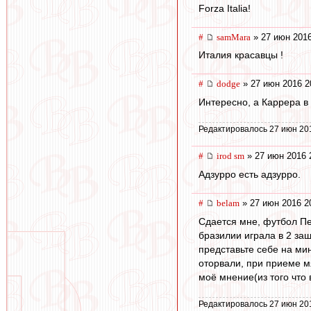
Forza Italia!
#
samMara
» 27 июн 2016
Италия красавцы !
#
dodge
» 27 июн 2016 2
Интересно, а Каррера в
Редактировалось 27 июн 20
#
irod sm
» 27 июн 2016 
Адзурро есть адзурро.
#
belam
» 27 июн 2016 2
Сдается мне, футбол Пеле
бразилии играла в 2 защ
представьте себе на мин
оторвали, при приеме мяч
моё мнение(из того что в
Редактировалось 27 июн 20