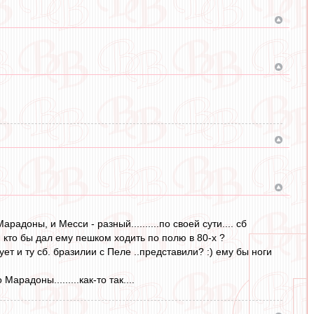
адоны, и Месси - разный..........по своей сути.... сб
) кто бы дал ему пешком ходить по полю в 80-х ?
т и ту сб. бразилии с Пеле ..представили? :) ему бы ноги
радоны.........как-то так....