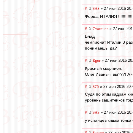
#
SAS
» 27 июн 2016 20:
Форца, ИТАЛИЯ !!!!!!!!!!!!!!!!
#
Cтаканов
» 27 июн 201
Влад
чемпионат Италии 3 раз
понимаешь, да?
#
Egor
» 27 июн 2016 20
Красный скорпион,
Олег Иваныч, вы???! А 
#
S75
» 27 июн 2016 20:
Судя по этим кадрам ки
уровень защитников тогд
#
SAS
» 27 июн 2016 20:
у испанцев кишка тонка 
#
Sergyn
» 27 июн 2016 