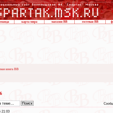
оманда
карта мира
магазин ВВ
гостевая ВВ
ф
вая книга ВВ
16
Сообщ
 21:03