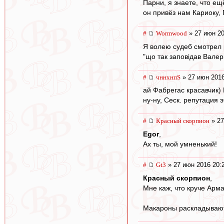
Парни, я знаете, что ещ
он привёз нам Кариоку, 
#
Wormwood
» 27 июн 20
Я волею судеб смотрел 
"що так заповiдав Валер
#
чннхнпS
» 27 июн 2016
ай Фабрегас красавчик) 
ну-ну, Сеск. репутация
#
Красный скорпион
» 27
Egor
,
Ах ты, мой умненький!
#
Gt3
» 27 июн 2016 20:
Красный скорпион
,
Мне каж, что круче Арма
Макароны раскладывают