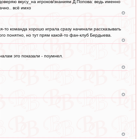
, доверяю вкусу_на игроков/знаниям Д.Попова: ведь именно
ачно.. всё имхо
ая-то команда хорошо играла сразу начинали рассказывать
ого понятно, но тут прям какой-то фан-клуб Бердыева.
аналам это показали - поумнел.