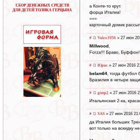
СБОР ДЕНЕЖНЫХ СРЕДСТВ
а Конте-то крут.
ДЛЯ ДЕТЕЙ ТОЛИКА ГЕРЦЫНА
форца Италиа!
===
карточный домик рассып
#
Valex1956
» 27 июн 20
Millwood
,
Forza!!! Браво, Буффон
#
Юрис
» 27 июн 2016 2
belam64
, тогда футбол 
Бразилия в четыре защи
#
gimp2
» 27 июн 2016 2
Итальянская 2-ка, краса
#
SAS
» 27 июн 2016 21:
да Италия больших Трене
вот только на вскидку н