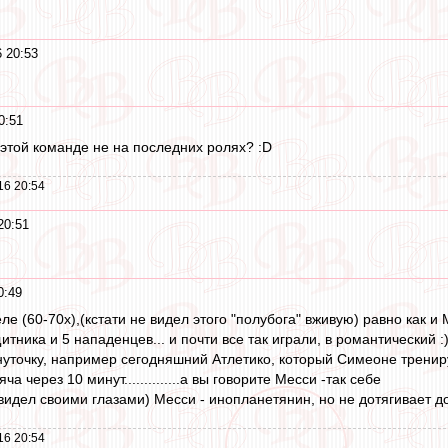
 20:53
0:51
 этой команде не на последних ролях? :D
16 20:54
20:51
0:49
 (60-70х),(кстати не видел этого "полубога" вживую) равно как и Мар
итника и 5 нападенцев... и почти все так играли, в романтический :
уточку, например сегодняшний Атлетико, который Симеоне тренируе
а через 10 минут..............а вы говорите Месси -так себе
идел своими глазами) Месси - инопланетянин, но не дотягивает до Ма
16 20:54