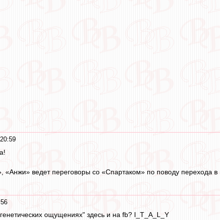
20:59
а!
», «Анжи» ведет переговоры со «Спартаком» по поводу перехода в
:56
"генетических ощущениях" здесь и на fb? I_Т_А_L_Y