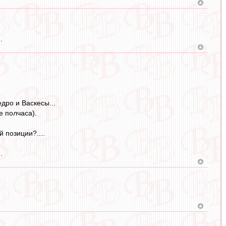
.
дро и Васкесы...
е полчаса).
 позиции?....
.