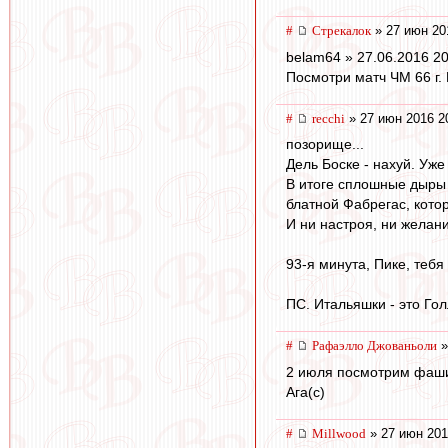
#
Стрекалок
» 27 июн 20
belam64 » 27.06.2016 20
Посмотри матч ЧМ 66 г.
#
recchi
» 27 июн 2016 2
позорище...
Дель Боске - нахуй. Уже
В итоге сплошные дыры 
блатной Фабрегас, кото
И ни настроя, ни желани
93-я минута, Пике, тебя
ПС. Итальяшки - это Гол
#
Рафаэлло Джованьоли
»
2 июля посмотрим фашис
Ага(с)
#
Millwood
» 27 июн 201