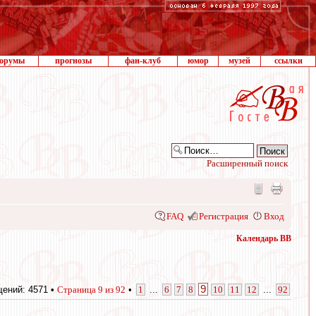
орумы
прогнозы
фан-клуб
юмор
музей
ссылки
Расширенный поиск
FAQ
Регистрация
Вход
Календарь ВВ
9
ений: 4571 •
Страница
9
из
92
•
1
...
6
7
8
10
11
12
...
92