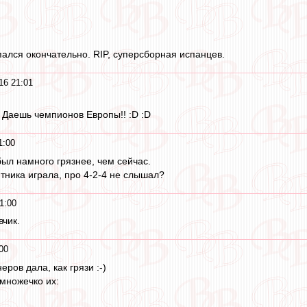
ался окончательно. RIP, суперсборная испанцев.
16 21:01
! Даешь чемпионов Европы!! :D :D
1:00
был намного грязнее, чем сейчас.
тника играла, про 4-2-4 не слышал?
1:00
вчик.
00
ров дала, как грязи :-)
емножечко их: