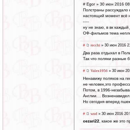
# Egor » 30 июн 2016 08
Полстраны рассуждало н
настоящий момент всё н
----
ну не знаю, в вк каждый
ОФ-фильмов тема неплох
#
recchi
» 30 июн 2016 2
Два раза отдыхал в Пол
Так что поляки разные б
#
Valex1956
» 30 июн 20
Ненавижу поляков на ге
не человек,это професси
Потом, в 1996-незабыва
Англии.... Возненавиде
Но сегодня-вперед пшеки, 
#
wod
» 30 июн 2016 20:
cezari22
, какое же это 