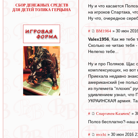
СБОР ДЕНЕЖНЫХ СРЕДСТВ
Ну и что касается Поло
ДЛЯ ДЕТЕЙ ТОЛИКА ГЕРЦЫНА
на игроков Спартака, ч
Ну что, очередное сере
#
BM1964
» 30 июн 2016
Valex1956
, Как же тебе 
Сколько не читаю тебя -
Нелегко тебе...
Ну и про Поляков. Щас о
комплексующих, но вот
Приехала недавно знако
американский (не польск
из пулемета "плохих" ру
удивлением узнал, что 
УКРАИНСКАЯ армия. Так чт
#
Спартачек-Казачек!
» 3
Полоз бесплатно?-наш к
#
recchi
» 30 июн 2016 2