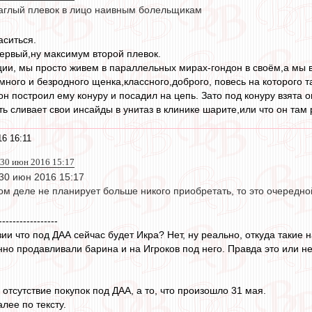
наглый плевок в лицо наивным болельщикам
аситься.
ервый,ну максимум второй плевок.
ции, мы просто живем в параллельных мирах-гондон в своём,а мы в 
ного и безродного щенка,классного,доброго, повесь на которого та
он построил ему конуру и посадил на цепь. Зато под конуру взята
ть сливает свои инсайды в унитаз в клинике шарите,или что он там 
6 16:11
30 июн 2016 15:17
30 июн 2016 15:17
м деле не планирует больше никого приобретать, то это очередн
-----------------
зии что под ДАА сейчас будет Икра? Нет, ну реально, откуда такие н
нно продавливали барина и на Игроков под него. Правда это или нет 
отсутствие покупок под ДАА, а то, что произошло 31 мая.
далее по тексту.