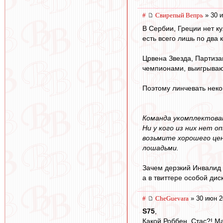
#
Свирепый Вепрь
» 30 и
В Сербии, Греции нет к
есть всего лишь по два 
Црвена Звезда, Партиза
чемпионами, выигрывают
Поэтому линчевать неко
Команда укомплектова
Ни у кого из них нет 
возьмите хорошего це
лошадьми.
Зачем дерзкий Инвалид 
а в твиттере особой дис
#
CheGuevara
» 30 июн 2
S75
,
Какой Роббен, Стас?! М