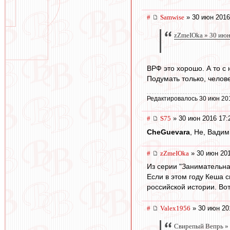
#
Samwise
» 30 июн 2016
zZmeIOka » 30 июн
ВРФ это хорошо. А то с
Подумать только, челов
Редактировалось 30 июн 20
#
S75
» 30 июн 2016 17:
CheGuevara
, Не, Вадим
#
zZmeIOka
» 30 июн 201
Из серии "Занимательна
Если в этом году Кеша 
российской истории. Вот
#
Valex1956
» 30 июн 20
Свирепый Вепрь » 