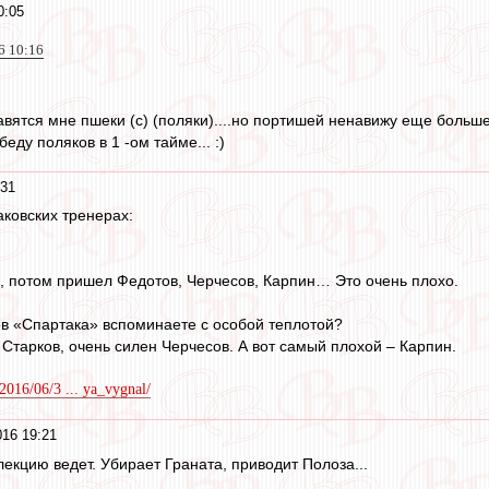
0:05
6 10:16
вятся мне пшеки (с) (поляки)....но портишей ненавижу еще больше...
еду поляков в 1 -ом тайме... :)
:31
ковских тренерах:
, потом пришел Федотов, Черчесов, Карпин… Это очень плохо.
ров «Спартака» вспоминаете с особой теплотой?
Старков, очень силен Черчесов. А вот самый плохой – Карпин.
/2016/06/3 ... ya_vygnal/
16 19:21
екцию ведет. Убирает Граната, приводит Полоза...