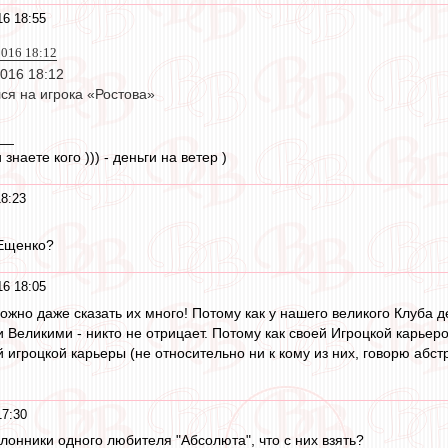
6 18:55
2016 18:12
2016 18:12
ся на игрока «Ростова»
__
знаете кого ))) - деньги на ветер )
8:23
 Ещенко?
6 18:05
можно даже сказать их много! Потому как у нашего великого Клуба 
ли Великими - никто не отрицает. Потому как своей Игроцкой карь
 игроцкой карьеры (не относительно ни к кому из них, говорю абстр
17:30
оклонники одного любителя "Абсолюта", что с них взять?