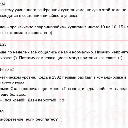
:34
а тему учинённого во Франции хулиганизма, нихуя в этой теме не 
аходится в состоянии дичайшего упадка.
 день про какие-то спарринг-забивы хулиганья инфа: 10 на 10, 15 н
о так романтизирована :)).
1:23
ьше по неделе - все общались с нами нормально. Никаких неприят
ывают :)). Поэтому сомневающиеся могут притопить за славян :)
16 20:52
нетическом уровне. Когда в 1992 первый раз был в командировке в
я-это оттуда.
емая Стася,встречающая меня в Познани, и в дальнейшем вышедша
л ещё больше..
пся крёв!!!!! Дави перхоть!!! :!: :!:
50
приобретение, если бесплатно? =)