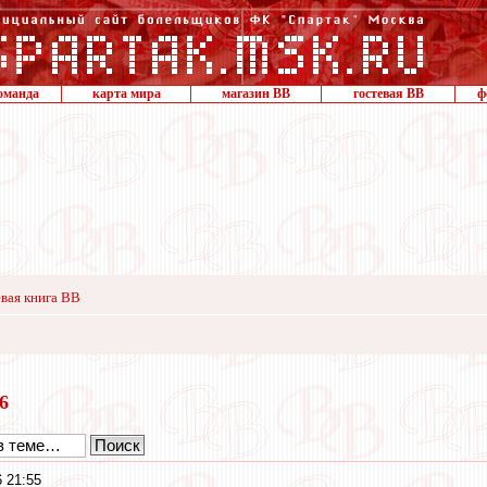
оманда
карта мира
магазин ВВ
гостевая ВВ
ф
вая книга ВВ
16
 21:55