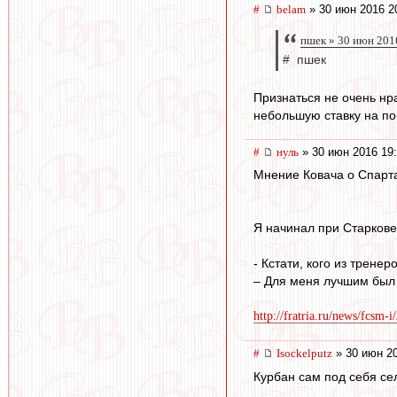
#
belam
» 30 июн 2016 2
пшек » 30 июн 201
# пшек
Признаться не очень нра
небольшую ставку на поб
#
нуль
» 30 июн 2016 19
Мнение Ковача о Спарта
Я начинал при Старкове
- Кстати, кого из трене
– Для меня лучшим был 
http://fratria.ru/news/fcsm-i
#
Isockelputz
» 30 июн 20
Курбан сам под себя сел