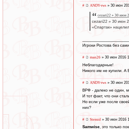
#
ANDY-rws
» 30 июн 201
cezari22 » 30 июн 
cezari22 » 30 июн 
«Спартак» нацелил
____________________
Игроки Ростова без сами 
#
man26
» 30 июн 2016 1
Неблагодарные!
Никого им не купили. А
#
ANDY-rws
» 30 июн 201
ВРФ - далеко не один, 
И тот факт, что они ста
Но если уже после своей
них?
#
Stemid
» 30 июн 2016 
Samwise
, это только п