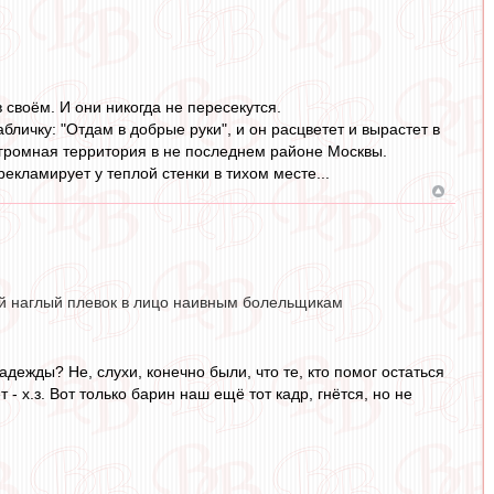
своём. И они никогда не пересекутся.
бличку: "Отдам в добрые руки", и он расцветет и вырастет в
 огромная территория в не последнем районе Москвы.
рекламирует у теплой стенки в тихом месте...
ой наглый плевок в лицо наивным болельщикам
адежды? Не, слухи, конечно были, что те, кто помог остаться
- х.з. Вот только барин наш ещё тот кадр, гнётся, но не