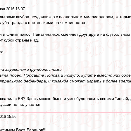
юн 2016 16:07
ультовых клубов-неудачников с владельцем-миллиардером, которые в
клуба-гранда с претензиями на чемпионство.
н и Олимпиакос, Панатинаикос сменяют друг друга на футбольном Э
 кубок страны и тд.
го.
на заурядными футболистами.
опыта побед. Продайте Попова и Ромуло, купите вместо них бо
нтрального дефендера, и команда сможет играть в более зрел
свалил с ВВ? Здесь можно было и умы будоражить своими "инсайда
куссии не получается.
016 15:56
аксимум Вася Баранов!!!