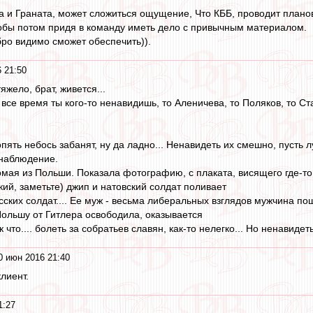
за и Граната, может сложиться ощущение, Что КББ, проводит плано
тобы потом придя в команду иметь дело с привычным материалом.
бро видимо сможет обеспечить)).
 21:50
тяжело, брат, живется...
 все время ты кого-то ненавидишь, то Аленичева, то Поляков, то Ста
пять небось забанят, ну да ладно... Ненавидеть их смешно, пусть л
 наблюдение.
мая из Польши. Показала фотографию, с плаката, висящего где-то
ий, заметьте) джип и натовский солдат поливает
сских солдат.... Ее муж - весьма либеральных взглядов мужчина по
Польшу от Гитлера освободила, оказывается
о.... болеть за собратьев славян, как-то нелегко... Но ненавидеть.
0 июн 2016 21:40
лиент.
1:27