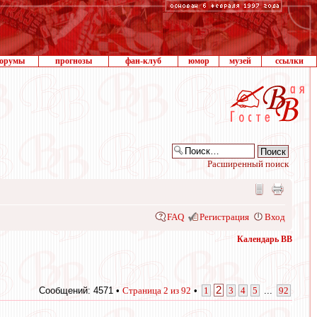
орумы
прогнозы
фан-клуб
юмор
музей
ссылки
Расширенный поиск
FAQ
Регистрация
Вход
Календарь ВВ
2
Сообщений: 4571 •
Страница
2
из
92
•
1
3
4
5
...
92