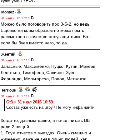
хуже умов УЕФА.
Montez
-
31 июл 2016 17:15
Можно было поговорить про 3-5-2, но ведь
Ещенко ни коим образом не может быть
рассмотрен в качестве полузащитника. Вот
если бы Зуев вместо него, то да.
Жентяй
-
31 июл 2016 17:14
Запасные: Максименко, Пуцко, Кутин, Макеев,
Леонтьев, Тимофеев, Савичев, Зуев,
Фернандо, Мельгарехо, Попов, Мелкадзе.
Terrious
-
31 июл 2016 17:14
Gt3 » 31 июл 2016 16:59
Состав уже есть на игру? Не могу инфа найти
Когда-то, давным-давно, я начал читать ВВ
ради 2 вещей:
1. Глум отчетов о выездах. Очень смешно и
жизненно, даже не зная лично людей, как