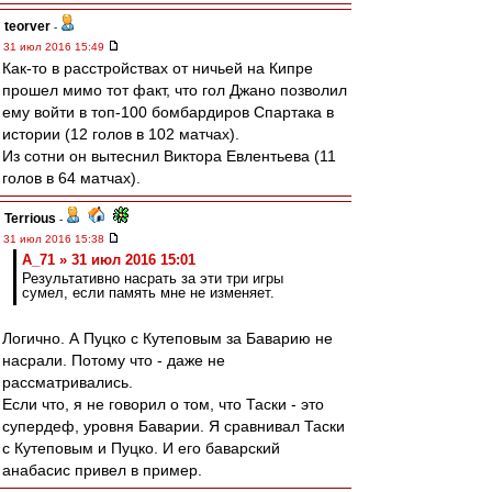
teorver
-
31 июл 2016 15:49
Как-то в расстройствах от ничьей на Кипре
прошел мимо тот факт, что гол Джано позволил
ему войти в топ-100 бомбардиров Спартака в
истории (12 голов в 102 матчах).
Из сотни он вытеснил Виктора Евлентьева (11
голов в 64 матчах).
Terrious
-
31 июл 2016 15:38
A_71 » 31 июл 2016 15:01
Результативно насрать за эти три игры
сумел, если память мне не изменяет.
Логично. А Пуцко с Кутеповым за Баварию не
насрали. Потому что - даже не
рассматривались.
Если что, я не говорил о том, что Таски - это
супердеф, уровня Баварии. Я сравнивал Таски
с Кутеповым и Пуцко. И его баварский
анабасис привел в пример.