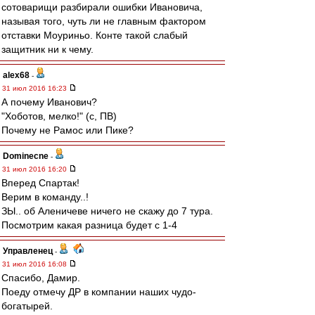
сотоварищи разбирали ошибки Ивановича,
называя того, чуть ли не главным фактором
отставки Моуриньо. Конте такой слабый
защитник ни к чему.
alex68
-
31 июл 2016 16:23
А почему Иванович?
"Хоботов, мелко!" (с, ПВ)
Почему не Рамос или Пике?
Dominecne
-
31 июл 2016 16:20
Вперед Спартак!
Верим в команду..!
ЗЫ.. об Аленичеве ничего не скажу до 7 тура.
Посмотрим какая разница будет с 1-4
Управленец
-
31 июл 2016 16:08
Спасибо, Дамир.
Поеду отмечу ДР в компании наших чудо-
богатырей.