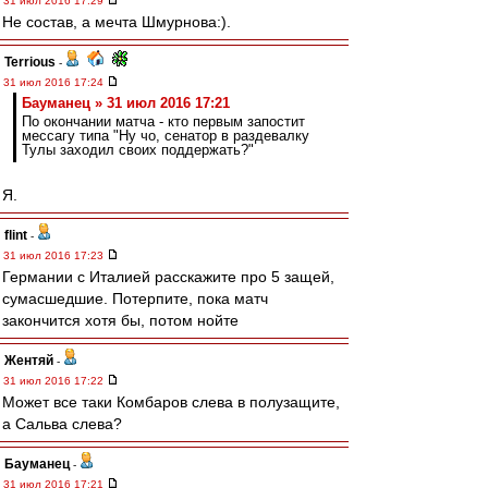
31 июл 2016 17:29
Не состав, а мечта Шмурнова:).
Terrious
-
31 июл 2016 17:24
Бауманец » 31 июл 2016 17:21
По окончании матча - кто первым запостит
мессагу типа "Ну чо, сенатор в раздевалку
Тулы заходил своих поддержать?"
Я.
flint
-
31 июл 2016 17:23
Германии с Италией расскажите про 5 защей,
сумасшедшие. Потерпите, пока матч
закончится хотя бы, потом нойте
Жентяй
-
31 июл 2016 17:22
Может все таки Комбаров слева в полузащите,
а Сальва слева?
Бауманец
-
31 июл 2016 17:21