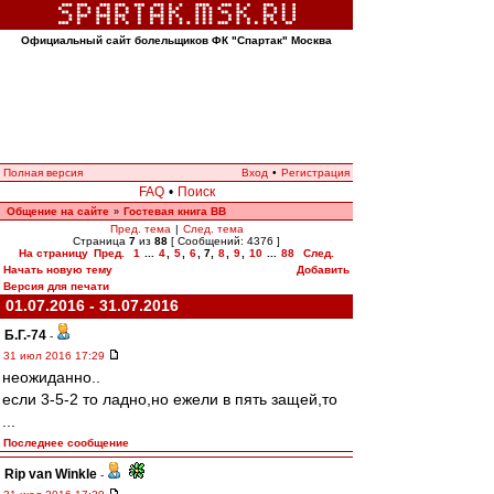
Официальный сайт болельщиков ФК "Спартак" Москва
Полная версия
Вход
•
Регистрация
FAQ
•
Поиск
Общение на сайте
Гостевая книга ВВ
»
Пред. тема
|
След. тема
Страница
7
из
88
[ Сообщений: 4376 ]
На страницу
Пред.
1
...
4
,
5
,
6
,
7
,
8
,
9
,
10
...
88
След.
Начать новую тему
Добавить
Версия для печати
01.07.2016 - 31.07.2016
Б.Г.-74
-
31 июл 2016 17:29
неожиданно..
если 3-5-2 то ладно,но ежели в пять защей,то
...
Последнее сообщение
Rip van Winkle
-