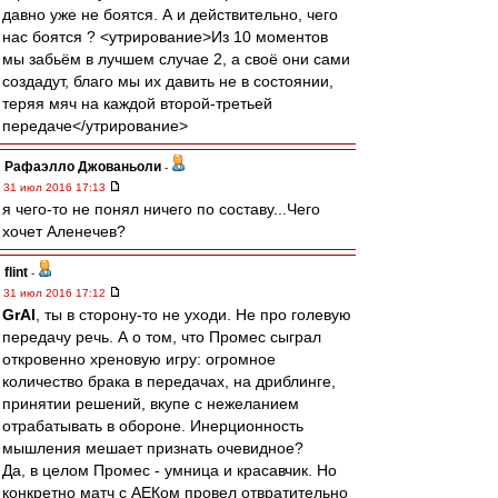
давно уже не боятся. А и действительно, чего
нас боятся ? <утрирование>Из 10 моментов
мы забьём в лучшем случае 2, а своё они сами
создадут, благо мы их давить не в состоянии,
теряя мяч на каждой второй-третьей
передаче</утрирование>
Рафаэлло Джованьоли
-
31 июл 2016 17:13
я чего-то не понял ничего по составу...Чего
хочет Аленечев?
flint
-
31 июл 2016 17:12
GrAl
, ты в сторону-то не уходи. Не про голевую
передачу речь. А о том, что Промес сыграл
откровенно хреновую игру: огромное
количество брака в передачах, на дриблинге,
принятии решений, вкупе с нежеланием
отрабатывать в обороне. Инерционность
мышления мешает признать очевидное?
Да, в целом Промес - умница и красавчик. Но
конкретно матч с АЕКом провел отвратительно