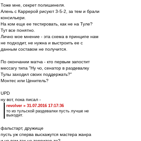
Тоже мне, секрет полишинеля.
Алень с Каррерой рисуют 3-5-2, за тем и брали
консильери.
На ком еще ее тестировать, как не на Туле?
Тут все понятно.
Лично мое мнение - эта схема в принципе нам
не подходит, не нужна и выстроить ее с
данным составом не получится.
По окончании матча - кто первым запостит
мессагу типа "Ну чо, сенатор в раздевалку
Тулы заходил своих поддержать?"
Монтес или Ценитель?
UPD
ну вот, пока писал -
revolver » 31.07.2016 17:17:36
то из тульской раздевалки пусть лучше не
выходит.
фальстарт, дружище
пусть уж сперва выскажутся мастера жанра
и чо вам так не терпится-то?