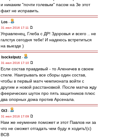
и никаким "почти голевым" пасом на Зе этот
факт не исправить.
Los
-
31 июл 2016 17:11
Управленец, Глеба с ДР! Здоровья и всего .. не
галстук сегодня тебе! И надеюсь встретиться
на выезде )
Isockelputz
-
31 июл 2016 17:10
Если состав правдивый - то Аленичев в своем
стиле. Наигрывать все сборы один состав,
чтобы в первый матч чемпионата войти с
другим и новой расстановкой. После матча жду
феерических шуток про пять защитников плюс
два опорных дома против Арсенала.
Gt3
-
31 июл 2016 17:09
Нам же неумение поможет и этот Павлов ни за
что не сможет отгадать чем буду я ходить!(с)
ВСВ