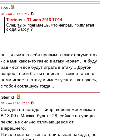
Los
-
31 июл 2016 17:17
Terrious » 31 июл 2016 17:14
Олег, ты ж понимаешь, что неправ, приплетая
сюда Барсу ?
не . .я считаю себя правым в таких аргументах
- с нами какое-то гавно в атаку играет .. я буду
рад - если все будут играть в атаку .. Другой
вопрос - если бы ты написал - всякое гавно с
нами играет в атаку и имеет успех .. вот здесь,
с тобой соглашусь тогда ..
Stemid
-
31 июл 2016 17:15
Сегодня по погоде - Кипр, версия московская.
В 18.00 в Москве будет +28, сейчас на улицах
пекло, не сильно отличающееся от
вчерашнего.
Начало матча - чья-то гениальная находка, не