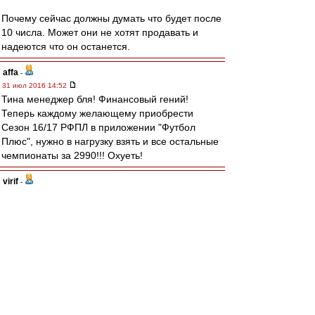
Почему сейчас должны думать что будет после
10 числа. Может они не хотят продавать и
надеются что он останется.
affa
-
31 июл 2016 14:52
Тина менеджер бля! Финансовый гений!
Теперь каждому желающему приобрести
Сезон 16/17 РФПЛ в приложении "Футбол
Плюс", нужно в нагрузку взять и все остальные
чемпионаты за 2990!!! Охуеть!
vjrif
-
31 июл 2016 14:49
А какая погода сейчас в Москве? В футбол не
жарко будет играть? Если что, гисметео
смотрел.
Terrious
-
31 июл 2016 14:45
poluno4nov » 31 июл 2016 09:14
Таски, как выяснилось, пока я спал, "в
Баварии не потерялся". :lol: :lol: :lol: Вот