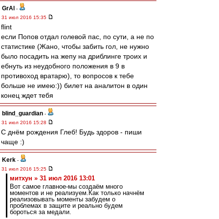
GrAl
-
31 июл 2016 15:35
flint
если Попов отдал голевой пас, по сути, а не по
статистике (Жано, чтобы забить гол, не нужно
было посадить на жепу на дриблинге троих и
ебнуть из неудобного положения в 9 в
противоход вратарю), то вопросов к тебе
больше не имею:)) билет на аналитон в один
конец ждет тебя
blind_guardian
-
31 июл 2016 15:28
С днём рождения Глеб! Будь здоров - пиши
чаще :)
Kerk
-
31 июл 2016 15:25
митхун » 31 июл 2016 13:01
Вот самое главное-мы создаём много
моментов и не реализуем.Как только начнём
реализовывать моменты забудем о
проблемах в защите и реально будем
бороться за медали.